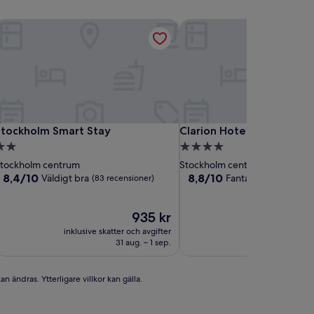
ty
tockholm Smart Stay
Clarion Hotel Amaranten
ty
tockholm Smart Stay
Clarion Hotel Amaranten
Stockholm Smart Stay
Clarion Hotel Amaranten
.0-
4.0-
tjärnigt
stjärnigt
tockholm centrum
Stockholm centrum
boende
boende
8.4
8.8
8,4/10
8,8/10
Väldigt bra
Fantastiskt
(83 recensioner)
(2 762 rec
av
av
10,
10,
Väldigt
Priset
Fantastiskt,
P
935 kr
bra,
är
(2 762 recensioner)
ä
inklusive skatter och avgifter
inklusive skatter 
(83 recensioner)
935 kr
1
31 aug. – 1 sep.
30 au
n ändras. Ytterligare villkor kan gälla.