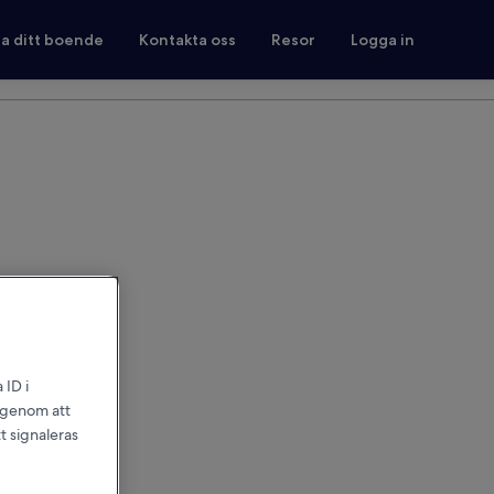
ra ditt boende
Kontakta oss
Resor
Logga in
 ID i
l genom att
t signaleras