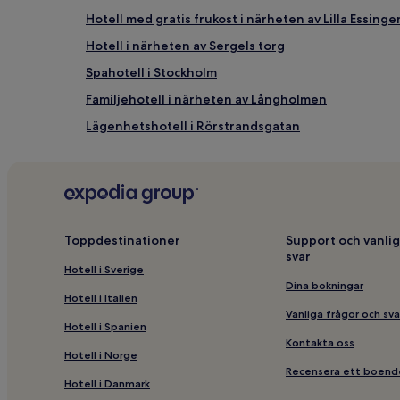
Hotell med gratis frukost i närheten av Lilla Essinge
Hotell i närheten av Sergels torg
Spahotell i Stockholm
Familjehotell i närheten av Långholmen
Lägenhetshotell i Rörstrandsgatan
Hotell i närheten av Bellmanhuset
Hotell med parkering i närheten av Drottninggatan
Hotell med kök i närheten av Rörstrandsgatan
Familjehotell i Stockholm
Toppdestinationer
Support och vanlig
svar
Boutiquehotell i Stockholm
Hotell i Sverige
Hbtqia-Vänliga hotell i närheten av Drottninggatan
Dina bokningar
Hotell i Italien
Hotell i Stadshagen
Vanliga frågor och sva
Hotell i Spanien
Hotell i närheten av Karolinska institutet
Kontakta oss
Hotell i Norge
3-Stjärniga hotell i Långholmen
Recensera ett boend
Hotell i Danmark
Hotell med gratis frukost i närheten av Smedsudds