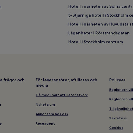
n
Hotell i närheten av Solna cent
5-Stjärniga hotell i Stockholm 
Hotell i närheten av Huvudsta 
Lägenheter i Rörstrandsgatan
Hotell i Stockholm centrum
Hotell i närheten av T-Centrale
Hotell i närheten av Pampas Ma
Spahotell i Stockholm centrum
Hotell i närheten av Stockholms
a frågor och
För leverantörer, affiliates och
Policyer
media
Hotell i Östermalm
Regler och vil
Hotell med gym i närheten av R
Gå med i vårt affiliatenätverk
Regler och vil
Vandrarhem i Smedsuddsbadet
r
Nyhetsrum
Tillgängligh
Hotell i närheten av Stockholm
Annonsera hos oss
Sekretess
Hotell i närheten av Karolinska
e
Reseagent
Cookies
badet
Hotell i närheten av Casino Co