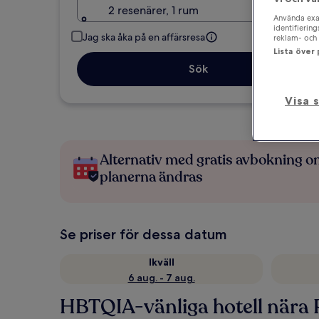
2 resenärer, 1 rum
Använda exak
identifierin
Jag ska åka på en affärsresa
reklam- och 
Lista över
Sök
Visa 
Alternativ med gratis avbokning 
planerna ändras
Se priser för dessa datum
Ikväll
6 aug. - 7 aug.
HBTQIA-vänliga hotell nära