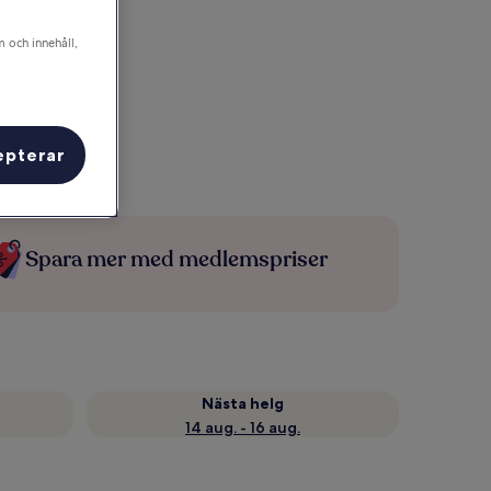
m och innehåll,
epterar
Spara mer med medlemspriser
Nästa helg
14 aug. - 16 aug.