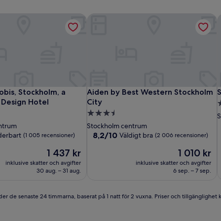
obis, Stockholm, a Member of Design Hotel
Aiden by Best Western Stockholm Ci
S
obis, Stockholm, a Member of Design Hotel
Aiden by Best Western Stockholm Ci
S
obis, Stockholm, a
Aiden by Best Western Stockholm
Design Hotel
City
2
3.5-
s
S
stjärnigt
ntrum
Stockholm centrum
boende
8.2
8,2/10
erbart
Väldigt bra
(1 005 recensioner)
(2 006 recensioner)
av
Priset
Priset
1 437 kr
1 010 kr
10,
är
är
Väldigt
inklusive skatter och avgifter
inklusive skatter och avgifter
1 437 kr
1 010 kr
sioner)
bra,
30 aug. – 31 aug.
6 sep. – 7 sep.
(2 006 recensioner)
er de senaste 24 timmarna, baserat på 1 natt för 2 vuxna. Priser och tillgänglighet ka