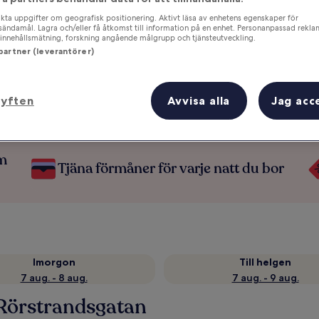
ta uppgifter om geografisk positionering. Aktivt läsa av enhetens egenskaper för
gsändamål. Lagra och/eller få åtkomst till information på en enhet. Personanpassad rekla
innehållsmätning, forskning angående målgrupp och tjänsteutveckling.
 partner (leverantörer)
syften
Avvisa alla
Jag acc
om
Tjäna förmåner för varje natt du bor
Imorgon
Till helgen
7 aug. - 8 aug.
7 aug. - 9 aug.
 Rörstrandsgatan