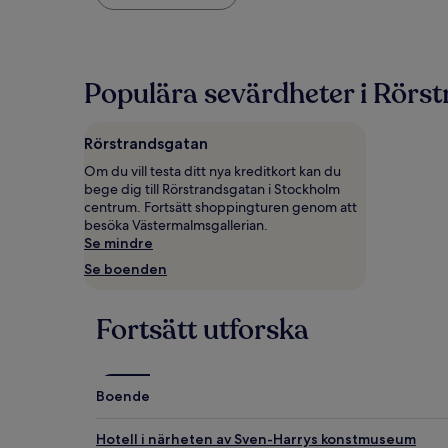
natt
som
vi
hittade
under
Populära sevärdheter i Rörs
de
senaste
24 timmarna,
Rörstrandsgatan
baserat
på
Om du vill testa ditt nya kreditkort kan du
1 natt
bege dig till Rörstrandsgatan i Stockholm
för
centrum. Fortsätt shoppingturen genom att
2 vuxna.
besöka Västermalmsgallerian.
Priser
Se mindre
och
Se boenden
tillgänglighet
kan
ändras.
Fortsätt utforska
Ytterligare
villkor
kan
gälla.
Boende
Hotell i närheten av Sven-Harrys konstmuseum