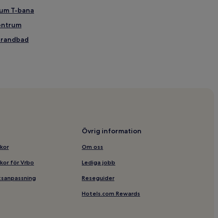
rum T-bana
centrum
strandbad
n
rina
 centralstation
Övrig information
lkor
Om oss
örstrandsgatan
lkor för Vrbo
Lediga jobb
etsanpassning
Reseguider
 Outback
Hotels.com Rewards
 universitetssjukhuset
smopol Stockholm