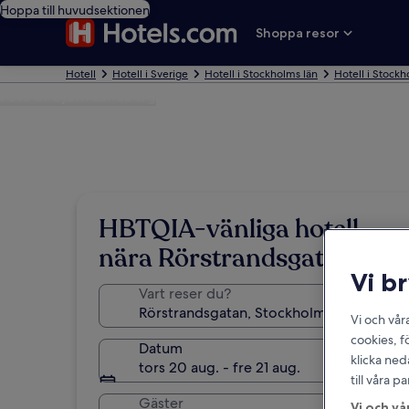
Hoppa till huvudsektionen
Shoppa resor
Hotell
Hotell i Sverige
Hotell i Stockholms län
Hotell i Stock
Foto av Bjorn Lundberg
HBTQIA-vänliga hotell
nära Rörstrandsgatan
Vi b
Vart reser du?
Vi och vår
cookies, f
Datum
klicka ned
tors 20 aug. - fre 21 aug.
till våra 
Gäster
Vi och vå