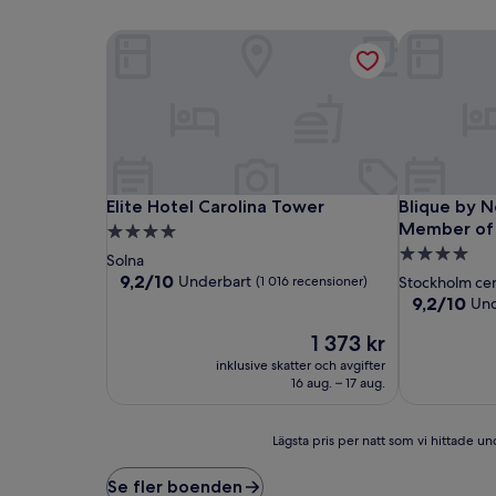
Elite Hotel Carolina Tower
Blique by N
Elite Hotel Carolina Tower
Blique by N
Elite Hotel Carolina Tower
Blique by N
Member of 
4.0-
4.0-
stjärnigt
Solna
stjärnigt
boende
9.2
9,2/10
Underbart
(1 016 recensioner)
Stockholm ce
av
boende
9.2
9,2/10
Und
10,
av
Underbart,
Priset
1 373 kr
10,
(1 016 recensioner)
är
Underbart,
inklusive skatter och avgifter
1 373 kr
(1 005 recen
16 aug. – 17 aug.
Lägsta
Lägsta pris per natt som vi hittade und
pris
per
Se fler boenden