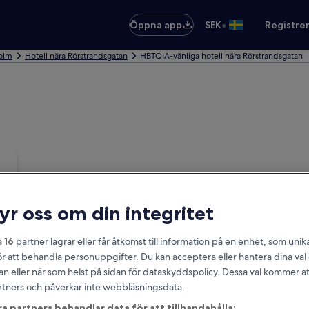
•
Öppna app
SEK
Registre
holm
Hotell nära Rörstrandsgatan
HBTQIA-vänliga hotell nära Rörstrandsgatan
ryr oss om din integritet
a
16
partner lagrar eller får åtkomst till information på en enhet, som unika
ör att behandla personuppgifter. Du kan acceptera eller hantera dina va
an eller när som helst på sidan för dataskyddspolicy. Dessa val kommer at
partners och påverkar inte webbläsningsdata.
ra partners behandlar data för att tillhandahålla: