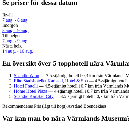
Se priser för dessa datum
Ikväll
7 aug. - 8 aug.
Imorgon
8 aug. - 9 aug.
Till helgen
7 aug. - 9 aug.
Nästa helg
14 aug. - 16 aug.
En översikt över 5 topphotell nära Värm
Scandic Winn
— 3.5-stjärnigt hotell i 0,3 km från Värmlands M
Elite Stadshotellet Karlstad, Hotel & Spa
— 4.5-stjärnigt hotel
Hotel Fratelli
— 4.5-stjärnigt hotell i 0,7 km från Värmlands M
Home Hotel Plaza
— 4-stjärnigt hotell i 0,7 km från Värmland
Scandic Karlstad City
— 3.5-stjärnigt hotell i 0,7 km från Vär
Rekommenderas
Pris (lågt till högt)
Avstånd
Boendeklass
Var kan man bo nära Värmlands Museum