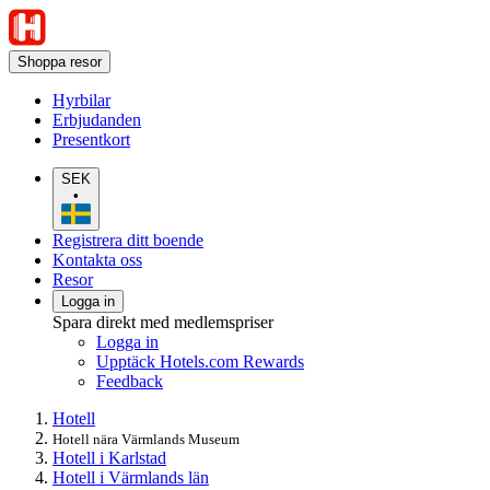
Shoppa resor
Hyrbilar
Erbjudanden
Presentkort
SEK
•
Registrera ditt boende
Kontakta oss
Resor
Logga in
Spara direkt med medlemspriser
Logga in
Upptäck Hotels.com Rewards
Feedback
Hotell
Hotell nära Värmlands Museum
Hotell i Karlstad
Hotell i Värmlands län