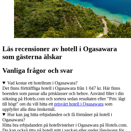
Läs recensioner av hotell i Ogasawara
som gästerna älskar
Vanliga frågor och svar
Vad kostar ett hotellrum i Ogasawara?
Det finns förträffliga hotell i Ogasawara från 1 047 kr. Här finns
boenden som passar alla prisklasser och behov. Använd filter i din
sökning på Hotels.com och sortera sedan resultaten efter "Pris: lågt
till högt" om du vill hitta ett
prisvärt hotell i Ogasawara
som
uppfyller alla dina önskemål.
Hur kan jag hitta erbjudanden och få förmåner på hotell i
Ogasawara?
Hitta bra erbjudanden på hotellvistelser i Ogasawara på Hotels.com.
Du kan också titta på hotell mitt i veckan eller under lågsäsong för