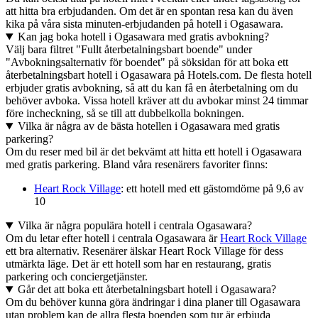
att hitta bra erbjudanden. Om det är en spontan resa kan du även
kika på våra sista minuten-erbjudanden på hotell i Ogasawara.
Kan jag boka hotell i Ogasawara med gratis avbokning?
Välj bara filtret "Fullt återbetalningsbart boende" under
"Avbokningsalternativ för boendet" på söksidan för att boka ett
återbetalningsbart hotell i Ogasawara på Hotels.com. De flesta hotell
erbjuder gratis avbokning, så att du kan få en återbetalning om du
behöver avboka. Vissa hotell kräver att du avbokar minst 24 timmar
före incheckning, så se till att dubbelkolla bokningen.
Vilka är några av de bästa hotellen i Ogasawara med gratis
parkering?
Om du reser med bil är det bekvämt att hitta ett hotell i Ogasawara
med gratis parkering. Bland våra resenärers favoriter finns:
Heart Rock Village
: ett hotell med ett gästomdöme på 9,6 av
10
Vilka är några populära hotell i centrala Ogasawara?
Om du letar efter hotell i centrala Ogasawara är
Heart Rock Village
ett bra alternativ. Resenärer älskar Heart Rock Village för dess
utmärkta läge. Det är ett hotell som har en restaurang, gratis
parkering och conciergetjänster.
Går det att boka ett återbetalningsbart hotell i Ogasawara?
Om du behöver kunna göra ändringar i dina planer till Ogasawara
utan problem kan de allra flesta boenden som tur är erbjuda