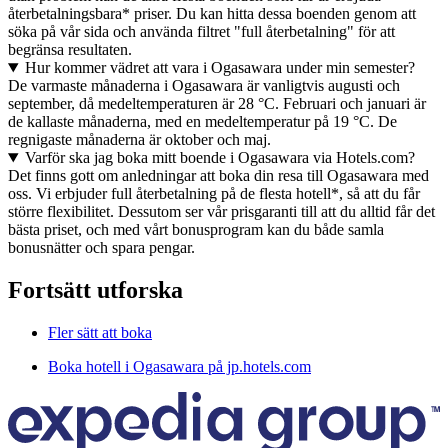
återbetalningsbara* priser. Du kan hitta dessa boenden genom att
söka på vår sida och använda filtret "full återbetalning" för att
begränsa resultaten.
Hur kommer vädret att vara i Ogasawara under min semester?
De varmaste månaderna i Ogasawara är vanligtvis augusti och
september, då medeltemperaturen är 28 °C. Februari och januari är
de kallaste månaderna, med en medeltemperatur på 19 °C. De
regnigaste månaderna är oktober och maj.
Varför ska jag boka mitt boende i Ogasawara via Hotels.com?
Det finns gott om anledningar att boka din resa till Ogasawara med
oss. Vi erbjuder full återbetalning på de flesta hotell*, så att du får
större flexibilitet. Dessutom ser vår prisgaranti till att du alltid får det
bästa priset, och med vårt bonusprogram kan du både samla
bonusnätter och spara pengar.
Fortsätt utforska
Fler sätt att boka
Boka hotell i Ogasawara på jp.hotels.com