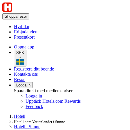
Shoppa resor
Hyrbilar
Erbjudanden
Presentkort
Öppna app
SEK
•
Registrera ditt boende
Kontakta oss
Resor
Logga in
Spara direkt med medlemspriser
Logga in
Upptäck Hotels.com Rewards
Feedback
Hotell
Hotell nära Vattenlandet i Sunne
Hotell i Sunne