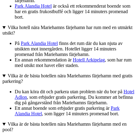
färjehamn.
Park Alandia Hotel
är också ett rekommenderat boende som
har en gratis frukostbuffé och ligger 14 minuters promenad
bort.
Vilka hotell nära Mariehamns färjehamn har rum med en utmärkt
utsikt?
På
Park Alandia Hotel
finns det rum där du kan njuta av
utsikten mot innergården. Hotellet ligger 14 minuters
promenad från Mariehamns färjehamn.
En annan rekommendation är
Hotell Arkipelag
, som har rum
med utsikt mot havet eller staden.
Vilka är de bästa hotellen nära Mariehamns färjehamn med gratis
parkering?
Du kan köra dit och parkera utan problem när du bor på
Hotel
Adlon
, som erbjuder gratis parkering. Du kommer att befinna
dig på gångavstånd från Mariehamns färjehamn.
Ett annat boende som erbjuder gratis parkering är
Park
Alandia Hotel
, som ligger 14 minuters promenad bort.
Vilka är de bästa hotellen nära Mariehamns färjehamn med en
pool?