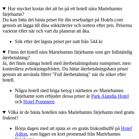
Hur mycket kostar det att bo på ett hotell nära Mariehamns
färjehamn?
Du kan hitta det bästa priset för din resebudget på Hotels.com
genom att lägga till dina sökkriterier och sortera efter pris. Priserna
varierar efter när och vart du planerar att åka.
Sök efter det lägsta priset per natt från 544 kr
Finns det hotell nära Mariehamns färjehamn som ger fullständig
återbetalning?
Ja, det finns många hotell med återbetalningsbara rumspriser, men
kontrollera avbokningsfristen. Du hittar återbetalningsbara priser
genom att använda filtret "Full återbetalning" när du söker efter
hotell.
Några hotell med höga betyg i närheten av Mariehamns
färjehamn som erbjuder dessa priser är
Park Alandia Hotel
och
Hotel Pommern
.
Vilka är de bästa hotellen nära Mariehamns färjehamn med gratis
frukost?
Börja dagen med att njuta av en gratis frukostbuffé på
Hotel
Adlon
, som ligger en kort promenad från Mariehamns