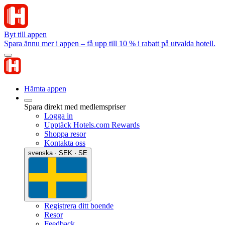
Byt till appen
Spara ännu mer i appen – få upp till 10 % i rabatt på utvalda hotell.
Hämta appen
Spara direkt med medlemspriser
Logga in
Upptäck Hotels.com Rewards
Shoppa resor
Kontakta oss
svenska · SEK · SE
Registrera ditt boende
Resor
Feedback