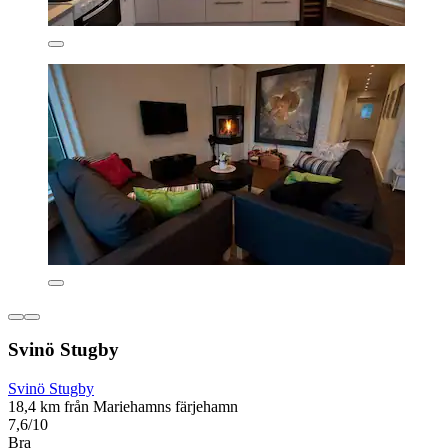
Svinö Stugby
Svinö Stugby
18,4 km från Mariehamns färjehamn
7,6/10
Bra