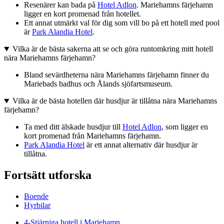
Resenärer kan bada på
Hotel Adlon
. Mariehamns färjehamn
ligger en kort promenad från hotellet.
Ett annat utmärkt val för dig som vill bo på ett hotell med pool
är
Park Alandia Hotel
.
Vilka är de bästa sakerna att se och göra runtomkring mitt hotell
nära Mariehamns färjehamn?
Bland sevärdheterna nära Mariehamns färjehamn finner du
Mariebads badhus och Ålands sjöfartsmuseum.
Vilka är de bästa hotellen där husdjur är tillåtna nära Mariehamns
färjehamn?
Ta med ditt älskade husdjur till
Hotel Adlon
, som ligger en
kort promenad från Mariehamns färjehamn.
Park Alandia Hotel
är ett annat alternativ där husdjur är
tillåtna.
Fortsätt utforska
Boende
Hyrbilar
4-Stjärniga hotell i Mariehamn