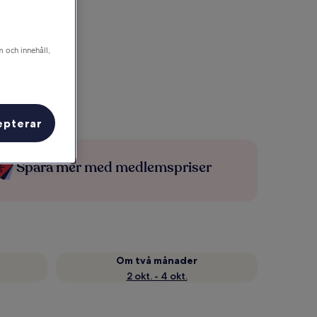
m och innehåll,
epterar
Spara mer med medlemspriser
Om två månader
2 okt. - 4 okt.