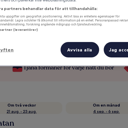
partners och påverkar inte webbläsningsdata.
ra partners behandlar data för att tillhandahålla:
ta uppgifter om geografisk positionering. Aktivt läsa av enhetens egenskaper för
gsändamål. Lagra och/eller få åtkomst till information på en enhet. Personanpassad rekla
innehållsmätning, forskning angående målgrupp och tjänsteutveckling.
 partner (leverantörer)
syften
Avvisa alla
Jag acc
om
Tjäna förmåner för varje natt du bor
Om två veckor
Om en månad
21 aug. - 23 aug.
4 sep. - 6 sep.
atan