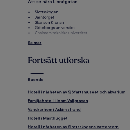
Att se nära Linnégatan
Slottsskogen
Järntorget
Skansen Kronan
Göteborgs universitet
Chalmers tekniska universitet
Att göra nära Linnégatan
Se mer
Linnéstaden
Hagabion
Fortsätt utforska
Liseberg
Feskekôrka
Magasinsgatan
Boende
Så tar du dig till Linnégatan
Hotell i närheten av Sjöfartsmuseet och akvarium
Resa med tunnelbana till Linnégatan
Familjehotell i Inom Vallgraven
Prinsgatan spårvagnshållplats (0,2 km)
Olivedalsgatan spårvagnshållplats (0,4 km)
Vandrarhem i Askim strand
Järntorget spårvagnshållplats (0,6 km)
Hotell i Masthugget
Hotell i närheten av Slottsskogens Vattentorn