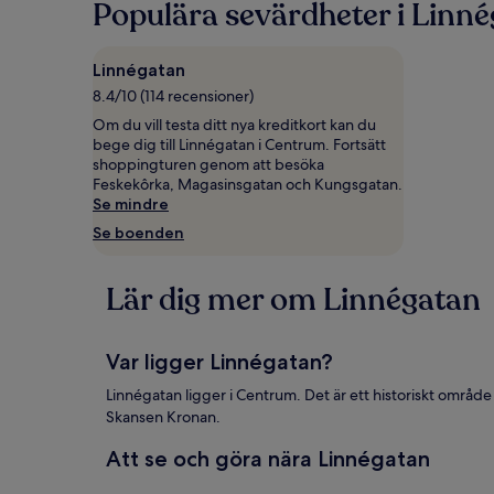
Populära sevärdheter i Linn
de
senaste
24 timmarna,
Linnégatan
baserat
på
8.4/10 (114 recensioner)
1 natt
Om du vill testa ditt nya kreditkort kan du
för
bege dig till Linnégatan i Centrum. Fortsätt
2 vuxna.
shoppingturen genom att besöka
Priser
Feskekôrka, Magasinsgatan och Kungsgatan.
och
Se mindre
tillgänglighet
Se boenden
kan
ändras.
Ytterligare
Lär dig mer om Linnégatan
villkor
kan
gälla.
Var ligger Linnégatan?
Linnégatan ligger i Centrum. Det är ett historiskt område
Skansen Kronan.
Att se och göra nära Linnégatan