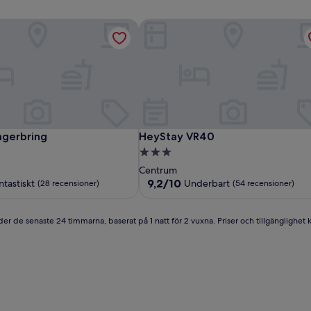
gerbring
HeyStay VR40
gerbring
HeyStay VR40
agerbring
HeyStay VR40
3.0-
stjärnigt
Centrum
boende
9.2
9,2/10
ntastiskt
Underbart
(28 recensioner)
(54 recensioner)
av
10,
Underbart,
er de senaste 24 timmarna, baserat på 1 natt för 2 vuxna. Priser och tillgänglighet ka
oner)
(54 recensioner)