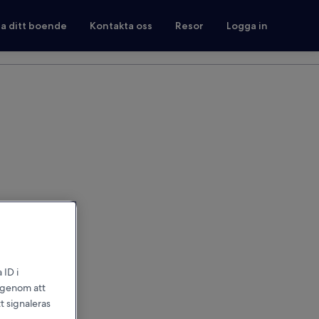
ra ditt boende
Kontakta oss
Resor
Logga in
 ID i
l genom att
t signaleras