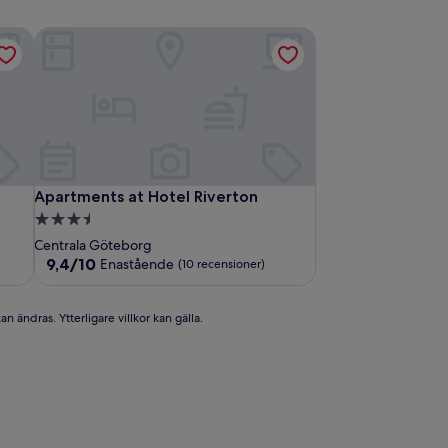
Apartments at Hotel Riverton
Apartments at Hotel Riverton
Apartments at Hotel Riverton
3.5-
stjärnigt
Centrala Göteborg
boende
9.4
9,4/10
Enastående
(10 recensioner)
av
10,
Enastående,
n ändras. Ytterligare villkor kan gälla.
(10 recensioner)