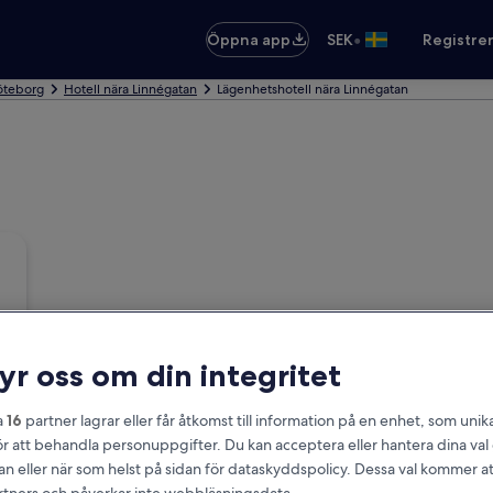
•
Öppna app
SEK
Registre
Göteborg
Hotell nära Linnégatan
Lägenhetshotell nära Linnégatan
ryr oss om din integritet
a
16
partner lagrar eller får åtkomst till information på en enhet, som unika
ör att behandla personuppgifter. Du kan acceptera eller hantera dina va
an eller när som helst på sidan för dataskyddspolicy. Dessa val kommer at