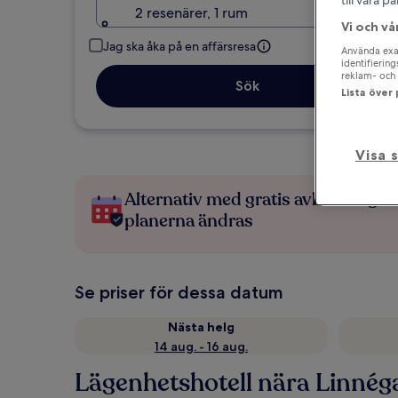
till våra 
2 resenärer, 1 rum
Vi och vå
Jag ska åka på en affärsresa
Använda exak
identifierin
reklam- och 
Sök
Lista över
Visa 
Alternativ med gratis avbokning 
planerna ändras
Se priser för dessa datum
Nästa helg
14 aug. - 16 aug.
Lägenhetshotell nära Linnég