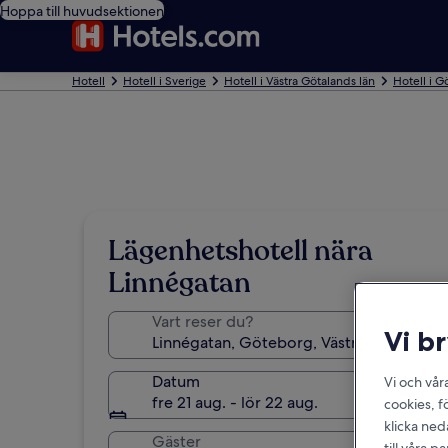
Hoppa till huvudsektionen
Hotell
Hotell i Sverige
Hotell i Västra Götalands län
Hotell i 
Lägenhetshotell nära
Linnégatan
Vart reser du?
Vi b
Datum
Vi och vår
fre 21 aug. - lör 22 aug.
cookies, f
klicka ned
Gäster