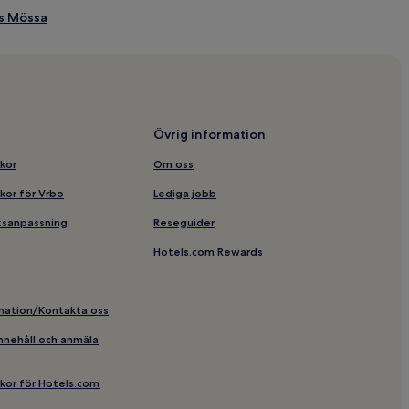
rs Mössa
n av Linnégatan
 naturhistoriska museum
Övrig information
iks kyrka
lkor
Om oss
lkor för Vrbo
Lediga jobb
etsanpassning
Reseguider
Hotels.com Rewards
ka huvudentré spårvagnshållplats
rmation/Kontakta oss
 innehåll och anmäla
centralstation
llkor för Hotels.com
tan