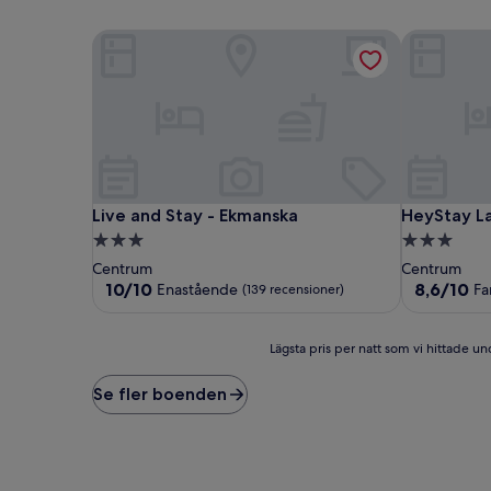
Live and Stay - Ekmanska
HeyStay La
Live and Stay - Ekmanska
HeyStay La
Live and Stay - Ekmanska
HeyStay L
3.0-
3.0-
stjärnigt
stjärnigt
Centrum
Centrum
boende
boende
10.0
8.6
10/10
8,6/10
Enastående
Fa
(139 recensioner)
av
av
10,
10,
Enastående,
Fantastiskt,
Lägsta
Lägsta pris per natt som vi hittade und
(139 recensioner)
(28 recensi
pris
per
Se fler boenden
natt
som
vi
hittade
under