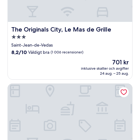
The Originals City, Le Mas de Grille
The Originals City, Le Mas de Grille
3.0-
stjärnigt
Saint-Jean-de-Vedas
boende
8.2
8,2/10
Väldigt bra
(1 006 recensioner)
av
Priset
701 kr
10,
är
Väldigt
inklusive skatter och avgifter
701 kr
24 aug. – 25 aug.
bra,
(1 006 recensioner)
Citadines Antigone Montpellier