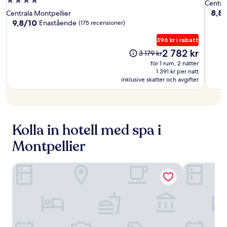
4.0-
stjärn
Centra
-
-
stjärnigt
boen
8.8
8,8
Centrala Montpellier
Montpellier
Montp
av
boende
9.8
9,8/10
Enastående
(175 recensioner)
10,
Centre
Centr
av
Fanta
10,
396 kr i rabatt
Gare
Gare
(789 
Enastående,
Priset
St
2 782 kr
St
Priset
3 179 kr
(175 recensioner)
är
var
Roch
Roch
för 1 rum, 2 nätter
2 782 kr
3 179 kr
1 391 kr per natt
inklusive skatter och avgifter
Kolla in hotell med spa i
Montpellier
Campanile PRIME - Montpellier Centre St Roch
Hôtel Ocean