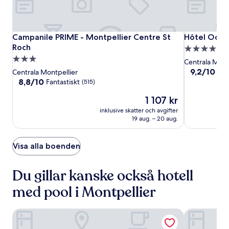
Campanile
Campanile
Hôtel
Campanile PRIME - Montpellier Centre St Roch
Hôtel Ocean
Campanile PRIME - Montpellier Centre St
Hôtel Ocea
PRIME
PRIME
Oceania
Roch
4.0-
-
-
Le
3.0-
stjärnigt
Centrala Mont
Montpellier
Montpellier
Métropole
stjärnigt
boende
9.2
9,2/10
Und
Centrala Montpellier
Centre
Centre
Montpellier
av
boende
8.8
8,8/10
Fantastiskt
(515)
10,
St
St
av
Priset
Underbart,
1 107 kr
10,
Roch
Roch
är
(826)
Fantastiskt,
inklusive skatter och avgifter
1 107 kr
(515)
19 aug. – 20 aug.
Visa alla boenden
Du gillar kanske också hotell
med pool i Montpellier
Hôtel Oceania Le Métropole Montpellier
Miranove