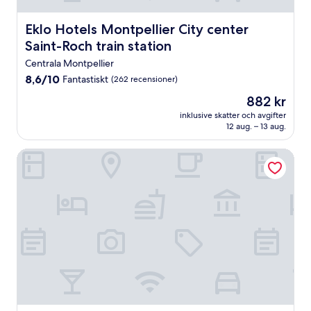
Eklo Hotels Montpellier City center Saint-Roch train stat
Eklo Hotels Montpellier City center
Saint-Roch train station
Centrala Montpellier
8.6
8,6/10
Fantastiskt
(262 recensioner)
av
Priset
882 kr
10,
är
Fantastiskt,
inklusive skatter och avgifter
882 kr
12 aug. – 13 aug.
(262 recensioner)
Grand Hôtel du Midi Montpellier - Opéra Comédie