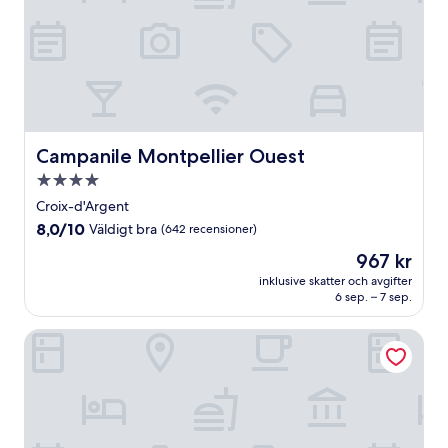
Campanile Montpellier Ouest
Campanile Montpellier Ouest
4.0-
stjärnigt
Croix-d'Argent
boende
8.0
8,0/10
Väldigt bra
(642 recensioner)
av
Priset
967 kr
10,
är
Väldigt
inklusive skatter och avgifter
967 kr
6 sep. – 7 sep.
bra,
(642 recensioner)
Best Western Plus Hotel Comedie Saint-Roch