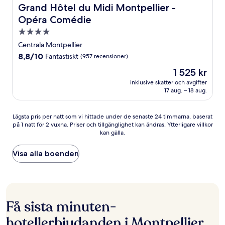
Grand Hôtel du Midi Montpellier - Opéra Comédie
Grand Hôtel du Midi Montpellier -
Opéra Comédie
4.0-
stjärnigt
Centrala Montpellier
boende
8.8
8,8/10
Fantastiskt
(957 recensioner)
av
Priset
1 525 kr
10,
är
Fantastiskt,
inklusive skatter och avgifter
1 525 kr
17 aug. – 18 aug.
(957 recensioner)
Lägsta
Lägsta pris per natt som vi hittade under de senaste 24 timmarna, baserat
på 1 natt för 2 vuxna. Priser och tillgänglighet kan ändras. Ytterligare villkor
pris
kan gälla.
per
natt
som
Visa alla boenden
vi
hittade
under
de
senaste
Få sista minuten-
24 timmarna,
baserat
hotellerbjudanden i Montpellier