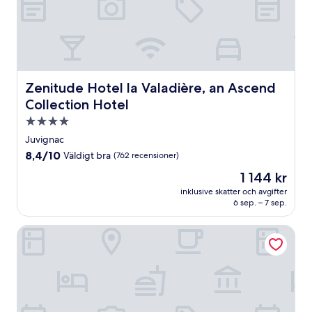
Zenitude Hotel la Valadière, an Ascend Collection Hotel
Zenitude Hotel la Valadière, an Ascend
Collection Hotel
4.0-
stjärnigt
Juvignac
boende
8.4
8,4/10
Väldigt bra
(762 recensioner)
av
Priset
1 144 kr
10,
är
Väldigt
inklusive skatter och avgifter
1 144 kr
6 sep. – 7 sep.
bra,
(762 recensioner)
Kyriad Montpellier Aéroport - Parc Expo