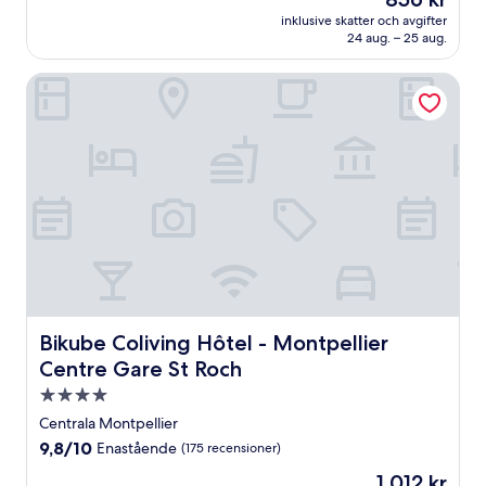
10,
är
Fantastiskt,
inklusive skatter och avgifter
856 kr
24 aug. – 25 aug.
(401 recensioner)
Bikube Coliving Hôtel - Montpellier Centre Gare St Roch
Bikube Coliving Hôtel - Montpellier Centre Gare St Roch
Bikube Coliving Hôtel - Montpellier
Centre Gare St Roch
4.0-
stjärnigt
Centrala Montpellier
boende
9.8
9,8/10
Enastående
(175 recensioner)
av
Priset
1 012 kr
10,