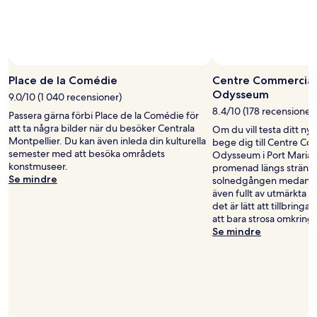
Place de la Comédie
Centre Commercial
Odysseum
9.0/10 (1 040 recensioner)
8.4/10 (178 recensioner)
Passera gärna förbi Place de la Comédie för
att ta några bilder när du besöker Centrala
Om du vill testa ditt ny
Montpellier. Du kan även inleda din kulturella
bege dig till Centre Co
semester med att besöka områdets
Odysseum i Port Mariann
konstmuseer.
promenad längs strände
Se mindre
solnedgången medan du
även fullt av utmärkta b
det är lätt att tillbrin
att bara strosa omkring.
Se mindre