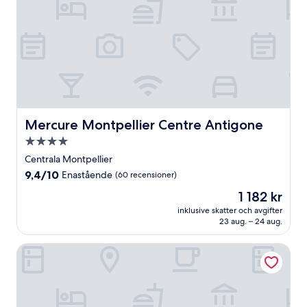
Mercure Montpellier Centre Antigone
Mercure Montpellier Centre Antigone
4.0-
stjärnigt
Centrala Montpellier
boende
9.4
9,4/10
Enastående
(60 recensioner)
av
Priset
1 182 kr
10,
är
Enastående,
inklusive skatter och avgifter
1 182 kr
23 aug. – 24 aug.
(60 recensioner)
Campanile Montpellier Ouest