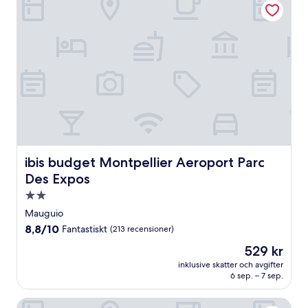
ibis budget Montpellier Aeroport Parc Des Expos
ibis budget Montpellier Aeroport Parc
Des Expos
2.0-
stjärnigt
Mauguio
boende
8.8
8,8/10
Fantastiskt
(213 recensioner)
av
Priset
529 kr
10,
är
Fantastiskt,
inklusive skatter och avgifter
529 kr
6 sep. – 7 sep.
(213 recensioner)
Best Western Hotelio Montpellier Sud