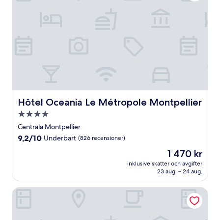
Hôtel Oceania Le Métropole Montpellier
Hôtel Oceania Le Métropole Montpellier
4.0-
stjärnigt
Centrala Montpellier
boende
9.2
9,2/10
Underbart
(826 recensioner)
av
Priset
1 470 kr
10,
är
Underbart,
inklusive skatter och avgifter
1 470 kr
23 aug. – 24 aug.
(826 recensioner)
Mercure Montpellier Centre Antigone