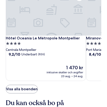
Hôtel
Hôtel
Miranove
Hôtel Oceania Le Métropole Montpellier
Miranove
Hôtel Oceania Le Métropole Montpellier
Miranove
Oceania
Oceania
4.0-
4.0-
Le
Le
stjärnigt
stjärnigt
Centrala Montpellier
Port Marianne
Métropole
Métropole
boende
boende
9.2
8.4
9,2/10
8,4/10
Underbart
Väl
(826)
Montpellier
Montpellier
av
av
10,
10,
Underbart,
Priset
Väldigt
1 470 kr
(826)
är
bra,
inklusive skatter och avgifter
1 470 kr
(180)
23 aug. – 24 aug.
Visa alla boenden
Du kan också bo på