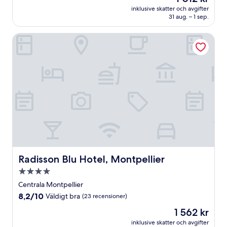
är
Enastående,
inklusive skatter och avgifter
1 012 kr
31 aug. – 1 sep.
(175 recensioner)
Radisson Blu Hotel, Montpellier
Radisson Blu Hotel, Montpellier
Radisson Blu Hotel, Montpellier
4.0-
stjärnigt
Centrala Montpellier
boende
8.2
8,2/10
Väldigt bra
(23 recensioner)
av
Priset
1 562 kr
10,
är
Väldigt
inklusive skatter och avgifter