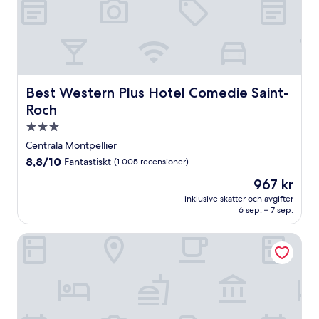
Best Western Plus Hotel Comedie Saint-Roch
Best Western Plus Hotel Comedie Saint-
Roch
3.0-
stjärnigt
Centrala Montpellier
boende
8.8
8,8/10
Fantastiskt
(1 005 recensioner)
av
Priset
967 kr
10,
är
Fantastiskt,
inklusive skatter och avgifter
967 kr
6 sep. – 7 sep.
(1 005 recensioner)
Appart'City Confort Montpellier Gare Saint Roch