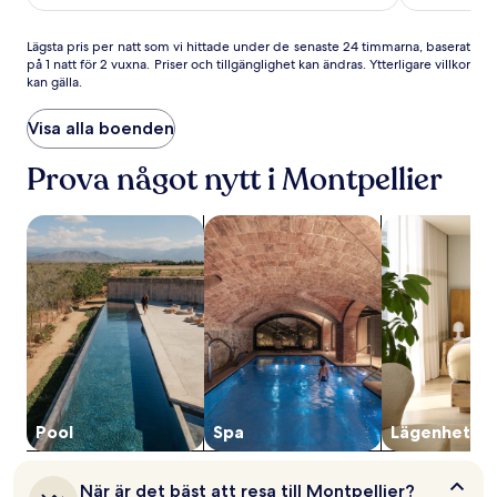
Lägsta
Lägsta pris per natt som vi hittade under de senaste 24 timmarna, baserat
på 1 natt för 2 vuxna. Priser och tillgänglighet kan ändras. Ytterligare villkor
pris
kan gälla.
per
natt
som
Visa alla boenden
vi
hittade
Prova något nytt i Montpellier
under
de
sök efter boenden med pool
sök efter boenden med spa
sök efter läge
senaste
24 timmarna,
baserat
på
1 natt
för
2 vuxna.
Priser
och
tillgänglighet
kan
Pool
Spa
Lägenhetsho
ändras.
Ytterligare
villkor
När
När är det bäst att resa till Montpellier?