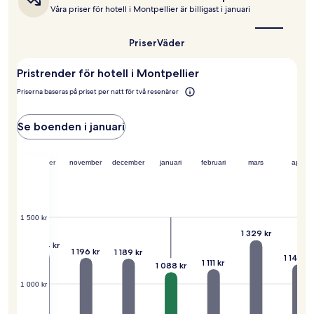
kan
är
Våra priser för hotell i Montpellier är billigast i januari
det
gälla.
bäst
att
Priser
Väder
resa
till
Pristrender för hotell i Montpellier
Montpellier?
Priserna baseras på priset per natt för två resenärer
Se boenden i januari
ember
oktober
november
december
januari
februari
mars
april
1 500 kr
31 kr
1 329 kr
1 244 kr
1 196 kr
1 189 kr
1 148 kr
1 111 kr
1 088 kr
1 000 kr