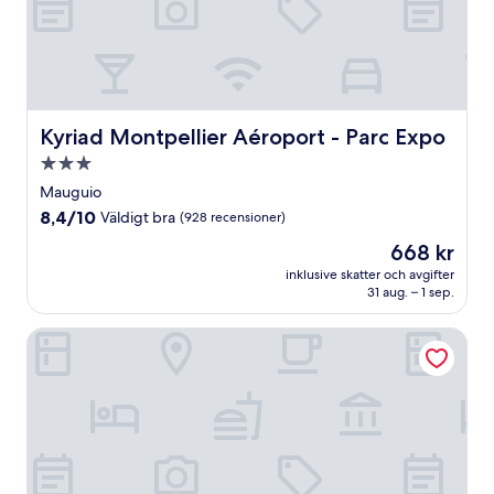
Kyriad Montpellier Aéroport - Parc Expo
Kyriad Montpellier Aéroport - Parc Expo
3.0-
stjärnigt
Mauguio
boende
8.4
8,4/10
Väldigt bra
(928 recensioner)
av
Priset
668 kr
10,
är
Väldigt
inklusive skatter och avgifter
668 kr
31 aug. – 1 sep.
bra,
(928 recensioner)
Privilège Hôtel & Apparts Eurociel Centre Comédie