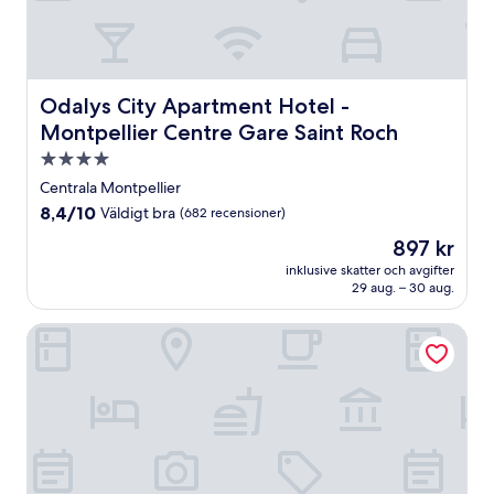
Odalys City Apartment Hotel - Montpellier Centre Gare 
Odalys City Apartment Hotel -
Montpellier Centre Gare Saint Roch
4.0-
stjärnigt
Centrala Montpellier
boende
8.4
8,4/10
Väldigt bra
(682 recensioner)
av
Priset
897 kr
10,
är
Väldigt
inklusive skatter och avgifter
897 kr
29 aug. – 30 aug.
bra,
(682 recensioner)
The Originals City, Le Mas de Grille