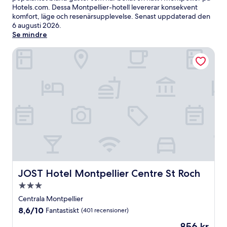
Hotels.com. Dessa Montpellier-hotell levererar konsekvent
komfort, läge och resenärsupplevelse. Senast uppdaterad den
6 augusti 2026
.
Se mindre
JOST Hotel Montpellier Centre St Roch
JOST Hotel Montpellier Centre St Roch
JOST Hotel Montpellier Centre St Roch
3.0-
stjärnigt
Centrala Montpellier
boende
8.6
8,6/10
Fantastiskt
(401 recensioner)
av
Priset
856 kr