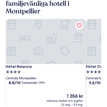
familjevänliga hotell i
Montpellier
Hôtel Belaroïa
Hôtel Ocean
Hôtel
Hôtel
Hôtel
Hôtel Belaroïa
Hôtel Ocean
Hôtel Belaroïa
Hôtel Ocea
Belaroïa
Belaroïa
Oceania
4.0-
4.0-
Le
stjärnigt
stjärnigt
Centrala Montpellier
Centrala Mont
Métropole
boende
boende
8.8
9.2
8,8/10
9,2/10
Fantastiskt
Und
(789)
Montpellier
av
av
10,
10,
Fantastiskt,
Priset
Underbart,
1 356 kr
(789)
är
(826)
inklusive skatter och avgifter
1 356 kr
22 aug. – 23 aug.