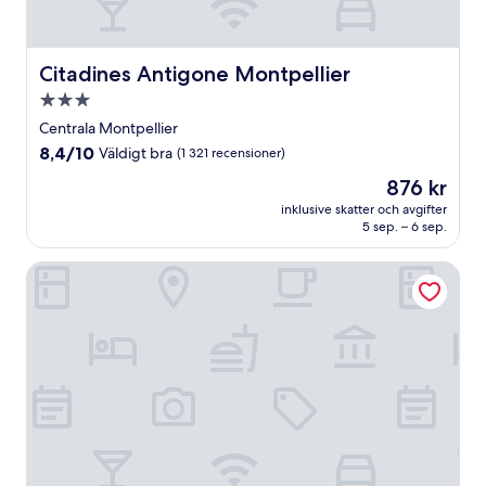
Citadines Antigone Montpellier
Citadines Antigone Montpellier
3.0-
stjärnigt
Centrala Montpellier
boende
8.4
8,4/10
Väldigt bra
(1 321 recensioner)
av
Priset
876 kr
10,
är
Väldigt
inklusive skatter och avgifter
876 kr
5 sep. – 6 sep.
bra,
(1 321 recensioner)
Eklo Hotels Montpellier City center Saint-Roch train statio