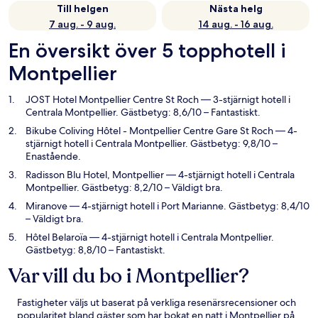
Till helgen
Nästa helg
7 aug. - 9 aug.
14 aug. - 16 aug.
En översikt över 5 topphotell i
Montpellier
JOST Hotel Montpellier Centre St Roch
— 3-stjärnigt hotell i
Centrala Montpellier. Gästbetyg: 8,6/10 – Fantastiskt.
Bikube Coliving Hôtel - Montpellier Centre Gare St Roch
— 4-
stjärnigt hotell i Centrala Montpellier. Gästbetyg: 9,8/10 –
Enastående.
Radisson Blu Hotel, Montpellier
— 4-stjärnigt hotell i Centrala
Montpellier. Gästbetyg: 8,2/10 – Väldigt bra.
Miranove
— 4-stjärnigt hotell i Port Marianne. Gästbetyg: 8,4/10
– Väldigt bra.
Hôtel Belaroïa
— 4-stjärnigt hotell i Centrala Montpellier.
Gästbetyg: 8,8/10 – Fantastiskt.
Var vill du bo i Montpellier?
Fastigheter väljs ut baserat på verkliga resenärsrecensioner och
popularitet bland gäster som har bokat en natt i Montpellier på