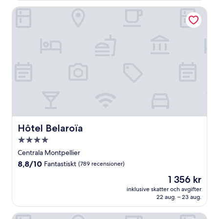
(180 recensioner)
Hôtel Belaroïa
Hôtel Belaroïa
Hôtel Belaroïa
4.0-
stjärnigt
Centrala Montpellier
boende
8.8
8,8/10
Fantastiskt
(789 recensioner)
av
Priset
1 356 kr
10,
är
Fantastiskt,
inklusive skatter och avgifter
1 356 kr
22 aug. – 23 aug.
(789 recensioner)
ibis budget Montpellier Aeroport Parc Des Expos