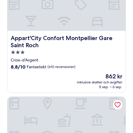
Appart'City Confort Montpellier Gare Saint Roch
Appart'City Confort Montpellier Gare
Saint Roch
3.0-
stjärnigt
Croix-d'Argent
boende
8.8
8,8/10
Fantastiskt
(610 recensioner)
av
Priset
862 kr
10,
är
Fantastiskt,
inklusive skatter och avgifter
862 kr
5 sep. – 6 sep.
(610 recensioner)
Zenitude Hotel la Valadière, an Ascend Collection Hotel