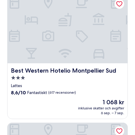
Best Western Hotelio Montpellier Sud
Best Western Hotelio Montpellier Sud
3.0-
stjärnigt
Lattes
boende
8.6
8,6/10
Fantastiskt
(617 recensioner)
av
Priset
1 068 kr
10,
är
Fantastiskt,
inklusive skatter och avgifter
1 068 kr
6 sep. – 7 sep.
(617 recensioner)
Hôtel Oceania Le Métropole Montpellier