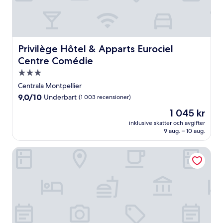
Privilège Hôtel & Apparts Eurociel Centre Comédie
Privilège Hôtel & Apparts Eurociel
Centre Comédie
3.0-
stjärnigt
Centrala Montpellier
boende
9.0
9,0/10
Underbart
(1 003 recensioner)
av
Priset
1 045 kr
10,
är
Underbart,
inklusive skatter och avgifter
1 045 kr
9 aug. – 10 aug.
(1 003 recensioner)
Odalys City Apartment Hotel - Montpellier Centre Gare S