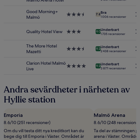
Malmö Arena Hotel
Priser
stjärnigt
och
boende
Good Morning+
Bra
tillgänglighet
3.5-
7.8
Malmö
1 006 recensioner
kan
stjärnigt
ändras.
boende
Underbart
Ytterligare
Quality Hotel View
3.0-
9.0
1 735 recensioner
villkor
stjärnigt
kan
boende
The More Hotel
gälla.
Underbart
3.5-
9.2
Mazetti
2 438 recensioner
stjärnigt
boende
Clarion Hotel Malmö
Underbart
4.0-
9.2
Live
3 877 recensioner
stjärnigt
boende
Andra sevärdheter i närheten av
Hyllie station
Emporia
Malmö Arena
8.6/10 (251 recensioner)
8.6/10 (248 recensioner
Om du vill testa ditt nya kreditkort kan du
Ta del av stämningen p
bege dig till Emporia i Väster. Området är
arena i Väster. Området 