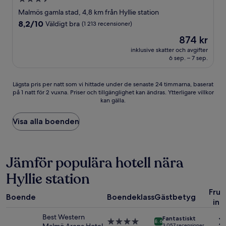
stjärnigt
Malmös gamla stad, 4,8 km från Hyllie station
boende
8.2
8,2/10
Väldigt bra
(1 213 recensioner)
av
Priset
874 kr
10,
är
Väldigt
inklusive skatter och avgifter
874 kr
6 sep. – 7 sep.
bra,
(1 213 recensioner)
Lägsta
Lägsta pris per natt som vi hittade under de senaste 24 timmarna, baserat
på 1 natt för 2 vuxna. Priser och tillgänglighet kan ändras. Ytterligare villkor
pris
kan gälla.
per
natt
som
Visa alla boenden
vi
hittade
under
de
Jämför populära hotell nära
senaste
Hyllie station
24 timmarna,
baserat
Fruk
på
Boende
Boendeklass
Gästbetyg
ing
1 natt
för
Best Western
Fantastiskt
2 vuxna.
4.0-
8.6
3 057 recensioner