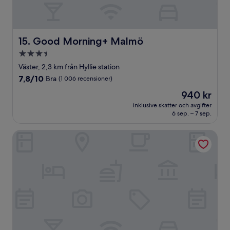
Good Morning+ Malmö
15. Good Morning+ Malmö
3.5-
stjärnigt
Väster, 2,3 km från Hyllie station
boende
7.8
7,8/10
Bra
(1 006 recensioner)
av
Priset
940 kr
10,
är
Bra,
inklusive skatter och avgifter
940 kr
6 sep. – 7 sep.
(1 006 recensioner)
STORY HOTEL MALMO, in JdV by Hyatt