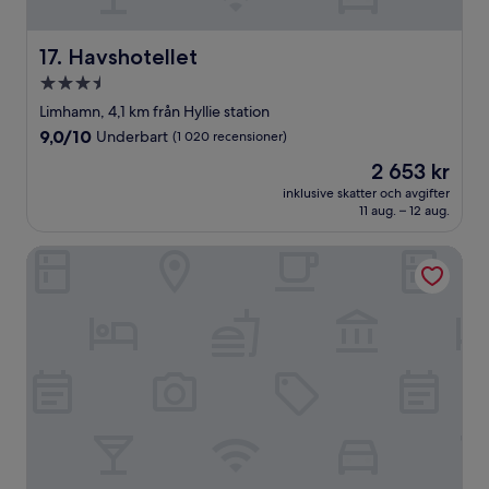
Havshotellet
17. Havshotellet
3.5-
stjärnigt
Limhamn, 4,1 km från Hyllie station
boende
9.0
9,0/10
Underbart
(1 020 recensioner)
av
Priset
2 653 kr
10,
är
Underbart,
inklusive skatter och avgifter
2 653 kr
11 aug. – 12 aug.
(1 020 recensioner)
Mayfair Hotel Tunneln