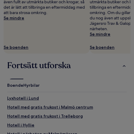
även fullt av utmärkta butiker och krogar, så
utmärkta butiker och krog
det är lätt att tillbringa en eftermiddag med
tillbringa en eftermidd
att bara strosa omkring.
omkring. Om du gillar
Se mindre
du nog även att uppska
Jägersro Trav & Galopp,
närheten.
Se mindre
Se boenden
Se boenden
Fortsätt utforska
Boende
Hyrbilar
Lyxhotell i Lund
Hotell med gratis frukost i Malmö centrum
Hotell med gratis frukost i Trelleborg
Hotell i Hyllie