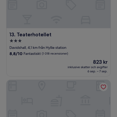
Teaterhotellet
13. Teaterhotellet
3.0-
stjärnigt
Davidshall, 4,1 km från Hyllie station
boende
8.8
8,8/10
Fantastiskt
(1 018 recensioner)
av
Priset
823 kr
10,
är
Fantastiskt,
inklusive skatter och avgifter
823 kr
6 sep. – 7 sep.
(1 018 recensioner)
MJ's