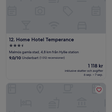
Home Hotel Temperance
12. Home Hotel Temperance
3.5-
stjärnigt
Malmös gamla stad, 4,8 km från Hyllie station
boende
9.0
9,0/10
Underbart
(1 012 recensioner)
av
Priset
1 118 kr
10,
är
Underbart,
inklusive skatter och avgifter
1 118 kr
6 sep. – 7 sep.
(1 012 recensioner)
Teaterhotellet