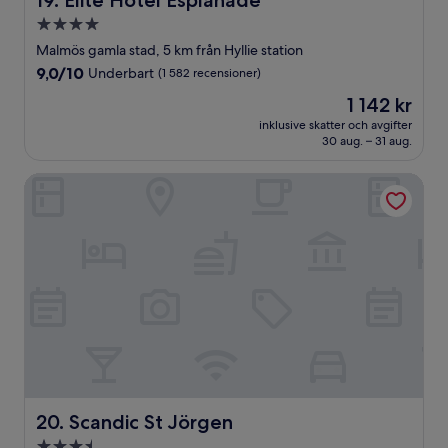
19. Elite Hotel Esplanade
4.0-
stjärnigt
Malmös gamla stad, 5 km från Hyllie station
boende
9.0
9,0/10
Underbart
(1 582 recensioner)
av
Priset
1 142 kr
10,
är
Underbart,
inklusive skatter och avgifter
1 142 kr
30 aug. – 31 aug.
(1 582 recensioner)
Scandic St Jörgen
Scandic St Jörgen
20. Scandic St Jörgen
3.5-