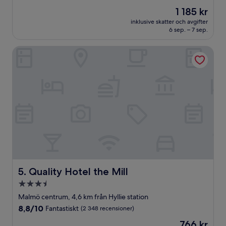
av
Priset
1 185 kr
10,
är
Väldigt
inklusive skatter och avgifter
1 185 kr
6 sep. – 7 sep.
bra,
(1 059 recensioner)
Quality Hotel the Mill
Quality Hotel the Mill
5. Quality Hotel the Mill
3.5-
stjärnigt
Malmö centrum, 4,6 km från Hyllie station
boende
8.8
8,8/10
Fantastiskt
(2 348 recensioner)
av
Priset
766 kr
10,