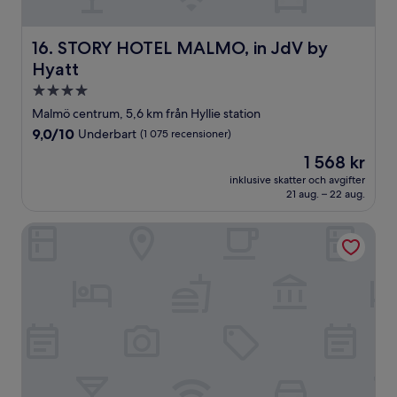
STORY HOTEL MALMO, in JdV by Hyatt
16. STORY HOTEL MALMO, in JdV by
Hyatt
4.0-
stjärnigt
Malmö centrum, 5,6 km från Hyllie station
boende
9.0
9,0/10
Underbart
(1 075 recensioner)
av
Priset
1 568 kr
10,
är
Underbart,
inklusive skatter och avgifter
1 568 kr
21 aug. – 22 aug.
(1 075 recensioner)
Havshotellet