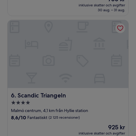
är
Fantastiskt,
inklusive skatter och avgifter
766 kr
30 aug. – 31 aug.
(2 348 recensioner)
Scandic Triangeln
Scandic Triangeln
6. Scandic Triangeln
4.0-
stjärnigt
Malmö centrum, 4,1 km från Hyllie station
boende
8.6
8,6/10
Fantastiskt
(2 125 recensioner)
av
Priset
925 kr
10,
är
Fantastiskt,
inklusive skatter och avgifter