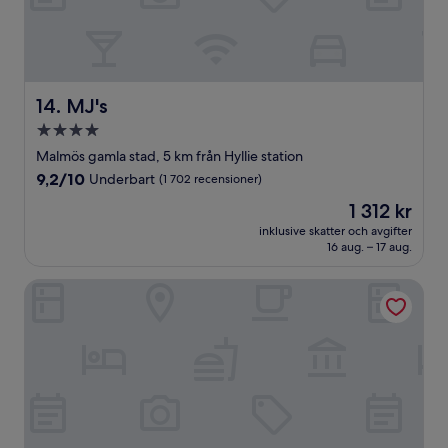
MJ's
14. MJ's
4.0-
stjärnigt
Malmös gamla stad, 5 km från Hyllie station
boende
9.2
9,2/10
Underbart
(1 702 recensioner)
av
Priset
1 312 kr
10,
är
Underbart,
inklusive skatter och avgifter
1 312 kr
16 aug. – 17 aug.
(1 702 recensioner)
Good Morning+ Malmö