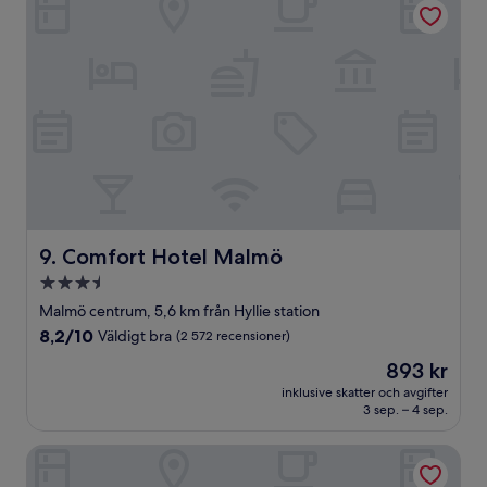
Comfort Hotel Malmö
9. Comfort Hotel Malmö
3.5-
stjärnigt
Malmö centrum, 5,6 km från Hyllie station
boende
8.2
8,2/10
Väldigt bra
(2 572 recensioner)
av
Priset
893 kr
10,
är
Väldigt
inklusive skatter och avgifter
893 kr
3 sep. – 4 sep.
bra,
(2 572 recensioner)
Hotel N Hostel Malmö City