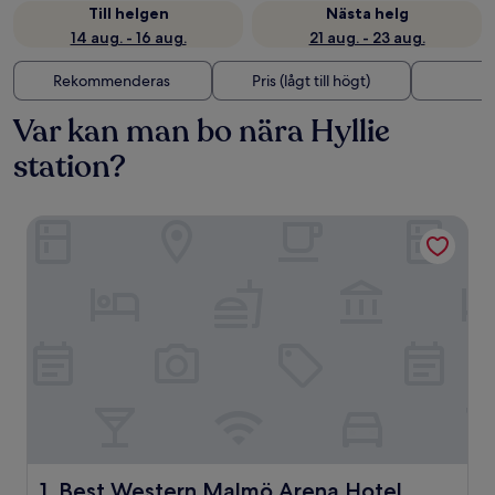
Till helgen
Nästa helg
14 aug. - 16 aug.
21 aug. - 23 aug.
Rekommenderas
Pris (lågt till högt)
A
Var kan man bo nära Hyllie
station?
Best Western Malmö Arena Hotel
Best Western Malmö Arena Hotel
1. Best Western Malmö Arena Hotel