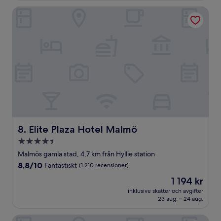
Elite Plaza Hotel Malmö
Elite Plaza Hotel Malmö
8. Elite Plaza Hotel Malmö
4.5-
stjärnigt
Malmös gamla stad, 4,7 km från Hyllie station
boende
8.8
8,8/10
Fantastiskt
(1 210 recensioner)
av
Priset
1 194 kr
10,
är
Fantastiskt,
inklusive skatter och avgifter
1 194 kr
23 aug. – 24 aug.
(1 210 recensioner)
Comfort Hotel Malmö