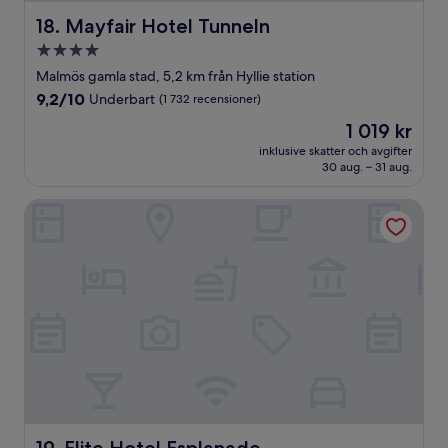
Mayfair Hotel Tunneln
18. Mayfair Hotel Tunneln
4.0-
stjärnigt
Malmös gamla stad, 5,2 km från Hyllie station
boende
9.2
9,2/10
Underbart
(1 732 recensioner)
av
Priset
1 019 kr
10,
är
Underbart,
inklusive skatter och avgifter
1 019 kr
30 aug. – 31 aug.
(1 732 recensioner)
Elite Hotel Esplanade
Elite Hotel Esplanade