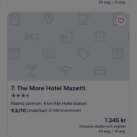
925 kr
30 aug. – 31 aug.
(2 125 recensioner)
The More Hotel Mazetti
The More Hotel Mazetti
7. The More Hotel Mazetti
3.5-
stjärnigt
Malmö centrum, 4 km från Hyllie station
boende
9.2
9,2/10
Underbart
(2 438 recensioner)
av
Priset
1 345 kr
10,
är
Underbart,
inklusive skatter och avgifter
1 345 kr
30 aug. – 31 aug.
(2 438 recensioner)