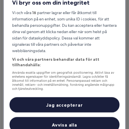
Vi bryr oss om din integritet
stjärnigt
Väster, < 0,1 km från Hyllie station
boende
9.0
9,0/10
Underbart
(1 735 recensioner)
Vi och våra
16
partner lagrar eller får åtkomst till
av
information på en enhet, som unika ID i cookies, för att
Priset
972 kr
10,
behandla personuppgifter. Du kan acceptera eller hantera
är
Underbart,
inklusive skatter och avgifter
972 kr
dina val genom att klicka nedan eller när som helst på
6 sep. – 7 sep.
(1 735 recensioner)
sidan för dataskyddspolicy. Dessa val kommer att
Clarion Hotel Malmö Live
signaleras till våra partners och påverkar inte
webbläsningsdata.
Vi och våra partners behandlar data för att
tillhandahålla:
Använda exakta uppgifter om geografisk positionering. Aktivt läsa av
enhetens egenskaper för identifieringsändamål. Lagra och/eller få
åtkomst till information på en enhet. Personanpassad reklam och
innehåll, reklam- och innehållsmätning, forskning angående målgrupp
och tjänsteutveckling.
Lista över partner (leverantörer)
Jag accepterar
Clarion Hotel Malmö Live
3. Clarion Hotel Malmö Live
4.0-
Avvisa alla
stjärnigt
Malmös gamla stad, 5,1 km från Hyllie station