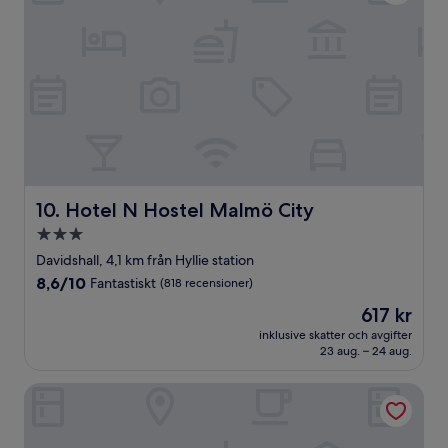
Hotel N Hostel Malmö City
10. Hotel N Hostel Malmö City
3.0-
stjärnigt
Davidshall, 4,1 km från Hyllie station
boende
8.6
8,6/10
Fantastiskt
(818 recensioner)
av
Priset
617 kr
10,
är
Fantastiskt,
inklusive skatter och avgifter
617 kr
23 aug. – 24 aug.
(818 recensioner)
Moment Hotels