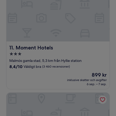
Moment Hotels
11. Moment Hotels
3.0-
stjärnigt
Malmös gamla stad, 5,3 km från Hyllie station
boende
8.4
8,4/10
Väldigt bra
(3 460 recensioner)
av
Priset
899 kr
10,
är
Väldigt
inklusive skatter och avgifter
899 kr
6 sep. – 7 sep.
bra,
(3 460 recensioner)
Home Hotel Temperance