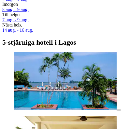
Imorgon
8 aug. - 9 aug.
Till helgen
7 aug. - 9 aug.
Nästa helg
14 aug. - 16 aug.
5-stjärniga hotell i Lagos