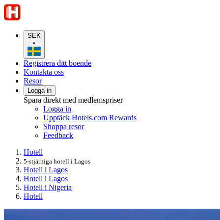
SEK
•
Registrera ditt boende
Kontakta oss
Resor
Logga in
Spara direkt med medlemspriser
Logga in
Upptäck Hotels.com Rewards
Shoppa resor
Feedback
Hotell
5-stjärniga hotell i Lagos
Hotell i Lagos
Hotell i Lagos
Hotell i Nigeria
Hotell