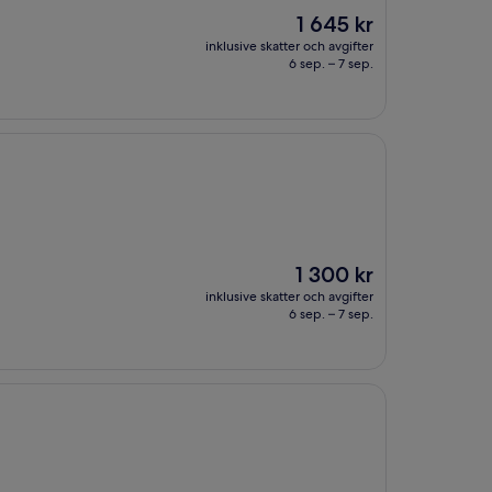
Priset
1 645 kr
är
inklusive skatter och avgifter
1 645 kr
6 sep. – 7 sep.
Priset
1 300 kr
är
inklusive skatter och avgifter
1 300 kr
6 sep. – 7 sep.