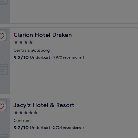
Fantastiskt,
(6 174 recensioner)
Clarion Hotel Draken
Clarion Hotel Draken
4.0-
stjärnigt
Centrala Göteborg
boende
9.2
9,2/10
Underbart
(4 970 recensioner)
av
10,
Underbart,
(4 970 recensioner)
Jacy'z Hotel & Resort
Jacy'z Hotel & Resort
5.0-
stjärnigt
Centrum
boende
9.2
9,2/10
Underbart
(2 724 recensioner)
av