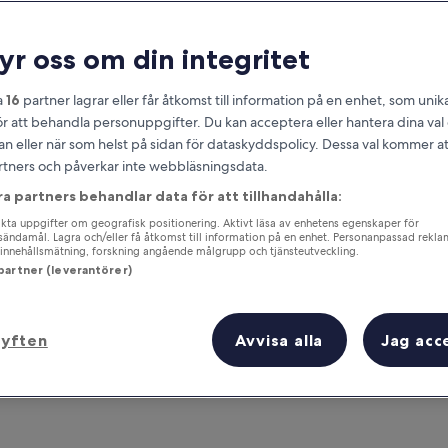
ryr oss om din integritet
a
16
partner lagrar eller får åtkomst till information på en enhet, som unika
ör att behandla personuppgifter. Du kan acceptera eller hantera dina va
an eller när som helst på sidan för dataskyddspolicy. Dessa val kommer at
partners och påverkar inte webbläsningsdata.
ra partners behandlar data för att tillhandahålla:
om
ta uppgifter om geografisk positionering. Aktivt läsa av enhetens egenskaper för
Tjäna förmåner för varje natt du bor
gsändamål. Lagra och/eller få åtkomst till information på en enhet. Personanpassad rekla
innehållsmätning, forskning angående målgrupp och tjänsteutveckling.
 partner (leverantörer)
syften
Avvisa alla
Jag acc
Imorgon
Till helgen
7 aug. - 8 aug.
7 aug. - 9 aug.