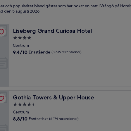
oner och popularitet bland gäster som har bokat en natt i Vrångö på Hot
rad den
5 augusti 2026
.
Liseberg Grand Curiosa Hotel
Liseberg Grand Curiosa Hotel
4.0-
stjärnigt
Centrum
boende
9.4
9,4/10
Enastående
(8 516 recensioner)
av
10,
Enastående,
(8 516 recensioner)
Gothia Towers & Upper House
Gothia Towers & Upper House
4.5-
stjärnigt
Centrum
boende
8.8
8,8/10
Fantastiskt
(6 174 recensioner)
av
10,