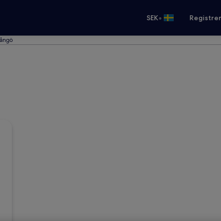
•
SEK
Registre
rångö