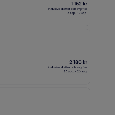
Priset
1 152 kr
är
inklusive skatter och avgifter
1 152 kr
6 sep. – 7 sep.
Priset
2 180 kr
är
inklusive skatter och avgifter
2 180 kr
25 aug. – 26 aug.