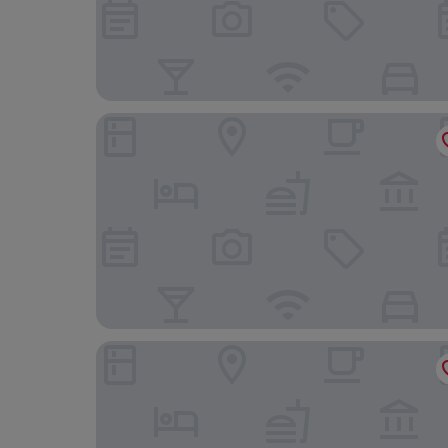
Hotell Isbolaget
Kusthotellet Styrsö