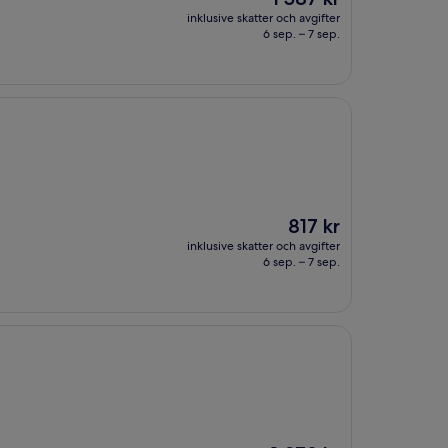
är
inklusive skatter och avgifter
1 587 kr
6 sep. – 7 sep.
Priset
817 kr
är
inklusive skatter och avgifter
817 kr
6 sep. – 7 sep.