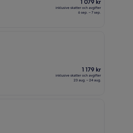
Priset
1 079 kr
är
inklusive skatter och avgifter
1 079 kr
6 sep. – 7 sep.
Priset
1 179 kr
är
inklusive skatter och avgifter
1 179 kr
23 aug. – 24 aug.