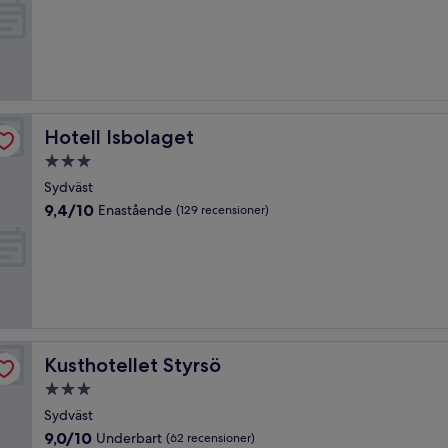
10,
Fantastiskt,
(1 734 recensioner)
Hotell Isbolaget
Hotell Isbolaget
3.0-
stjärnigt
Sydväst
boende
9.4
9,4/10
Enastående
(129 recensioner)
av
10,
Enastående,
(129 recensioner)
Kusthotellet Styrsö
Kusthotellet Styrsö
3.0-
stjärnigt
Sydväst
boende
9.0
9,0/10
Underbart
(62 recensioner)