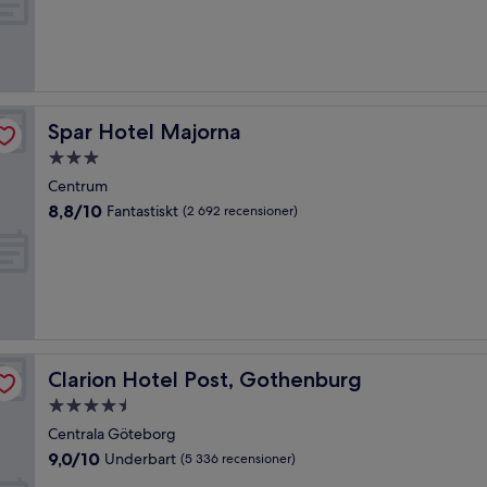
10,
Underbart,
(2 724 recensioner)
Spar Hotel Majorna
Spar Hotel Majorna
3.0-
stjärnigt
Centrum
boende
8.8
8,8/10
Fantastiskt
(2 692 recensioner)
av
10,
Fantastiskt,
(2 692 recensioner)
Clarion Hotel Post, Gothenburg
Clarion Hotel Post, Gothenburg
4.5-
stjärnigt
Centrala Göteborg
boende
9.0
9,0/10
Underbart
(5 336 recensioner)
av