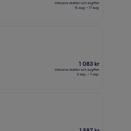
är
inklusive skatter och avgifter
1 296 kr
16 aug. – 17 aug.
Priset
1 083 kr
är
inklusive skatter och avgifter
1 083 kr
6 sep. – 7 sep.
Priset
1 587 kr