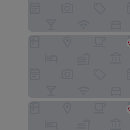
Radisson Blu Scandinavia Hotel
Hyatt Place Gothenburg Central