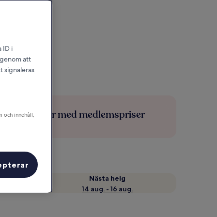
 ID i
l genom att
t signaleras
Spara mer med medlemspriser
m och innehåll,
epterar
Nästa helg
14 aug. - 16 aug.