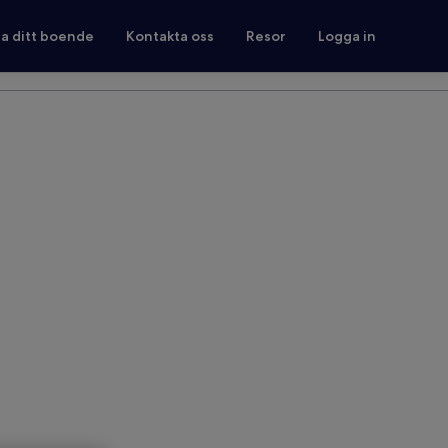
ra ditt boende
Kontakta oss
Resor
Logga in