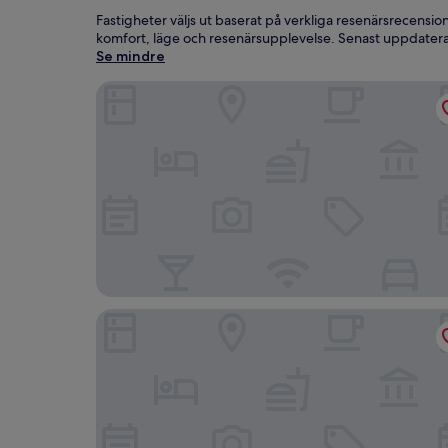
Fastigheter väljs ut baserat på verkliga resenärsrecensi
komfort, läge och resenärsupplevelse. Senast uppdate
Se mindre
Liseberg Grand Curiosa Hotel
Gothia Towers & Upper House