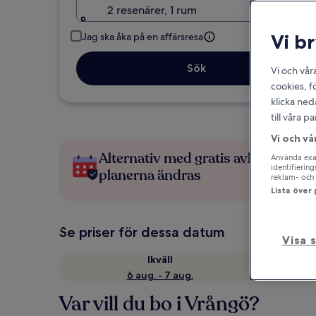
2 resenärer, 1 rum
Vi b
Jag ska åka på en affärsresa
Sök
Vi och vår
cookies, f
klicka ned
till våra 
Vi och vå
Alternativ med gratis avbokning 
Använda exak
identifierin
planerna ändras
reklam- och 
Lista över
Se priser för dessa datum
Visa 
Ikväll
6 aug. - 7 aug.
Var vill du bo i Vrångö?