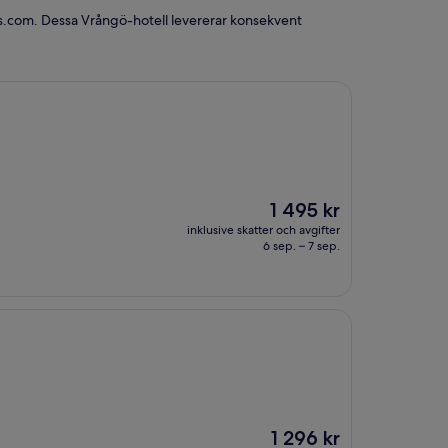
els.com. Dessa Vrångö-hotell levererar konsekvent
Priset
1 495 kr
är
inklusive skatter och avgifter
1 495 kr
6 sep. – 7 sep.
Priset
1 296 kr