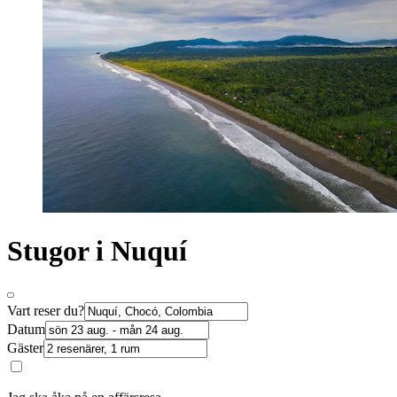
Stugor i Nuquí
Vart reser du?
Datum
Gäster