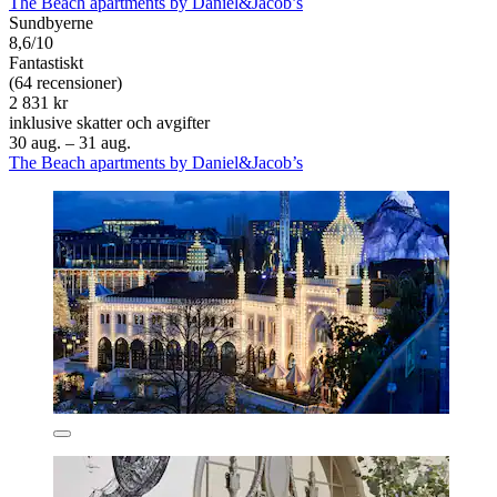
The Beach apartments by Daniel&Jacob’s
Sundbyerne
8,6/10
Fantastiskt
(64 recensioner)
2 831 kr
inklusive skatter och avgifter
30 aug. – 31 aug.
The Beach apartments by Daniel&Jacob’s