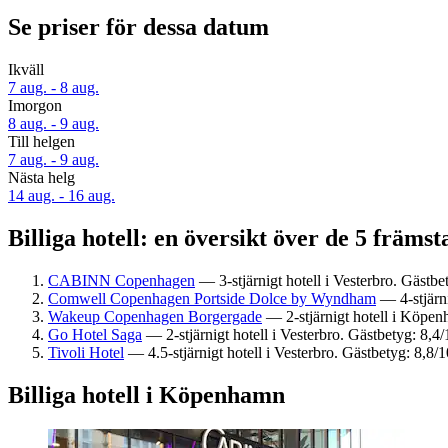
Se priser för dessa datum
Ikväll
7 aug. - 8 aug.
Imorgon
8 aug. - 9 aug.
Till helgen
7 aug. - 9 aug.
Nästa helg
14 aug. - 16 aug.
Billiga hotell: en översikt över de 5 främ
CABINN Copenhagen
— 3-stjärnigt hotell i Vesterbro. Gästbe
Comwell Copenhagen Portside Dolce by Wyndham
— 4-stjärni
Wakeup Copenhagen Borgergade
— 2-stjärnigt hotell i Köpen
Go Hotel Saga
— 2-stjärnigt hotell i Vesterbro. Gästbetyg: 8,4/
Tivoli Hotel
— 4.5-stjärnigt hotell i Vesterbro. Gästbetyg: 8,8/1
Billiga hotell i Köpenhamn