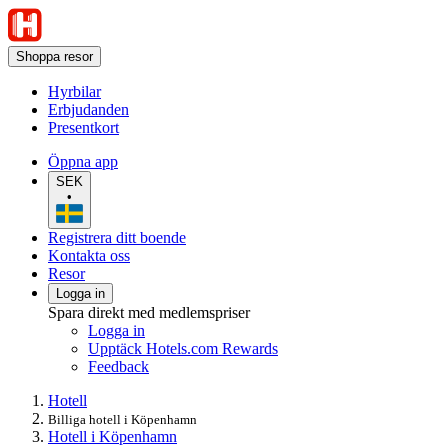
Shoppa resor
Hyrbilar
Erbjudanden
Presentkort
Öppna app
SEK
•
Registrera ditt boende
Kontakta oss
Resor
Logga in
Spara direkt med medlemspriser
Logga in
Upptäck Hotels.com Rewards
Feedback
Hotell
Billiga hotell i Köpenhamn
Hotell i Köpenhamn