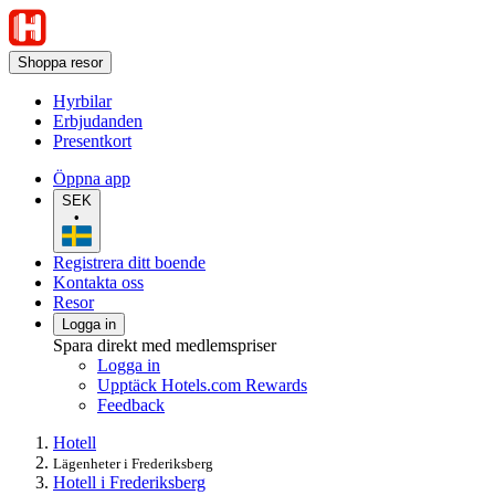
Shoppa resor
Hyrbilar
Erbjudanden
Presentkort
Öppna app
SEK
•
Registrera ditt boende
Kontakta oss
Resor
Logga in
Spara direkt med medlemspriser
Logga in
Upptäck Hotels.com Rewards
Feedback
Hotell
Lägenheter i Frederiksberg
Hotell i Frederiksberg