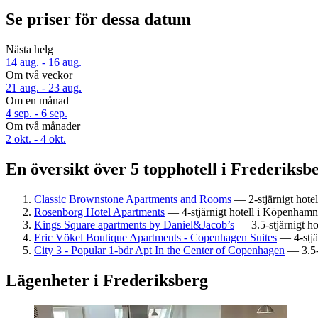
Se priser för dessa datum
Nästa helg
14 aug. - 16 aug.
Om två veckor
21 aug. - 23 aug.
Om en månad
4 sep. - 6 sep.
Om två månader
2 okt. - 4 okt.
En översikt över 5 topphotell i Frederiksb
Classic Brownstone Apartments and Rooms
— 2-stjärnigt hotel
Rosenborg Hotel Apartments
— 4-stjärnigt hotell i Köpenhamn
Kings Square apartments by Daniel&Jacob’s
— 3.5-stjärnigt h
Eric Vökel Boutique Apartments - Copenhagen Suites
— 4-stjär
City 3 - Popular 1-bdr Apt In the Center of Copenhagen
— 3.5-s
Lägenheter i Frederiksberg