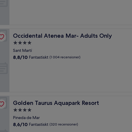
10,
Väldigt
bra,
(962 recensioner)
Occidental Atenea Mar- Adults Only
Occidental Atenea Mar- Adults Only
4.0-
stjärnigt
Sant Martí
boende
8.8
8,8/10
Fantastiskt
(1 004 recensioner)
av
10,
Fantastiskt,
(1 004 recensioner)
Golden Taurus Aquapark Resort
Golden Taurus Aquapark Resort
4.0-
stjärnigt
Pineda de Mar
boende
8.6
8,6/10
Fantastiskt
(320 recensioner)
av