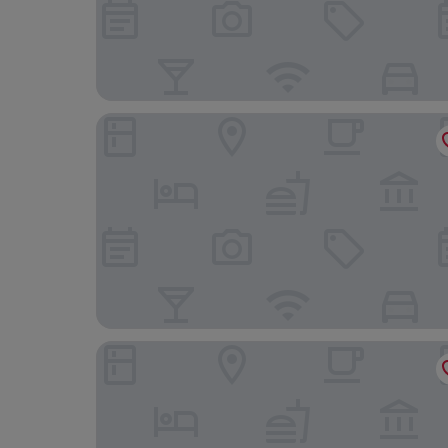
htop Jadhe
Hotel Tahiti Playa 4S