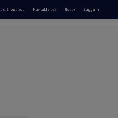
ra ditt boende
Kontakta oss
Resor
Logga in