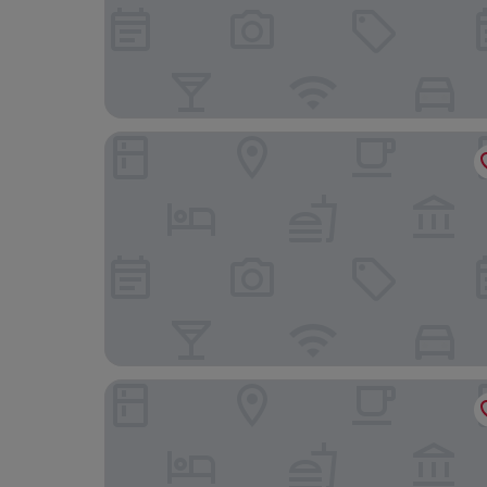
htop Amaika & SPA - Adults Only
htop Olympic