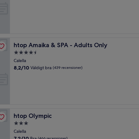
av
10,
Väldigt
bra,
(350 recensioner)
htop Amaika & SPA - Adults Only
htop Amaika & SPA - Adults Only
4.5-
stjärnigt
Calella
boende
8.2
8,2/10
Väldigt bra
(439 recensioner)
av
10,
Väldigt
bra,
(439 recensioner)
htop Olympic
htop Olympic
3.0-
stjärnigt
Calella
boende
7.2
7,2/10
Bra
(466 recensioner)