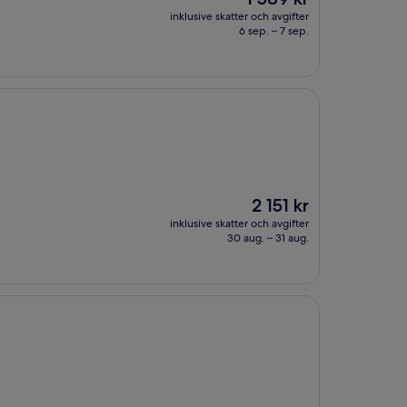
är
inklusive skatter och avgifter
1 589 kr
6 sep. – 7 sep.
Priset
2 151 kr
är
inklusive skatter och avgifter
2 151 kr
30 aug. – 31 aug.