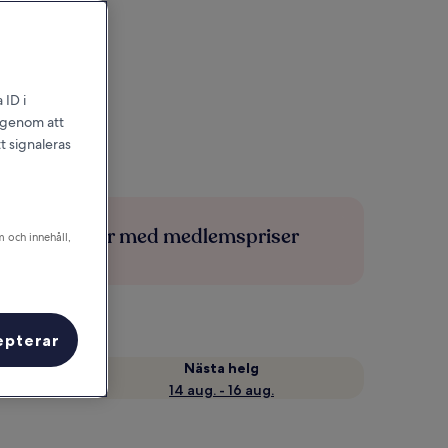
 ID i
l genom att
t signaleras
Spara mer med medlemspriser
m och innehåll,
epterar
Nästa helg
14 aug. - 16 aug.