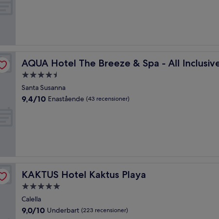
10,
Fantastiskt,
(320 recensioner)
dults Only +18
AQUA Hotel The Breeze & Spa - All Inclusive - Adults On
AQUA Hotel The Breeze & Spa - All Inclusive
4.5-
stjärnigt
Santa Susanna
boende
9.4
9,4/10
Enastående
(43 recensioner)
av
10,
Enastående,
(43 recensioner)
KAKTUS Hotel Kaktus Playa
KAKTUS Hotel Kaktus Playa
5.0-
stjärnigt
Calella
boende
9.0
9,0/10
Underbart
(223 recensioner)
av