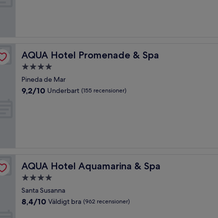
Underbart,
(351 recensioner)
AQUA Hotel Promenade & Spa
AQUA Hotel Promenade & Spa
4.0-
stjärnigt
Pineda de Mar
boende
9.2
9,2/10
Underbart
(155 recensioner)
av
10,
Underbart,
(155 recensioner)
AQUA Hotel Aquamarina & Spa
AQUA Hotel Aquamarina & Spa
4.0-
stjärnigt
Santa Susanna
boende
8.4
8,4/10
Väldigt bra
(962 recensioner)
av