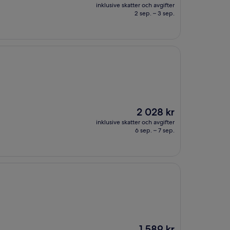
är
inklusive skatter och avgifter
2 841 kr
2 sep. – 3 sep.
Priset
2 028 kr
är
inklusive skatter och avgifter
2 028 kr
6 sep. – 7 sep.
Priset
1 589 kr