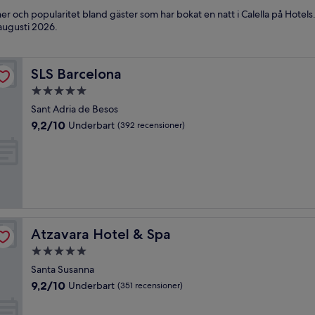
ner och popularitet bland gäster som har bokat en natt i Calella på Hotel
augusti 2026
.
SLS Barcelona
SLS Barcelona
5.0-
stjärnigt
Sant Adria de Besos
boende
9.2
9,2/10
Underbart
(392 recensioner)
av
10,
Underbart,
(392 recensioner)
Atzavara Hotel & Spa
Atzavara Hotel & Spa
5.0-
stjärnigt
Santa Susanna
boende
9.2
9,2/10
Underbart
(351 recensioner)
av
10,