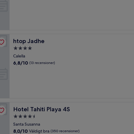
10,
Underbart,
(223 recensioner)
htop Jadhe
htop Jadhe
4.0-
stjärnigt
Calella
boende
6.8
6,8/10
(13 recensioner)
av
10,
(13 recensioner)
Hotel Tahiti Playa 4S
Hotel Tahiti Playa 4S
4.5-
stjärnigt
Santa Susanna
boende
8.0
8,0/10
Väldigt bra
(350 recensioner)