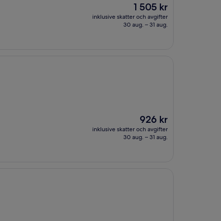
Priset
1 505 kr
är
inklusive skatter och avgifter
1 505 kr
30 aug. – 31 aug.
Priset
926 kr
är
inklusive skatter och avgifter
926 kr
30 aug. – 31 aug.