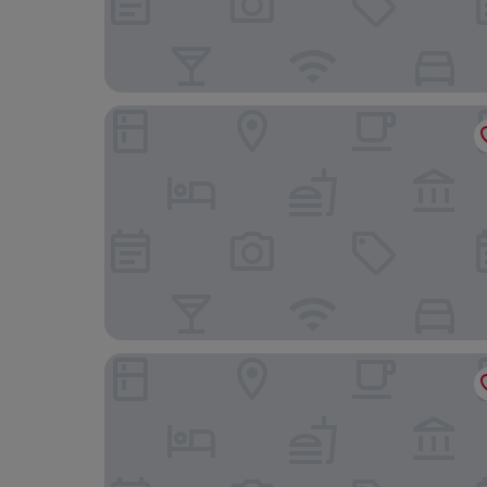
Occidental Atenea Mar- Adults Only
Golden Taurus Aquapark Resort