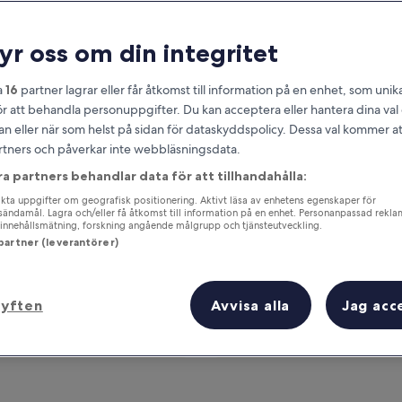
ryr oss om din integritet
a
16
partner lagrar eller får åtkomst till information på en enhet, som unika
ör att behandla personuppgifter. Du kan acceptera eller hantera dina va
an eller när som helst på sidan för dataskyddspolicy. Dessa val kommer at
partners och påverkar inte webbläsningsdata.
ra partners behandlar data för att tillhandahålla:
om
ta uppgifter om geografisk positionering. Aktivt läsa av enhetens egenskaper för
Tjäna förmåner för varje natt du bor
gsändamål. Lagra och/eller få åtkomst till information på en enhet. Personanpassad rekla
innehållsmätning, forskning angående målgrupp och tjänsteutveckling.
 partner (leverantörer)
syften
Avvisa alla
Jag acc
Imorgon
Till helgen
7 aug. - 8 aug.
7 aug. - 9 aug.