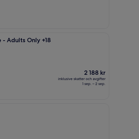
ly +18
 - Adults Only +18
Priset
2 188 kr
är
inklusive skatter och avgifter
2 188 kr
1 sep. – 2 sep.