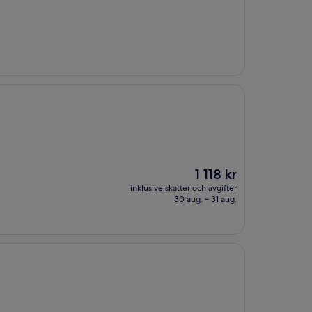
Priset
1 118 kr
är
inklusive skatter och avgifter
1 118 kr
30 aug. – 31 aug.