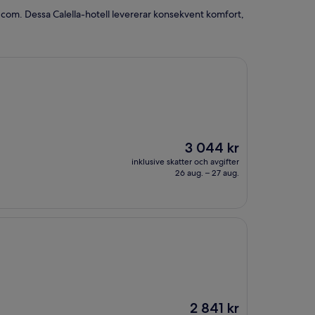
s.com. Dessa Calella-hotell levererar konsekvent komfort,
Priset
3 044 kr
är
inklusive skatter och avgifter
3 044 kr
26 aug. – 27 aug.
Priset
2 841 kr