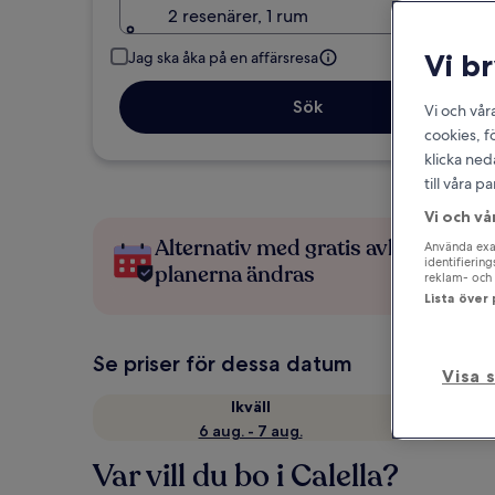
2 resenärer, 1 rum
Vi b
Jag ska åka på en affärsresa
Sök
Vi och vår
cookies, f
klicka ned
till våra 
Vi och vå
Alternativ med gratis avbokning 
Använda exak
identifierin
planerna ändras
reklam- och 
Lista över
Se priser för dessa datum
Visa 
Ikväll
6 aug. - 7 aug.
Var vill du bo i Calella?