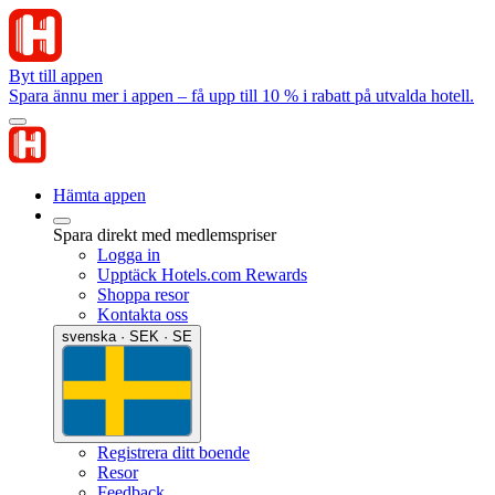
Byt till appen
Spara ännu mer i appen – få upp till 10 % i rabatt på utvalda hotell.
Hämta appen
Spara direkt med medlemspriser
Logga in
Upptäck Hotels.com Rewards
Shoppa resor
Kontakta oss
svenska · SEK · SE
Registrera ditt boende
Resor
Feedback