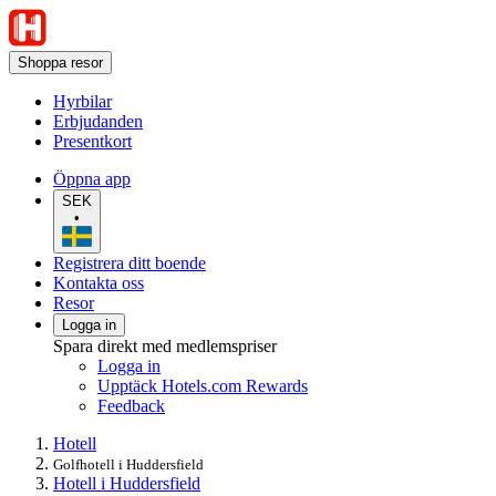
Shoppa resor
Hyrbilar
Erbjudanden
Presentkort
Öppna app
SEK
•
Registrera ditt boende
Kontakta oss
Resor
Logga in
Spara direkt med medlemspriser
Logga in
Upptäck Hotels.com Rewards
Feedback
Hotell
Golfhotell i Huddersfield
Hotell i Huddersfield