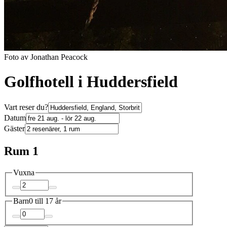
Foto av Jonathan Peacock
Golfhotell i Huddersfield
Vart reser du?
Datum
Gäster
Rum 1
Vuxna
Barn
0 till 17 år