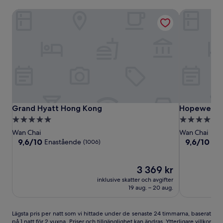
Grand Hyatt Hong Kong
Hopewell H
Grand
Grand
Hopewell
Grand Hyatt Hong Kong
Hopewell H
Grand Hyatt Hong Kong
Hopewell H
Hyatt
Hyatt
Hotel
5.0-
4.5-
Hong
Hong
stjärnigt
stjärnigt
Wan Chai
Wan Chai
Kong
Kong
boende
boende
9.6
9.6
9,6/10
9,6/10
Enastående
Ena
(1006)
av
av
10,
10,
Enastående,
Priset
Enastående
3 369 kr
(1006)
är
(1108)
inklusive skatter och avgifter
3 369 kr
19 aug. – 20 aug.
Lägsta
Lägsta pris per natt som vi hittade under de senaste 24 timmarna, baserat
på 1 natt för 2 vuxna. Priser och tillgänglighet kan ändras. Ytterligare villkor
pris