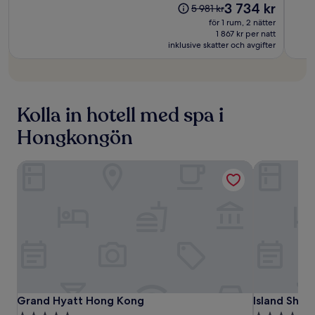
(1 004 recensioner)
(1 00
Priset
3 734 kr
Priset
5 981 kr
Fong
Fong
är
var
för 1 rum, 2 nätter
3 734 kr
5 981 kr
1 867 kr per natt
inklusive skatter och avgifter
Kolla in hotell med spa i
Hongkongön
Grand Hyatt Hong Kong
Island Shan
Grand
Grand
Island
Grand Hyatt Hong Kong
Island Shan
Grand Hyatt Hong Kong
Island Shan
Hyatt
Hyatt
Shangri-