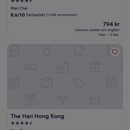
4.5-
stjärnigt
Wan Chai
boende
8.6
8,6/10
Fantastiskt
(1 008 recensioner)
av
Priset
794 kr
10,
är
Fantastiskt,
inklusive skatter och avgifter
794 kr
1 sep. – 2 sep.
(1 008 recensioner)
The Hari Hong Kong
The Hari Hong Kong
The Hari Hong Kong
4.5-
stjärnigt