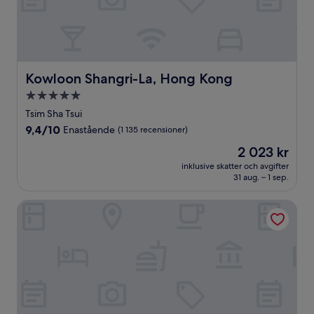
Kowloon Shangri-La, Hong Kong
Kowloon Shangri-La, Hong Kong
5.0-
stjärnigt
Tsim Sha Tsui
boende
9.4
9,4/10
Enastående
(1 135 recensioner)
av
Priset
2 023 kr
10,
är
Enastående,
inklusive skatter och avgifter
2 023 kr
31 aug. – 1 sep.
(1 135 recensioner)
InterContinental Grand Stanford Hong Kong by IHG