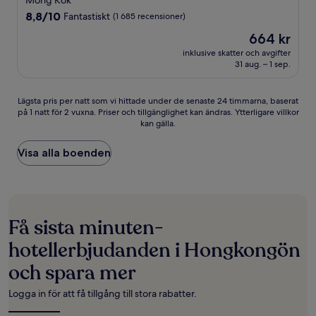
Mong Kok
boende
8.8
8,8/10
Fantastiskt
(1 685 recensioner)
av
Priset
664 kr
10,
är
Fantastiskt,
inklusive skatter och avgifter
664 kr
31 aug. – 1 sep.
(1 685 recensioner)
Lägsta
Lägsta pris per natt som vi hittade under de senaste 24 timmarna, baserat
på 1 natt för 2 vuxna. Priser och tillgänglighet kan ändras. Ytterligare villkor
pris
kan gälla.
per
natt
som
Visa alla boenden
vi
hittade
under
de
senaste
Få sista minuten-
24 timmarna,
baserat
hotellerbjudanden i Hongkongön
på
och spara mer
1 natt
för
2 vuxna.
Logga in för att få tillgång till stora rabatter.
Priser