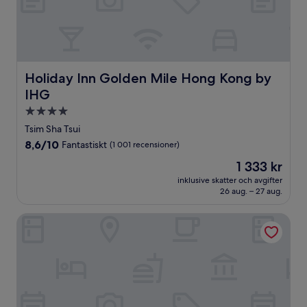
Holiday Inn Golden Mile Hong Kong by IHG
Holiday Inn Golden Mile Hong Kong by
IHG
4.0-
stjärnigt
Tsim Sha Tsui
boende
8.6
8,6/10
Fantastiskt
(1 001 recensioner)
av
Priset
1 333 kr
10,
är
Fantastiskt,
inklusive skatter och avgifter
1 333 kr
26 aug. – 27 aug.
(1 001 recensioner)
Kowloon Shangri-La, Hong Kong