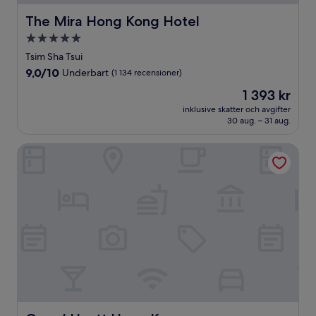
The Mira Hong Kong Hotel
The Mira Hong Kong Hotel
5.0-
stjärnigt
Tsim Sha Tsui
boende
9.0
9,0/10
Underbart
(1 134 recensioner)
av
Priset
1 393 kr
10,
är
Underbart,
inklusive skatter och avgifter
1 393 kr
30 aug. – 31 aug.
(1 134 recensioner)
Grand Hyatt Hong Kong