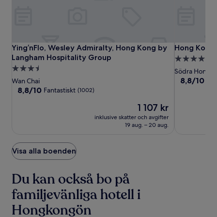
Ying’nFlo,
Ying’nFlo,
Hong
Ying’nFlo, Wesley Admiralty, Hong Kong by Langham Hosp
Hong Kong O
Ying’nFlo, Wesley Admiralty, Hong Kong by
Hong Kong 
Wesley
Wesley
Kong
Langham Hospitality Group
5.0-
Admiralty,
Admiralty,
Ocean
3.5-
stjärnigt
Södra Hongk
Hong
Hong
Park
stjärnigt
boende
8.8
8,8/10
Fan
Wan Chai
Kong
Kong
Marriott
av
boende
8.8
8,8/10
Fantastiskt
(1002)
10,
by
by
Hotel
av
Priset
Fantastiskt,
1 107 kr
10,
Langham
Langham
är
(1003)
Fantastiskt,
Hospitality
inklusive skatter och avgifter
Hospitality
1 107 kr
(1002)
19 aug. – 20 aug.
Group
Group
Visa alla boenden
Du kan också bo på
familjevänliga hotell i
Hongkongön