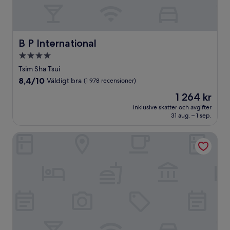
B P International
B P International
4.0-
stjärnigt
Tsim Sha Tsui
boende
8.4
8,4/10
Väldigt bra
(1 978 recensioner)
av
Priset
1 264 kr
10,
är
Väldigt
inklusive skatter och avgifter
1 264 kr
31 aug. – 1 sep.
bra,
(1 978 recensioner)
Hyatt Centric Victoria Harbour Hong Kong