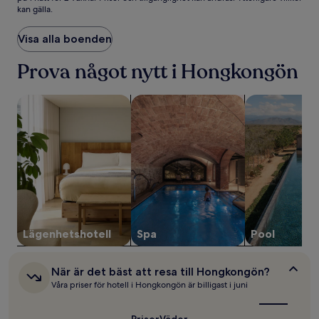
kan gälla.
per
natt
som
Visa alla boenden
vi
hittade
Prova något nytt i Hongkongön
under
de
sök efter lägenhetshotell
sök efter boenden med spa
sök efter boe
senaste
24 timmarna,
baserat
på
1 natt
för
2 vuxna.
Priser
och
tillgänglighet
kan
Lägenhetshotell
Spa
Pool
ändras.
Ytterligare
villkor
När
När är det bäst att resa till Hongkongön?
kan
är
Våra priser för hotell i Hongkongön är billigast i juni
det
gälla.
bäst
att
Priser
Väder