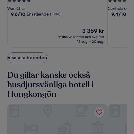
5.0-
5.0-
Hong
Hong
La,
stjärnigt
stjärnigt
Wan Chai
Centrala och v
Kong
Kong
Hong
boende
boende
9.6
9.4
9,6/10
9,4/10
Enastående
En
(1006)
Kong
av
av
10,
10,
Enastående,
Priset
Enastående
3 369 kr
(1006)
är
(1010)
inklusive skatter och avgifter
3 369 kr
19 aug. – 20 aug.
Visa alla boenden
Du gillar kanske också
husdjursvänliga hotell i
Hongkongön
Ying’nFlo, Wesley Admiralty, Hong Kong by Langham Hosp
Hong Kong O