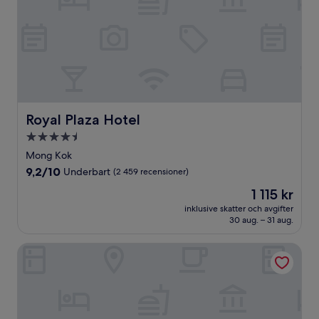
Royal Plaza Hotel
Royal Plaza Hotel
4.5-
stjärnigt
Mong Kok
boende
9.2
9,2/10
Underbart
(2 459 recensioner)
av
Priset
1 115 kr
10,
är
Underbart,
inklusive skatter och avgifter
1 115 kr
30 aug. – 31 aug.
(2 459 recensioner)
Dorsett Wanchai Hong Kong