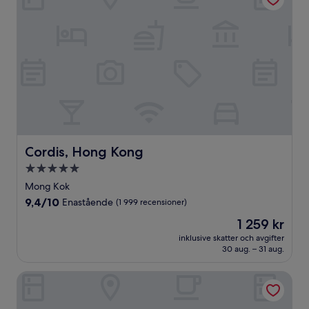
Cordis, Hong Kong
Cordis, Hong Kong
5.0-
stjärnigt
Mong Kok
boende
9.4
9,4/10
Enastående
(1 999 recensioner)
av
Priset
1 259 kr
10,
är
Enastående,
inklusive skatter och avgifter
1 259 kr
30 aug. – 31 aug.
(1 999 recensioner)
New World Millennium Hong Kong Hotel