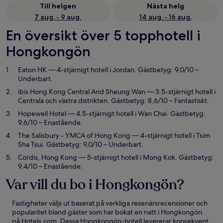
Till helgen
Nästa helg
7 aug. - 9 aug.
14 aug. - 16 aug.
En översikt över 5 topphotell i
Hongkongön
Eaton HK
— 4-stjärnigt hotell i Jordan. Gästbetyg: 9,0/10 –
Underbart.
ibis Hong Kong Central And Sheung Wan
— 3.5-stjärnigt hotell i
Centrala och västra distrikten. Gästbetyg: 8,6/10 – Fantastiskt.
Hopewell Hotel
— 4.5-stjärnigt hotell i Wan Chai. Gästbetyg:
9,6/10 – Enastående.
The Salisbury - YMCA of Hong Kong
— 4-stjärnigt hotell i Tsim
Sha Tsui. Gästbetyg: 9,0/10 – Underbart.
Cordis, Hong Kong
— 5-stjärnigt hotell i Mong Kok. Gästbetyg:
9,4/10 – Enastående.
Var vill du bo i Hongkongön?
Fastigheter väljs ut baserat på verkliga resenärsrecensioner och
popularitet bland gäster som har bokat en natt i Hongkongön
på Hotels.com. Dessa Hongkongön-hotell levererar konsekvent