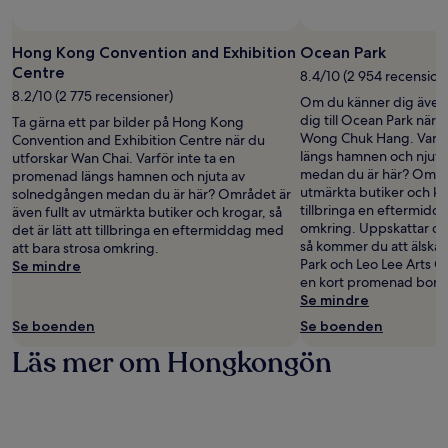
Hong Kong Convention and Exhibition
Ocean Park
Centre
8.4/10 (2 954 recension
8.2/10 (2 775 recensioner)
Om du känner dig ävent
dig till Ocean Park när 
Ta gärna ett par bilder på Hong Kong
Wong Chuk Hang. Varfö
Convention and Exhibition Centre när du
längs hamnen och njut
utforskar Wan Chai. Varför inte ta en
medan du är här? Område
promenad längs hamnen och njuta av
utmärkta butiker och krog
solnedgången medan du är här? Området är
tillbringa en eftermidd
även fullt av utmärkta butiker och krogar, så
omkring. Uppskattar du 
det är lätt att tillbringa en eftermiddag med
så kommer du att älska
att bara strosa omkring.
Park och Leo Lee Arts C
Se mindre
en kort promenad bort.
Se mindre
Se boenden
Se boenden
Läs mer om Hongkongön