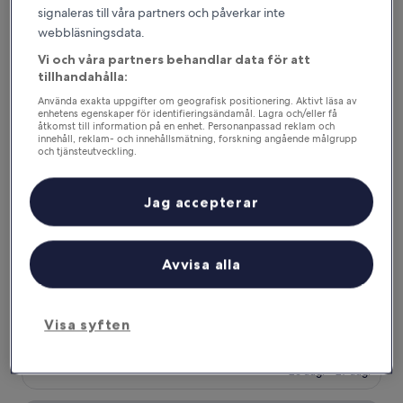
signaleras till våra partners och påverkar inte
Hopewell Hotel
webbläsningsdata.
Vi och våra partners behandlar data för att
tillhandahålla:
Använda exakta uppgifter om geografisk positionering. Aktivt läsa av
enhetens egenskaper för identifieringsändamål. Lagra och/eller få
åtkomst till information på en enhet. Personanpassad reklam och
innehåll, reklam- och innehållsmätning, forskning angående målgrupp
och tjänsteutveckling.
Lista över partner (leverantörer)
Jag accepterar
Hopewell Hotel
Hopewell Hotel
Avvisa alla
4.5-
stjärnigt
Wan Chai
boende
9.6
9,6/10
Enastående
(1 108 recensioner)
Visa syften
av
Priset
1 488 kr
10,
är
Enastående,
inklusive skatter och avgifter
1 488 kr
26 aug. – 27 aug.
(1 108 recensioner)