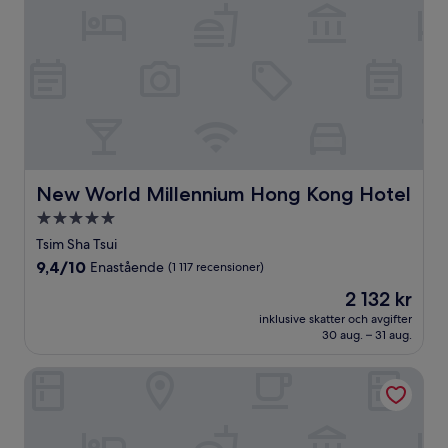
New World Millennium Hong Kong Hotel
New World Millennium Hong Kong Hotel
5.0-
stjärnigt
Tsim Sha Tsui
boende
9.4
9,4/10
Enastående
(1 117 recensioner)
av
Priset
2 132 kr
10,
är
Enastående,
inklusive skatter och avgifter
2 132 kr
30 aug. – 31 aug.
(1 117 recensioner)
Royal Plaza Hotel