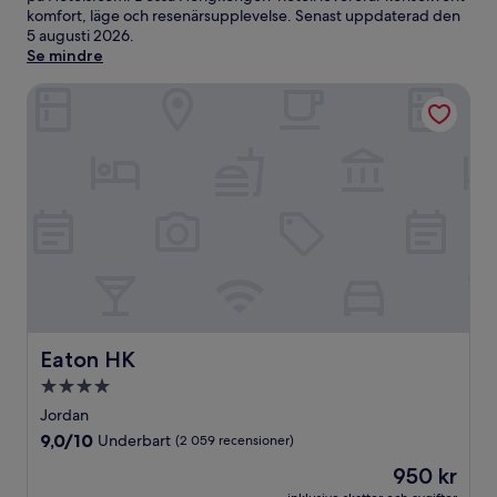
komfort, läge och resenärsupplevelse. Senast uppdaterad den
5 augusti 2026
.
Se mindre
Eaton HK
Eaton HK
Eaton HK
4.0-
stjärnigt
Jordan
boende
9.0
9,0/10
Underbart
(2 059 recensioner)
av
Priset
950 kr
10,
är