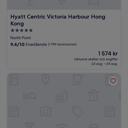
Hyatt Centric Victoria Harbour Hong Kong
Hyatt Centric Victoria Harbour Hong
Kong
5.0-
stjärnigt
North Point
boende
9.4
9,4/10
Enastående
(1 199 recensioner)
av
Priset
1 574 kr
10,
är
Enastående,
inklusive skatter och avgifter
1 574 kr
23 aug. – 24 aug.
(1 199 recensioner)
Marco Polo Hongkong Hotel