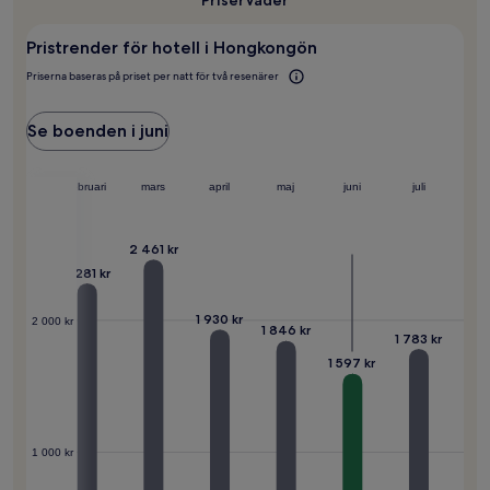
resa
till
Pristrender för hotell i Hongkongön
Hongkongön?
Priserna baseras på priset per natt för två resenärer
Se boenden i juni
januari
februari
mars
april
maj
juni
juli
2 461 kr
2 281 kr
2 197 kr
1 930 kr
2 000 kr
1 846 kr
1 783 kr
1 597 kr
1 000 kr