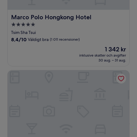
Marco Polo Hongkong Hotel
Marco Polo Hongkong Hotel
5.0-
stjärnigt
Tsim Sha Tsui
boende
8.4
8,4/10
Väldigt bra
(1 011 recensioner)
av
Priset
1 342 kr
10,
är
Väldigt
inklusive skatter och avgifter
1 342 kr
30 aug. – 31 aug.
bra,
(1 011 recensioner)
The Mira Hong Kong Hotel