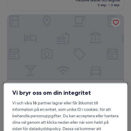
Underbart,
inklusive skatter och avgifter
950 kr
2 sep. – 3 sep.
(2 059 recensioner)
ibis Hong Kong Central And Sheung Wan
ibis Hong Kong Central And Sheung Wan
ibis Hong Kong Central And Sheung Wan
Vi bryr oss om din integritet
3.5-
stjärnigt
Centrala och västra distrikten
Vi och våra
16
partner lagrar eller får åtkomst till
boende
8.6
8,6/10
Fantastiskt
(2 399 recensioner)
information på en enhet, som unika ID i cookies, för att
av
behandla personuppgifter. Du kan acceptera eller hantera
Priset
800 kr
10,
är
dina val genom att klicka nedan eller när som helst på
Fantastiskt,
inklusive skatter och avgifter
800 kr
19 aug. – 20 aug.
sidan för dataskyddspolicy. Dessa val kommer att
(2 399 recensioner)