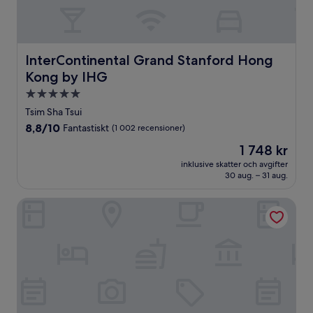
InterContinental Grand Stanford Hong Kong by IHG
InterContinental Grand Stanford Hong
Kong by IHG
5.0-
stjärnigt
Tsim Sha Tsui
boende
8.8
8,8/10
Fantastiskt
(1 002 recensioner)
av
Priset
1 748 kr
10,
är
Fantastiskt,
inklusive skatter och avgifter
1 748 kr
30 aug. – 31 aug.
(1 002 recensioner)
B P International