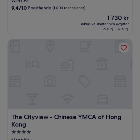
Wan Chai
boende
9.4
9,4/10
Enastående
(1 004 recensioner)
av
Priset
1 730 kr
10,
är
Enastående,
inklusive skatter och avgifter
1 730 kr
16 aug. – 17 aug.
(1 004 recensioner)
The Cityview - Chinese YMCA of Hong Kong
The Cityview - Chinese YMCA of Hong Kong
The Cityview - Chinese YMCA of Hong
Kong
4.0-
stjärnigt