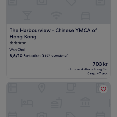
The Harbourview - Chinese YMCA of Hong Kong
The Harbourview - Chinese YMCA of
Hong Kong
4.0-
stjärnigt
Wan Chai
boende
8.6
8,6/10
Fantastiskt
(1 357 recensioner)
av
Priset
703 kr
10,
är
Fantastiskt,
inklusive skatter och avgifter
703 kr
6 sep. – 7 sep.
(1 357 recensioner)
Holiday Inn Golden Mile Hong Kong by IHG