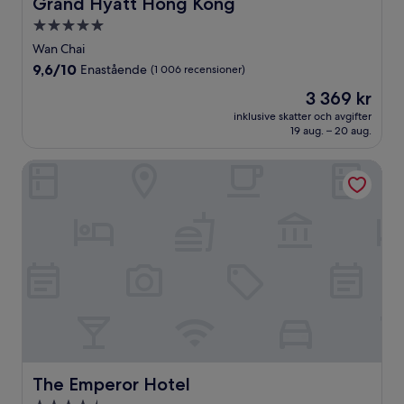
Grand Hyatt Hong Kong
Grand Hyatt Hong Kong
5.0-
stjärnigt
Wan Chai
boende
9.6
9,6/10
Enastående
(1 006 recensioner)
av
Priset
3 369 kr
10,
är
Enastående,
inklusive skatter och avgifter
3 369 kr
19 aug. – 20 aug.
(1 006 recensioner)
The Emperor Hotel
The Emperor Hotel
The Emperor Hotel