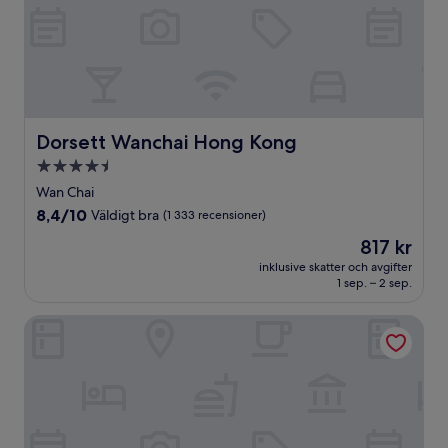
Dorsett Wanchai Hong Kong
Dorsett Wanchai Hong Kong
4.5-
stjärnigt
Wan Chai
boende
8.4
8,4/10
Väldigt bra
(1 333 recensioner)
av
Priset
817 kr
10,
är
Väldigt
inklusive skatter och avgifter
817 kr
1 sep. – 2 sep.
bra,
(1 333 recensioner)
The Harbourview - Chinese YMCA of Hong Kong