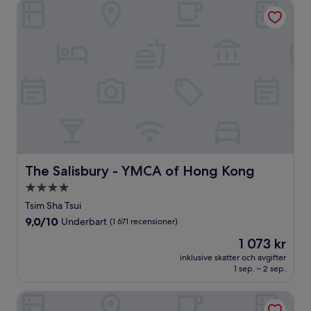
The Salisbury - YMCA of Hong Kong
The Salisbury - YMCA of Hong Kong
The Salisbury - YMCA of Hong Kong
4.0-
stjärnigt
Tsim Sha Tsui
boende
9.0
9,0/10
Underbart
(1 671 recensioner)
av
Priset
1 073 kr
10,
är
Underbart,
inklusive skatter och avgifter
1 073 kr
1 sep. – 2 sep.
(1 671 recensioner)
Cordis, Hong Kong