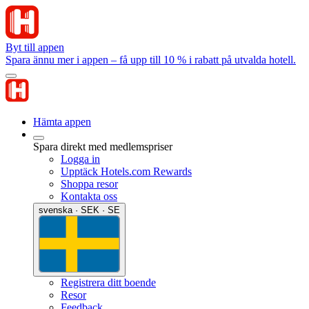
Byt till appen
Spara ännu mer i appen – få upp till 10 % i rabatt på utvalda hotell.
Hämta appen
Spara direkt med medlemspriser
Logga in
Upptäck Hotels.com Rewards
Shoppa resor
Kontakta oss
svenska · SEK · SE
Registrera ditt boende
Resor
Feedback