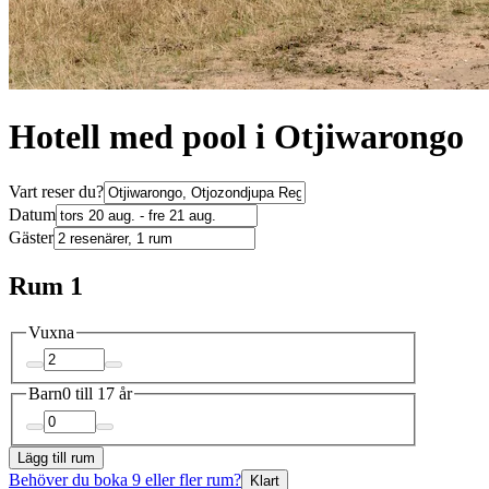
Hotell med pool i Otjiwarongo
Vart reser du?
Datum
Gäster
Rum 1
Vuxna
Barn
0 till 17 år
Lägg till rum
Behöver du boka 9 eller fler rum?
Klart