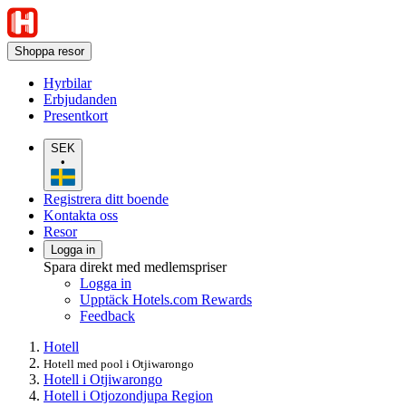
Shoppa resor
Hyrbilar
Erbjudanden
Presentkort
SEK
•
Registrera ditt boende
Kontakta oss
Resor
Logga in
Spara direkt med medlemspriser
Logga in
Upptäck Hotels.com Rewards
Feedback
Hotell
Hotell med pool i Otjiwarongo
Hotell i Otjiwarongo
Hotell i Otjozondjupa Region