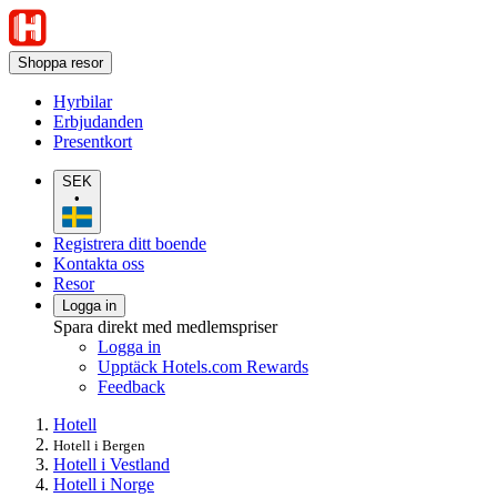
Shoppa resor
Hyrbilar
Erbjudanden
Presentkort
SEK
•
Registrera ditt boende
Kontakta oss
Resor
Logga in
Spara direkt med medlemspriser
Logga in
Upptäck Hotels.com Rewards
Feedback
Hotell
Hotell i Bergen
Hotell i Vestland
Hotell i Norge