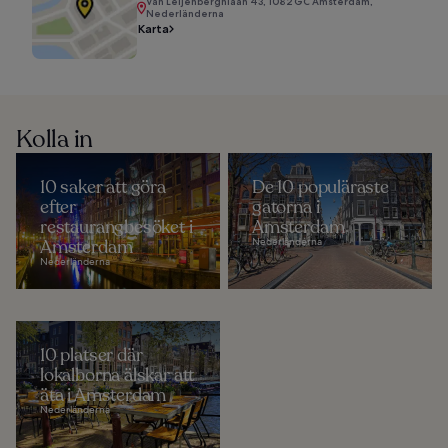
Van Leijenberghlaan 43, 1082 GC Amsterdam,
Nederländerna
Karta
Kolla in
10 saker att göra
De 10 populäraste
efter
gatorna i
restaurangbesöket i
Amsterdam
Amsterdam
Nederländerna
Nederländerna
10 platser där
lokalborna älskar att
äta i Amsterdam
Nederländerna