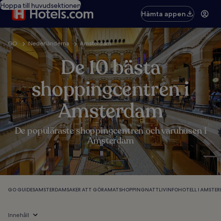
Hoppa till huvudsektionen
Hämta appen
GO
Nederländerna
Amsterdam
De 10 bästa
shoppingcentren i
Amsterdam
De populäraste shoppingcentren och varuhusen i
Amsterdam
GO GUIDES
AMSTERDAM
SAKER ATT GÖRA
MAT
SHOPPING
NATTLIV
INFO
HOTELL I AMSTE
Innehåll