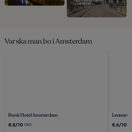
Nederländerna
Var ska man bo i Amsterdam
Bunk Hotel Amsterdam
Leonardo 
Bunk
Leonardo
Bunk Hotel Amsterdam
Leonardo
Hotel
Hotel
8.8
8.6
8,8/10
8,6/10
(767)
(1
Amsterdam
Amsterd
av
av