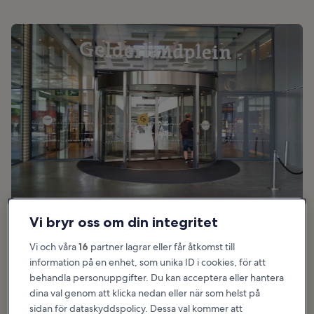
Vi bryr oss om din integritet
foto av
Ceescamel
(
CC BY-SA 4.0
) redigerad
Vi och våra
16
partner lagrar eller får åtkomst till
information på en enhet, som unika ID i cookies, för att
behandla personuppgifter. Du kan acceptera eller hantera
Bra för:
Shopping, Mat
dina val genom att klicka nedan eller när som helst på
Gelderlandplein har endast en våning, men du kan ändå hitta en
sidan för dataskyddspolicy. Dessa val kommer att