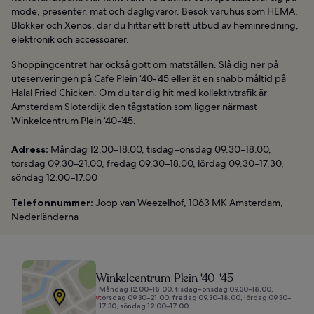
mode, presenter, mat och dagligvaror. Besök varuhus som HEMA,
Blokker och Xenos, där du hittar ett brett utbud av heminredning,
elektronik och accessoarer.
Shoppingcentret har också gott om matställen. Slå dig ner på
uteserveringen på Cafe Plein ‘40-’45 eller ät en snabb måltid på
Halal Fried Chicken. Om du tar dig hit med kollektivtrafik är
Amsterdam Sloterdijk den tågstation som ligger närmast
Winkelcentrum Plein ‘40-’45.
Adress:
Måndag 12.00–18.00, tisdag–onsdag 09.30–18.00,
torsdag 09.30–21.00, fredag 09.30–18.00, lördag 09.30–17.30,
söndag 12.00–17.00
Telefonnummer:
Joop van Weezelhof, 1063 MK Amsterdam,
Nederländerna
Winkelcentrum Plein '40-'45
Måndag 12.00–18.00, tisdag–onsdag 09.30–18.00,
torsdag 09.30–21.00, fredag 09.30–18.00, lördag 09.30–
17.30, söndag 12.00–17.00