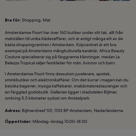
Bra för:
Shopping, Mat
Amsterdamse Poort har över 160 butiker under sitt tak, allt från
matställen till unika klädesaffärer, och är enligt många ett av de
bästa shoppingcentren i Amsterdam. Köpcentret är ett bra
exempel på Amsterdams mångkulturella karaktär. Africa Beauty
Couture specialiserar sig på färggranna klänningar, medan La
Belezza Tropical säljer festkläder för män, kvinnor och barn.
I Amsterdamse Poort finns dessutom juvelerare, apotek,
sminkbutiker och elektronikaffärer. Om det kurrar i magen kan du
besöka bagerier, mysiga kaffebarer, snabbmatsrestauranger och
en färgglad godisbutik. Gallerian ligger i stadsdelen Bijlmer,
omkring 5,5 kilometer sydost om Amstelpark.
Adress:
Bijlmerdreef 101, 1102 BP Amsterdam, Nederländerna
Öppettider:
Måndag–lördag 10.00–18.00