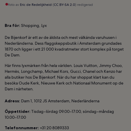
foto av
Eric de Redelijkheid
(
CC BY-SA 2.0
) redigerad
Bra för:
Shopping, Lyx
De Bijenkorf är ett av de äldsta och mest välkända varuhusen i
Nederländerna. Dess flaggskeppsbutik i Amsterdam grundades
1870 och ligger i ett 21 000 kvadratmeter stort komplex på torget
De Dam.
Här finns lyxmärken från hela världen. Louis Vuitton, Jimmy Choo,
Hermès, Longchamp, Michael Kors, Gucci, Chanel och Kenzo har
alla butiker hos De Bijenkorf. När du har shoppat klart kan du
besöka Oude Kerk, Nieuwe Kerk och Nationaal Monument op de
Dam i närheten.
Adress:
Dam 1, 1012 JS Amsterdam, Nederländerna
Öppettider:
Tisdag–lördag 09.00–17.00, söndag–måndag
10.00–17.00
Telefonnummer:
+31 20 8089333