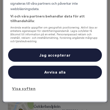
imponerande samling av butiker i detta shoppingcenter. Här finns
signaleras till våra partners och påverkar inte
över 90 företag, inklusive klädbutiker, mataffärer, leksaksbutiker,
webbläsningsdata.
delikatessbutiker, apotek och varuhus. En gratisbuss går mellan
Vi och våra partners behandlar data för att
shoppingcentret och flera platser i Buitenveldert och Zuidas.
tillhandahålla:
Gelderlandplein har dessutom nio restauranger och barer, så det
Använda exakta uppgifter om geografisk positionering. Aktivt läsa av
är inga problem att tillbringa hela dagen inomhus om det regnar
enhetens egenskaper för identifieringsändamål. Lagra och/eller få
åtkomst till information på en enhet. Personanpassad reklam och
ute. Shoppingcentret ligger i Amsterdam-Zuid i södra Amsterdam
innehåll, reklam- och innehållsmätning, forskning angående målgrupp
och omges av naturområdena Het Amsterdamse Bos, Gijsbrecht
och tjänsteutveckling.
van Aemstelpark och Amstelpark.
Lista över partner (leverantörer)
Jag accepterar
Adress:
Van Leijenberghlaan 43, 1082 GC Amsterdam,
Nederländerna
Öppettider:
Måndag 12.00–18.00, tisdag–lördag 09.30–18.00,
Avvisa alla
söndag 12.00–17.00
Se boenden i närheten
Visa syften
Gelderlandplein