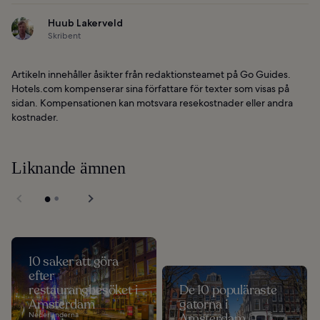
Huub Lakerveld
Skribent
Artikeln innehåller åsikter från redaktionsteamet på Go Guides.
Hotels.com kompenserar sina författare för texter som visas på
sidan. Kompensationen kan motsvara resekostnader eller andra
kostnader.
Liknande ämnen
10 saker att göra
efter
restaurangbesöket i
De 10 populäraste
Amsterdam
gatorna i
Nederländerna
Amsterdam