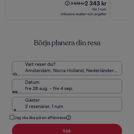
Rembran
Priset
2 343 kr
10,
10,
Priset
3 674 kr
är
(767)
(1010)
var
för 1 rum
2 343 kr
3 674 kr,
inklusive skatter och avgifter
se
mer
information
om
Börja planera din resa
standardpris.
Vart reser du?
Amsterdam, Norra Holland, Nederländerna
Datum
fre 28 aug. - fre 4 sep.
Gäster
2 resenärer, 1 rum
Jag ska åka på en affärsresa
Sök