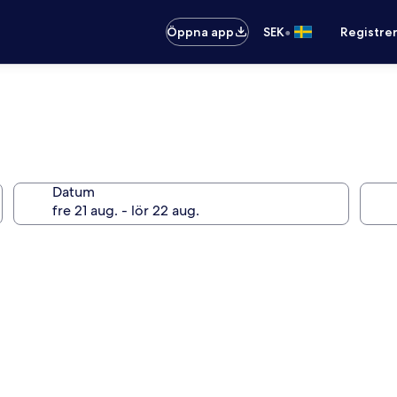
•
Öppna app
SEK
Registre
Datum