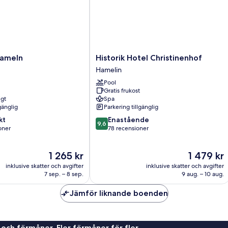
Historik
Hameln
Historik Hotel Christinenhof
Hotel
Hamelin
Christinenhof
Pool
Hamelin
Gratis frukost
igt
Spa
gänglig
Parkering tillgänglig
9.6
kt
Enastående
9,6
av
oner
78 recensioner
10,
Enastående,
Priset
Priset
1 265 kr
1 479 kr
er
78 recensioner
är
är
inklusive skatter och avgifter
inklusive skatter och avgifter
1 265 kr
1 479 kr
7 sep. – 8 sep.
9 aug. – 10 aug.
Jämför liknande boenden
 och förmåner. Fler förmåner för fler