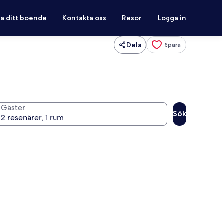
ra ditt boende
Kontakta oss
Resor
Logga in
Dela
Spara
Gäster
Sök