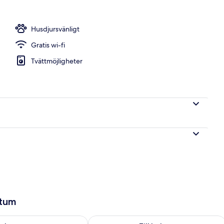
tbuffé varje dag
Husdjursvänligt
Gratis wi-fi
Tvättmöjligheter
atum
llgängligheten för imorgon aug. 8 - aug. 9
Kontrollera tillgängligheten för den h