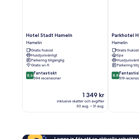
Hotel
Parkhotel
Hotel Stadt Hameln
Parkhotel 
Stadt
Hameln
Hamelin
Hamelin
Hameln
Hamelin
Gratis frukost
Gratis frukost
Hamelin
Husdjursvänligt
Spa
Parkering tillgänglig
Husdjursvänl
Gratis wi-fi
Parkering till
8.6
8.8
Fantastiskt
Fantastis
8,6
8,8
av
av
594 recensioner
519 recensi
10,
10,
Fantastiskt,
Fantastiskt,
Priset
1 349 kr
594 recensioner
519 recension
är
inklusive skatter och avgifter
1 349 kr
30 aug. – 31 aug.
Logga in för att se aktuella rabatter