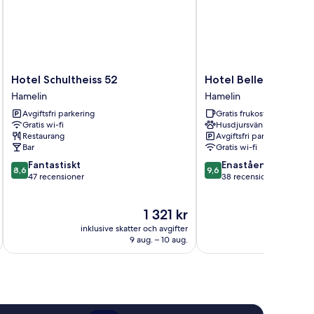
Hotel
Hotel
Hotel Schultheiss 52
Hotel Bellevue
Schultheiss
Bellevue
Hamelin
Hamelin
52
Hamelin
Avgiftsfri parkering
Gratis frukost
Hamelin
Gratis wi-fi
Husdjursvänligt
Restaurang
Avgiftsfri parkering
Bar
Gratis wi-fi
8.6
9.6
Fantastiskt
Enastående
8,6
9,6
av
av
47 recensioner
38 recensioner
10,
10,
Fantastiskt,
Enastående,
Priset
1 321 kr
47 recensioner
38 recensioner
är
inklusive skatter och avgifter
inklusive s
1 321 kr
9 aug. – 10 aug.