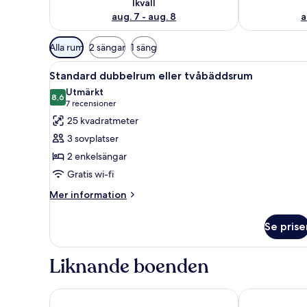
Ikväll
aug. 7 - aug. 8
a
Tillgängliga
Alla rum
2 sängar
1 säng
filter
Öppna
Standard dubbelrum eller tvåb
för
7
Standard dubbelrum eller tvåbäddsrum
alla
rum
Utmärkt
foton
8,6
8,6 av 10
(7 recensioner)
7 recensioner
för
25 kvadratmeter
Standard
3 sovplatser
dubbelrum
2 enkelsängar
eller
Gratis wi-fi
tvåbäddsrum
Mer
Mer information
information
om
Se prise
Standard
dubbelrum
eller
Liknande boenden
tvåbäddsrum
Hotel Stadt Hameln
Parkhotel Ha