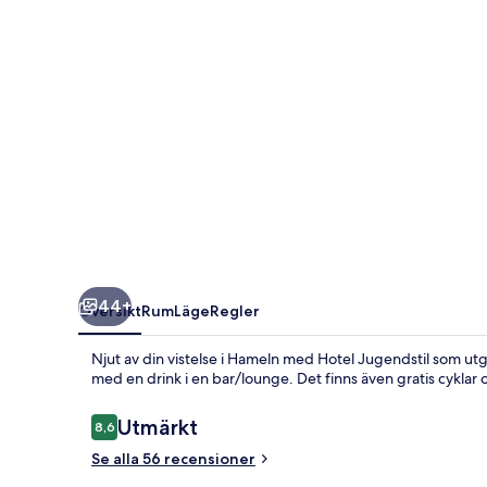
44+
Översikt
Rum
Läge
Regler
Njut av din vistelse i Hameln med Hotel Jugendstil som u
med en drink i en bar/lounge. Det finns även gratis cyklar 
Recensioner
Utmärkt
8,6
8,6 av 10,
Se alla 56 recensioner