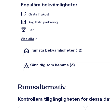
Populära bekvämligheter
Gratis frukos
Gratis frukost
Avgiftsfri parkering
Bar
Visa alla
Främsta bekvämligheter
(12)
Känn dig som hemma
(6)
Rumsalternativ
Kontrollera tillgängligheten för dessa d
Kontrollera tillgängligheten för ikväll aug. 7 - aug. 8
Kontrollera ti