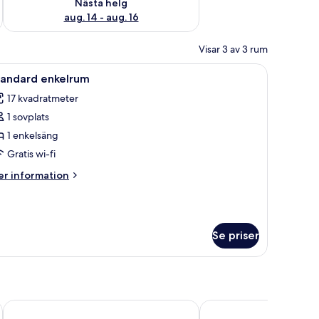
Nästa helg
aug. 14 - aug. 16
Visar 3 av 3 rum
arnsängar
ord, en stol, ett fönster med persienner och en stor blomstermålning på vägg
ppna
Ett hotellrum med en säng, ett nattduksbord, 
2
tandard enkelrum
la
17 kvadratmeter
oton
1 sovplats
ör
tandard
1 enkelsäng
nkelrum
Gratis wi-fi
er
r information
formation
m
andard
kelrum
Se priser
Hotel Schultheiss 52
Hotel Bellevue