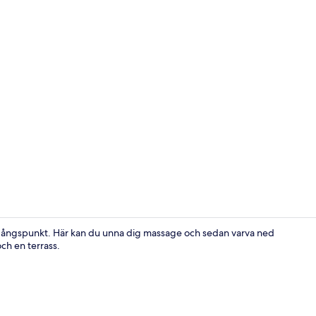
Terrass/Pati
tgångspunkt. Här kan du unna dig massage och sedan varva ned
och en terrass.
Interiör