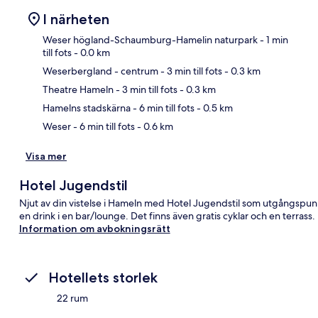
I närheten
Weser högland-Schaumburg-Hamelin naturpark
- 1 min
till fots
- 0.0 km
Weserbergland - centrum
- 3 min till fots
- 0.3 km
Kar
Theatre Hameln
- 3 min till fots
- 0.3 km
Hamelns stadskärna
- 6 min till fots
- 0.5 km
Weser
- 6 min till fots
- 0.6 km
Visa mer
Hotel Jugendstil
Njut av din vistelse i Hameln med Hotel Jugendstil som utgångspu
en drink i en bar/lounge. Det finns även gratis cyklar och en terrass.
Information om avbokningsrätt
Hotellets storlek
22 rum