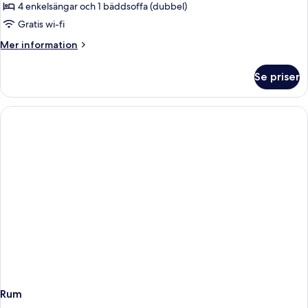
2
4 enkelsängar och 1 bäddsoffa (dubbel)
sovrum
Gratis wi-fi
-
Mer
Mer information
havsutsikt
information
om
Se priser
Lägenhet
-
2
sovrum
-
havsutsikt
Rum