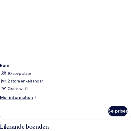
Rum
10 sovplatser
2 stora enkelsängar
Gratis wi-fi
Mer
Mer information
information
om
Se priser
Rum
Liknande boenden