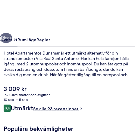
Dunamar
regående
Nästa
28+
Översikt
Rum
Läge
Regler
Hotel Apartamentos Dunamar är ett utmärkt alternativ för din
strandsemester i Vila Real Santo Antonio. Här kan hela familjen hålla
igång, med 2 utomhuspooler och inomhuspool. Du kan äta gott på
deras restaurang och dessutom finns en bar/lounge, där du kan
svalka dig med en drink. Här får gäster tillgång till en barnpool och
en snackbar/deli, och på rummen finns både kylskåp och
mikrovågsugnar.
Det
3 009 kr
nuvarande
inklusive skatter och avgifter
priset
10 sep. – 11 sep.
Utsikt från rummet
är
Recensioner
Utmärkt
8,6
Se alla 93 recensioner
3 009 kr
8,6 av 10,
Populära bekvämligheter