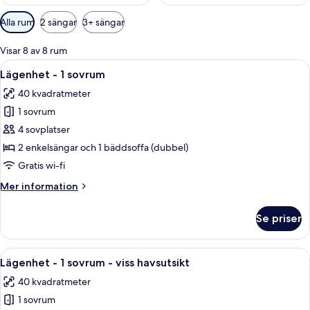
Tillgängliga
Alla rum
2 sängar
3+ sängar
filter
för
Visar 8 av 8 rum
rum
Öppna
Ett hotellrum med en stor säng, två sä
5
Lägenhet - 1 sovrum
alla
40 kvadratmeter
foton
1 sovrum
för
Lägenhet
4 sovplatser
-
2 enkelsängar och 1 bäddsoffa (dubbel)
1
Gratis wi-fi
sovrum
Mer
Mer information
information
om
Se priser
Lägenhet
-
1
Öppna
Ett hotellrum med en stor säng, två sä
5
sovrum
Lägenhet - 1 sovrum - viss havsutsikt
alla
40 kvadratmeter
foton
1 sovrum
för