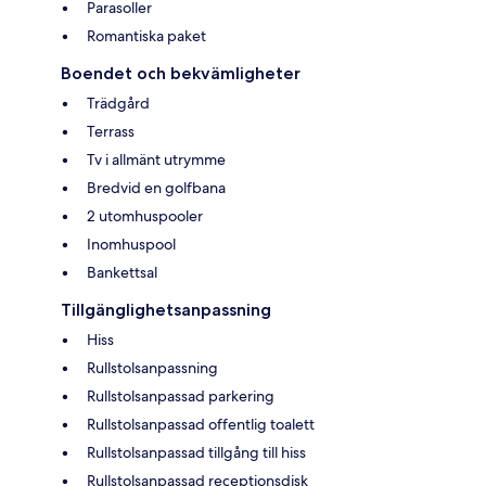
Parasoller
Romantiska paket
Boendet och bekvämligheter
Trädgård
Terrass
Tv i allmänt utrymme
Bredvid en golfbana
2 utomhuspooler
Inomhuspool
Bankettsal
Tillgänglighetsanpassning
Hiss
Rullstolsanpassning
Rullstolsanpassad parkering
Rullstolsanpassad offentlig toalett
Rullstolsanpassad tillgång till hiss
Rullstolsanpassad receptionsdisk