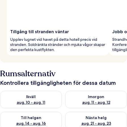
Tillgång till stranden väntar
Jobb o
Upplev lugnet vid havet på detta hotell precis vid
Strandho
stranden. Soldränkta stränder och mjuka vågor skapar
Konfere
den perfekta kustflykten.
tillgäng
Rumsalternativ
Kontrollera tillgängligheten för dessa datum
Kontrollera tillgängligheten för ikväll aug. 10 - aug. 11
Kontrollera tillgängligheten fö
Ikväll
Imorgon
aug. 10 - aug. 11
aug. 11 - aug. 12
Kontrollera tillgängligheten för den här helgen aug. 14 - aug. 
Kontrollera tillgängligheten fö
Till helgen
Nästa helg
aug. 14 - aug. 16
aug. 21 - aug. 23