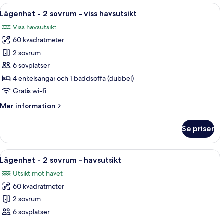
1
Öppna
Ett hotellrum med en stor säng, två s
5
sovrum
Lägenhet - 2 sovrum - viss havsutsikt
alla
-
Viss havsutsikt
havsutsikt
foton
60 kvadratmeter
för
Lägenhet
2 sovrum
-
6 sovplatser
2
4 enkelsängar och 1 bäddsoffa (dubbel)
sovrum
Gratis wi-fi
-
Mer
Mer information
viss
information
havsutsikt
om
Se priser
Lägenhet
-
2
Öppna
Ett modernt hotellrum med en balkong
6
sovrum
Lägenhet - 2 sovrum - havsutsikt
alla
-
Utsikt mot havet
viss
foton
havsutsikt
60 kvadratmeter
för
Lägenhet
2 sovrum
-
6 sovplatser