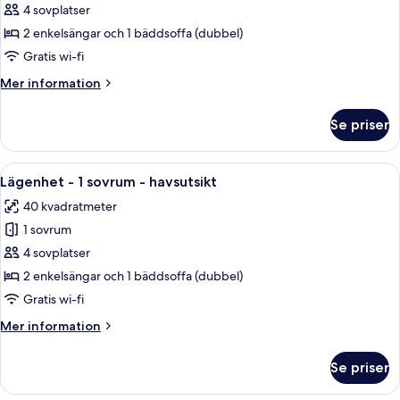
Lägenhet
4 sovplatser
-
2 enkelsängar och 1 bäddsoffa (dubbel)
1
Gratis wi-fi
sovrum
Mer
Mer information
-
information
viss
om
Se priser
Lägenhet
havsutsikt
-
1
Öppna
Ett hotellrum med en stor säng, två sä
6
sovrum
Lägenhet - 1 sovrum - havsutsikt
alla
-
40 kvadratmeter
viss
foton
havsutsikt
1 sovrum
för
Lägenhet
4 sovplatser
-
2 enkelsängar och 1 bäddsoffa (dubbel)
1
Gratis wi-fi
sovrum
Mer
Mer information
-
information
havsutsikt
om
Se priser
Lägenhet
-