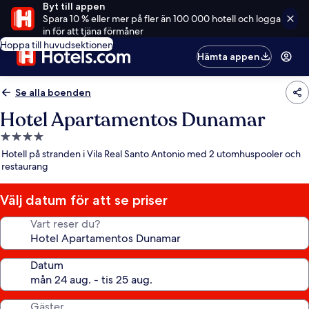
Byt till appen
Spara 10 % eller mer på fler än 100 000 hotell och logga
in för att tjäna förmåner
Hoppa till huvudsektionen
Hämta appen
Se alla boenden
Hotel Apartamentos Dunamar
4.0-
stjärnigt
Hotell på stranden i Vila Real Santo Antonio med 2 utomhuspooler och
boende
restaurang
Välj datum för att se priser
Vart reser du?
Datum
Gäster