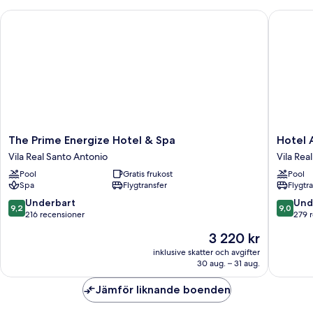
The Prime Energize Hotel & Spa
Hotel A
The
Hotel
The Prime Energize Hotel & Spa
Hotel 
Prime
Apolo
Vila Real Santo Antonio
Vila Rea
Energize
Vila
Pool
Gratis frukost
Pool
Hotel
Real
Spa
Flygtransfer
Flygtr
&
Santo
Spa
Antonio
9.2
9.0
Underbart
Und
9,2
9,0
Vila
av
av
216 recensioner
279 
Real
10,
10,
Priset
3 220 kr
Santo
Underbart,
Underba
är
Antonio
216 recensioner
279 rec
inklusive skatter och avgifter
3 220 kr
30 aug. – 31 aug.
Jämför liknande boenden