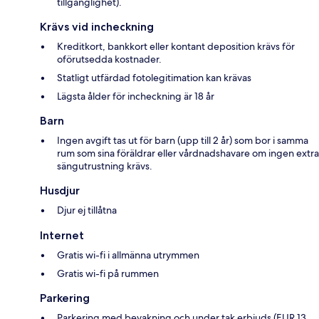
tillgänglighet).
Krävs vid incheckning
Kreditkort, bankkort eller kontant deposition krävs för
oförutsedda kostnader.
Statligt utfärdad fotolegitimation kan krävas
Lägsta ålder för incheckning är 18 år
Barn
Ingen avgift tas ut för barn (upp till 2 år) som bor i samma
rum som sina föräldrar eller vårdnadshavare om ingen extra
sängutrustning krävs.
Husdjur
Djur ej tillåtna
Internet
Gratis wi-fi i allmänna utrymmen
Gratis wi-fi på rummen
Parkering
Parkering med bevakning och under tak erbjuds (EUR 13