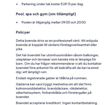
Parkering under tak kostar EUR 13 per dag.
Pool, spa och gym (om tillämpligt)
Poolen är tillgänglig mellan 09.00 och 20.00.
Policyer
Detta boende drivs av en professionell värd. Att erbjuda
boende är kopplat till värdens företagsverksamhet eller
yrke.
Det här boendet har utomhusområden såsom balkonger,
uteplatser och terrasser som kanske inte är lämpliga för
barn. Om du har frågor rekommenderar vi att du kontaktar
boendet före ankomst för att bekräfta att de kan ta emot
dig i ett lämpligt rum.
Endast registrerade gäster är tillåtna på rummen.
Gästerna kan vara tryggt medvetna om att det finns
kolmonoxiddetektor, brandsläckare, rökdetektor,
säkerhetssystem, förbandslåda och fönstergaller på
boendet.
Boendet accepterar kreditkort. Ingen kontantbetalning.