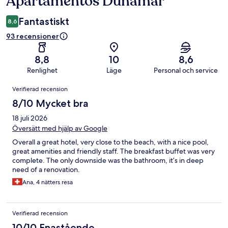
Apartamentos Dunamar
Fantastiskt
8,6
93 recensioner
8,8
10
8,6
Renlighet
Läge
Personal och service
Recensioner
Verifierad recension
8/10 Mycket bra
18 juli 2026
Översätt med hjälp av Google
Overall a great hotel, very close to the beach, with a nice pool,
great amenities and friendly staff. The breakfast buffet was very
complete. The only downside was the bathroom, it’s in deep
need of a renovation.
Ana, 4 nätters resa
Verifierad recension
10/10 Enastående