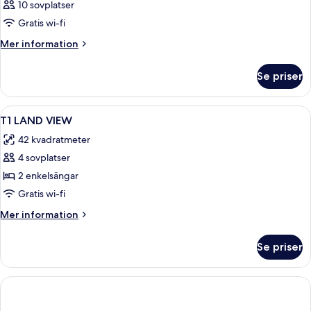
10 sovplatser
Gratis wi-fi
Mer
Mer information
information
om
Se priser
Rum
Öppna
1 sovrum, värdeförvaringsskåp på rum
4
T1 LAND VIEW
alla
42 kvadratmeter
foton
4 sovplatser
för
T1
2 enkelsängar
LAND
Gratis wi-fi
VIEW
Mer
Mer information
information
om
Se priser
T1
LAND
VIEW