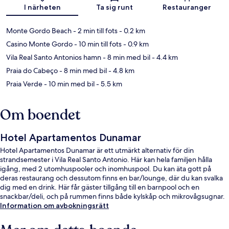
Karta
I närheten
Ta sig runt
Restauranger
Monte Gordo Beach
- 2 min till fots
- 0.2 km
Casino Monte Gordo
- 10 min till fots
- 0.9 km
Vila Real Santo Antonios hamn
- 8 min med bil
- 4.4 km
Praia do Cabeço
- 8 min med bil
- 4.8 km
Praia Verde
- 10 min med bil
- 5.5 km
Om boendet
Hotel Apartamentos Dunamar
Hotel Apartamentos Dunamar är ett utmärkt alternativ för din
strandsemester i Vila Real Santo Antonio. Här kan hela familjen hålla
igång, med 2 utomhuspooler och inomhuspool. Du kan äta gott på
deras restaurang och dessutom finns en bar/lounge, där du kan svalka
dig med en drink. Här får gäster tillgång till en barnpool och en
snackbar/deli, och på rummen finns både kylskåp och mikrovågsugnar.
Information om avbokningsrätt