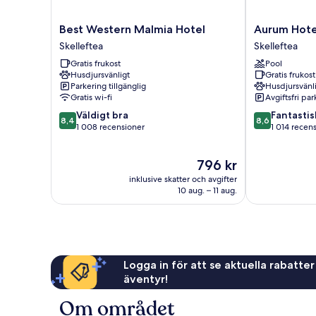
Best
Aurum
Best Western Malmia Hotel
Aurum Hote
Western
Hotel
Skelleftea
Skelleftea
Malmia
Skelleftea
Gratis frukost
Pool
Hotel
Husdjursvänligt
Gratis frukost
Skelleftea
Parkering tillgänglig
Husdjursvänl
Gratis wi-fi
Avgiftsfri pa
8.4
8.6
Väldigt bra
Fantastis
8,4
8,6
av
av
1 008 recensioner
1 014 recen
10,
10,
Väldigt
Fantastiskt,
Priset
796 kr
bra,
1 014 recensio
är
1 008 recensioner
inklusive skatter och avgifter
796 kr
10 aug. – 11 aug.
Logga in för att se aktuella rabatter
äventyr!
Om området