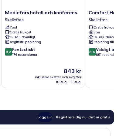
Medlefors
Comfort
Medlefors hotell och konferens
Comfort Hotel Skell
hotell
Hotel
Skelleftea
Skelleftea
och
Skelleftea
Pool
Gratis frukost
konferens
Skelleftea
Gratis frukost
Spa
Skelleftea
Husdjursvänligt
Husdjursvänligt
Avgiftsfri parkering
Parkering tillgänglig
8.6
8.4
Fantastiskt
Väldigt bra
8,6
8,4
av
av
174 recensioner
851 recensioner
10,
10,
Fantastiskt,
Väldigt
Priset
843 kr
174 recensioner
bra,
är
851 recensioner
inklusive skatter och avgifter
inklusive s
843 kr
10 aug. – 11 aug.
Logga in
Registrera dig nu, det är gratis