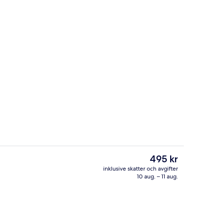
Flotte
Det
495 kr
nuvarande
inklusive skatter och avgifter
priset
10 aug. – 11 aug.
ikt från rummet
Spelrum
är
495 kr