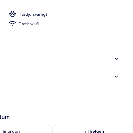
kt mot vattnet
Husdjursvänligt
Gratis wi-fi
atum
llgängligheten för imorgon aug. 7 - aug. 8
Kontrollera tillgängligheten för den h
Imorgon
Till helgen