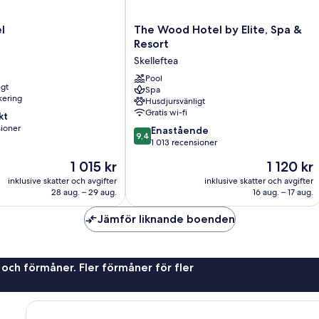
The
l
The Wood Hotel by Elite, Spa &
Wood
Resort
Hotel
Skelleftea
by
Elite,
Pool
igt
Spa
Spa
rkering
Husdjursvänligt
&
Gratis wi-fi
kt
Resort
sioner
9.4
Skelleftea
Enastående
9,4
av
1 013 recensioner
10,
Priset
Priset
1 015 kr
1 120 kr
ner
Enastående,
är
är
1 013 recensioner
inklusive skatter och avgifter
inklusive skatter och avgifter
1 015 kr
1 120 kr
28 aug. – 29 aug.
16 aug. – 17 aug.
Jämför liknande boenden
 och förmåner. Fler förmåner för fler