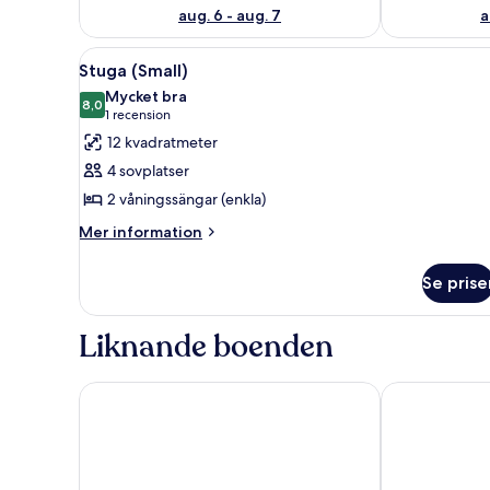
aug. 6 - aug. 7
a
Öppna
En liten stuga med en blå dörr,
6
Stuga (Small)
alla
Mycket bra
foton
8,0
8,0 av 10
(1 recension)
1 recension
för
12 kvadratmeter
Stuga
4 sovplatser
(Small)
2 våningssängar (enkla)
Mer
Mer information
information
om
Se prise
Stuga
(Small)
Liknande boenden
Best Western Malmia Hotel
Aurum Hotel