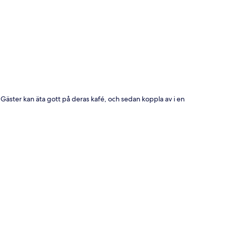
ta
äster kan äta gott på deras kafé, och sedan koppla av i en