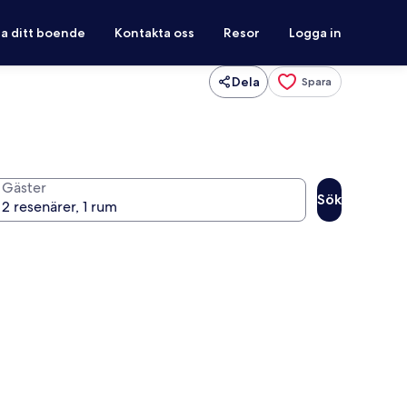
ra ditt boende
Kontakta oss
Resor
Logga in
Dela
Spara
Gäster
Sök