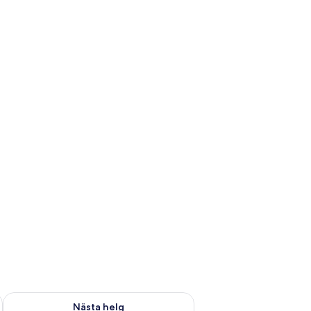
är helgen aug. 7 - aug. 9
Kontrollera tillgängligheten för nästa helg aug. 14 - aug. 16
Nästa helg