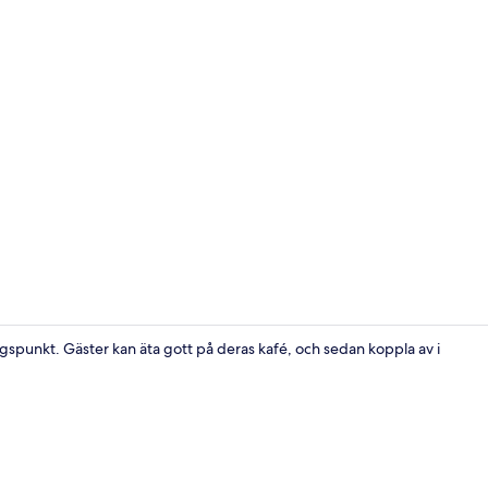
Flotte
spunkt. Gäster kan äta gott på deras kafé, och sedan koppla av i
Flotte | Uts