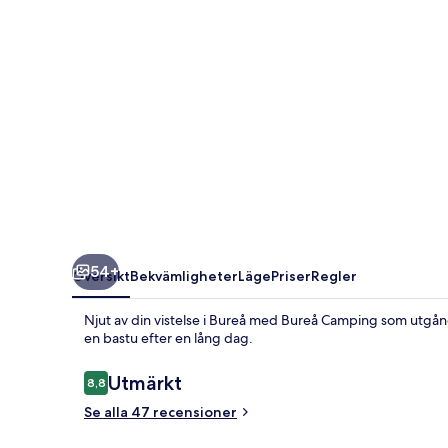
54+
Översikt
Bekvämligheter
Läge
Priser
Regler
Njut av din vistelse i Bureå med Bureå Camping som utgång
en bastu efter en lång dag.
Recensioner
Utmärkt
8,8
8,8 av 10,
Se alla 47 recensioner