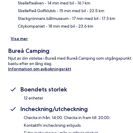
Skellefteälven
- 14 min med bil
- 16.1 km
Kar
Skellefteå Golfklubb
- 15 min med bil
- 23.5 km
Stackgrönnans båtmuseum
- 17 min med bil
- 17.3 km
Citykompaniet
- 18 min med bil
- 23.6 km
Visa mer
Bureå Camping
Njut av din vistelse i Bureå med Bureå Camping som utgångspunkt. G
bastu efter en lång dag.
Information om avbokningsrätt
Boendets storlek
12 enheter
Incheckning/utcheckning
Checka in från: 14.00. Checka in fram till: 20.00.
Kontaktfri incheckning erbjuds
Tidig incheckning i mån av tillgänglighet