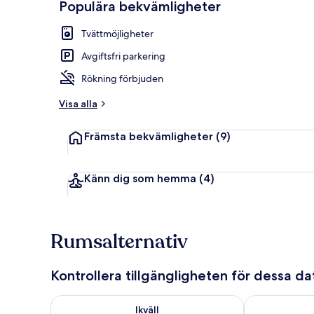
Populära bekvämligheter
Flotte | Utsi
Tvättmöjligheter
Avgiftsfri parkering
Rökning förbjuden
Visa alla
Främsta bekvämligheter
(9)
Känn dig som hemma
(4)
Rumsalternativ
Kontrollera tillgängligheten för dessa d
Kontrollera tillgängligheten för ikväll aug. 6 - aug. 7
Kontrollera ti
Ikväll