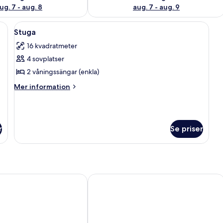
ug. 7 - aug. 8
aug. 7 - aug. 9
 en veranda med två stolar och ett litet fönster.
Öppna
Ett litet, praktiskt pentry med mikro
4
Stuga
alla
16 kvadratmeter
foton
4 sovplatser
för
Stuga
2 våningssängar (enkla)
Mer
Mer information
information
om
Stuga
r
Se priser
The Wood Hotel by Elite, Spa & Resor