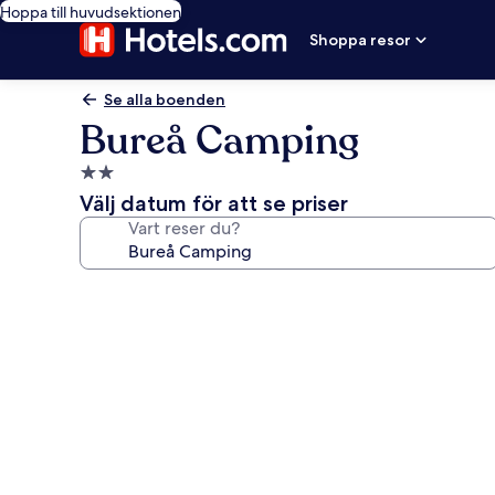
Hoppa till huvudsektionen
Shoppa resor
Se alla boenden
Bureå Camping
2.0-
stjärnigt
Välj datum för att se priser
boende
Vart reser du?
Fotogalleri
för
Bureå
Camping