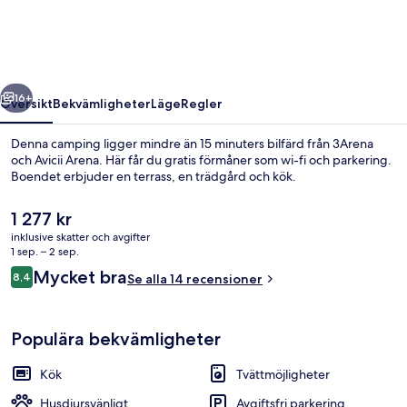
Stockholm
regående
Nästa
16+
Översikt
Bekvämligheter
Läge
Regler
Denna camping ligger mindre än 15 minuters bilfärd från 3Arena
och Avicii Arena. Här får du gratis förmåner som wi-fi och parkering.
Boendet erbjuder en terrass, en trädgård och kök.
Det
1 277 kr
nuvarande
inklusive skatter och avgifter
priset
1 sep. – 2 sep.
är
Recensioner
Mycket bra
8,4
Se alla 14 recensioner
1 277 kr
8,4 av 10,
Boendeområde
Populära bekvämligheter
Kök
Tvättmöjligheter
Husdjursvänligt
Avgiftsfri parkering