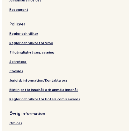
Annonsera hos oss
d
d
Reseagent
B
a
t
Policyer
h
r
Regler och villkor
o
o
Regler och villkor för Vrbo
m
Tillgänglighetsanpassning
Sekretess
Cookies
Juridisk information/Kontakta oss
Riktlinjer för innehåll och anmäla innehåll
Regler och villkor för Hotels.com Rewards
Övrig information
Om oss