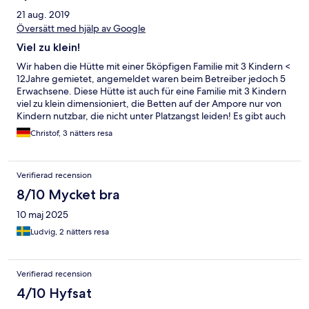
21 aug. 2019
Översätt med hjälp av Google
Viel zu klein!
Wir haben die Hütte mit einer 5köpfigen Familie mit 3 Kindern <
12Jahre gemietet, angemeldet waren beim Betreiber jedoch 5
Erwachsene. Diese Hütte ist auch für eine Familie mit 3 Kindern
viel zu klein dimensioniert, die Betten auf der Ampore nur von
Kindern nutzbar, die nicht unter Platzangst leiden! Es gibt auch
keine Möglichkeit. mit 5 Personen gemeinsam zu Essen, weder
Christof, 3 nätters resa
drinnen noch draußen.
Verifierad recension
8/10 Mycket bra
10 maj 2025
Ludvig, 2 nätters resa
Verifierad recension
4/10 Hyfsat