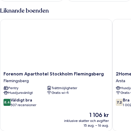
Liknande boenden
Forenom Aparthotel Stockholm Flemingsberg
2Home S
Forenom
2Home
Forenom Aparthotel Stockholm Flemingsberg
2Home
Aparthotel
Stockho
Flemingsberg
Arsta
Stockholm
South
Pentry
Tvättmöjligheter
Husdju
Flemingsberg
Arsta
Husdjursvänligt
Gratis wi-fi
Gratis 
Flemingsberg
8.4
7.2
Väldigt bra
Bra
8,4
7,2
av
av
507 recensioner
1 00
10,
10,
Priset
1 106 kr
Väldigt
Bra,
är
bra,
1 002 re
inklusive skatter och avgifter
1 106 kr
15 aug. – 16 aug.
507 recensioner