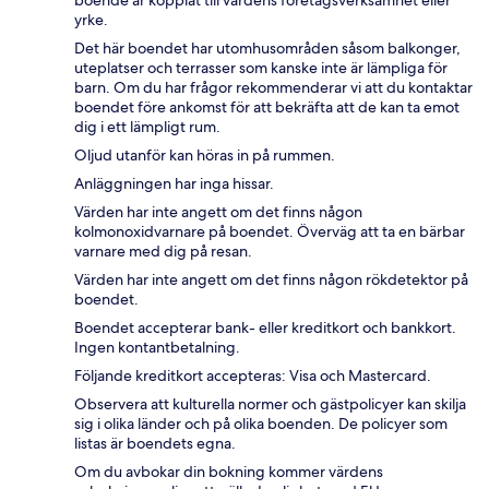
boende är kopplat till värdens företagsverksamhet eller
yrke.
Det här boendet har utomhusområden såsom balkonger,
uteplatser och terrasser som kanske inte är lämpliga för
barn. Om du har frågor rekommenderar vi att du kontaktar
boendet före ankomst för att bekräfta att de kan ta emot
dig i ett lämpligt rum.
Oljud utanför kan höras in på rummen.
Anläggningen har inga hissar.
Värden har inte angett om det finns någon
kolmonoxidvarnare på boendet. Överväg att ta en bärbar
varnare med dig på resan.
Värden har inte angett om det finns någon rökdetektor på
boendet.
Boendet accepterar bank- eller kreditkort och bankkort.
Ingen kontantbetalning.
Följande kreditkort accepteras: Visa och Mastercard.
Observera att kulturella normer och gästpolicyer kan skilja
sig i olika länder och på olika boenden. De policyer som
listas är boendets egna.
Om du avbokar din bokning kommer värdens