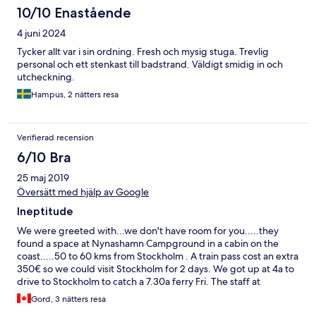
10/10 Enastående
4 juni 2024
Tycker allt var i sin ordning. Fresh och mysig stuga. Trevlig
personal och ett stenkast till badstrand. Väldigt smidig in och
utcheckning.
Hampus, 2 nätters resa
Verifierad recension
6/10 Bra
25 maj 2019
Översätt med hjälp av Google
Ineptitude
We were greeted with...we don't have room for you.....they
found a space at Nynashamn Campground in a cabin on the
coast.....50 to 60 kms from Stockholm . A train pass cost an extra
350€ so we could visit Stockholm for 2 days. We got up at 4a to
drive to Stockholm to catch a 7.30a ferry Fri. The staff at
Nynashamn Campground did all they could to make our stay
Gord, 3 nätters resa
better.