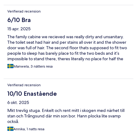
Verifierad recension
6/10 Bra
15 apr. 2025
The family cabine we recieved was really dirty and unsanitary.
The toilet seat had hair and per stains all over it and the shower
door was full of hair. The second floor thats supposed to fit two
people to sleep has barely place to fit the two beds and it’s
impossible to stand there, theres literally no place for half the
body to fit in the so called room. The warm water in the shower
Manwela, 3 nätters resa
lasts for a 10 minutes shower, after that it’s freezing cold water.
Whoever wanna shower has to wait one hour for the water to
reheat. I wouldn't recommend this cabine for a family but for
Verifierad recension
two people only.
10/10 Enastående
6 okt. 2025
Mkt trevlig stuga. Enkelt och rent mitt i skogen med närhet till
stan och Trångsund där min son bor. Hann plocka lite svamp
också.
Annika, 1 natts resa