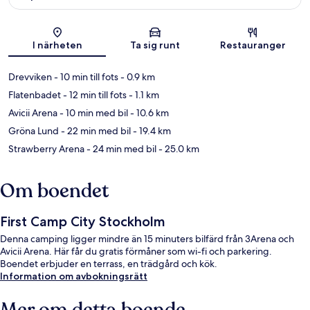
Karta
I närheten
Ta sig runt
Restauranger
Drevviken
- 10 min till fots
- 0.9 km
Flatenbadet
- 12 min till fots
- 1.1 km
Avicii Arena
- 10 min med bil
- 10.6 km
Gröna Lund
- 22 min med bil
- 19.4 km
Strawberry Arena
- 24 min med bil
- 25.0 km
Om boendet
First Camp City Stockholm
Denna camping ligger mindre än 15 minuters bilfärd från 3Arena och
Avicii Arena. Här får du gratis förmåner som wi-fi och parkering.
Boendet erbjuder en terrass, en trädgård och kök.
Information om avbokningsrätt