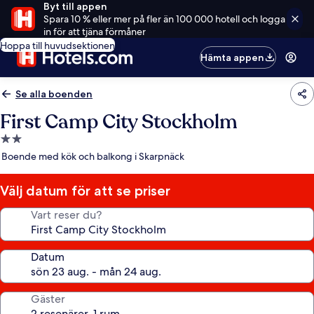
Byt till appen
Spara 10 % eller mer på fler än 100 000 hotell och logga
in för att tjäna förmåner
Hoppa till huvudsektionen
Hämta appen
Se alla boenden
First Camp City Stockholm
2.0-
stjärnigt
Boende med kök och balkong i Skarpnäck
boende
Välj datum för att se priser
Vart reser du?
Datum
Gäster