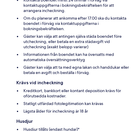
Kontakta boendet minst 24 timmar i förväg via
kontaktuppgifterna i bokningsbekräftelsen för att
arrangera incheckning.
Om du planerar att ankomma efter 17.00 ska du kontakta
boendet i förväg via kontaktuppgifterna i
bokningsbekräftelsen.
Gäster kan välja att antingen själva städa boendet före
utcheckning, eller betala en extra städavgift vid
utcheckning (exakt belopp varierar)
Informationen från boendet kan ha översatts med
automatiska översättningsverktyg
Gäster kan välja att ta med egna lakan och handdukar eller
betala en avgift och beställa i förväg.
Krävs vid incheckning
Kreditkort, bankkort eller kontant deposition krävs för
oförutsedda kostnader.
Statligt utfärdad fotolegitimation kan krävas
Lägsta ålder för incheckning är 18 år
Husdjur
Husdjur tillåts (endast hundar)*