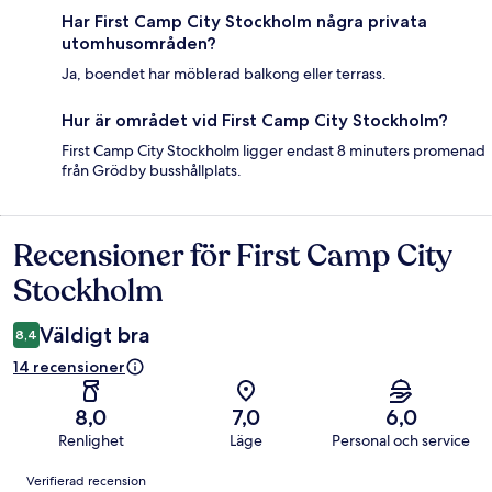
Har First Camp City Stockholm några privata
utomhusområden?
Ja, boendet har möblerad balkong eller terrass.
Hur är området vid First Camp City Stockholm?
First Camp City Stockholm ligger endast 8 minuters promenad
från Grödby busshållplats.
Recensioner för First Camp City
Recensioner
Stockholm
Väldigt bra
8,4
14 recensioner
8,0
7,0
6,0
Renlighet
Läge
Personal och service
Recensioner
Verifierad recension