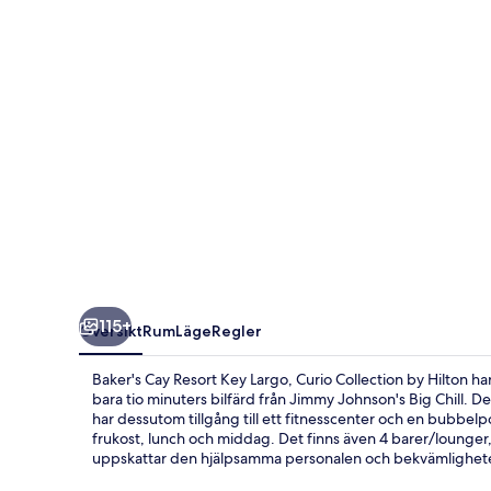
Largo,
Curio
Collection
by
Hilton
115+
Översikt
Rum
Läge
Regler
Baker's Cay Resort Key Largo, Curio Collection by Hilton har
bara tio minuters bilfärd från Jimmy Johnson's Big Chill. D
har dessutom tillgång till ett fitnesscenter och en bubbelp
frukost, lunch och middag. Det finns även 4 barer/lounger
uppskattar den hjälpsamma personalen och bekvämligheter