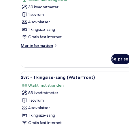
Studiosvit
30 kvadratmeter
-
1 sovrum
1
4 sovplatser
kingsize-
1 kingsize-säng
säng
Gratis fast internet
Mer
Mer information
information
om
Se prise
Studiosvit
-
1
Öppna
Ett modernt vardagsrum med en 
12
kingsize-
Svit - 1 kingsize-säng (Waterfront)
alla
säng
Utsikt mot stranden
foton
65 kvadratmeter
för
Svit
1 sovrum
-
4 sovplatser
1
1 kingsize-säng
kingsize-
Gratis fast internet
säng