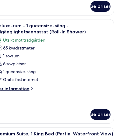
um
Se priser
ngsize-
g, ett skrivbord och en balkong med utsikt över träd.
ppna
Ett modernt vardagsrum med en soffa, ett sof
ng
8
luxe-rum - 1 queensize-säng -
la
llgänglighetsanpassat (Roll-In Shower)
sikt
oton
Utsikt mot trädgården
ot
ör
ädgården
65 kvadratmeter
eluxe-
1 sovrum
um
6 sovplatser
1 queensize-säng
ueensize-
Gratis fast internet
äng
er
r information
formation
illgänglighetsanpassat
m
luxe-
oll-
um
Se priser
hower)
eensize-
bord, en stol och utsikt över havet.
ppna
Ett modernt vardagsrum med en grå soffa, ett 
ng
9
emium Suite, 1 King Bed (Partial Waterfront View)