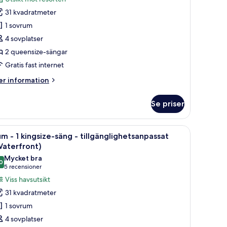
um
31 kvadratmeter
1 sovrum
4 sovplatser
ueensize-
2 queensize-sängar
ängar
Hammock
Gratis fast internet
iew)
er
r information
formation
m
Se priser
um
g, ett skrivbord med en bärbar dator, en platt-TV och en balkong med en gl
ppna
Ett hotellrum med en säng, ett sängbord med
9
eensize-
m - 1 kingsize-säng - tillgänglighetsanpassat
la
ngar
Waterfront)
Hammock
oton
Mycket bra
ew)
0
ör
8,0 av 10
(5 recensioner)
5 recensioner
um
Viss havsutsikt
31 kvadratmeter
1 sovrum
ingsize-
4 sovplatser
äng