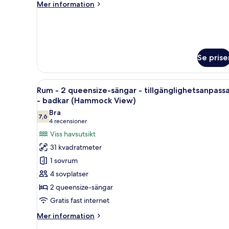
Mer
Mer information
(Waterfront)
information
om
Svit
-
1
Se prise
kingsize-
säng
(Waterfront)
Öppna
Ett hotellrum med två sängar, 
6
Rum - 2 queensize-sängar - tillgänglighetsanpass
alla
- badkar (Hammock View)
foton
Bra
7,6
för
7,6 av 10
(4 recensioner)
4 recensioner
Rum
Viss havsutsikt
-
31 kvadratmeter
2
1 sovrum
queensize-
4 sovplatser
sängar
2 queensize-sängar
-
Gratis fast internet
tillgänglighetsanpassat
-
Mer
Mer information
badkar
information