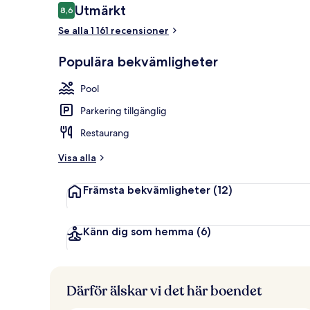
Recensioner
Utmärkt
8,6
8,6 av 10,
Se alla 1 161 recensioner
Exteriör
Populära bekvämligheter
Pool
Parkering tillgänglig
Restaurang
Visa alla
Främsta bekvämligheter
(12)
Känn dig som hemma
(6)
Därför älskar vi det här boendet