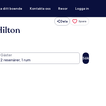
ra ditt boende
Kontakta oss
Resor
Logga in
Dela
Spara
Hilton
Gäster
Sök