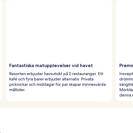
Fantastiska matupplevelser vid havet
Premi
Resorten erbjuder havsutsikt på 2 restauranger. Ett
Insvept
kafé och fyra barer erbjuder alternativ. Privata
drömma
picknickar och middagar för par skapar minnesvärda
sängklä
måltider.
Mörklä
denna r