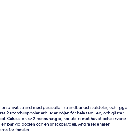
Creator vide
 en privat strand med parasoller, strandbar och solstolar, och ligger
eras 2 utomhuspooler erbjuder nöjen för hela familjen, och gäster
ool. Calusa, en av 2 restauranger, har utsikt mot havet och serverar
Reception
, en bar vid poolen och en snackbar/deli. Andra resenärer
na för familjer.