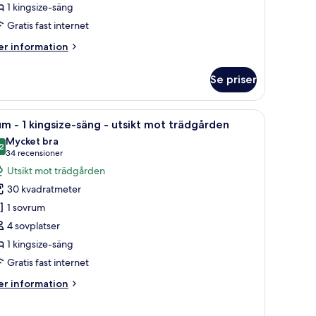
1 kingsize-säng
Gratis fast internet
illgänglighetsanpassat
Waterfront)
er
r information
formation
m
Se priser
um
ord med en lampa, en spegel och en dekorativ kudde.
ppna
Ett modernt vardagsrum med en soffa, ett soff
5
ngsize-
m - 1 kingsize-säng - utsikt mot trädgården
la
ng
Mycket bra
oton
2
8,2 av 10
(34 recensioner)
34 recensioner
llgänglighetsanpassat
ör
Utsikt mot trädgården
aterfront)
um
30 kvadratmeter
1 sovrum
4 sovplatser
ingsize-
1 kingsize-säng
äng
Gratis fast internet
sikt
er
r information
ot
formation
m
rädgården