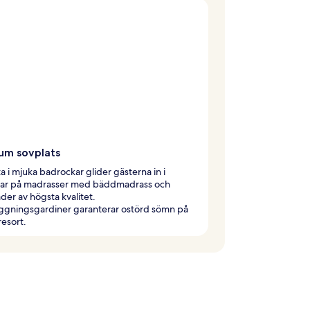
um sovplats
a i mjuka badrockar glider gästerna in i
r på madrasser med bäddmadrass och
der av högsta kvalitet.
ggningsgardiner garanterar ostörd sömn på
esort.