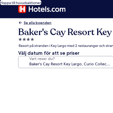
Hoppa till huvudsektionen
Se alla boenden
Baker's Cay Resort Key 
4.0-
stjärnigt
Resort på stranden i Key Largo med 2 restauranger och stra
boende
Välj datum för att se priser
Vart reser du?
Fotogalleri
för
Baker's
Cay
Resort
Key