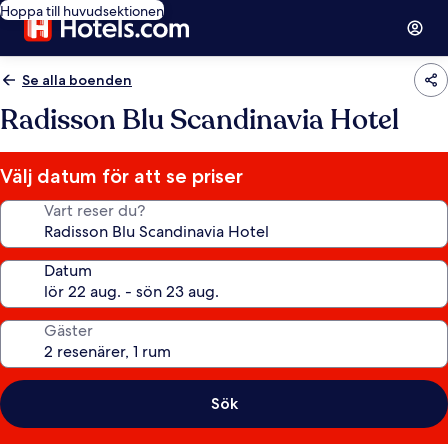
Hoppa till huvudsektionen
Se alla boenden
Radisson Blu Scandinavia Hotel
Välj datum för att se priser
Vart reser du?
Datum
Gäster
Sök