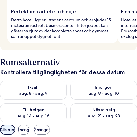
Perfektion i arbete och nöje
Fina m
Detta hotell ligger i stadens centrum och erbjuder 15
Hotellet
mötesrum och ett businesscenter. Efter jobbet kan
internati
gästerna njuta av det kompletta spaet och gymmet
Frukostb
som är öppet dygnet runt.
ekologis
Rumsalternativ
Kontrollera tillgängligheten för dessa datum
Kontrollera tillgängligheten för ikväll aug. 8 - aug. 9
Kontrollera tillgängligheten f
Ikväll
Imorgon
aug. 8 - aug. 9
aug. 9 - aug. 10
Kontrollera tillgängligheten för den här helgen aug. 14 - aug. 
Kontrollera tillgängligheten fö
Till helgen
Nästa helg
aug. 14 - aug. 16
aug. 21 - aug. 23
Tillgängliga
Alla rum
1 säng
2 sängar
filter