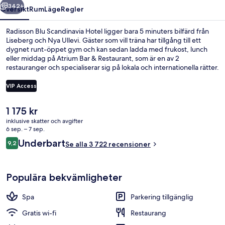
342+
Översikt
Rum
Läge
Regler
Radisson Blu Scandinavia Hotel ligger bara 5 minuters bilfärd från
Liseberg och Nya Ullevi. Gäster som vill träna har tillgång till ett
dygnet runt-öppet gym och kan sedan ladda med frukost, lunch
eller middag på Atrium Bar & Restaurant, som är en av 2
restauranger och specialiserar sig på lokala och internationella rätter.
Andra resenärer talar mycket väl om den hjälpsamma personalen.
Kollektivtrafik finns i närheten. Det är bara några steg till Göteborg
VIP Access
Centralst Drottningt station och till Nordstan spårvagnshållplats tar
det 4 minuter att gå.
Det
1 175 kr
Boendets ingång
nuvarande
inklusive skatter och avgifter
priset
6 sep. – 7 sep.
är
Recensioner
Underbart
9,2
Se alla 3 722 recensioner
1 175 kr
9,2 av 10,
Populära bekvämligheter
Spa
Parkering tillgänglig
Gratis wi-fi
Restaurang