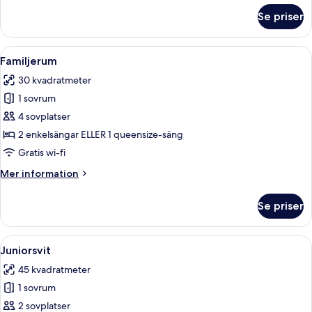
om
Se priser
Standardrum
Öppna
Ett modernt hotellrum med en stor sän
16
Familjerum
alla
30 kvadratmeter
foton
1 sovrum
för
Familjerum
4 sovplatser
2 enkelsängar ELLER 1 queensize-säng
Gratis wi-fi
Mer
Mer information
information
om
Se priser
Familjerum
Öppna
Ett modernt hotellrum med en stor sän
23
Juniorsvit
alla
45 kvadratmeter
foton
1 sovrum
för
Juniorsvit
2 sovplatser