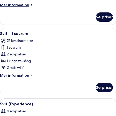
Mer
Mer information
information
om
Se priser
Superior-
rum
Öppna
Ett modernt matområde med ett runt bo
17
Svit - 1 sovrum
alla
76 kvadratmeter
foton
1 sovrum
för
Svit
2 sovplatser
-
1 kingsize-säng
1
Gratis wi-fi
sovrum
Mer
Mer information
information
om
Se priser
Svit
-
1
Öppna
Ett sovrum med en himmelssäng, en tv
9
sovrum
Svit (Experience)
alla
4 sovplatser
foton