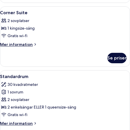
Room
Öppna
Ett hotellrum med en stor säng, en 
3
Corner Suite
alla
2 sovplatser
foton
1 kingsize-säng
för
Corner
Gratis wi-fi
Suite
Mer
Mer information
information
om
Se priser
Corner
Suite
Öppna
Ett modernt hotellrum med en stor säng
29
Standardrum
alla
30 kvadratmeter
foton
1 sovrum
för
Standardrum
2 sovplatser
2 enkelsängar ELLER 1 queensize-säng
Gratis wi-fi
Mer
Mer information
information