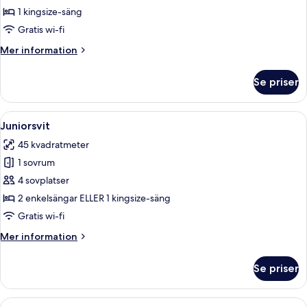
1 kingsize-säng
Gratis wi-fi
Mer
Mer information
information
om
Se priser
Juniorsvit
Öppna
Ett modernt sovrum med en stor säng, e
28
Juniorsvit
alla
45 kvadratmeter
foton
1 sovrum
för
Juniorsvit
4 sovplatser
2 enkelsängar ELLER 1 kingsize-säng
Gratis wi-fi
Mer
Mer information
information
om
Se priser
Juniorsvit
Öppna
Ett modernt hotellrum med en stor sän