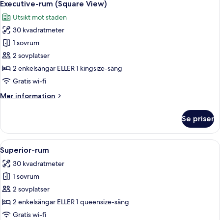
23
Executive-rum (Square View)
alla
Utsikt mot staden
foton
30 kvadratmeter
för
Executive-
1 sovrum
rum
2 sovplatser
(Square
2 enkelsängar ELLER 1 kingsize-säng
View)
Gratis wi-fi
Mer
Mer information
information
om
Se priser
Executive-
rum
(Square
Öppna
Ett modernt hotellrum med en stor säng
16
View)
Superior-rum
alla
30 kvadratmeter
foton
1 sovrum
för
Superior-
2 sovplatser
rum
2 enkelsängar ELLER 1 queensize-säng
Gratis wi-fi