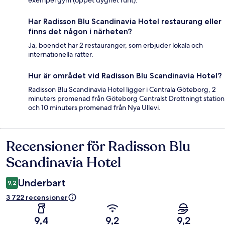
Har Radisson Blu Scandinavia Hotel restaurang eller
finns det någon i närheten?
Ja, boendet har 2 restauranger, som erbjuder lokala och
internationella rätter.
Hur är området vid Radisson Blu Scandinavia Hotel?
Radisson Blu Scandinavia Hotel ligger i Centrala Göteborg, 2
minuters promenad från Göteborg Centralst Drottningt station
och 10 minuters promenad från Nya Ullevi.
Recensioner för Radisson Blu
Recensioner
Scandinavia Hotel
Underbart
9,2
3 722 recensioner
9,4
9,2
9,2