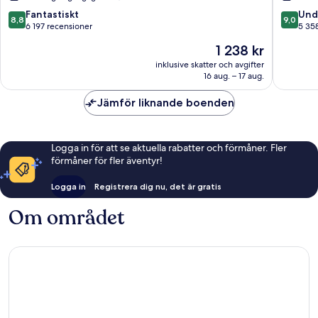
House
Centrala
Centrum
Götebo
8.8
9.0
Fantastiskt
Und
8,8
9,0
av
av
6 197 recensioner
5 35
10,
10,
Priset
1 238 kr
Fantastiskt,
Underba
är
6 197 recensioner
5 358 re
inklusive skatter och avgifter
1 238 kr
16 aug. – 17 aug.
Jämför liknande boenden
Logga in för att se aktuella rabatter och förmåner. Fler
förmåner för fler äventyr!
Logga in
Registrera dig nu, det är gratis
Om området