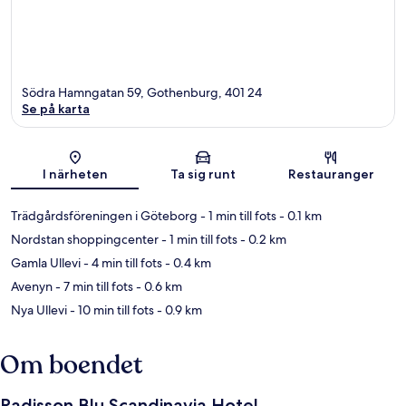
Södra Hamngatan 59, Gothenburg, 401 24
Se på karta
Karta
I närheten
Ta sig runt
Restauranger
Trädgårdsföreningen i Göteborg
- 1 min till fots
- 0.1 km
Nordstan shoppingcenter
- 1 min till fots
- 0.2 km
Gamla Ullevi
- 4 min till fots
- 0.4 km
Avenyn
- 7 min till fots
- 0.6 km
Nya Ullevi
- 10 min till fots
- 0.9 km
Om boendet
Radisson Blu Scandinavia Hotel