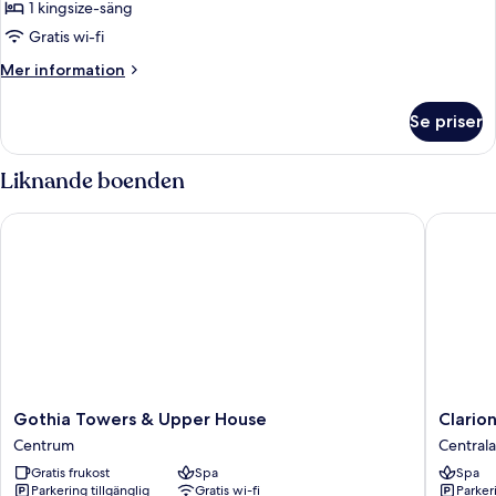
1 kingsize-säng
för
Svit
Gratis wi-fi
(Experience)
Mer
Mer information
information
om
Se priser
Svit
(Experience)
Liknande boenden
Gothia Towers & Upper House
Clarion 
Gothia
Clarion
Gothia Towers & Upper House
Clario
Towers
Hotel
Centrum
Central
&
Post,
Gratis frukost
Spa
Spa
Upper
Gothen
Parkering tillgänglig
Gratis wi-fi
Parkeri