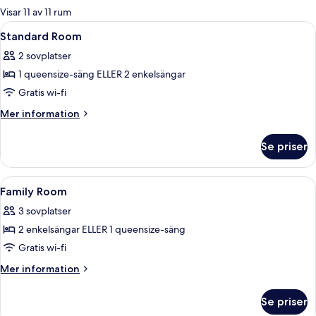
för
Visar 11 av 11 rum
rum
Öppna
Ett hotellrum med en stor säng, ett sk
4
Standard Room
alla
2 sovplatser
foton
1 queensize-säng ELLER 2 enkelsängar
för
Standard
Gratis wi-fi
Room
Mer
Mer information
information
om
Se priser
Standard
Room
Öppna
Ett modernt hotellrum med en säng, et
4
Family Room
alla
3 sovplatser
foton
2 enkelsängar ELLER 1 queensize-säng
för
Family
Gratis wi-fi
Room
Mer
Mer information
information
om
Se priser
Family