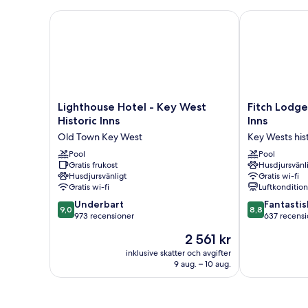
rökare
-
Lighthouse Hotel - Key West Historic Inns
Fitch Lodge -
utsikt
mot
marinan
Lighthouse
Fitch
Lighthouse Hotel - Key West
Fitch Lodge
Hotel
Lodge
Historic Inns
Inns
-
-
Old Town Key West
Key Wests hist
Key
Key
West
Pool
West
Pool
Gratis frukost
Husdjursvänl
Historic
Historic
Husdjursvänligt
Gratis wi-fi
Inns
Inns
Gratis wi-fi
Luftkonditio
Old
Key
9.0
8.8
Town
Underbart
Wests
Fantastis
9,0
8,8
av
av
Key
973 recensioner
historiska
637 recensi
10,
10,
West
distrikt
Priset
2 561 kr
Underbart,
Fantastiskt,
är
973 recensioner
637 recension
inklusive skatter och avgifter
2 561 kr
9 aug. – 10 aug.