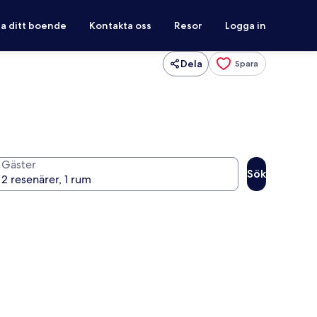
ra ditt boende
Kontakta oss
Resor
Logga in
Dela
Spara
Gäster
Sök