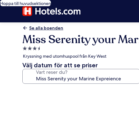
Hoppa till huvudsektionen
Se alla boenden
Miss Serenity your Mar
3.5-
stjärnigt
Kryssning med utomhuspool från Key West
boende
Välj datum för att se priser
Vart reser du?
Fotogalleri
för
Miss
Serenity
your
Marine