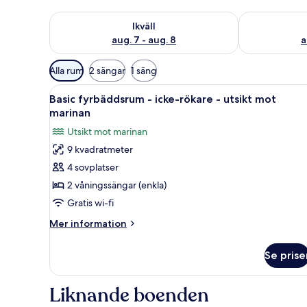
Kontrollera tillgängligheten för ikväll aug. 7 - aug. 8
Kontrollera ti
Ikväll
aug. 7 - aug. 8
a
Tillgängliga
Alla rum
2 sängar
1 säng
filter
Öppna
Basic fyrbäddsrum - icke-rökar
för
2
Basic fyrbäddsrum - icke-rökare - utsikt mot
alla
rum
marinan
foton
Utsikt mot marinan
för
9 kvadratmeter
Basic
4 sovplatser
fyrbäddsrum
-
2 våningssängar (enkla)
icke-
Gratis wi-fi
rökare
Mer
Mer information
-
information
utsikt
om
Se prise
Basic
mot
fyrbäddsrum
marinan
-
Liknande boenden
icke-