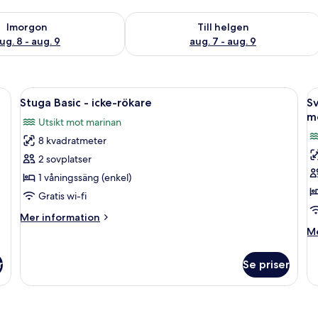
llgängligheten för imorgon aug. 8 - aug. 9
Kontrollera tillgängligheten för den h
Imorgon
Till helgen
ug. 8 - aug. 9
aug. 7 - aug. 9
e - utsikt mot marinan | Gratis wi-fi och sängkläder
Öppna
Stuga Basic - icke-rökare | Gratis wi-f
Ö
3
Stuga Basic - icke-rökare
Sv
alla
al
m
Utsikt mot marinan
foton
f
8 kvadratmeter
för
f
Stuga
Sv
2 sovplatser
Basic
D
1 våningssäng (enkel)
-
-
Gratis wi-fi
icke-
1
Mer
Mer information
rökare
k
information
M
Me
s
om
in
Stuga
-
o
r
Se priser
Basic
Sv
ic
-
De
r
icke-
-
-
rökare
1