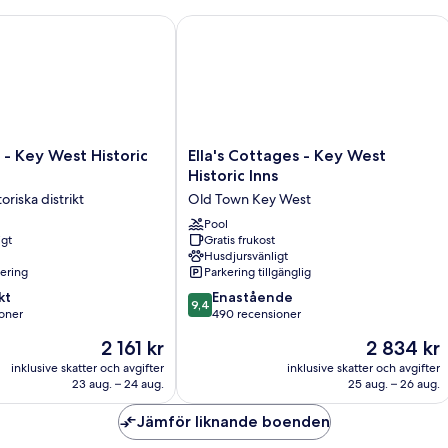
ki
ut
sä
 Key West Historic Inns
Ella's Cottages - Key West Historic In
m
-
m
ic
rö
-
ut
m
ma
Ella's
 - Key West Historic
Ella's Cottages - Key West
Cottages
Historic Inns
-
oriska distrikt
Old Town Key West
Key
West
Pool
igt
Gratis frukost
Historic
Husdjursvänligt
Inns
nering
Parkering tillgänglig
Old
9.4
kt
Town
Enastående
9,4
av
oner
Key
490 recensioner
10,
West
Priset
Priset
2 161 kr
2 834 kr
Enastående,
är
är
er
490 recensioner
inklusive skatter och avgifter
inklusive skatter och avgifter
2 161 kr
2 834 kr
23 aug. – 24 aug.
25 aug. – 26 aug.
Jämför liknande boenden