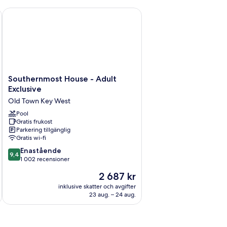
ngsize-
sikt
ng
ns
Southernmost House - Adult Exclusive
ot
arinan
ke-
kare
sikt
ot
rinan
Southernmost
Southernmost House - Adult
House
Exclusive
-
Old Town Key West
Adult
Exclusive
Pool
Gratis frukost
Old
Parkering tillgänglig
Town
Gratis wi-fi
Key
9.4
West
Enastående
9,4
av
1 002 recensioner
10,
Priset
2 687 kr
Enastående,
är
1 002 recensioner
inklusive skatter och avgifter
2 687 kr
23 aug. – 24 aug.