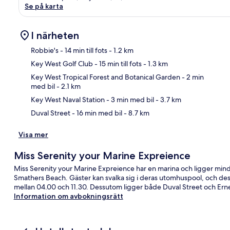
Se på karta
I närheten
Robbie's
- 14 min till fots
- 1.2 km
Key West Golf Club
- 15 min till fots
- 1.3 km
Kar
Key West Tropical Forest and Botanical Garden
- 2 min
med bil
- 2.1 km
Key West Naval Station
- 3 min med bil
- 3.7 km
Duval Street
- 16 min med bil
- 8.7 km
Visa mer
Miss Serenity your Marine Expreience
Miss Serenity your Marine Expreience har en marina och ligger mind
Smathers Beach. Gäster kan svalka sig i deras utomhuspool, och des
mellan 04.00 och 11.30. Dessutom ligger både Duval Street och Er
Information om avbokningsrätt