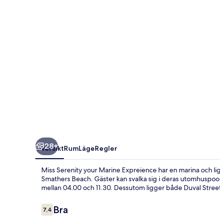
Expreience
28+
Översikt
Rum
Läge
Regler
Miss Serenity your Marine Expreience har en marina och li
Smathers Beach. Gäster kan svalka sig i deras utomhuspool
mellan 04.00 och 11.30. Dessutom ligger både Duval Stre
Recensioner
Bra
7,4
7,4 av 10,