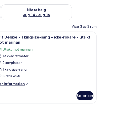
är helgen aug. 7 - aug. 9
Kontrollera tillgängligheten för nästa helg aug. 14 - aug. 16
Nästa helg
aug. 14 - aug. 16
Visar 3 av 3 rum
i och sängkläder
ppna
Svit Deluxe - 1 kingsize-säng - icke-rökare - u
4
it Deluxe - 1 kingsize-säng - icke-rökare - utsikt
la
ot marinan
oton
Utsikt mot marinan
ör
19 kvadratmeter
it
2 sovplatser
eluxe
1 kingsize-säng
Gratis wi-fi
ingsize-
er
r information
äng
formation
m
Se priser
it
ke-
luxe
ökare