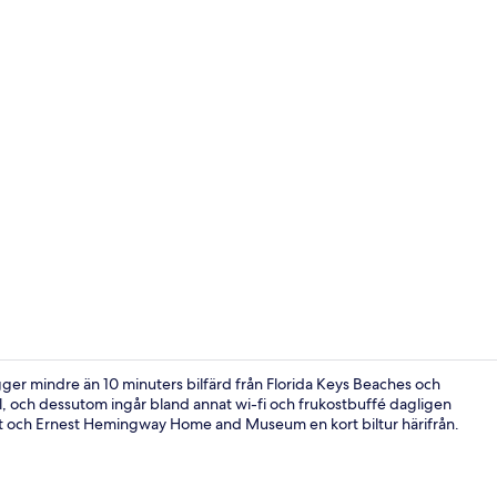
Exteriör
gger mindre än 10 minuters bilfärd från Florida Keys Beaches och
, och dessutom ingår bland annat wi-fi och frukostbuffé dagligen
et och Ernest Hemingway Home and Museum en kort biltur härifrån.
Exteriör