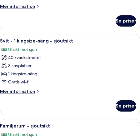
utsikt
Mer
Mer information
mot
information
staden
om
Se priser
Superior
tvåbäddsrum
-
Öppna
Ett hotellrum med en säng, soffa, fåtö
5
utsikt
Svit - 1 kingsize-säng - sjöutsikt
alla
mot
Utsikt mot sjön
staden
foton
40 kvadratmeter
för
Svit
3 sovplatser
-
1 kingsize-säng
1
Gratis wi-fi
kingsize-
Mer
Mer information
säng
information
-
om
Se priser
Svit
sjöutsikt
-
1
Öppna
Ett hotellrum med en stor säng, ett sk
4
kingsize-
Familjerum - sjöutsikt
alla
säng
Utsikt mot sjön
-
foton