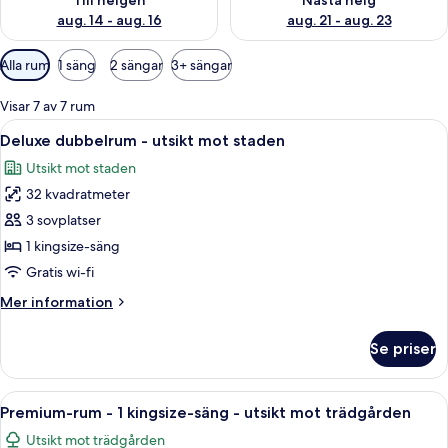
Till helgen
Nästa helg
aug. 14 - aug. 16
aug. 21 - aug. 23
Tillgängliga
Alla rum
1 säng
2 sängar
3+ sängar
filter
för
Visar 7 av 7 rum
rum
Öppna
Ett hotellrum med en stor säng, sängb
4
Deluxe dubbelrum - utsikt mot staden
alla
Utsikt mot staden
foton
32 kvadratmeter
för
Deluxe
3 sovplatser
dubbelrum
1 kingsize-säng
-
Gratis wi-fi
utsikt
Mer
Mer information
mot
information
staden
om
Se priser
Deluxe
dubbelrum
-
Öppna
Ett hotellrum med en stor säng, ett s
4
utsikt
Premium-rum - 1 kingsize-säng - utsikt mot trädgården
alla
mot
Utsikt mot trädgården
staden
foton