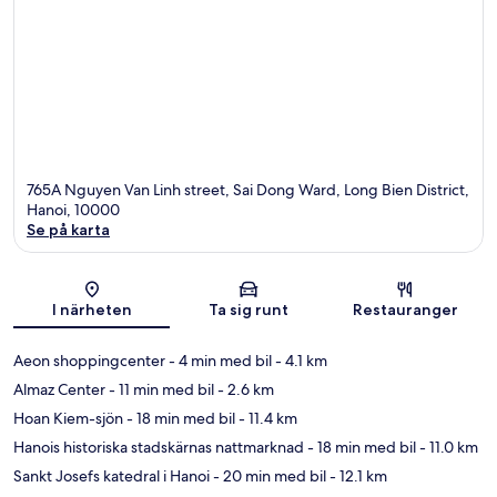
765A Nguyen Van Linh street, Sai Dong Ward, Long Bien District,
Hanoi, 10000
Se på karta
Karta
I närheten
Ta sig runt
Restauranger
Aeon shoppingcenter
- 4 min med bil
- 4.1 km
Almaz Center
- 11 min med bil
- 2.6 km
Hoan Kiem-sjön
- 18 min med bil
- 11.4 km
Hanois historiska stadskärnas nattmarknad
- 18 min med bil
- 11.0 km
Sankt Josefs katedral i Hanoi
- 20 min med bil
- 12.1 km