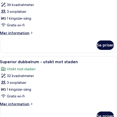
36 kvadratmeter
för
Premium-
3 sovplatser
rum
1 kingsize-säng
-
Gratis wi-fi
1
Mer
Mer information
kingsize-
information
säng
om
Se priser
Premium-
-
rum
utsikt
-
Öppna
Ett hotellrum med en stor säng, sängb
mot
3
1
Superior dubbelrum - utsikt mot staden
alla
trädgården
kingsize-
Utsikt mot staden
säng
foton
-
32 kvadratmeter
för
utsikt
Superior
3 sovplatser
mot
dubbelrum
trädgården
1 kingsize-säng
-
Gratis wi-fi
utsikt
Mer
Mer information
mot
information
staden
om
Se priser