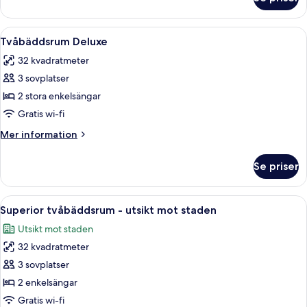
Superior
dubbelrum
-
Öppna
Ett hotellrum med två sängar, ett skri
4
utsikt
Tvåbäddsrum Deluxe
alla
mot
32 kvadratmeter
staden
foton
3 sovplatser
för
Tvåbäddsrum
2 stora enkelsängar
Deluxe
Gratis wi-fi
Mer
Mer information
information
om
Se priser
Tvåbäddsrum
Deluxe
Öppna
Ett hotellrum med två sängar, ett skri
3
Superior tvåbäddsrum - utsikt mot staden
alla
Utsikt mot staden
foton
32 kvadratmeter
för
Superior
3 sovplatser
tvåbäddsrum
2 enkelsängar
-
Gratis wi-fi