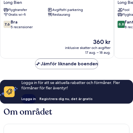
Long Bien
Long Bi
Hotel
Monde
Flygtransfer
Avgiftsfri parkering
Pool
Long
Art
Gratis wi-fi
Restaurang
Flygtr
Bien
Long
Bien
7.6
8.8
Bra
Fant
7,6
8,8
av
av
5 recensioner
8 re
10,
10,
Bra,
Fantastis
Priset
360 kr
5 recensioner
8 recens
är
inklusive skatter och avgifter
360 kr
17 aug. – 18 aug.
Jämför liknande boenden
Logga in för att se aktuella rabatter och förmåner. Fler
förmåner för fler äventyr!
Logga in
Registrera dig nu, det är gratis
Om området