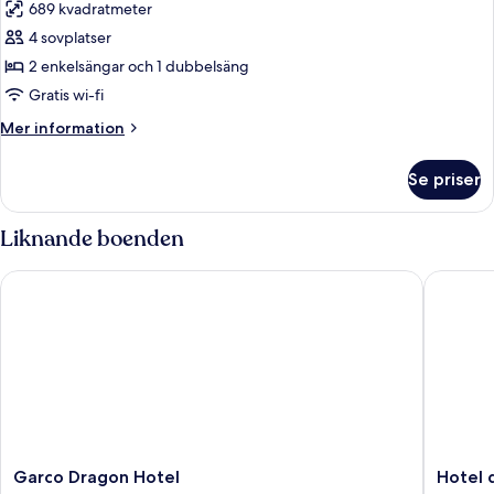
sjöutsikt
689 kvadratmeter
för
Familjerum
4 sovplatser
-
2 enkelsängar och 1 dubbelsäng
sjöutsikt
Gratis wi-fi
Mer
Mer information
information
om
Se priser
Familjerum
-
sjöutsikt
Liknande boenden
Garco Dragon Hotel
Hotel d
Garco
Hotel
Garco Dragon Hotel
Hotel 
Dragon
du