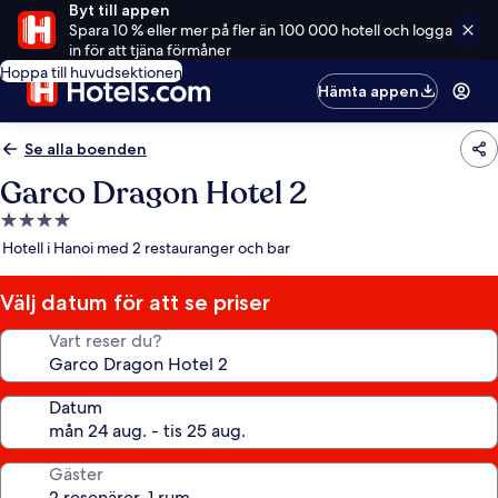
Byt till appen
Spara 10 % eller mer på fler än 100 000 hotell och logga
in för att tjäna förmåner
Hoppa till huvudsektionen
Hämta appen
Se alla boenden
Garco Dragon Hotel 2
4.0-
stjärnigt
Hotell i Hanoi med 2 restauranger och bar
boende
Välj datum för att se priser
Vart reser du?
Datum
Gäster