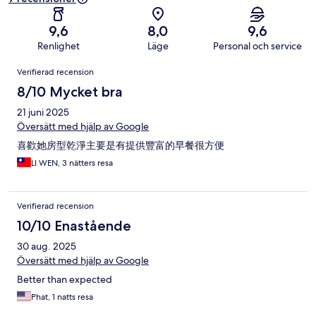
9,6
8,0
9,6
Renlighet
Läge
Personal och service
Recensioner
Verifierad recension
8/10 Mycket bra
21 juni 2025
Översätt med hjälp av Google
喜歡她房型乾淨主要是有提供豐富的早餐很方便
LI WEN, 3 nätters resa
Verifierad recension
10/10 Enastående
30 aug. 2025
Översätt med hjälp av Google
Better than expected
Phat, 1 natts resa