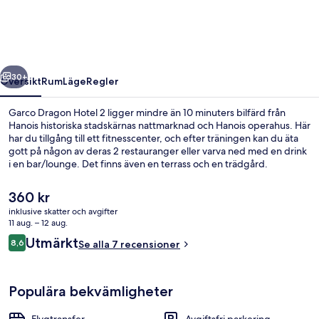
2
regående
Nästa
30+
Översikt
Rum
Läge
Regler
Garco Dragon Hotel 2 ligger mindre än 10 minuters bilfärd från
Hanois historiska stadskärnas nattmarknad och Hanois operahus. Här
har du tillgång till ett fitnesscenter, och efter träningen kan du äta
gott på någon av deras 2 restauranger eller varva ned med en drink
i en bar/lounge. Det finns även en terrass och en trädgård.
Det
360 kr
nuvarande
inklusive skatter och avgifter
priset
11 aug. – 12 aug.
Fontän
är
Recensioner
Utmärkt
8,6
Se alla 7 recensioner
360 kr
8,6 av 10,
Populära bekvämligheter