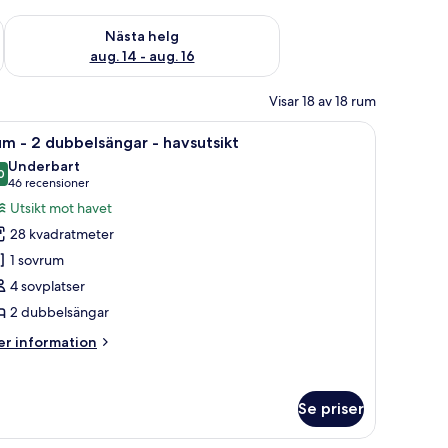
är helgen aug. 7 - aug. 9
Kontrollera tillgängligheten för nästa helg aug. 14 - aug. 16
Nästa helg
aug. 14 - aug. 16
Visar 18 av 18 rum
ögsta kvalitet
rivbord och utsikt över havet.
ppna
Ett hotellrum med två sängar, en takfläkt, ut
10
m - 2 dubbelsängar - havsutsikt
la
Underbart
oton
0
9,0 av 10
(46 recensioner)
46 recensioner
ör
Utsikt mot havet
um
28 kvadratmeter
1 sovrum
4 sovplatser
ubbelsängar
2 dubbelsängar
avsutsikt
er
r information
formation
m
um
Se priser