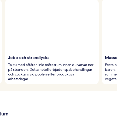
Jobb och strandlycka
Masso
Ta itu med affärer i nio mötesrum innan du varvar ner
Festa p
på stranden. Detta hotell erbjuder spabehandlingar
baren.
och cocktails vid poolen efter produktiva
rummet 
arbetsdagar.
vegetar
atum