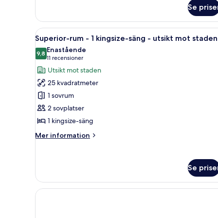
Rum
Se prise
-
2
dubbelsängar
Öppna
Superior-rum - 1 kingsize-säng
-
8
Superior-rum - 1 kingsize-säng - utsikt mot staden
alla
utsikt
Enastående
mot
foton
9,8
9,8 av 10
(11 recensioner)
11 recensioner
trädgården
för
Utsikt mot staden
Superior-
25 kvadratmeter
rum
1 sovrum
-
2 sovplatser
1
1 kingsize-säng
kingsize-
säng
Mer
Mer information
-
information
om
utsikt
Superior-
mot
Se prise
rum
staden
-
1
kingsize-
säng
-