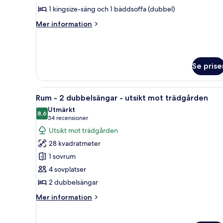
1
1 kingsize-säng och 1 bäddsoffa (dubbel)
sovrum
Mer
Mer information
-
information
balkong
om
Svit
-
-
havsutsikt
Se prise
1
sovrum
-
Öppna
Ett hotellrum med två sängar, e
balkong
8
Rum - 2 dubbelsängar - utsikt mot trädgården
alla
-
Utmärkt
havsutsikt
foton
8,6
8,6 av 10
(34 recensioner)
34 recensioner
för
Utsikt mot trädgården
Rum
28 kvadratmeter
-
1 sovrum
2
4 sovplatser
dubbelsängar
2 dubbelsängar
-
utsikt
Mer
Mer information
mot
information
om
trädgården