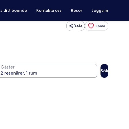
ra ditt boende
Kontakta oss
Resor
Logga in
Dela
Spara
Gäster
Sök