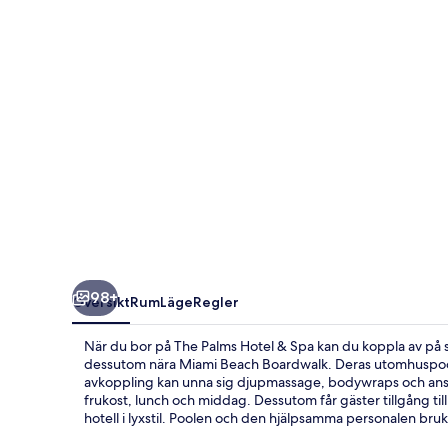
Spa
98+
Översikt
Rum
Läge
Regler
När du bor på The Palms Hotel & Spa kan du koppla av på s
dessutom nära Miami Beach Boardwalk. Deras utomhuspool e
avkoppling kan unna sig djupmassage, bodywraps och ansi
frukost, lunch och middag. Dessutom får gäster tillgång til
hotell i lyxstil. Poolen och den hjälpsamma personalen bruk