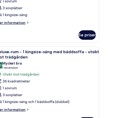
1 sovrum
3 sovplatser
ingsize-
1 kingsize-säng
äng
er
r information
sikt
formation
m
ot
Se priser
um
rädgården
rd, en stol, en takfläkt och utsikt över omgivningarna.
ppna
Ett hotellrum med en stor säng, ett skrivbord,
8
ngsize-
luxe-rum - 1 kingsize-säng med bäddsoffa - utsikt
la
ng
ot trädgården
oton
Mycket bra
sikt
0
ör
8,0 av 10
(1 recension)
1 recension
ot
eluxe-
Utsikt mot trädgården
ädgården
um
36 kvadratmeter
1 sovrum
3 sovplatser
ingsize-
1 kingsize-säng och 1 bäddsoffa (dubbel)
äng
ed
er
r information
formation
äddsoffa