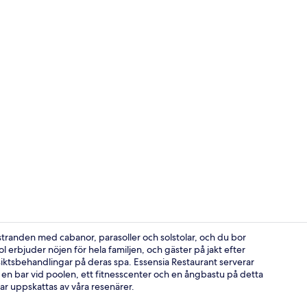
Property vi
tranden med cabanor, parasoller och solstolar, och du bor
rbjuder nöjen för hela familjen, och gäster på jakt efter
ktsbehandlingar på deras spa. Essensia Restaurant serverar
Deluxe-rum -
l en bar vid poolen, ett fitnesscenter och en ångbastu på detta
ar uppskattas av våra resenärer.