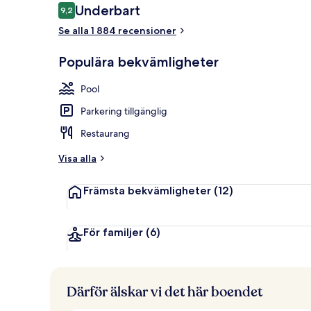
Recensioner
Underbart
9,2
9,2 av 10,
Se alla 1 884 recensioner
Utsikt från l
Populära bekvämligheter
Pool
Parkering tillgänglig
Restaurang
Visa alla
Främsta bekvämligheter
(12)
För familjer
(6)
Därför älskar vi det här boendet