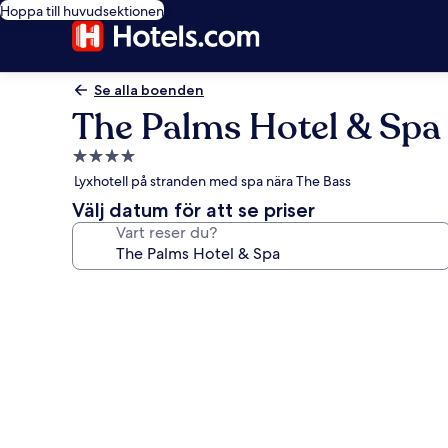
Hoppa till huvudsektionen
Se alla boenden
The Palms Hotel & Spa
4.0-
stjärnigt
Lyxhotell på stranden med spa nära The Bass
boende
Välj datum för att se priser
Vart reser du?
Fotogalleri
för
The
Palms
Hotel
&