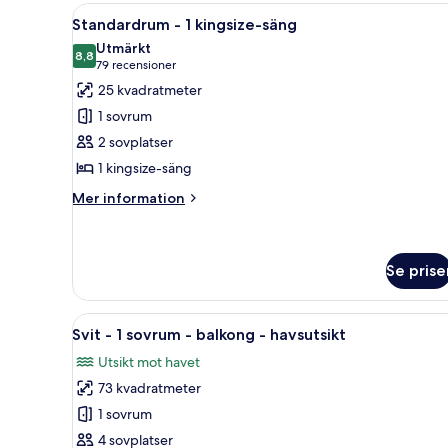
-
Öppna
Standardrum - 1 kingsize-säng 
7
1
Standardrum - 1 kingsize-säng
alla
kingsize-
Utmärkt
säng
foton
8,8
8,8 av 10
(79 recensioner)
79 recensioner
med
för
25 kvadratmeter
bäddsoffa
Standardrum
-
1 sovrum
-
havsutsikt
2 sovplatser
1
1 kingsize-säng
kingsize-
säng
Mer
Mer information
information
om
Standardrum
-
Se prise
1
kingsize-
Öppna
En balkong med ett bord dukat 
säng
8
Svit - 1 sovrum - balkong - havsutsikt
alla
Utsikt mot havet
foton
73 kvadratmeter
för
Svit
1 sovrum
-
4 sovplatser