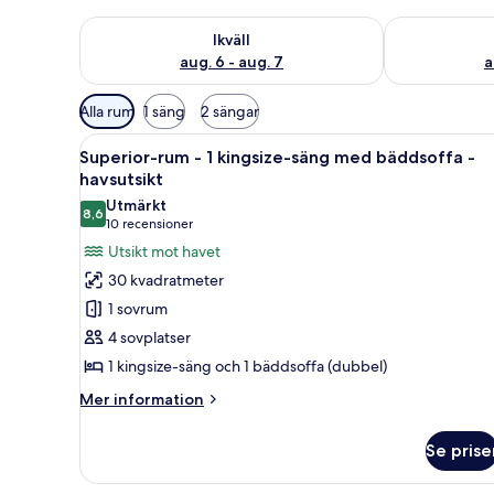
Kontrollera tillgängligheten för ikväll aug. 6 - aug. 7
Kontrollera ti
Ikväll
aug. 6 - aug. 7
a
Tillgängliga
Alla rum
1 säng
2 sängar
filter
Öppna
Superior-rum - 1 kingsize-säng
för
9
Superior-rum - 1 kingsize-säng med bäddsoffa -
alla
rum
havsutsikt
foton
Utmärkt
8,6
för
8,6 av 10
(10 recensioner)
10 recensioner
Superior-
Utsikt mot havet
rum
30 kvadratmeter
-
1 sovrum
1
4 sovplatser
kingsize-
1 kingsize-säng och 1 bäddsoffa (dubbel)
säng
med
Mer
Mer information
information
bäddsoffa
om
-
Se prise
Superior-
havsutsikt
rum