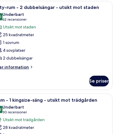
bbelsängar
sbord, ett skrivbord och utsikt över staden.
ppna
Ett hotellrum med två sängar, ett skrivbord, e
9
ty-rum - 2 dubbelsängar - utsikt mot staden
la
vsutsikt
Underbart
oton
0
9,0 av 10
(62 recensioner)
62 recensioner
ör
Utsikt mot staden
ity-
25 kvadratmeter
um
1 sovrum
4 sovplatser
2 dubbelsängar
ubbelsängar
er
r information
sikt
formation
m
ot
Se priser
ty-
taden
um
k, en platt-TV, en bekväm fåtölj och en stor spegel.
ppna
Rum - 1 kingsize-säng - utsikt mot trädgården
8
m - 1 kingsize-säng - utsikt mot trädgården
la
bbelsängar
Underbart
oton
2
9,2 av 10
(30 recensioner)
30 recensioner
sikt
ör
Utsikt mot trädgården
ot
um
aden
28 kvadratmeter