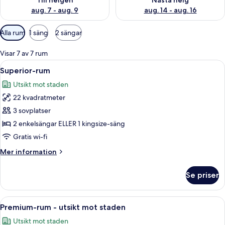
Till helgen
Nästa helg
aug. 7 - aug. 9
aug. 14 - aug. 16
Tillgängliga
Alla rum
1 säng
2 sängar
filter
för
Visar 7 av 7 rum
rum
Öppna
Ett modernt hotellrum med en stor säng
11
Superior-rum
alla
Utsikt mot staden
foton
22 kvadratmeter
för
Superior-
3 sovplatser
rum
2 enkelsängar ELLER 1 kingsize-säng
Gratis wi-fi
Mer
Mer information
information
om
Se priser
Superior-
rum
Öppna
Ett hotellrum med en platt-TV, ett skri
7
Premium-rum - utsikt mot staden
alla
Utsikt mot staden
foton