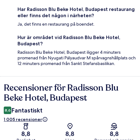
Har Radisson Blu Beke Hotel, Budapest restaurang
eller finns det någon i närheten?
Ja, det finns en restaurang på boendet.
Hur är området vid Radisson Blu Beke Hotel,
Budapest?
Radisson Blu Beke Hotel, Budapest iligger 4 minuters
promenad från Nyugati Pályaudvar M spårvagnshållplats och
12 minuters promenad från Sankt Stefansbasilikan.
Recensioner för Radisson Blu
Recensioner
Beke Hotel, Budapest
Fantastiskt
8,6
1 005 recensioner
8,8
8,8
8,8