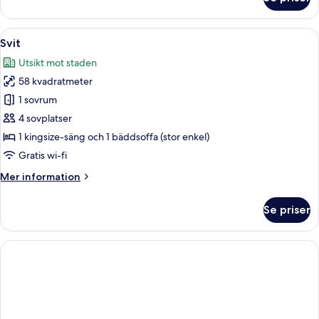
Superior-
rum
(High
Öppna
Ett modernt hotellrum med en stor sä
16
Floor)
Svit
alla
Utsikt mot staden
foton
58 kvadratmeter
för
Svit
1 sovrum
4 sovplatser
1 kingsize-säng och 1 bäddsoffa (stor enkel)
Gratis wi-fi
Mer
Mer information
information
om
Se priser
Svit