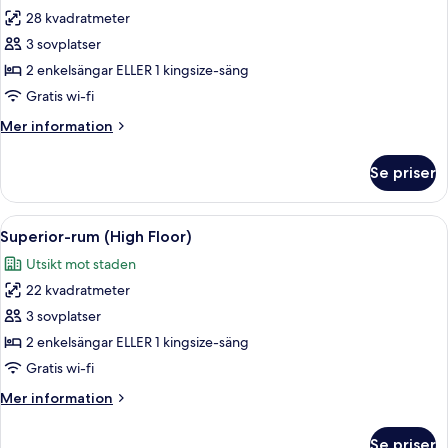
28 kvadratmeter
för
Premium-
3 sovplatser
rum
2 enkelsängar ELLER 1 kingsize-säng
-
Gratis wi-fi
utsikt
Mer
Mer information
mot
information
staden
om
Se priser
Premium-
rum
-
Öppna
Ett hotellrum med två sängar, en röd st
12
utsikt
Superior-rum (High Floor)
alla
mot
Utsikt mot staden
staden
foton
22 kvadratmeter
för
Superior-
3 sovplatser
rum
2 enkelsängar ELLER 1 kingsize-säng
(High
Gratis wi-fi
Floor)
Mer
Mer information
information
om
Se priser