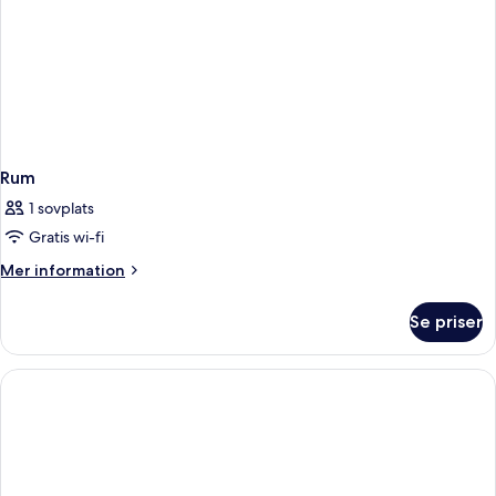
Rum
1 sovplats
Gratis wi-fi
Mer
Mer information
information
om
Se priser
Rum