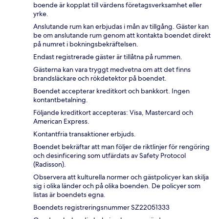
boende är kopplat till värdens företagsverksamhet eller
yrke.
Anslutande rum kan erbjudas i mån av tillgång. Gäster kan
be om anslutande rum genom att kontakta boendet direkt
på numret i bokningsbekräftelsen.
Endast registrerade gäster är tillåtna på rummen.
Gästerna kan vara tryggt medvetna om att det finns
brandsläckare och rökdetektor på boendet.
Boendet accepterar kreditkort och bankkort. Ingen
kontantbetalning.
Följande kreditkort accepteras: Visa, Mastercard och
American Express.
Kontantfria transaktioner erbjuds.
Boendet bekräftar att man följer de riktlinjer för rengöring
och desinficering som utfärdats av Safety Protocol
(Radisson).
Observera att kulturella normer och gästpolicyer kan skilja
sig i olika länder och på olika boenden. De policyer som
listas är boendets egna.
Boendets registreringsnummer SZ22051333