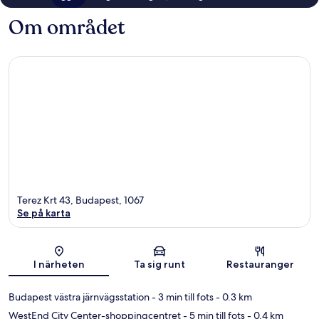
Om området
Terez Krt 43, Budapest, 1067
Se på karta
Karta
I närheten
Ta sig runt
Restauranger
Budapest västra järnvägsstation
- 3 min till fots
- 0.3 km
WestEnd City Center-shoppingcentret
- 5 min till fots
- 0.4 km