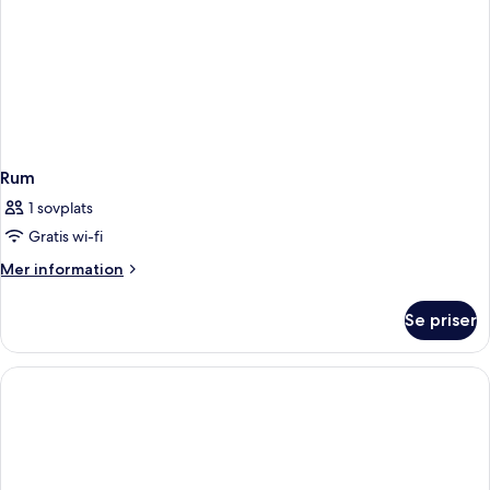
Rum
1 sovplats
Gratis wi-fi
Mer
Mer information
information
om
Se priser
Rum