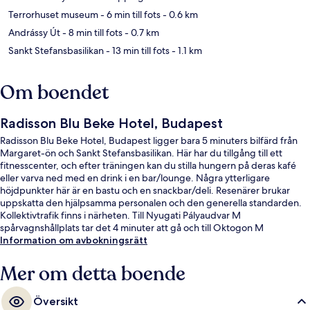
Terrorhuset museum
- 6 min till fots
- 0.6 km
Andrássy Út
- 8 min till fots
- 0.7 km
Sankt Stefansbasilikan
- 13 min till fots
- 1.1 km
Om boendet
Radisson Blu Beke Hotel, Budapest
Radisson Blu Beke Hotel, Budapest ligger bara 5 minuters bilfärd från
Margaret-ön och Sankt Stefansbasilikan. Här har du tillgång till ett
fitnesscenter, och efter träningen kan du stilla hungern på deras kafé
eller varva ned med en drink i en bar/lounge. Några ytterligare
höjdpunkter här är en bastu och en snackbar/deli. Resenärer brukar
uppskatta den hjälpsamma personalen och den generella standarden.
Kollektivtrafik finns i närheten. Till Nyugati Pályaudvar M
spårvagnshållplats tar det 4 minuter att gå och till Oktogon M
spårvagnshållplats är det 5 minuter.
Information om avbokningsrätt
Mer om detta boende
Översikt