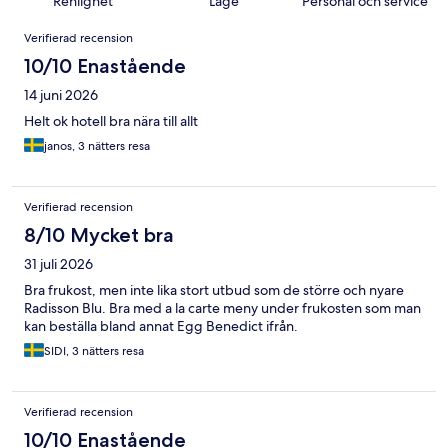
Renlighet
Läge
Personal och service
Recensioner
Verifierad recension
10/10 Enastående
14 juni 2026
Helt ok hotell bra nära till allt
janos, 3 nätters resa
Verifierad recension
8/10 Mycket bra
31 juli 2026
Bra frukost, men inte lika stort utbud som de större och nyare
Radisson Blu. Bra med a la carte meny under frukosten som man
kan beställa bland annat Egg Benedict ifrån.
SIDI, 3 nätters resa
Verifierad recension
10/10 Enastående