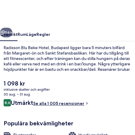
Hotel,
Budapest
regående
Nästa
114+
Översikt
Rum
Läge
Regler
Radisson Blu Beke Hotel, Budapest ligger bara 5 minuters bilfärd
från Margaret-ön och Sankt Stefansbasilikan. Här har du tillgång till
ett fitnesscenter, och efter träningen kan du stilla hungern på deras
kafé eller varva ned med en drink i en bar/lounge. Några ytterligare
höjdpunkter här är en bastu och en snackbar/deli. Resenärer brukar
uppskatta den hjälpsamma personalen och den generella
standarden. Kollektivtrafik finns i närheten. Till Nyugati Pályaudvar
Det
1 098 kr
M spårvagnshållplats tar det 4 minuter att gå och till Oktogon M
nuvarande
inklusive skatter och avgifter
spårvagnshållplats är det 5 minuter.
priset
30 aug. – 31 aug.
Exteriör
är
Recensioner
Utmärkt
8,6
Se alla 1 005 recensioner
1 098 kr
8,6 av 10,
Populära bekvämligheter