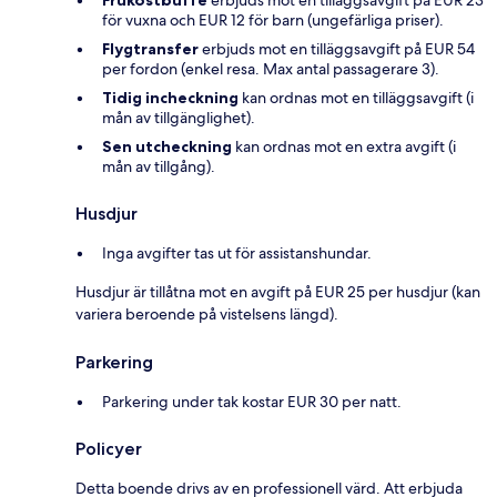
Frukostbuffé
erbjuds mot en tilläggsavgift på EUR 23
för vuxna och EUR 12 för barn (ungefärliga priser).
Flygtransfer
erbjuds mot en tilläggsavgift på EUR 54
per fordon (enkel resa. Max antal passagerare 3).
Tidig incheckning
kan ordnas mot en tilläggsavgift (i
mån av tillgänglighet).
Sen utcheckning
kan ordnas mot en extra avgift (i
mån av tillgång).
Husdjur
Inga avgifter tas ut för assistanshundar.
Husdjur är tillåtna mot en avgift på EUR 25 per husdjur (kan
variera beroende på vistelsens längd).
Parkering
Parkering under tak kostar EUR 30 per natt.
Policyer
Detta boende drivs av en professionell värd. Att erbjuda