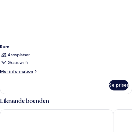
Rum
4 sovplatser
Gratis wi-fi
Mer
Mer information
information
om
Se priser
Rum
Liknande boenden
Hampton By Hilton Budapest City Centre
Hilton G