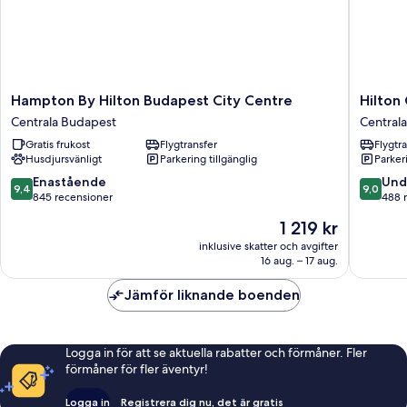
Hampton
Hilton
Hampton By Hilton Budapest City Centre
Hilton
By
Garden
Centrala Budapest
Central
Hilton
Inn
Gratis frukost
Flygtransfer
Flygtr
Budapest
Budape
Husdjursvänligt
Parkering tillgänglig
Parkeri
City
City
Centre
Centre
9.4
9.0
Enastående
Und
9,4
9,0
Centrala
Centrala
av
av
845 recensioner
488 
Budapest
Budape
10,
10,
Priset
1 219 kr
Enastående,
Underba
är
845 recensioner
488 rec
inklusive skatter och avgifter
1 219 kr
16 aug. – 17 aug.
Jämför liknande boenden
Logga in för att se aktuella rabatter och förmåner. Fler
förmåner för fler äventyr!
Logga in
Registrera dig nu, det är gratis