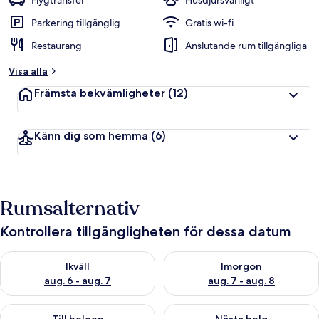
Flygtransfer
Husdjursvänligt
Parkering tillgänglig
Gratis wi-fi
Restaurang
Anslutande rum tillgängliga
Visa alla
Främsta bekvämligheter
(12)
Känn dig som hemma
(6)
Rumsalternativ
Kontrollera tillgängligheten för dessa datum
Kontrollera tillgängligheten för ikväll aug. 6 - aug. 7
Kontrollera tillgängligheten f
Ikväll
Imorgon
aug. 6 - aug. 7
aug. 7 - aug. 8
Kontrollera tillgängligheten för den här helgen aug. 7 - aug. 9
Kontrollera tillgängligheten fö