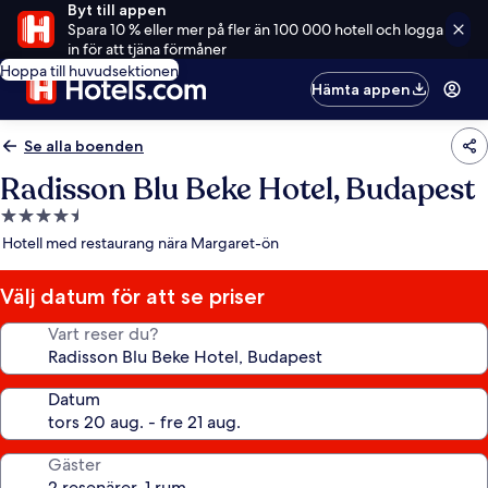
Byt till appen
Spara 10 % eller mer på fler än 100 000 hotell och logga
in för att tjäna förmåner
Hoppa till huvudsektionen
Hämta appen
Se alla boenden
Radisson Blu Beke Hotel, Budapest
4.5-
stjärnigt
Hotell med restaurang nära Margaret-ön
boende
Välj datum för att se priser
Vart reser du?
Datum
Gäster