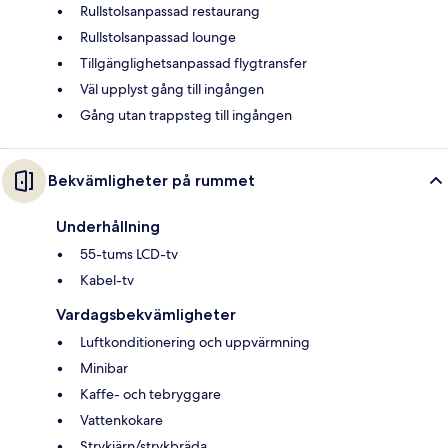
Rullstolsanpassad restaurang
Rullstolsanpassad lounge
Tillgänglighetsanpassad flygtransfer
Väl upplyst gång till ingången
Gång utan trappsteg till ingången
Bekvämligheter på rummet
Underhållning
55-tums LCD-tv
Kabel-tv
Vardagsbekvämligheter
Luftkonditionering och uppvärmning
Minibar
Kaffe- och tebryggare
Vattenkokare
Strykjärn/strykbräda