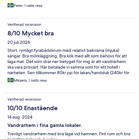
Peter, 1 natts resa
Verifierad recension
8/10 Mycket bra
20 juli 2026
Stort, rymligt fyrabäddsrum med relativt bekväma (mjuka)
sängar. Bra mörkläggning. Bra kök med allt som behövs för att
laga mat. Det som drar ner betyget för mig är att vandrarhem
ska vara prisvärt. Här betalade vi samma som för ett hotell i
närheten. Sen tillkommer 80kr pp för lakan/handduk (240kr för
oss). Och frukost 100 resp 70 kr vuxen/barn (270 kr tot). Och vill
Mikaela, 1 natts resa
du inte städa - 100 kr till. Då kostar det plötsligt 50% mer än ett
hotellrum?
Verifierad recension
10/10 Enastående
14 aug. 2024
Vandrarhem i fina gamla lokaler.
Trevligt vandrarhem med bra läge vid hamnen. Fint rum och bra