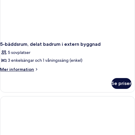
5-bäddsrum, delat badrum i extern byggnad
5 sovplatser
3 enkelsängar och 1 våningssäng (enkel)
Mer
Mer information
information
om
Se priser
5-
bäddsrum,
delat
badrum
i
extern
byggnad