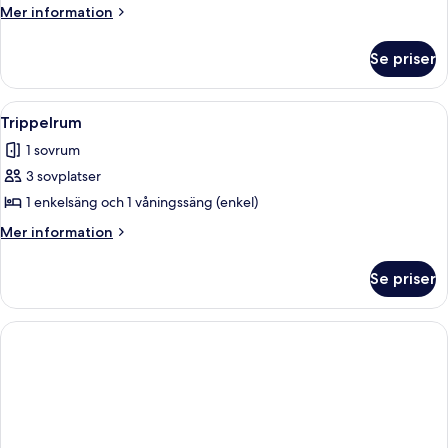
Mer
Mer information
information
om
Se priser
Fyrbäddsrum
Öppna
Ett rum med ett vitt bord, två stolar
2
Trippelrum
alla
1 sovrum
foton
3 sovplatser
för
Trippelrum
1 enkelsäng och 1 våningssäng (enkel)
Mer
Mer information
information
om
Se priser
Trippelrum