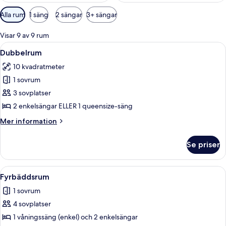
Tillgängliga
Alla rum
1 säng
2 sängar
3+ sängar
filter
för
Visar 9 av 9 rum
rum
Öppna
Ett sovrum med en säng, ett sängbord,
3
Dubbelrum
alla
10 kvadratmeter
foton
1 sovrum
för
Dubbelrum
3 sovplatser
2 enkelsängar ELLER 1 queensize-säng
Mer
Mer information
information
om
Se priser
Dubbelrum
Öppna
Ett sovrum med en våningssäng, ett skr
1
Fyrbäddsrum
alla
1 sovrum
foton
4 sovplatser
för
Fyrbäddsrum
1 våningssäng (enkel) och 2 enkelsängar