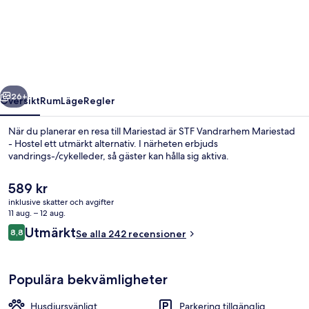
Vandrarhem
Mariestad
-
Hostel
regående
Nästa
26+
Översikt
Rum
Läge
Regler
När du planerar en resa till Mariestad är STF Vandrarhem Mariestad
- Hostel ett utmärkt alternativ. I närheten erbjuds
vandrings-/cykelleder, så gäster kan hålla sig aktiva.
Det
589 kr
nuvarande
inklusive skatter och avgifter
priset
11 aug. – 12 aug.
är
Recensioner
Utmärkt
8,8
Se alla 242 recensioner
589 kr
8,8 av 10,
Innergård
Populära bekvämligheter
Husdjursvänligt
Parkering tillgänglig