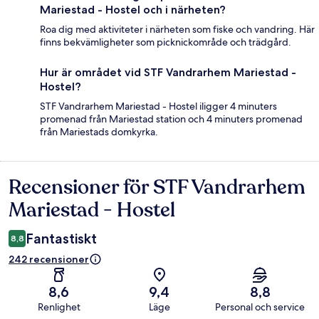
Mariestad - Hostel och i närheten?
Roa dig med aktiviteter i närheten som fiske och vandring. Här
finns bekvämligheter som picknickområde och trädgård.
Hur är området vid STF Vandrarhem Mariestad -
Hostel?
STF Vandrarhem Mariestad - Hostel iligger 4 minuters
promenad från Mariestad station och 4 minuters promenad
från Mariestads domkyrka.
Recensioner för STF Vandrarhem
Recensioner
Mariestad - Hostel
Fantastiskt
8,8
242 recensioner
8,6
9,4
8,8
Renlighet
Läge
Personal och service