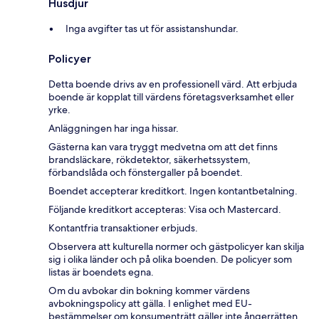
Husdjur
Inga avgifter tas ut för assistanshundar.
Policyer
Detta boende drivs av en professionell värd. Att erbjuda
boende är kopplat till värdens företagsverksamhet eller
yrke.
Anläggningen har inga hissar.
Gästerna kan vara tryggt medvetna om att det finns
brandsläckare, rökdetektor, säkerhetssystem,
förbandslåda och fönstergaller på boendet.
Boendet accepterar kreditkort. Ingen kontantbetalning.
Följande kreditkort accepteras: Visa och Mastercard.
Kontantfria transaktioner erbjuds.
Observera att kulturella normer och gästpolicyer kan skilja
sig i olika länder och på olika boenden. De policyer som
listas är boendets egna.
Om du avbokar din bokning kommer värdens
avbokningspolicy att gälla. I enlighet med EU-
bestämmelser om konsumenträtt gäller inte ångerrätten