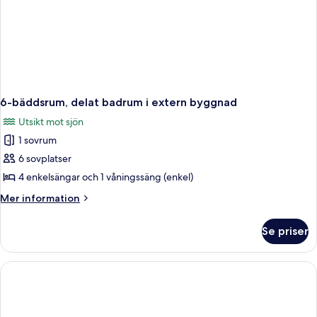
6-bäddsrum, delat badrum i extern byggnad
Utsikt mot sjön
1 sovrum
6 sovplatser
4 enkelsängar och 1 våningssäng (enkel)
Mer
Mer information
information
om
Se priser
6-
bäddsrum,
delat
badrum
i
extern
byggnad