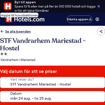
Byt till appen
Spara 10 % eller mer på fler än 100 000 hotell och logga
in för att tjäna förmåner
Hoppa till huvudsektionen
Hämta appen
Se alla boenden
STF Vandrarhem Mariestad -
Hostel
2.0-
stjärnigt
Vandrarhem i Mariestad
boende
Välj datum för att se priser
Vart reser du?
Datum