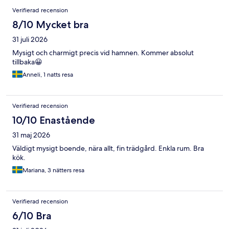
Recensioner
Verifierad recension
8/10 Mycket bra
31 juli 2026
Mysigt och charmigt precis vid hamnen. Kommer absolut
tillbaka😀
Anneli, 1 natts resa
Verifierad recension
10/10 Enastående
31 maj 2026
Väldigt mysigt boende, nära allt, fin trädgård. Enkla rum. Bra
kök.
Mariana, 3 nätters resa
Verifierad recension
6/10 Bra