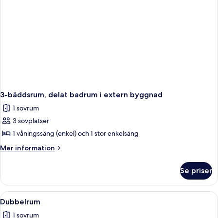
3-bäddsrum, delat badrum i extern byggnad
1 sovrum
3 sovplatser
1 våningssäng (enkel) och 1 stor enkelsäng
Mer
Mer information
information
om
Se priser
3-
bäddsrum,
delat
Öppna
Ett sovrum med en säng, ett sängbord,
1
badrum
Dubbelrum
alla
i
1 sovrum
extern