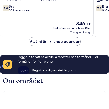
Gratis wi-fi
Restaurang
Avgift
Mariest
7.8
7.8
Bra
Bra
7,8
7,8
av
av
602 recensioner
963 
10,
10,
Bra,
Bra,
Priset
846 kr
602 recensioner
963 rec
är
inklusive skatter och avgifter
846 kr
11 aug. – 12 aug.
Jämför liknande boenden
Logga in för att se aktuella rabatter och förmåner. Fler
förmåner för fler äventyr!
Logga in
Registrera dig nu, det är gratis
Om området