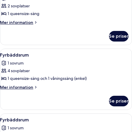
foton
byggnad
2 sovplatser
för
Dubbelrum
1 queensize-säng
Mer
Mer information
information
om
Se priser
Dubbelrum
Öppna
Ett sovrum med en säng, en byrå, en s
1
Fyrbäddsrum
alla
1 sovrum
foton
4 sovplatser
för
Fyrbäddsrum
1 queensize-säng och 1 våningssäng (enkel)
Mer
Mer information
information
om
Se priser
Fyrbäddsrum
Öppna
Ett sovrum med en säng, en byrå, en s
1
Fyrbäddsrum
alla
1 sovrum
foton