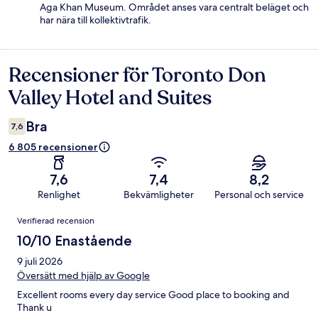
Aga Khan Museum. Området anses vara centralt beläget och
har nära till kollektivtrafik.
Recensioner för Toronto Don
Recensioner
Valley Hotel and Suites
Bra
7,6
6 805 recensioner
7,6
7,4
8,2
Renlighet
Bekvämligheter
Personal och service
Recensioner
Verifierad recension
10/10 Enastående
9 juli 2026
Översätt med hjälp av Google
Excellent rooms every day service Good place to booking and
Thank u