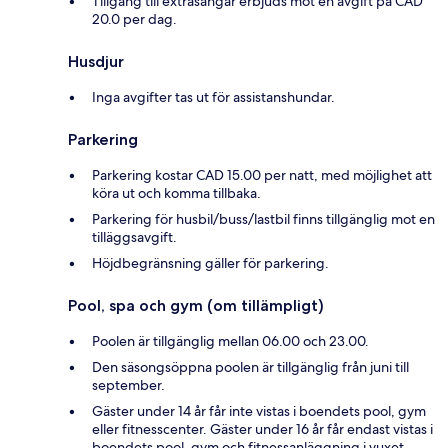
Tillgång till extrasängar erbjuds mot en avgift på CAD
20.0 per dag.
Husdjur
Inga avgifter tas ut för assistanshundar.
Parkering
Parkering kostar CAD 15.00 per natt, med möjlighet att
köra ut och komma tillbaka.
Parkering för husbil/buss/lastbil finns tillgänglig mot en
tilläggsavgift.
Höjdbegränsning gäller för parkering.
Pool, spa och gym (om tillämpligt)
Poolen är tillgänglig mellan 06.00 och 23.00.
Den säsongsöppna poolen är tillgänglig från juni till
september.
Gäster under 14 år får inte vistas i boendets pool, gym
eller fitnesscenter. Gäster under 16 år får endast vistas i
boendets pool, gym och fitnessanläggning i vuxet