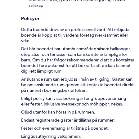
sällskap.
Policyer
Detta boende drivs av en professionell värd. Att erbjuda
boende är kopplat till värdens företagsverksamhet eller
yrke.
Det här boendet har utomhusområden såsom balkonger,
uteplatser och terrasser som kanske inte är lämpliga för
barn. Om du har frågor rekommenderar vi att du kontaktar
boendet före ankomst för att bekräfta att de kan ta emot
dig i ett lämpligt rum.
Anslutande rum kan erbjudas i mån av tillgång. Gäster kan
be om anslutande rum genom att kontakta boendet direkt
på numret i bokningsbekräftelsen.
Enligt policy kan vissa bokningar för gruppevenemang
eller fester, inklusive svensexor och möhippor, nekas.
Oljud utanför kan höras in på rummen.
Endast registrerade gäster är tillåtna på rummen.
Fester och evenemang är tillåtna på boendet.
Långtidsuthyrning välkommen.