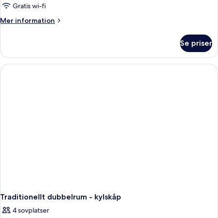
Gratis wi-fi
Mer
Mer information
information
om
Se priser
Traditionellt
dubbelrum
(Pet
Friendly)
Traditionellt dubbelrum - kylskåp
4 sovplatser