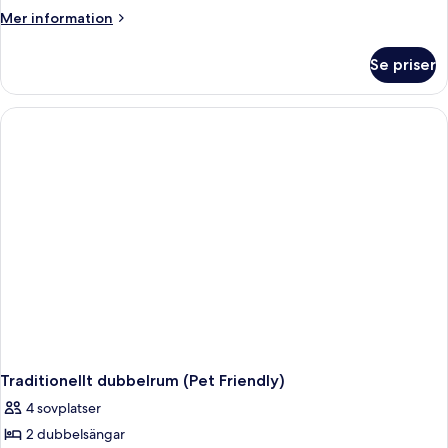
King
Mer
Mer information
Beds)
information
om
Se priser
Traditionellt
rum
(2
King
Beds)
Traditionellt dubbelrum (Pet Friendly)
4 sovplatser
2 dubbelsängar