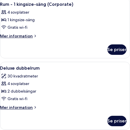
Öppna
Ett hotellrum med en stor säng, ett sk
5
Rum - 1 kingsize-säng (Corporate)
alla
4 sovplatser
foton
1 kingsize-säng
för
Rum
Gratis wi-fi
-
Mer
Mer information
1
information
om
kingsize-
Se priser
Rum
säng
-
(Corporate)
1
Öppna
Ett hotellrum med två sängar, ett skr
5
kingsize-
Deluxe dubbelrum
alla
säng
30 kvadratmeter
(Corporate)
foton
4 sovplatser
för
Deluxe
2 dubbelsängar
dubbelrum
Gratis wi-fi
Mer
Mer information
information
om
Se priser
Deluxe
dubbelrum