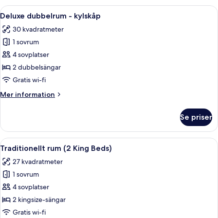
Öppna
Ett hotellrum med två sängar, ett skri
3
Deluxe dubbelrum - kylskåp
alla
30 kvadratmeter
foton
1 sovrum
för
Deluxe
4 sovplatser
dubbelrum
2 dubbelsängar
-
Gratis wi-fi
kylskåp
Mer
Mer information
information
om
Se priser
Deluxe
dubbelrum
-
Öppna
Ett hotellrum med två sängar, ett skr
4
kylskåp
Traditionellt rum (2 King Beds)
alla
27 kvadratmeter
foton
1 sovrum
för
Traditionellt
4 sovplatser
rum
2 kingsize-sängar
(2
Gratis wi-fi