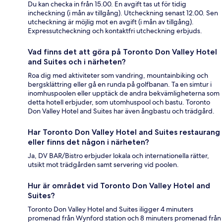
Du kan checka in från 15.00. En avgift tas ut för tidig
incheckning (i mån av tillgång). Utcheckning senast 12.00. Sen
utcheckning är möjlig mot en avgift (i mån av tillgång).
Expressutcheckning och kontaktfri utcheckning erbjuds.
Vad finns det att göra på Toronto Don Valley Hotel
and Suites och i närheten?
Roa dig med aktiviteter som vandring, mountainbiking och
bergsklättring eller gå en runda på golfbanan. Ta en simtur i
inomhuspoolen eller upptäck de andra bekvämligheterna som
detta hotell erbjuder, som utomhuspool och bastu. Toronto
Don Valley Hotel and Suites har även ångbastu och trädgård.
Har Toronto Don Valley Hotel and Suites restaurang
eller finns det någon i närheten?
Ja, DV BAR/Bistro erbjuder lokala och internationella rätter,
utsikt mot trädgården samt servering vid poolen.
Hur är området vid Toronto Don Valley Hotel and
Suites?
Toronto Don Valley Hotel and Suites iligger 4 minuters
promenad från Wynford station och 8 minuters promenad från