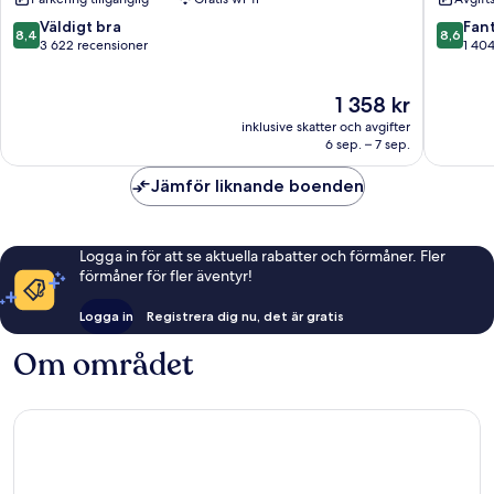
York
Inn
by
Scarbor
8.4
8.6
Väldigt bra
Fant
8,4
8,6
IHG
av
av
3 622 recensioner
1 40
North
10,
10,
York
Väldigt
Fantastis
Priset
1 358 kr
bra,
1 404 re
är
3 622 recensioner
inklusive skatter och avgifter
1 358 kr
6 sep. – 7 sep.
Jämför liknande boenden
Logga in för att se aktuella rabatter och förmåner. Fler
förmåner för fler äventyr!
Logga in
Registrera dig nu, det är gratis
Om området