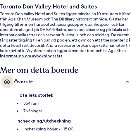
Toronto Don Valley Hotel and Suites
Toronto Don Valley Hotel and Suites ligger mindre än 10 minuters bilfärd
från Aga Khan Museum och The Distillery historiskt område. Gäster har
tillgång till en inomhuspool och säsongsöppen utomhuspool, och kan
dessutom äta gott på DV BAR/Bistro, som specialiserar sig på lokala och
internationella rätter och serverar frukost, lunch och middag. Dessutom
får gäster tillgång till en bar vid poolen, ett gym och ett fitnesscenter på
detta hotell i art décostil. Andra resenärer brukar uppskatta närheten till
kollektivtrafik. Wynford station ligger 4 minuter bort och till Aga Khan
Park & Museum station tar det inte mer än 8 minuter att gå.
Information om avbokningsrätt
Mer om detta boende
Översikt
Hotellets storlek
354 rum
7 våningar
Incheckning/utcheckning
Incheckning börjar kl. 15.00