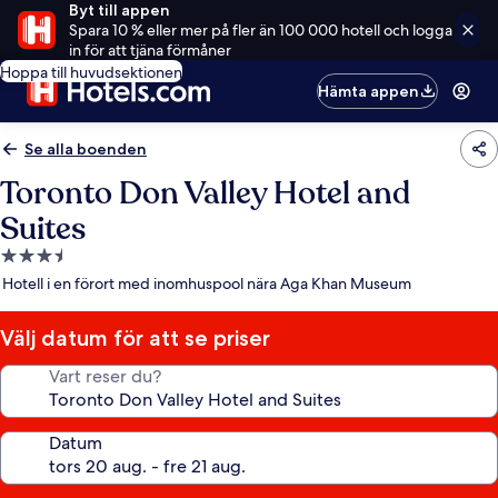
Byt till appen
Spara 10 % eller mer på fler än 100 000 hotell och logga
in för att tjäna förmåner
Hoppa till huvudsektionen
Hämta appen
Se alla boenden
Toronto Don Valley Hotel and
Suites
3.5-
stjärnigt
Hotell i en förort med inomhuspool nära Aga Khan Museum
boende
Välj datum för att se priser
Vart reser du?
Datum