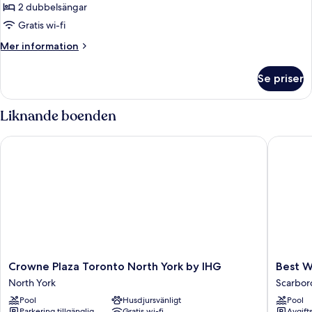
2 dubbelsängar
Gratis wi-fi
Mer
Mer information
information
om
Se priser
Traditionellt
dubbelrum
-
Liknande boenden
kylskåp
Crowne Plaza Toronto North York by IHG
Best Wes
Crowne
Best
Crowne Plaza Toronto North York by IHG
Best W
Plaza
Western
North York
Scarbo
Toronto
Plus
Pool
Husdjursvänligt
Pool
North
Executi
Parkering tillgänglig
Gratis wi-fi
Avgift