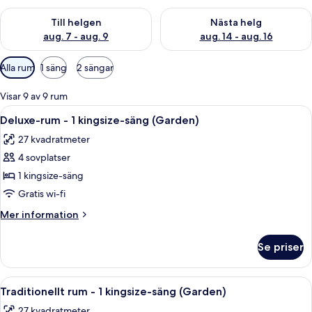
Kontrollera tillgängligheten för den här helgen aug. 7 - aug. 9
Kontrollera tillgängligheten fö
Till helgen
Nästa helg
aug. 7 - aug. 9
aug. 14 - aug. 16
Tillgängliga
Alla rum
1 säng
2 sängar
filter
för
Visar 9 av 9 rum
rum
Öppna
Ett hotellrum med en stor säng, ett sk
5
Deluxe-rum - 1 kingsize-säng (Garden)
alla
27 kvadratmeter
foton
4 sovplatser
för
Deluxe-
1 kingsize-säng
rum
Gratis wi-fi
-
Mer
Mer information
1
information
kingsize-
om
Se priser
Deluxe-
säng
rum
(Garden)
-
Öppna
Ett hotellrum med en stor säng, två sä
5
1
Traditionellt rum - 1 kingsize-säng (Garden)
alla
kingsize-
27 kvadratmeter