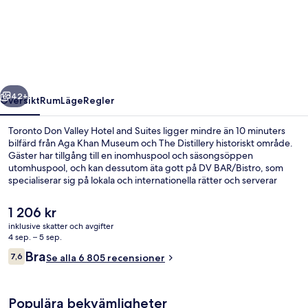
Don
Valley
Hotel
and
Suites
regående
Nästa
42+
Översikt
Rum
Läge
Regler
Toronto Don Valley Hotel and Suites ligger mindre än 10 minuters
bilfärd från Aga Khan Museum och The Distillery historiskt område.
Gäster har tillgång till en inomhuspool och säsongsöppen
utomhuspool, och kan dessutom äta gott på DV BAR/Bistro, som
specialiserar sig på lokala och internationella rätter och serverar
frukost, lunch och middag. Dessutom får gäster tillgång till en bar
vid poolen, ett gym och ett fitnesscenter på detta hotell i art
Det
1 206 kr
décostil. Andra resenärer brukar uppskatta närheten till
nuvarande
inklusive skatter och avgifter
kollektivtrafik. Wynford station ligger 4 minuter bort och till Aga
priset
4 sep. – 5 sep.
Khan Park & Museum station tar det inte mer än 8 minuter att gå.
Lobby
är
Recensioner
Bra
7,6
Se alla 6 805 recensioner
1 206 kr
7,6 av 10,
Populära bekvämligheter