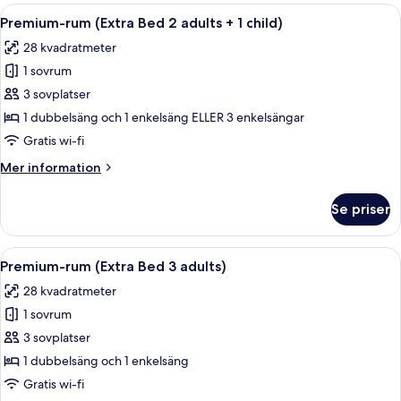
(View)
Öppna
Ett modernt hotellrum med en stor säng
8
Premium-rum (Extra Bed 2 adults + 1 child)
alla
28 kvadratmeter
foton
1 sovrum
för
Premium-
3 sovplatser
rum
1 dubbelsäng och 1 enkelsäng ELLER 3 enkelsängar
(Extra
Gratis wi-fi
Bed
Mer
Mer information
2
information
adults
om
Se priser
Premium-
+
rum
1
(Extra
Öppna
Ett modernt hotellrum med en stor säng
child)
8
Bed
Premium-rum (Extra Bed 3 adults)
alla
2
28 kvadratmeter
adults
foton
+
1 sovrum
för
1
Premium-
3 sovplatser
child)
rum
1 dubbelsäng och 1 enkelsäng
(Extra
Gratis wi-fi
Bed