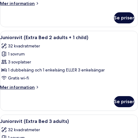
Mer
Mer information
3
information
adults)
om
Se priser
Premium-
rum
(Extra
Öppna
Ett hotellrum med ett stort fönster, en 
15
Bed
Juniorsvit (Extra Bed 2 adults + 1 child)
alla
3
32 kvadratmeter
adults)
foton
1 sovrum
för
Juniorsvit
3 sovplatser
(Extra
1 dubbelsäng och 1 enkelsäng ELLER 3 enkelsängar
Bed
Gratis wi-fi
2
Mer
Mer information
adults
information
+
om
Se priser
Juniorsvit
1
(Extra
child)
Bed
Öppna
Ett hotellrum med ett stort fönster, en 
15
2
Juniorsvit (Extra Bed 3 adults)
alla
adults
32 kvadratmeter
+
foton
1
1 sovrum