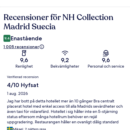
Recensioner för NH Collection
Recensioner
Madrid Suecia
Enastående
9,4
1 005 recensioner
9,6
9,2
9,6
Renlighet
Bekvämligheter
Personal och service
Recensioner
Verifierad recension
4/10 Hyfsat
1 aug. 2026
Jag har bott på detta hotellet mer än 10 gånger Bra centralt
placerat hotel med enkel access till alla Madrids sevärdheter och
även taxi för vidarefärd. Hotellet i sig håller inte en 5-stjärning
status eftersom många hotellrum behöver en rejäl
uppgradering. Restaurangen håller en ovanligt dålig standard
och behöver även den förbättras. Frukosten är däremot mycket
Mikael, 2 nätters resa