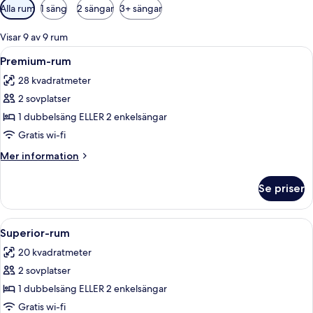
Tillgängliga
Alla rum
1 säng
2 sängar
3+ sängar
filter
för
Visar 9 av 9 rum
rum
Öppna
Ett modernt hotellrum med en stor säng
8
Premium-rum
alla
28 kvadratmeter
foton
2 sovplatser
för
Premium-
1 dubbelsäng ELLER 2 enkelsängar
rum
Gratis wi-fi
Mer
Mer information
information
om
Se priser
Premium-
rum
Öppna
Ett modernt hotellrum med en stor sä
9
Superior-rum
alla
20 kvadratmeter
foton
2 sovplatser
för
Superior-
1 dubbelsäng ELLER 2 enkelsängar
rum
Gratis wi-fi