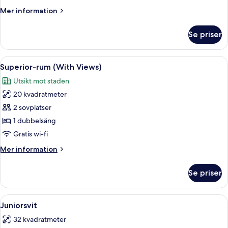
Mer
Mer information
information
om
Se priser
Superior-
rum
Öppna
Ett modernt hotellrum med en stor sän
11
Superior-rum (With Views)
alla
Utsikt mot staden
foton
20 kvadratmeter
för
Superior-
2 sovplatser
rum
1 dubbelsäng
(With
Gratis wi-fi
Views)
Mer
Mer information
information
om
Se priser
Superior-
rum
(With
Öppna
Ett hotellrum med ett stort fönster, en 
15
Views)
Juniorsvit
alla
32 kvadratmeter
foton