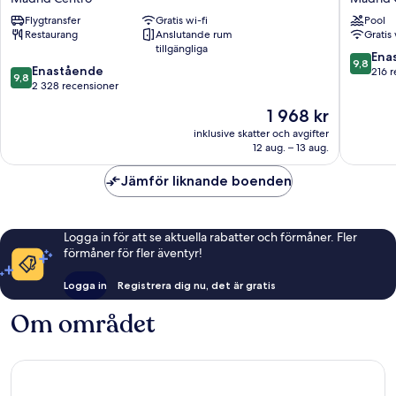
Madrid
Madrid
Flygtransfer
Gratis wi-fi
Pool
Centro
Madrid
Restaurang
Anslutande rum
Gratis 
Centro
tillgängliga
9.8
Ena
9,8
9.8
Enastående
av
216 
9,8
av
2 328 recensioner
10,
10,
Enaståe
Priset
1 968 kr
Enastående,
216 rece
är
2 328 recensioner
inklusive skatter och avgifter
1 968 kr
12 aug. – 13 aug.
Jämför liknande boenden
Logga in för att se aktuella rabatter och förmåner. Fler
förmåner för fler äventyr!
Logga in
Registrera dig nu, det är gratis
Om området