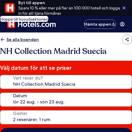
Byt till appen
Spara 10 % eller mer på fler än 100 000 hotell och logga
in för att tjäna förmåner
Hoppa till huvudsektionen
Hämta appen
Se alla boenden
NH Collection Madrid Suecia
Välj datum för att se priser
Vart reser du?
Datum
Gäster