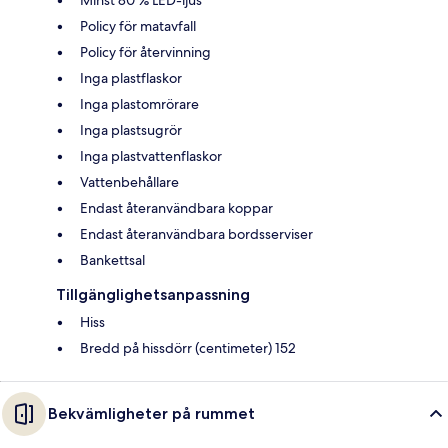
Policy för matavfall
Policy för återvinning
Inga plastflaskor
Inga plastomrörare
Inga plastsugrör
Inga plastvattenflaskor
Vattenbehållare
Endast återanvändbara koppar
Endast återanvändbara bordsserviser
Bankettsal
Tillgänglighetsanpassning
Hiss
Bredd på hissdörr (centimeter) 152
Bekvämligheter på rummet