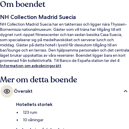
Om boendet
NH Collection Madrid Suecia
NH Collection Madrid Suecia har en takterrass och ligger nära Thyssen-
Bornemisza nationalmuseum. Gäster som vill träna har tillgång till ett
dygnet runt-öppet fitnesscenter och kan sedan besöka Casa Suecia,
som specialiserar sig på medelhavsköket och serverar lunch och
middag. Gäster på detta hotell i lyxstil får dessutom tillgång till en
bar/lounge och en terrass. Den hjälpsamma personalen och det centrala
läget brukar uppskattas av våra resenärer. Boendet ligger bara en kort
promenad från kollektivtrafik. Till Banco de España station tar det 4
minuter att gå och till Sevilla station är det 4 minuter.
Information om avbokningsrätt
Mer om detta boende
Översikt
Hotellets storlek
123 rum
10 våningar