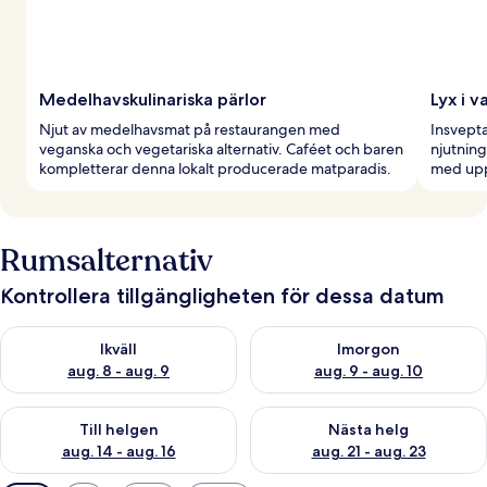
Medelhavskulinariska pärlor
Lyx i v
Njut av medelhavsmat på restaurangen med
Insvepta
veganska och vegetariska alternativ. Caféet och baren
njutning
kompletterar denna lokalt producerade matparadis.
med upp
Rumsalternativ
Kontrollera tillgängligheten för dessa datum
Kontrollera tillgängligheten för ikväll aug. 8 - aug. 9
Kontrollera tillgängligheten f
Ikväll
Imorgon
aug. 8 - aug. 9
aug. 9 - aug. 10
Kontrollera tillgängligheten för den här helgen aug. 14 - aug. 
Kontrollera tillgängligheten fö
Till helgen
Nästa helg
aug. 14 - aug. 16
aug. 21 - aug. 23