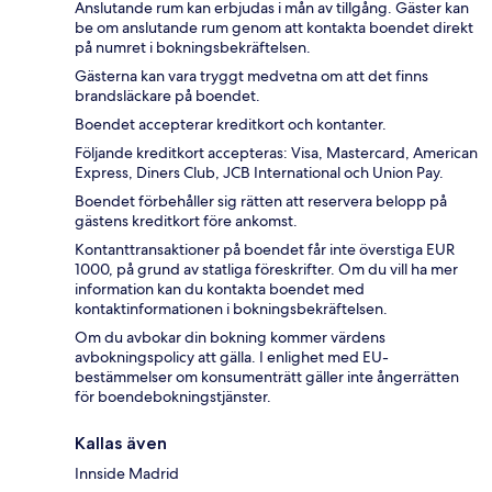
Anslutande rum kan erbjudas i mån av tillgång. Gäster kan
be om anslutande rum genom att kontakta boendet direkt
på numret i bokningsbekräftelsen.
Gästerna kan vara tryggt medvetna om att det finns
brandsläckare på boendet.
Boendet accepterar kreditkort och kontanter.
Följande kreditkort accepteras: Visa, Mastercard, American
Express, Diners Club, JCB International och Union Pay.
Boendet förbehåller sig rätten att reservera belopp på
gästens kreditkort före ankomst.
Kontanttransaktioner på boendet får inte överstiga EUR
1000, på grund av statliga föreskrifter. Om du vill ha mer
information kan du kontakta boendet med
kontaktinformationen i bokningsbekräftelsen.
Om du avbokar din bokning kommer värdens
avbokningspolicy att gälla. I enlighet med EU-
bestämmelser om konsumenträtt gäller inte ångerrätten
för boendebokningstjänster.
Kallas även
Innside Madrid