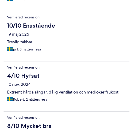
bra. I övrigt finns det några kul saker med hotellet som en
Rooftop bar och en speak-easy bar gömd på hotellet.
Verifierad recension
10/10 Enastående
19 maj 2026
Trevlig takbar
jarl, 3 nätters resa
Verifierad recension
4/10 Hyfsat
10 nov. 2024
Extremt hårda sängar, dålig ventilation och medioker frukost
Robert, 2 nätters resa
Verifierad recension
8/10 Mycket bra