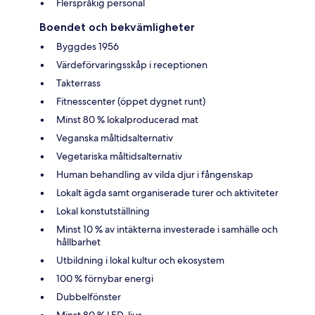
Flerspråkig personal
Boendet och bekvämligheter
Byggdes 1956
Värdeförvaringsskåp i receptionen
Takterrass
Fitnesscenter (öppet dygnet runt)
Minst 80 % lokalproducerad mat
Veganska måltidsalternativ
Vegetariska måltidsalternativ
Human behandling av vilda djur i fångenskap
Lokalt ägda samt organiserade turer och aktiviteter
Lokal konstutställning
Minst 10 % av intäkterna investerade i samhälle och
hållbarhet
Utbildning i lokal kultur och ekosystem
100 % förnybar energi
Dubbelfönster
Minst 80 % LED-ljus