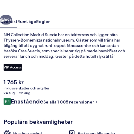
regående
Nästa
69+
Översikt
Rum
Läge
Regler
NH Collection Madrid Suecia har en takterrass och ligger nära
Thyssen-Bornemisza nationalmuseum. Gäster som vill träna har
tillgång till ett dygnet runt-öppet fitnesscenter och kan sedan
besöka Casa Suecia, som specialiserar sig på medelhavsköket och
serverar lunch och middag. Gäster på detta hotell i lyxstil får
dessutom tillgång till en bar/lounge och en terrass. Den hjälpsamma
personalen och det centrala läget brukar uppskattas av våra
VIP Access
resenärer. Boendet ligger bara en kort promenad från
kollektivtrafik. Till Banco de España station tar det 4 minuter att gå
Det
1 765 kr
och till Sevilla station är det 4 minuter.
Premium-rum (View) | Minibar, värdefö
nuvarande
inklusive skatter och avgifter
priset
24 aug. – 25 aug.
är
Recensioner
Enastående
9,4
Se alla 1 005 recensioner
1 765 kr
9,4 av 10,
Populära bekvämligheter
Husdjursvänligt
Parkering tillgänglig