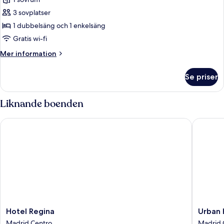
för
child)
Juniorsvit
3 sovplatser
(Extra
1 dubbelsäng och 1 enkelsäng
Bed
Gratis wi-fi
3
Mer
Mer information
adults)
information
om
Se priser
Juniorsvit
(Extra
Bed
Liknande boenden
3
adults)
Hotel Regina
Urban Hi
Hotel
Urban
Hotel Regina
Urban 
Regina
Hive
Madrid Centro
Madrid 