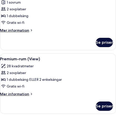
1 sovrum
för
Juniorsvit
2 sovplatser
1 dubbelsäng
Gratis wi-fi
Mer
Mer information
information
om
Se priser
Juniorsvit
Öppna
Ett modernt hotellrum med en stor säng
9
Premium-rum (View)
alla
28 kvadratmeter
foton
2 sovplatser
för
Premium-
1 dubbelsäng ELLER 2 enkelsängar
rum
Gratis wi-fi
(View)
Mer
Mer information
information
om
Se priser
Premium-
rum