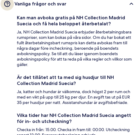
Vanliga frågor och svar
Kan man avboka gratis på NH Collection Madrid
Suecia och få hela beloppet återbetalat?
Ja, NH Collection Madrid Suecia erbjuder återbetalningsbara
rumspriser, som kan bokas på våra sidor. Om du har bokat ett
fullt återbetalningsbart rumspris kan detta avbokas fram till
några dagar före incheckning, beroende på boendets
avbokningspolicy. Se till att du läser igenom boendets
avbokningspolicy för att ta reda på vilka regler och villkor som
gäller.
Är det tillåtet att ta med sig husdjur till NH
Collection Madrid Suecia?
Ja, katter och hundar är välkomna, dock högst 2 per rum och
med en vikt på upp till 25 kg per djur. En avgift tas ut på EUR
35 per husdjur per natt. Assistanshundar är avgiftsbefriade.
Vilka tider har NH Collection Madrid Suecia angett
för in- och utcheckning?
Checka in från: 15.00. Checka in fram till: 00.00. Utcheckning
senast 12.00. Expressutcheckning erbjuds.