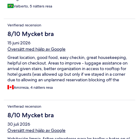
Valberto, 5 nätters resa
Verifierad recension
8/10 Mycket bra
15 juni 2026
Översätt med hjälp av Google
Great location, good food, easy checkin, great housekeeping,
helpful on checkout. Areas to improve - luggage assistance on
arrival given stairs, better organization in access to rooftop for
hotel guests (was allowed up but only if we stayed in a corner
due to allowing an unplanned reservation blocking off the
space)
Amirreza, 4 nätters resa
Verifierad recension
8/10 Mycket bra
30 juli 2026
Översätt med hjälp av Google
Habitación limpia, faltan colgadores para las toallas y batas en el