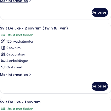
Mer
Mer information
(Twin
information
&
om
Se priser
Twin)
Svit
Premier
-
Öppna
Ett hotellrum med en stor säng, ett skr
5
2
Svit Deluxe - 2 sovrum (Twin & Twin)
alla
sovrum
Utsikt mot floden
(Twin
foton
&
125 kvadratmeter
för
Twin)
Svit
2 sovrum
Deluxe
6 sovplatser
-
4 enkelsängar
2
Gratis wi-fi
sovrum
Mer
Mer information
(Twin
information
&
om
Se priser
Twin)
Svit
Deluxe
-
Öppna
Ett rymligt vardagsrum med ett stort 
5
2
Svit Deluxe - 1 sovrum
alla
sovrum
Utsikt mot floden
(Twin
foton