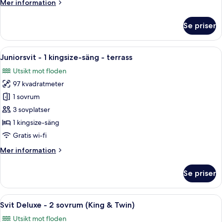
Mer
Mer information
säng
information
-
om
Se priser
balkong
Deluxe-
rum
-
Öppna
Ett rymligt vardagsrum med utsikt över
5
1
Juniorsvit - 1 kingsize-säng - terrass
alla
kingsize-
Utsikt mot floden
säng
foton
-
97 kvadratmeter
för
balkong
Juniorsvit
1 sovrum
-
3 sovplatser
1
1 kingsize-säng
kingsize-
Gratis wi-fi
säng
Mer
Mer information
-
information
terrass
om
Se priser
Juniorsvit
-
1
Öppna
Ett hotellrum med en stor säng, ett skr
6
kingsize-
Svit Deluxe - 2 sovrum (King & Twin)
alla
säng
Utsikt mot floden
-