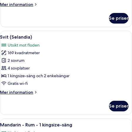
Mer
Mer information
information
om
Se priser
Svit
(Siam)
Öppna
Ett rymligt vardagsrum med ett stort f
11
Svit (Selandia)
alla
Utsikt mot floden
foton
169 kvadratmeter
för
Svit
2 sovrum
(Selandia)
4 sovplatser
1 kingsize-säng och 2 enkelsängar
Gratis wi-fi
Mer
Mer information
information
om
Se priser
Svit
(Selandia)
Öppna
Ett rymligt hotellrum med en stor sän
5
Mandarin - Rum - 1 kingsize-säng
alla