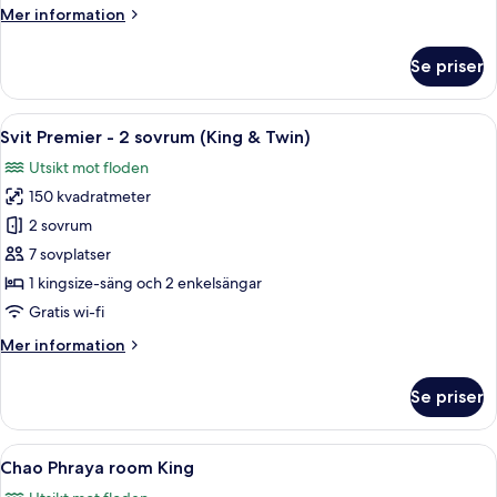
Mer
Mer information
information
om
Se priser
Svit
Premier
-
Öppna
Ett rymligt hotellrum med ett stort fö
8
1
Svit Premier - 2 sovrum (King & Twin)
alla
sovrum
Utsikt mot floden
foton
150 kvadratmeter
för
Svit
2 sovrum
Premier
7 sovplatser
-
1 kingsize-säng och 2 enkelsängar
2
Gratis wi-fi
sovrum
Mer
Mer information
(King
information
&
om
Se priser
Twin)
Svit
Premier
-
Öppna
Ett hotellrum med en gul soffa, ett so
5
2
Chao Phraya room King
alla
sovrum