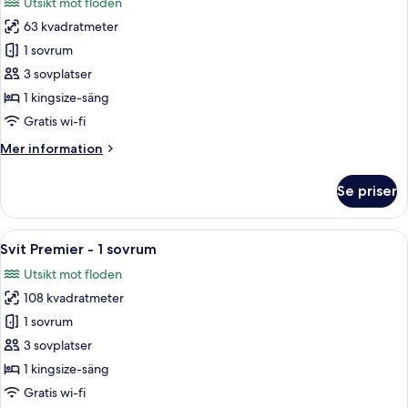
Utsikt mot floden
foton
63 kvadratmeter
för
Mandarin
1 sovrum
-
3 sovplatser
Rum
1 kingsize-säng
-
Gratis wi-fi
1
Mer
Mer information
kingsize-
information
säng
om
Se priser
Mandarin
-
Rum
Öppna
Ett hotellrum med en stor säng, en bän
7
-
Svit Premier - 1 sovrum
alla
1
Utsikt mot floden
kingsize-
foton
säng
108 kvadratmeter
för
Svit
1 sovrum
Premier
3 sovplatser
-
1 kingsize-säng
1
Gratis wi-fi
sovrum