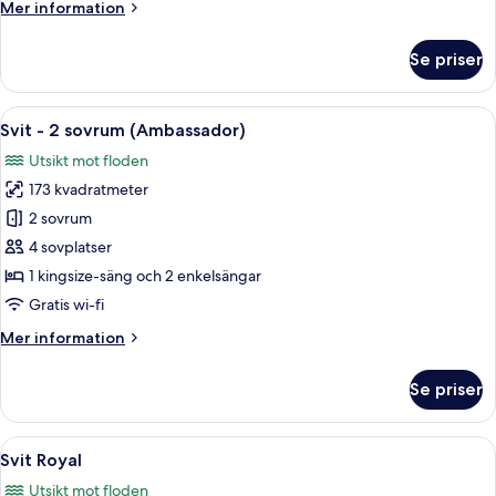
Mer
Mer information
information
om
Se priser
Oriental
Suite
Öppna
Ett rymligt sovrum med en stor säng, e
6
Svit - 2 sovrum (Ambassador)
alla
Utsikt mot floden
foton
173 kvadratmeter
för
Svit
2 sovrum
-
4 sovplatser
2
1 kingsize-säng och 2 enkelsängar
sovrum
Gratis wi-fi
(Ambassador)
Mer
Mer information
information
om
Se priser
Svit
-
2
Öppna
Ett rymligt badrum med ett stort badka
6
sovrum
Svit Royal
alla
(Ambassador)
Utsikt mot floden