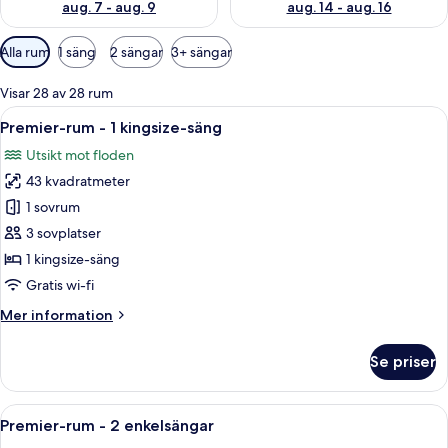
aug. 7 - aug. 9
aug. 14 - aug. 16
Tillgängliga
Alla rum
1 säng
2 sängar
3+ sängar
filter
för
Visar 28 av 28 rum
rum
Öppna
Ett rymligt hotellrum med en stor sän
6
Premier-rum - 1 kingsize-säng
alla
Utsikt mot floden
foton
43 kvadratmeter
för
Premier-
1 sovrum
rum
3 sovplatser
-
1 kingsize-säng
1
Gratis wi-fi
kingsize-
Mer
Mer information
säng
information
om
Se priser
Premier-
rum
-
Öppna
Ett rymligt hotellrum med en stor säng
6
1
Premier-rum - 2 enkelsängar
alla
kingsize-