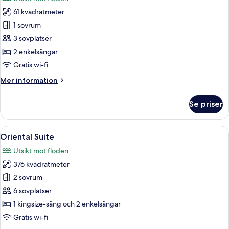
säng
foton
-
61 kvadratmeter
för
utsikt
Panoramic-
1 sovrum
mot
rum
floden
3 sovplatser
-
2 enkelsängar
2
Gratis wi-fi
enkelsängar
Mer
Mer information
-
information
utsikt
om
Se priser
mot
Panoramic-
rum
floden
-
Öppna
Ett rymligt vardagsrum med en stor kri
10
2
Oriental Suite
alla
enkelsängar
Utsikt mot floden
-
foton
utsikt
376 kvadratmeter
för
mot
Oriental
2 sovrum
floden
Suite
6 sovplatser
1 kingsize-säng och 2 enkelsängar
Gratis wi-fi