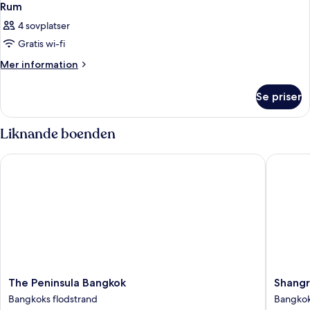
Rum
4 sovplatser
Gratis wi-fi
Mer
Mer information
information
om
Se priser
Rum
Liknande boenden
The Peninsula Bangkok
Shangri-
The
Shangri
The Peninsula Bangkok
Shangr
Peninsula
La
Bangkoks flodstrand
Bangkok
Bangkok
Bangko