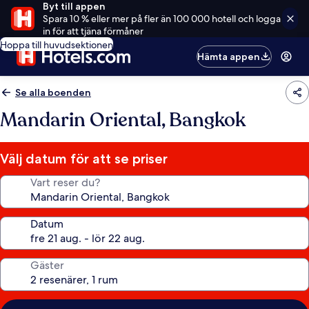
Byt till appen
Spara 10 % eller mer på fler än 100 000 hotell och logga
in för att tjäna förmåner
Hoppa till huvudsektionen
Hämta appen
Se alla boenden
Mandarin Oriental, Bangkok
Välj datum för att se priser
Vart reser du?
Datum
Gäster