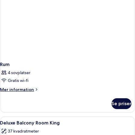
Rum
4 sovplatser
Gratis wi-fi
Mer
Mer information
information
om
Se priser
Rum
Öppna
Ett hotellrum med en stor säng, en bal
2
Deluxe Balcony Room King
alla
37 kvadratmeter
foton