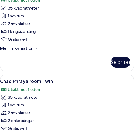
Utsikt mot floden
(King
foton
&
35 kvadratmeter
för
Twin)
Chao
1 sovrum
Phraya
2 sovplatser
room
1 kingsize-säng
King
Gratis wi-fi
Mer
Mer information
information
om
Se priser
Chao
Phraya
room
Öppna
Ett hotellrum med två sängar, utsikt 
5
King
Chao Phraya room Twin
alla
Utsikt mot floden
foton
35 kvadratmeter
för
Chao
1 sovrum
Phraya
2 sovplatser
room
2 enkelsängar
Twin
Gratis wi-fi