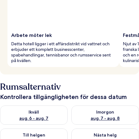
Arbete möter lek
Festmå
Detta hotell ligger i ett affärsdistrikt vid vattnet och
Njut av 
erbjuder ett komplett businesscenter,
franska 
spabehandlingar, tennisbanor och rumsservice sent
och en r
på kvällen.
kulinari
Rumsalternativ
Kontrollera tillgängligheten för dessa datum
Kontrollera tillgängligheten för ikväll aug. 6 - aug. 7
Kontrollera tillgängligheten f
Ikväll
Imorgon
aug. 6 - aug. 7
aug. 7 - aug. 8
Kontrollera tillgängligheten för den här helgen aug. 7 - aug. 9
Kontrollera tillgängligheten fö
Till helgen
Nästa helg