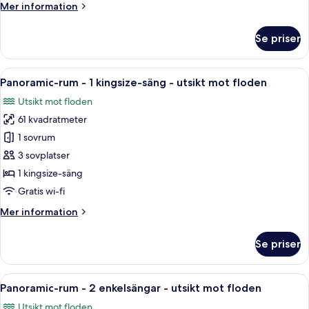
Mer
Mer information
information
om
Se priser
Authors'
Suite
Twin
Öppna
Ett hotellrum med en stor säng, en sof
6
Panoramic-rum - 1 kingsize-säng - utsikt mot floden
alla
Utsikt mot floden
foton
61 kvadratmeter
för
Panoramic-
1 sovrum
rum
3 sovplatser
-
1 kingsize-säng
1
Gratis wi-fi
kingsize-
Mer
Mer information
säng
information
-
om
Se priser
utsikt
Panoramic-
rum
mot
-
Öppna
Ett hotellrum med en stor säng, en soff
floden
6
1
Panoramic-rum - 2 enkelsängar - utsikt mot floden
alla
kingsize-
Utsikt mot floden