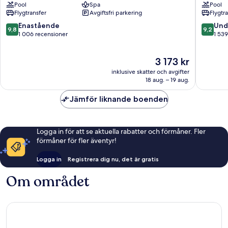
Pool
Spa
Pool
Bangkoks
Bangko
Flygtransfer
Avgiftsfri parkering
Flygtr
flodstrand
centrum
9.8
9.2
Enastående
Und
9,8
9,2
av
av
1 006 recensioner
1 539
10,
10,
Enastående,
Underba
Priset
3 173 kr
1 006 recensioner
1 539 re
är
inklusive skatter och avgifter
3 173 kr
18 aug. – 19 aug.
Jämför liknande boenden
Logga in för att se aktuella rabatter och förmåner. Fler
förmåner för fler äventyr!
Logga in
Registrera dig nu, det är gratis
Om området