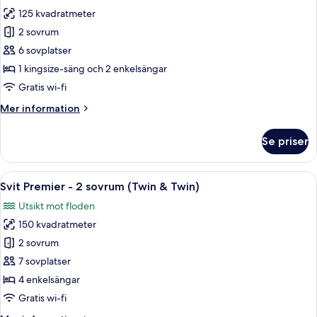
foton
terrass
125 kvadratmeter
för
Svit
2 sovrum
Deluxe
6 sovplatser
-
1 kingsize-säng och 2 enkelsängar
2
Gratis wi-fi
sovrum
Mer
Mer information
(King
information
&
om
Se priser
Twin)
Svit
Deluxe
-
Öppna
Ett rymligt hotellrum med ett stort fö
9
2
Svit Premier - 2 sovrum (Twin & Twin)
alla
sovrum
Utsikt mot floden
(King
foton
&
150 kvadratmeter
för
Twin)
Svit
2 sovrum
Premier
7 sovplatser
-
4 enkelsängar
2
Gratis wi-fi
sovrum