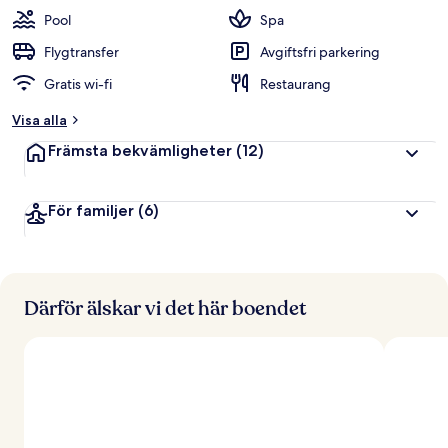
t
Pool
Spa
y
g
Flygtransfer
Avgiftsfri parkering
Gratis wi-fi
Restaurang
a
v
Visa alla
r
Främsta bekvämligheter
(12)
e
s
e
För familjer
(6)
n
ä
r
e
r
Därför älskar vi det här boendet