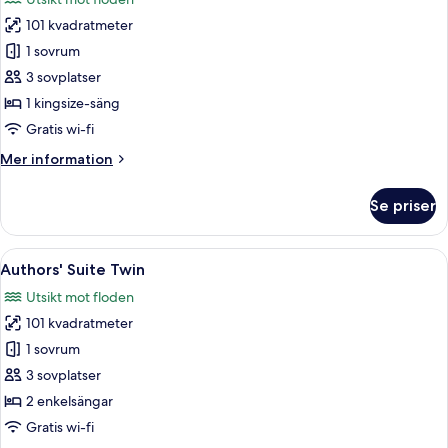
(Chao
foton
Phraya)
101 kvadratmeter
för
Authors'
1 sovrum
Suite
3 sovplatser
King
1 kingsize-säng
Gratis wi-fi
Mer
Mer information
information
om
Se priser
Authors'
Suite
King
Öppna
Ett rymligt vardagsrum med en blå soffa
6
Authors' Suite Twin
alla
Utsikt mot floden
foton
101 kvadratmeter
för
Authors'
1 sovrum
Suite
3 sovplatser
Twin
2 enkelsängar
Gratis wi-fi