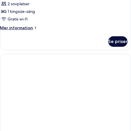
2 sovplatser
för
Deluxe
1 kingsize-säng
Balcony
Gratis wi-fi
Room
Mer
Mer information
King
information
om
Se priser
Deluxe
Balcony
Room
King