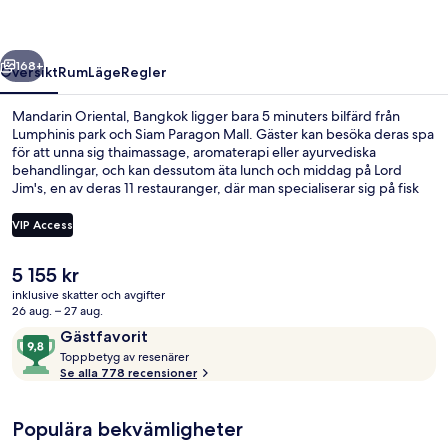
regående
Nästa
168+
Översikt
Rum
Läge
Regler
Mandarin Oriental, Bangkok ligger bara 5 minuters bilfärd från
Lumphinis park och Siam Paragon Mall. Gäster kan besöka deras spa
för att unna sig thaimassage, aromaterapi eller ayurvediska
behandlingar, och kan dessutom äta lunch och middag på Lord
Jim's, en av deras 11 restauranger, där man specialiserar sig på fisk
och skaldjur. Detta hotell i lyxstil erbjuder även gäster tillgång till 2
utomhuspooler, en bar vid poolen och ett gym. Den hjälpsamma
VIP Access
personalen och den generella standarden brukar uppskattas av våra
resenärer. Boendet ligger bara en kort promenad från
Det
5 155 kr
kollektivtrafik. Till Saphan Taksin BTS Station tar det inte mer än 10
Svit Royal | Sängtillbehör av högsta k
nuvarande
minuter att gå.
inklusive skatter och avgifter
priset
26 aug. – 27 aug.
är
Recensioner
9,8
Gästfavorit
5 155 kr
T
av
Toppbetyg av resenärer
o
Se alla 778 recensioner
10,
p
Gästfavorit
p
Populära bekvämligheter
b
e