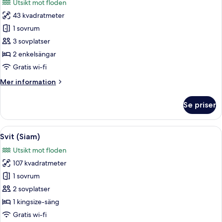
Utsikt mot floden
säng
foton
43 kvadratmeter
för
Premier-
1 sovrum
rum
3 sovplatser
-
2 enkelsängar
2
Gratis wi-fi
enkelsängar
Mer
Mer information
information
om
Se priser
Premier-
rum
-
Öppna
Ett rymligt vardagsrum med en stor TV,
6
2
Svit (Siam)
alla
enkelsängar
Utsikt mot floden
foton
107 kvadratmeter
för
Svit
1 sovrum
(Siam)
2 sovplatser
1 kingsize-säng
Gratis wi-fi