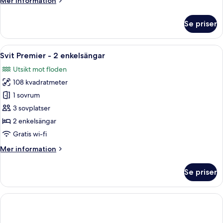
Mer information
information
om
Se priser
Svit
Deluxe
-
Öppna
Ett rymligt hotellrum med ett stort fö
9
2
Svit Premier - 2 enkelsängar
alla
enkelsängar
Utsikt mot floden
foton
108 kvadratmeter
för
Svit
1 sovrum
Premier
3 sovplatser
-
2 enkelsängar
2
Gratis wi-fi
enkelsängar
Mer
Mer information
information
om
Se priser
Svit
Premier
-
2
enkelsängar