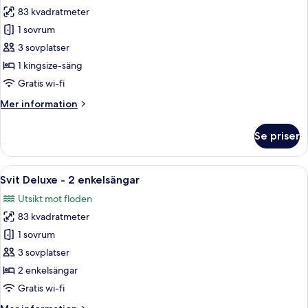
&
83 kvadratmeter
för
Twin)
Svit
1 sovrum
Deluxe
3 sovplatser
-
1 kingsize-säng
1
Gratis wi-fi
sovrum
Mer
Mer information
information
om
Se priser
Svit
Deluxe
-
Öppna
Ett rymligt vardagsrum med ett stort 
5
1
Svit Deluxe - 2 enkelsängar
alla
sovrum
Utsikt mot floden
foton
83 kvadratmeter
för
Svit
1 sovrum
Deluxe
3 sovplatser
-
2 enkelsängar
2
Gratis wi-fi
enkelsängar
Mer