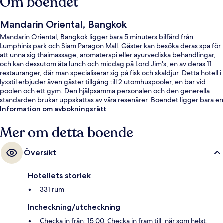
Om boendet
Mandarin Oriental, Bangkok
Mandarin Oriental, Bangkok ligger bara 5 minuters bilfärd från
Lumphinis park och Siam Paragon Mall. Gäster kan besöka deras spa för
att unna sig thaimassage, aromaterapi eller ayurvediska behandlingar,
och kan dessutom äta lunch och middag på Lord Jim's, en av deras 11
restauranger, där man specialiserar sig på fisk och skaldjur. Detta hotell i
lyxstil erbjuder även gäster tillgång till 2 utomhuspooler, en bar vid
poolen och ett gym. Den hjälpsamma personalen och den generella
standarden brukar uppskattas av våra resenärer. Boendet ligger bara en
kort promenad från kollektivtrafik. Till Saphan Taksin BTS Station tar det
Information om avbokningsrätt
inte mer än 10 minuter att gå.
Mer om detta boende
Översikt
Hotellets storlek
331 rum
Incheckning/utcheckning
Checka in från: 15.00. Checka in fram till: när som helst.