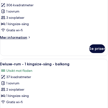
foton
306 kvadratmeter
för
Svit
1 sovrum
Royal
3 sovplatser
1 kingsize-säng
Gratis wi-fi
Mer
Mer information
information
om
Se priser
Svit
Royal
Öppna
Ett hotellrum med en stor säng, ett sk
6
Deluxe-rum - 1 kingsize-säng - balkong
alla
Utsikt mot floden
foton
37 kvadratmeter
för
Deluxe-
1 sovrum
rum
2 sovplatser
-
1 kingsize-säng
1
Gratis wi-fi
kingsize-