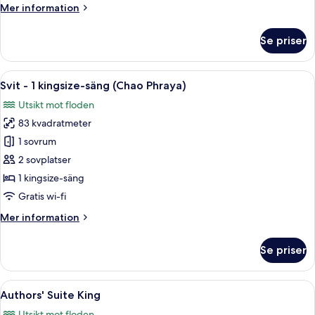
Mer
Mer information
information
om
Se priser
Chao
Phraya
room
Öppna
Ett rymligt vardagsrum med en stor TV
5
Twin
Svit - 1 kingsize-säng (Chao Phraya)
alla
Utsikt mot floden
foton
83 kvadratmeter
för
Svit
1 sovrum
-
2 sovplatser
1
1 kingsize-säng
kingsize-
Gratis wi-fi
säng
Mer
Mer information
(Chao
information
Phraya)
om
Se priser
Svit
-
1
Öppna
Ett rymligt vardagsrum med ett stort f
6
kingsize-
Authors' Suite King
alla
säng
Utsikt mot floden