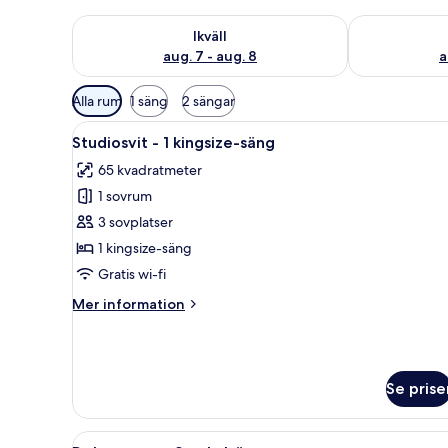
Kontrollera tillgängligheten för ikväll aug. 7 - aug. 8
Kontrollera ti
Ikväll
aug. 7 - aug. 8
a
Tillgängliga
Alla rum
1 säng
2 sängar
filter
Öppna
Ett modernt hotellrum med en 
för
5
Studiosvit - 1 kingsize-säng
alla
rum
65 kvadratmeter
foton
1 sovrum
för
Studiosvit
3 sovplatser
-
1 kingsize-säng
1
Gratis wi-fi
kingsize-
Mer
Mer information
säng
information
om
Studiosvit
-
Se prise
1
kingsize-
säng
Öppna
Ett hotellrum med en säng, ett