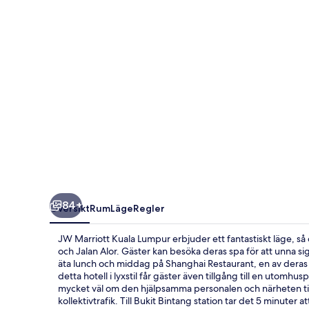
84+
Översikt
Rum
Läge
Regler
JW Marriott Kuala Lumpur erbjuder ett fantastiskt läge, s
och Jalan Alor. Gäster kan besöka deras spa för att unna 
äta lunch och middag på Shanghai Restaurant, en av deras 4
detta hotell i lyxstil får gäster även tillgång till en utomhu
mycket väl om den hjälpsamma personalen och närheten ti
kollektivtrafik. Till Bukit Bintang station tar det 5 minuter at