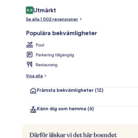
Recensioner
Utmärkt
8,8
8,8 av 10,
Se alla 1 002 recensioner
Utomhuspoo
Populära bekvämligheter
Pool
Parkering tillgänglig
Restaurang
Visa alla
Främsta bekvämligheter
(12)
Känn dig som hemma
(6)
Därför älskar vi det här boendet