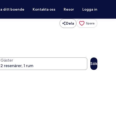
ra ditt boende
Kontakta oss
Resor
Logga in
Dela
Spara
Gäster
Sök