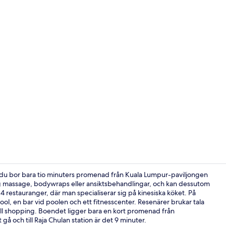
Creator vide
å du bor bara tio minuters promenad från Kuala Lumpur-paviljongen
sig massage, bodywraps eller ansiktsbehandlingar, och kan dessutom
 restauranger, där man specialiserar sig på kinesiska köket. På
Sängtillbehö
spool, en bar vid poolen och ett fitnesscenter. Resenärer brukar tala
ll shopping. Boendet ligger bara en kort promenad från
t gå och till Raja Chulan station är det 9 minuter.