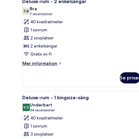
6
Deluxe-rum - 2 enkelsängar
alla
Bra
foton
7,8
7,8 av 10
(7 recensioner)
7 recensioner
för
40 kvadratmeter
Deluxe-
1 sovrum
rum
2 sovplatser
-
2 enkelsängar
2
Gratis wi-fi
enkelsängar
Mer
Mer information
information
om
Se prise
Deluxe-
rum
-
Öppna
Ett hotellrum med en säng, en 
5
2
Deluxe-rum - 1 kingsize-säng
alla
enkelsängar
Underbart
foton
9,0
9,0 av 10
(34 recensioner)
34 recensioner
för
40 kvadratmeter
Deluxe-
1 sovrum
rum
3 sovplatser
-