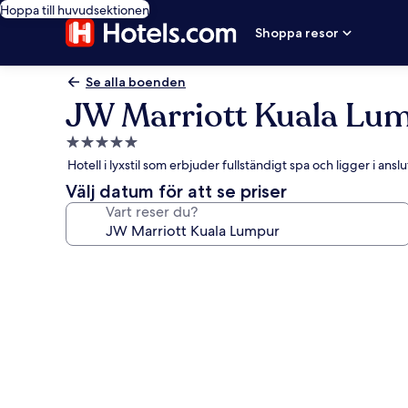
Hoppa till huvudsektionen
Shoppa resor
Se alla boenden
JW Marriott Kuala Lu
5.0-
stjärnigt
Hotell i lyxstil som erbjuder fullständigt spa och ligger i an
boende
Välj datum för att se priser
Vart reser du?
Fotogalleri
för
JW
Marriott
Kuala
Lumpur