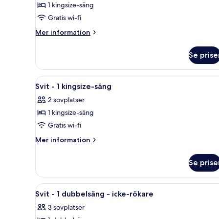
1 kingsize-säng
1
Gratis wi-fi
kingsize-
säng
Mer
Mer information
information
om
Se prise
Deluxe-
rum
-
Öppna
Ett hotellrum med en stor sän
4
1
Svit - 1 kingsize-säng
alla
kingsize-
2 sovplatser
säng
foton
1 kingsize-säng
för
Svit
Gratis wi-fi
-
Mer
Mer information
1
information
om
kingsize-
Se prise
Svit
säng
-
1
Öppna
Ett modernt hotellrum med en s
1
kingsize-
Svit - 1 dubbelsäng - icke-rökare
alla
säng
3 sovplatser
foton