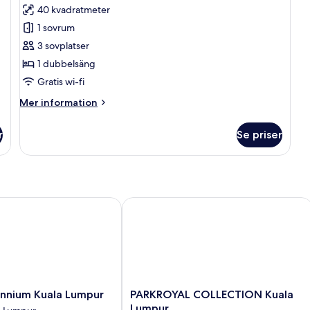
för
vid
40 kvadratmeter
p
rökare
-
Executive-
-
vi
poolen
1 sovrum
rum
vid
po
3 sovplatser
poolen
-
1 dubbelsäng
1
Gratis wi-fi
dubbelsäng
Mer
Mer information
information
om
r
Se priser
Executive-
rum
-
1
dubbelsäng
nium Kuala Lumpur
PARKROYAL COLLECTION Kuala Lump
PARKROYAL
ennium Kuala Lumpur
PARKROYAL COLLECTION Kuala
COLLECTION
Lumpur