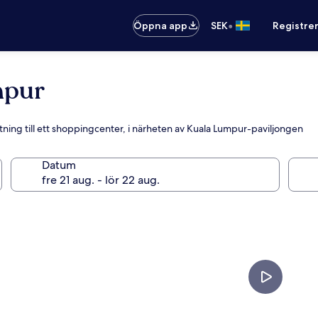
•
Öppna app
SEK
Registre
mpur
slutning till ett shoppingcenter, i närheten av Kuala Lumpur-paviljongen
Datum