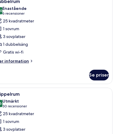
6
ubbelrum
la
Enastående
oton
,0
10,0 av 10
(6 recensioner)
6 recensioner
ör
25 kvadratmeter
ubbelrum
1 sovrum
3 sovplatser
1 dubbelsäng
Gratis wi-fi
er
r information
formation
m
Se priser
ubbelrum
et och skrivbord
ppna
Ett hotellrum med två sängar, ett skrivbord oc
5
rippelrum
la
Utmärkt
oton
6
8,6 av 10
(30 recensioner)
30 recensioner
ör
25 kvadratmeter
rippelrum
1 sovrum
3 sovplatser