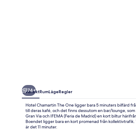
74+
Översikt
Rum
Läge
Regler
Hotel Chamartin The One ligger bara 5 minuters bilfärd frå
till deras kafé, och det finns dessutom en bar/lounge, so
Gran Via och IFEMA (Feria de Madrid) en kort biltur härif
Boendet ligger bara en kort promenad från kollektivtrafik. T
är det 11 minuter.