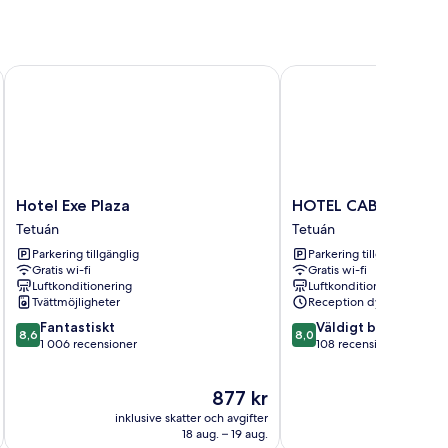
Hotel Exe Plaza
HOTEL CABALLERO ER
Hotel
HOTEL
Hotel Exe Plaza
HOTEL CABALLERO 
Exe
CABALLERO
Tetuán
Tetuán
Plaza
ERRANTE
Parkering tillgänglig
Parkering tillgänglig
Tetuán
Tetuán
Gratis wi-fi
Gratis wi-fi
Luftkonditionering
Luftkonditionering
Tvättmöjligheter
Reception dygnet runt
8.6
8.0
Fantastiskt
Väldigt bra
8,6
8,0
av
av
1 006 recensioner
108 recensioner
10,
10,
Fantastiskt,
Väldigt
Priset
877 kr
1 006 recensioner
bra,
är
108 recensioner
inklusive skatter och avgifter
inklusive s
877 kr
18 aug. – 19 aug.