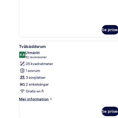
om
Triple
Room
Se prise
Öppna
Ett hotellrum med en säng, ett 
5
Tvåbäddsrum
alla
Utmärkt
foton
8,8
8,8 av 10
(52 recensioner)
52 recensioner
för
25 kvadratmeter
Tvåbäddsrum
1 sovrum
3 sovplatser
2 enkelsängar
Gratis wi-fi
Mer
Mer information
information
om
Se prise
Tvåbäddsrum