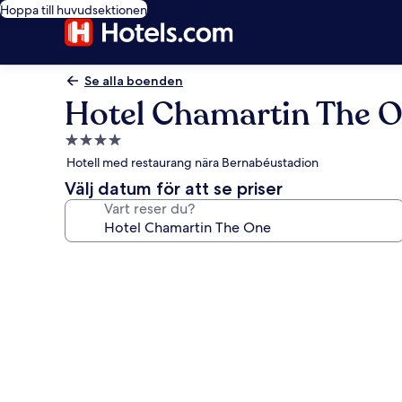
Hoppa till huvudsektionen
Se alla boenden
Hotel Chamartin The 
4.0-
stjärnigt
Hotell med restaurang nära Bernabéustadion
boende
Välj datum för att se priser
Vart reser du?
Fotogalleri
för
Hotel
Chamartin
The
One