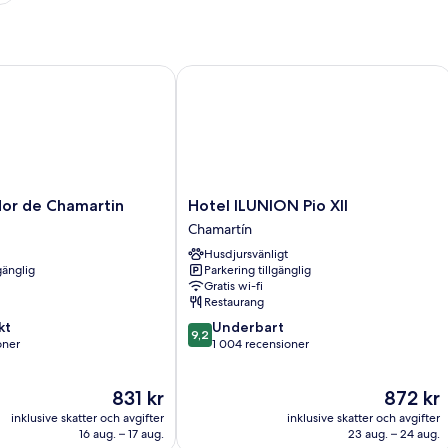
r de Chamartin
Hotel ILUNION Pio XII
Hotel
dor de Chamartin
Hotel ILUNION Pio XII
ILUNION
Chamartín
Pio
Husdjursvänligt
XII
gänglig
Parkering tillgänglig
Chamartín
Gratis wi-fi
Restaurang
9.2
kt
Underbart
9,2
av
oner
1 004 recensioner
10,
Underbart,
Priset
Priset
831 kr
872 kr
er
1 004 recensioner
är
är
inklusive skatter och avgifter
inklusive skatter och avgifter
831 kr
872 kr
16 aug. – 17 aug.
23 aug. – 24 aug.