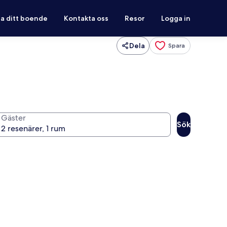
ra ditt boende
Kontakta oss
Resor
Logga in
Dela
Spara
Gäster
Sök