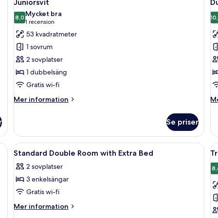
16
Juniorsvit
D
alla
al
Mycket bra
foton
8,0
f
10
8,0 av 10
(1 recension)
1 recension
för
f
53 kvadratmeter
Juniorsvit
D
1 sovrum
2 sovplatser
1 dubbelsäng
Gratis wi-fi
Mer
M
Mer information
Me
information
in
om
o
r
Se priser
Juniorsvit
D
 på rummet och skrivbord
Öppna
Minibar, värdeförvaringsskåp på rumm
Ö
4
Standard Double Room with Extra Bed
T
alla
al
2 sovplatser
foton
f
8,
3 enkelsängar
för
f
Standard
T
Gratis wi-fi
Double
Mer
Mer information
Room
information