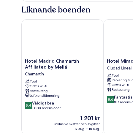
Liknande boenden
Hotel Madrid Chamartín Affiliated by Meliá
Hotel Mirado
Hotel
Hotel
Hotel Madrid Chamartín
Hotel Mira
Madrid
Mirador
Affiliated by Meliá
Ciudad Lineal
Chamartín
de
Chamartín
Pool
Affiliated
Chamartin
Parkering till
by
Pool
Ciudad
Gratis wi-fi
Gratis wi-fi
Meliá
Lineal
Restaurang
Restaurang
Chamartín
Luftkonditionering
8.6
Fantastis
8,6
av
817 recensi
8.4
Väldigt bra
8,4
10,
av
1 003 recensioner
Fantastiskt,
10,
Priset
1 201 kr
817 recension
Väldigt
är
bra,
inklusive skatter och avgifter
1 201 kr
17 aug. – 18 aug.
1 003 recensioner