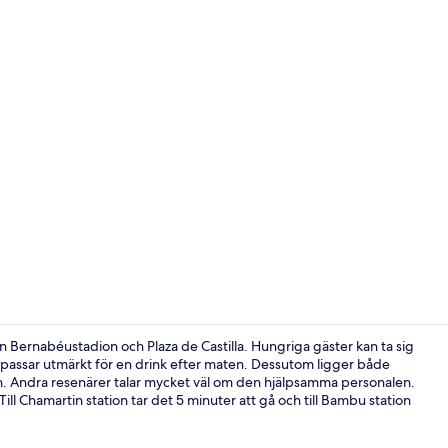
Exteriör
n Bernabéustadion och Plaza de Castilla. Hungriga gäster kan ta sig
m passar utmärkt för en drink efter maten. Dessutom ligger både
rån. Andra resenärer talar mycket väl om den hjälpsamma personalen.
Minibar, vär
ill Chamartin station tar det 5 minuter att gå och till Bambu station