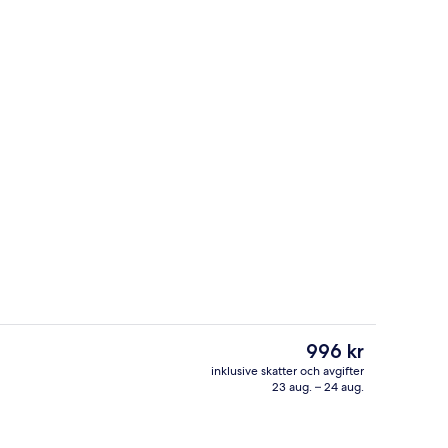
Reception
Det
996 kr
nuvarande
inklusive skatter och avgifter
priset
23 aug. – 24 aug.
deförvaringsskåp på rummet och skrivbord
Juniorsvit | Minibar, värdeförvaring
är
996 kr