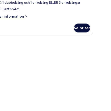
1 dubbelsäng och 1 enkelsäng ELLER 3 enkelsängar
Gratis wi-fi
er
r information
formation
m
Se priser
ippelrum