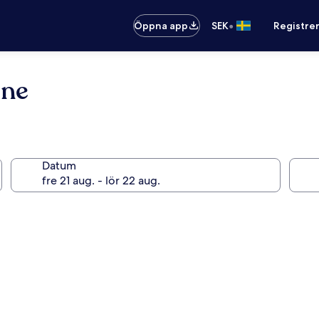
•
Öppna app
SEK
Registre
One
Datum