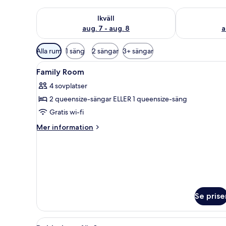
Kontrollera tillgängligheten för ikväll aug. 7 - aug. 8
Kontrollera ti
Ikväll
aug. 7 - aug. 8
a
Tillgängliga
Alla rum
1 säng
2 sängar
3+ sängar
filter
Öppna
Minibar, värdeförvaringsskåp
för
4
Family Room
alla
rum
4 sovplatser
foton
2 queensize-sängar ELLER 1 queensize-säng
för
Family
Gratis wi-fi
Room
Mer
Mer information
information
om
Family
Room
Se prise
Öppna
Ett hotellrum med en säng, ett 