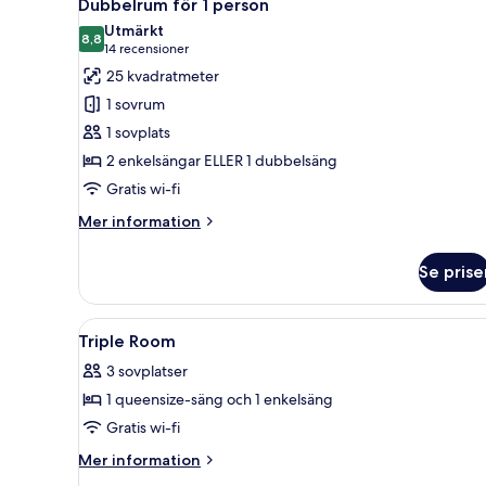
5
Dubbelrum för 1 person
alla
Utmärkt
foton
8,8
8,8 av 10
(14 recensioner)
14 recensioner
för
25 kvadratmeter
Dubbelrum
1 sovrum
för
1 sovplats
1
2 enkelsängar ELLER 1 dubbelsäng
person
Gratis wi-fi
Mer
Mer information
information
om
Se prise
Dubbelrum
för
1
Öppna
Minibar, värdeförvaringsskåp
4
person
Triple Room
alla
3 sovplatser
foton
1 queensize-säng och 1 enkelsäng
för
Triple
Gratis wi-fi
Room
Mer
Mer information
information