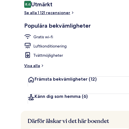
Recensioner
Utmärkt
8,6
8,6 av 10,
Se alla 1 121 recensioner
Mötesrum
Populära bekvämligheter
Gratis wi-fi
Luftkonditionering
Tvättmöjligheter
Visa alla
Främsta bekvämligheter
(12)
Känn dig som hemma
(6)
Därför älskar vi det här boendet