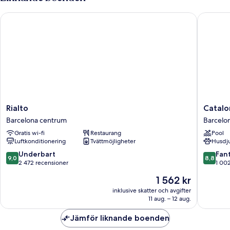
tvåbäddsrum
Rialto
Cataloni
Rialto
Cataloni
Rialto
Catalo
Barcelona
Plaza
Barcelona centrum
Barcelo
centrum
Cataluñ
Gratis wi-fi
Restaurang
Pool
Barcelo
Luftkonditionering
Tvättmöjligheter
Husdju
centrum
9.0
8.8
Underbart
Fant
9,0
8,8
av
av
2 472 recensioner
1 00
10,
10,
Priset
1 562 kr
Underbart,
Fantastis
är
2 472 recensioner
1 002 re
inklusive skatter och avgifter
1 562 kr
11 aug. – 12 aug.
Jämför liknande boenden