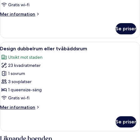
-
Gratis wi-fi
1
Mer
Mer information
kingsize-
information
säng
om
Se priser
Familjerum
med
-
bäddsoffa
1
Öppna
Sängtillbehör av högsta kvalitet, du
24
kingsize-
Design dubbelrum eller tvåbäddsrum
alla
säng
Utsikt mot staden
med
foton
bäddsoffa
23 kvadratmeter
för
Design
1 sovrum
dubbelrum
3 sovplatser
eller
1 queensize-säng
tvåbäddsrum
Gratis wi-fi
Mer
Mer information
information
om
Se priser
Design
dubbelrum
eller
Liknande boenden