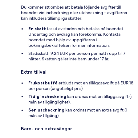
Du kommer att ombes att betala följande avgifter till
boendet vid incheckning eller utcheckning – avgifterna
kan inkludera tillämpliga skatter:
En skatt
tas ut av staden och betalas på boendet.
Undantag och avdrag kan förekomma. Kontakta
boendet med hjälp av uppgifterna i
bokningsbekräftelsen för mer information.
Stadsskatt: 9.24 EUR per person per natt i upp till 7
nätter. Skatten gäller inte barn under 17 år.
Extra tillval
Frukostbuffé
erbjuds mot en tilläggsavgift på EUR 18
per person (ungefärligt pris).
Tidig incheckning
kan ordnas mot en tilläggsavgift (i
mån av tillgänglighet).
Sen utcheckning
kan ordnas mot en extra avgift (i
mån av tillgång).
Barn- och extrasängar