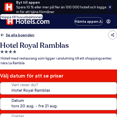
Byt till appen
Spara 10 % eller mer på fler än 100 000 hotell och logga
in för att tjäna förmåner
Hoppa till huvudsektionen
Hämta appen
Se alla boenden
Hotel Royal Ramblas
4.0-
stjärnigt
Hotell med restaurang som ligger i anslutning till ett shoppingcenter,
boende
nära La Rambla
Välj datum för att se priser
Vart reser du?
Datum
Gäster