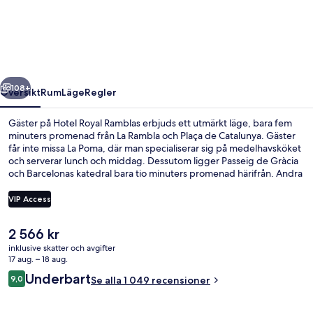
Ramblas
regående
Nästa
108+
Översikt
Rum
Läge
Regler
Gäster på Hotel Royal Ramblas erbjuds ett utmärkt läge, bara fem
minuters promenad från La Rambla och Plaça de Catalunya. Gäster
får inte missa La Poma, där man specialiserar sig på medelhavsköket
och serverar lunch och middag. Dessutom ligger Passeig de Gràcia
och Barcelonas katedral bara tio minuters promenad härifrån. Andra
resenärer uppskattar den hjälpsamma personalen och frukosten.
Boendet ligger bara en kort promenad från kollektivtrafik. Till Placa
VIP Access
Catalunya Station tar det 2 minuter att gå och till Liceu Station är det
5 minuter.
Det
2 566 kr
Design dubbelrum eller tvåbäddsrum |
nuvarande
inklusive skatter och avgifter
priset
17 aug. – 18 aug.
är
Recensioner
Underbart
9,0
Se alla 1 049 recensioner
2 566 kr
9,0 av 10,