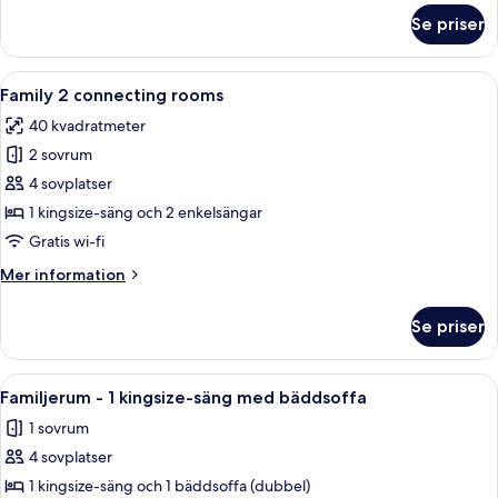
om
Se priser
Comfort-
rum
Öppna
Ett modernt hotellrum med en stor sä
12
Family 2 connecting rooms
alla
40 kvadratmeter
foton
2 sovrum
för
Family
4 sovplatser
2
1 kingsize-säng och 2 enkelsängar
connecting
Gratis wi-fi
rooms
Mer
Mer information
information
om
Se priser
Family
2
connecting
Öppna
Ett modernt hotellrum med en säng, et
8
rooms
Familjerum - 1 kingsize-säng med bäddsoffa
alla
1 sovrum
foton
4 sovplatser
för
Familjerum
1 kingsize-säng och 1 bäddsoffa (dubbel)