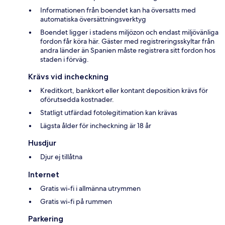
Informationen från boendet kan ha översatts med
automatiska översättningsverktyg
Boendet ligger i stadens miljözon och endast miljövänliga
fordon får köra här. Gäster med registreringsskyltar från
andra länder än Spanien måste registrera sitt fordon hos
staden i förväg.
Krävs vid incheckning
Kreditkort, bankkort eller kontant deposition krävs för
oförutsedda kostnader.
Statligt utfärdad fotolegitimation kan krävas
Lägsta ålder för incheckning är 18 år
Husdjur
Djur ej tillåtna
Internet
Gratis wi-fi i allmänna utrymmen
Gratis wi-fi på rummen
Parkering