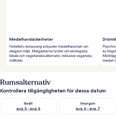
Medelhavsläckerheter
Dröml
Hotellets restaurang erbjuder medelhavsmat i en
Plyschm
elegant miljö. Matgästerna tycker om ekologiska,
av högst
lokala och vegetariska alternativ, inklusive veganska
Mörkläg
måltider.
medan mi
Rumsalternativ
Kontrollera tillgängligheten för dessa datum
Kontrollera tillgängligheten för ikväll aug. 5 - aug. 6
Kontrollera tillgängligheten f
Ikväll
Imorgon
aug. 5 - aug. 6
aug. 6 - aug. 7