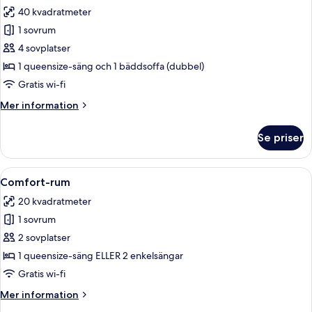
alla
dubbelsäng
40 kvadratmeter
foton
1 sovrum
för
Studiosvit
4 sovplatser
Junior
1 queensize-säng och 1 bäddsoffa (dubbel)
Gratis wi-fi
Mer
Mer information
information
om
Se priser
Studiosvit
Junior
Öppna
Ett modernt hotellrum med en stor sä
14
Comfort-rum
alla
20 kvadratmeter
foton
1 sovrum
för
Comfort-
2 sovplatser
rum
1 queensize-säng ELLER 2 enkelsängar
Gratis wi-fi
Mer
Mer information
information