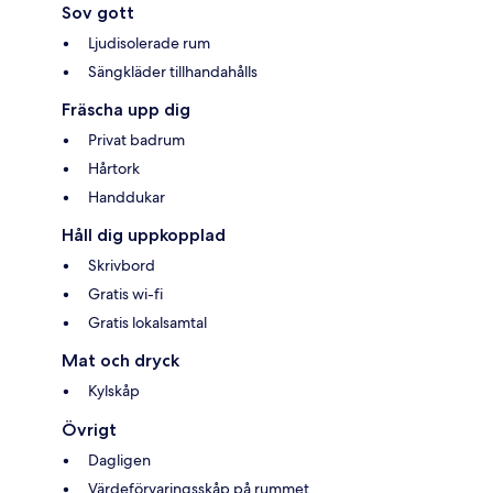
Sov gott
Ljudisolerade rum
Sängkläder tillhandahålls
Fräscha upp dig
Privat badrum
Hårtork
Handdukar
Håll dig uppkopplad
Skrivbord
Gratis wi-fi
Gratis lokalsamtal
Mat och dryck
Kylskåp
Övrigt
Dagligen
Värdeförvaringsskåp på rummet