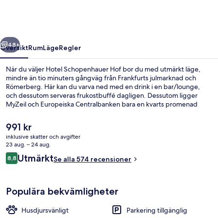
regående
Nästa
48+
Översikt
Rum
Läge
Regler
När du väljer Hotel Schopenhauer Hof bor du med utmärkt läge,
mindre än tio minuters gångväg från Frankfurts julmarknad och
Römerberg. Här kan du varva ned med en drink i en bar/lounge,
och dessutom serveras frukostbuffé dagligen. Dessutom ligger
MyZeil och Europeiska Centralbanken bara en kvarts promenad
härifrån. Resenärer brukar tala mycket väl om den hjälpsamma
personalen och läget. Boendet ligger bara en kort promenad från
Det
991 kr
kollektivtrafik. Till Börneplatz spårvagnshållplats tar det 5 minuter att
nuvarande
inklusive skatter och avgifter
gå och till Hospital zum Heiligen Geist spårvagnshållplats är det 5
priset
23 aug. – 24 aug.
minuter.
Boendets fasad
är
Recensioner
Utmärkt
8,8
Se alla 574 recensioner
991 kr
8,8 av 10,
Populära bekvämligheter
Husdjursvänligt
Parkering tillgänglig