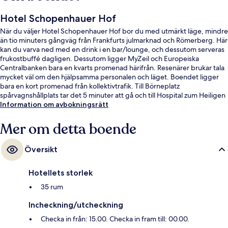
Hotel Schopenhauer Hof
När du väljer Hotel Schopenhauer Hof bor du med utmärkt läge, mindre
än tio minuters gångväg från Frankfurts julmarknad och Römerberg. Här
kan du varva ned med en drink i en bar/lounge, och dessutom serveras
frukostbuffé dagligen. Dessutom ligger MyZeil och Europeiska
Centralbanken bara en kvarts promenad härifrån. Resenärer brukar tala
mycket väl om den hjälpsamma personalen och läget. Boendet ligger
bara en kort promenad från kollektivtrafik. Till Börneplatz
spårvagnshållplats tar det 5 minuter att gå och till Hospital zum Heiligen
Geist spårvagnshållplats är det 5 minuter.
Information om avbokningsrätt
Mer om detta boende
Översikt
Hotellets storlek
35 rum
Incheckning/utcheckning
Checka in från: 15.00. Checka in fram till: 00.00.