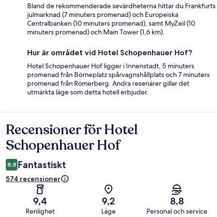
Bland de rekommenderade sevärdheterna hittar du Frankfurts
julmarknad (7 minuters promenad) och Europeiska
Centralbanken (10 minuters promenad), samt MyZeil (10
minuters promenad) och Main Tower (1,6 km).
Hur är området vid Hotel Schopenhauer Hof?
Hotel Schopenhauer Hof ligger i Innenstadt, 5 minuters
promenad från Börneplatz spårvagnshållplats och 7 minuters
promenad från Römerberg. Andra resenärer gillar det
utmärkta läge som detta hotell erbjuder.
Recensioner för Hotel
Recensioner
Schopenhauer Hof
Fantastiskt
8,8
574 recensioner
9,4
9,2
8,8
Renlighet
Läge
Personal och service