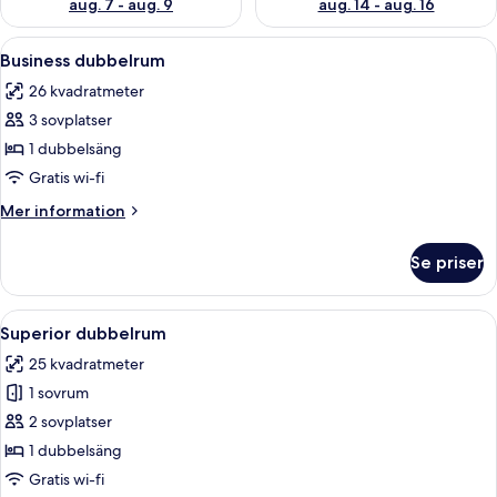
aug. 7 - aug. 9
aug. 14 - aug. 16
Öppna
Ett hotellrum med en stor säng, två k
8
Business dubbelrum
alla
26 kvadratmeter
foton
3 sovplatser
för
Business
1 dubbelsäng
dubbelrum
Gratis wi-fi
Mer
Mer information
information
om
Se priser
Business
dubbelrum
Öppna
En dubbelsäng med två kuddar, en s
8
Superior dubbelrum
alla
25 kvadratmeter
foton
1 sovrum
för
Superior
2 sovplatser
dubbelrum
1 dubbelsäng
Gratis wi-fi