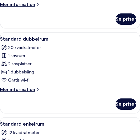
Mer
Mer information
information
om
Se priser
Superior
dubbelrum
Öppna
Ett hotellrum med två sängar, ett nat
7
Standard dubbelrum
alla
20 kvadratmeter
foton
1 sovrum
för
Standard
2 sovplatser
dubbelrum
1 dubbelsäng
Gratis wi-fi
Mer
Mer information
information
om
Se priser
Standard
dubbelrum
Öppna
Standard enkelrum | Värdeförvaringssk
5
Standard enkelrum
alla
12 kvadratmeter
foton