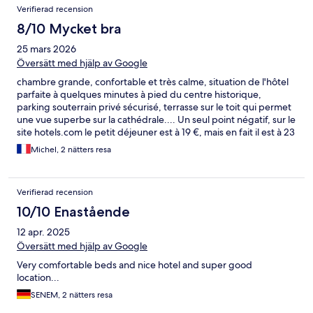
Verifierad recension
8/10 Mycket bra
25 mars 2026
Översätt med hjälp av Google
chambre grande, confortable et très calme, situation de l'hôtel
parfaite à quelques minutes à pied du centre historique,
parking souterrain privé sécurisé, terrasse sur le toit qui permet
une vue superbe sur la cathédrale.... Un seul point négatif, sur le
site hotels.com le petit déjeuner est à 19 €, mais en fait il est à 23
€, ce qui est beaucoup trop cher (choix moyen et salle pas
Michel, 2 nätters resa
confortable)
Verifierad recension
10/10 Enastående
12 apr. 2025
Översätt med hjälp av Google
Very comfortable beds and nice hotel and super good
location...
SENEM, 2 nätters resa