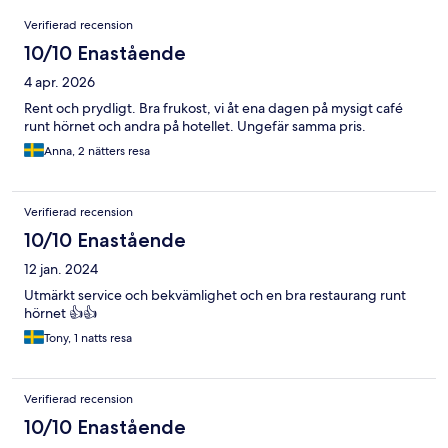
Recensioner
Verifierad recension
10/10 Enastående
4 apr. 2026
Rent och prydligt. Bra frukost, vi åt ena dagen på mysigt café
runt hörnet och andra på hotellet. Ungefär samma pris.
Anna, 2 nätters resa
Verifierad recension
10/10 Enastående
12 jan. 2024
Utmärkt service och bekvämlighet och en bra restaurang runt
hörnet 👍👍
Tony, 1 natts resa
Verifierad recension
10/10 Enastående