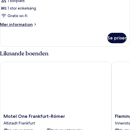
1 sovplats
för
Standard
1 stor enkelsäng
enkelrum
Gratis wi-fi
Mer
Mer information
information
om
Se priser
Standard
enkelrum
Liknande boenden
Motel One Frankfurt-Römer
Flemings
Motel
Fleming
Motel One Frankfurt-Römer
Flemin
One
Selectio
Altstadt Frankfurt
Innenst
Frankfurt-
Hotel