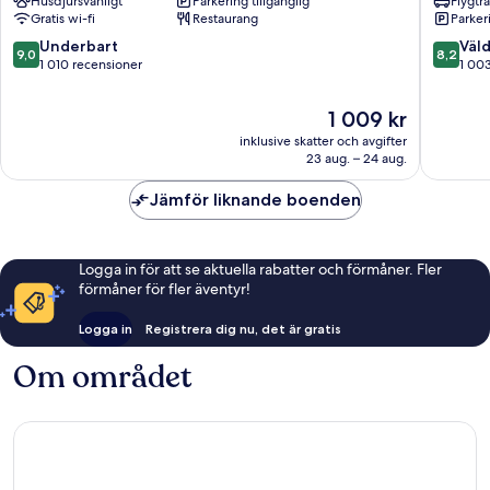
Husdjursvänligt
Parkering tillgänglig
Flygtr
Römer
Frankfur
Gratis wi-fi
Restaurang
Parkeri
Altstadt
City
Frankfurt
Innenst
9.0
8.2
Underbart
Väld
9,0
8,2
av
av
1 010 recensioner
1 00
10,
10,
Underbart,
Väldigt
Priset
1 009 kr
1 010 recensioner
bra,
är
inklusive skatter och avgifter
1 003 re
1 009 kr
23 aug. – 24 aug.
Jämför liknande boenden
Logga in för att se aktuella rabatter och förmåner. Fler
förmåner för fler äventyr!
Logga in
Registrera dig nu, det är gratis
Om området