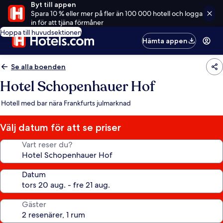
Byt till appen
Spara 10 % eller mer på fler än 100 000 hotell och logga
in för att tjäna förmåner
Hoppa till huvudsektionen
Hämta appen
Se alla boenden
Hotel Schopenhauer Hof
Hotell med bar nära Frankfurts julmarknad
Välj datum för att se priser
Vart reser du?
Datum
Gäster