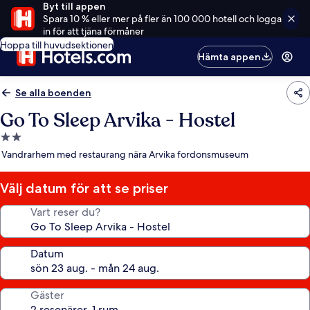
Byt till appen
Spara 10 % eller mer på fler än 100 000 hotell och logga
in för att tjäna förmåner
Hoppa till huvudsektionen
Hämta appen
Se alla boenden
Go To Sleep Arvika - Hostel
2.0-
stjärnigt
Vandrarhem med restaurang nära Arvika fordonsmuseum
boende
Välj datum för att se priser
Vart reser du?
Datum
Gäster