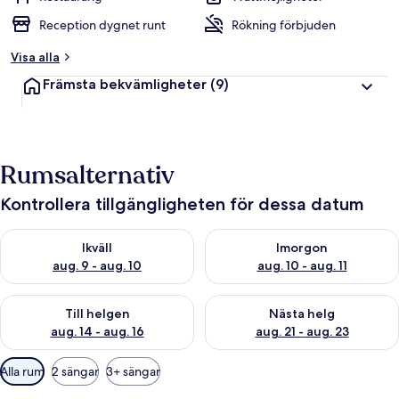
Reception dygnet runt
Rökning förbjuden
Visa alla
Främsta bekvämligheter
(9)
Rumsalternativ
Kontrollera tillgängligheten för dessa datum
Kontrollera tillgängligheten för ikväll aug. 9 - aug. 10
Kontrollera tillgängligheten fö
Ikväll
Imorgon
aug. 9 - aug. 10
aug. 10 - aug. 11
Kontrollera tillgängligheten för den här helgen aug. 14 - aug. 
Kontrollera tillgängligheten fö
Till helgen
Nästa helg
aug. 14 - aug. 16
aug. 21 - aug. 23
Tillgängliga
Alla rum
2 sängar
3+ sängar
filter