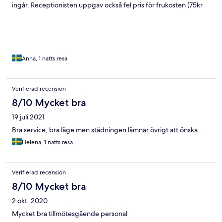
ingår. Receptionisten uppgav också fel pris för frukosten (75kr
istället för 99kr). Glutenfria alternativ vid frukosten var mycket
få. Rummet var överraskande litet och saknade ett litet
bord/hylla att lägga saker på.
Anna, 1 natts resa
Verifierad recension
8/10 Mycket bra
19 juli 2021
Bra service, bra läge men städningen lämnar övrigt att önska.
Helena, 1 natts resa
Verifierad recension
8/10 Mycket bra
2 okt. 2020
Mycket bra tillmötesgående personal