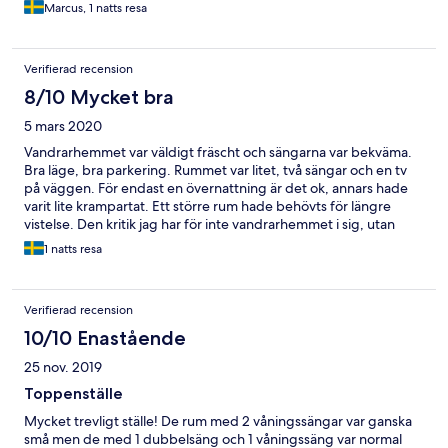
Marcus, 1 natts resa
Verifierad recension
8/10 Mycket bra
5 mars 2020
Vandrarhemmet var väldigt fräscht och sängarna var bekväma.
Bra läge, bra parkering. Rummet var litet, två sängar och en tv
på väggen. För endast en övernattning är det ok, annars hade
varit lite krampartat. Ett större rum hade behövts för längre
vistelse. Den kritik jag har för inte vandrarhemmet i sig, utan
bristfällig information angående incheckning och vart man ska ta
1 natts resa
vägen när man kommer fram. Man hänvisas till adressen där
vandrarhemmet ligger och slår in det på GPS:en. Väl framme
(för vår del i regnväder) möts man av en skylt på dörren där man
Verifierad recension
upplyses om att ingången finns på baksidan. Vid denna diskreta
entré möts man av ännu skylt som upplyser om att incheckning
10/10 Enastående
sker på Scandic hotell. Utan förklaring om vart det skulle ligga
25 nov. 2019
nånstans. Nu var det klurigt nog i byggnaden bredvid, men det
syntes inte nånstans förrän man kom ut på en korsande gata 20
Toppenställe
meter ifrån vandrarhemmet. Så, jag hade alltså önskat korrekt
Mycket trevligt ställe! De rum med 2 våningssängar var ganska
och fullständig information om att man ska ta sig till Scandic
små men de med 1 dubbelsäng och 1 våningssäng var normal
hotell FÖRST, och därmed adressen dit, för att slippa snurra runt