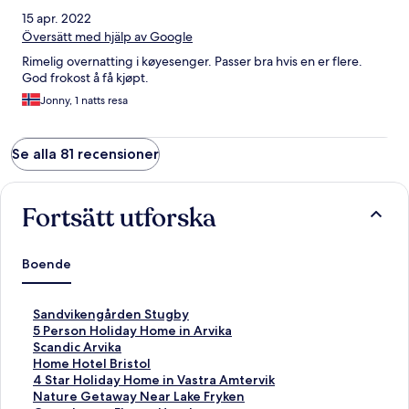
15 apr. 2022
Översätt med hjälp av Google
Rimelig overnatting i køyesenger. Passer bra hvis en er flere.
God frokost å få kjøpt.
Jonny, 1 natts resa
Se alla 81 recensioner
Fortsätt utforska
Boende
L
Sandvikengården Stugby
ä
L
5 Person Holiday Home in Arvika
n
ä
L
Scandic Arvika
k
n
ä
L
Home Hotel Bristol
t
k
n
ä
L
4 Star Holiday Home in Vastra Amtervik
i
t
k
n
ä
L
Nature Getaway Near Lake Fryken