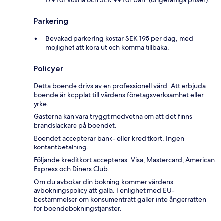
179 för vuxna och SEK 99 för barn (ungefärliga priser).
Parkering
Bevakad parkering kostar SEK 195 per dag, med
möjlighet att köra ut och komma tillbaka.
Policyer
Detta boende drivs av en professionell värd. Att erbjuda
boende är kopplat till värdens företagsverksamhet eller
yrke.
Gästerna kan vara tryggt medvetna om att det finns
brandsläckare på boendet.
Boendet accepterar bank- eller kreditkort. Ingen
kontantbetalning.
Följande kreditkort accepteras: Visa, Mastercard, American
Express och Diners Club.
Om du avbokar din bokning kommer värdens
avbokningspolicy att gälla. I enlighet med EU-
bestämmelser om konsumenträtt gäller inte ångerrätten
för boendebokningstjänster.