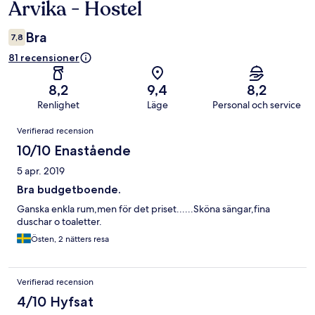
Arvika - Hostel
Bra
7,8
81 recensioner
8,2
9,4
8,2
Renlighet
Läge
Personal och service
Recensioner
Verifierad recension
10/10 Enastående
5 apr. 2019
Bra budgetboende.
Ganska enkla rum,men för det priset......Sköna sängar,fina
duschar o toaletter.
Östen, 2 nätters resa
Verifierad recension
4/10 Hyfsat