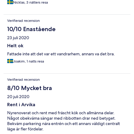
Nicklas, 3 nätters resa
Verifierad recension
10/10 Enastående
23 juli 2020
Helt ok
Fattade inte att det var ett vandrarhem, annars va det bra.
Joakim, 1 natts resa
Verifierad recension
8/10 Mycket bra
20 juli 2020
Rent i Arvika
Nyrenoverat och rent med fräscht kök och allmänna delar.
Något obekväma sängar med ribbotten drar ned betyget.
Bekväm parkering nära entrén och ett annars väldigt centralt
läge är fler fördelar.