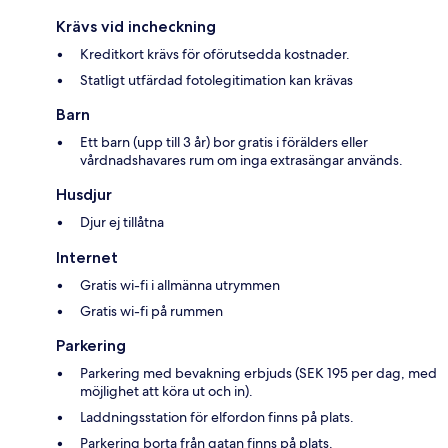
Krävs vid incheckning
Kreditkort krävs för oförutsedda kostnader.
Statligt utfärdad fotolegitimation kan krävas
Barn
Ett barn (upp till 3 år) bor gratis i förälders eller
vårdnadshavares rum om inga extrasängar används.
Husdjur
Djur ej tillåtna
Internet
Gratis wi-fi i allmänna utrymmen
Gratis wi-fi på rummen
Parkering
Parkering med bevakning erbjuds (SEK 195 per dag, med
möjlighet att köra ut och in).
Laddningsstation för elfordon finns på plats.
Parkering borta från gatan finns på plats.