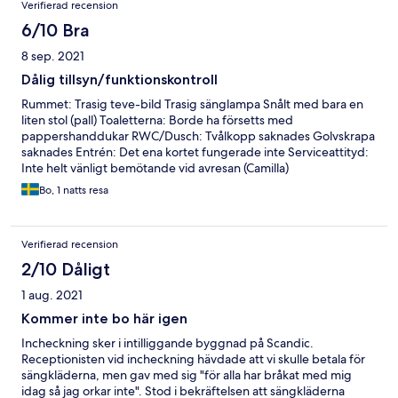
Verifierad recension
6/10 Bra
8 sep. 2021
Dålig tillsyn/funktionskontroll
Rummet: Trasig teve-bild Trasig sänglampa Snålt med bara en
liten stol (pall) Toaletterna: Borde ha försetts med
pappershanddukar RWC/Dusch: Tvålkopp saknades Golvskrapa
saknades Entrén: Det ena kortet fungerade inte Serviceattityd:
Inte helt vänligt bemötande vid avresan (Camilla)
Bo, 1 natts resa
Verifierad recension
2/10 Dåligt
1 aug. 2021
Kommer inte bo här igen
Incheckning sker i intilliggande byggnad på Scandic.
Receptionisten vid incheckning hävdade att vi skulle betala för
sängkläderna, men gav med sig "för alla har bråkat med mig
idag så jag orkar inte". Stod i bekräftelsen att sängkläderna