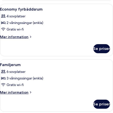
Öppna
En våningssäng med en undre och en ö
6
Economy fyrbäddsrum
alla
4 sovplatser
foton
2 våningssängar (enkla)
för
Economy
Gratis wi-fi
fyrbäddsrum
Mer
Mer information
information
om
Se priser
Economy
fyrbäddsrum
Öppna
Ett rum med en våningssäng, ett säng
5
Familjerum
alla
6 sovplatser
foton
3 våningssängar (enkla)
för
Familjerum
Gratis wi-fi
Mer
Mer information
information
om
Se priser
Familjerum