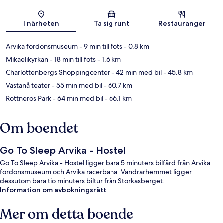
Karta
I närheten
Ta sig runt
Restauranger
Arvika fordonsmuseum
- 9 min till fots
- 0.8 km
Mikaelikyrkan
- 18 min till fots
- 1.6 km
Charlottenbergs Shoppingcenter
- 42 min med bil
- 45.8 km
Västanå teater
- 55 min med bil
- 60.7 km
Rottneros Park
- 64 min med bil
- 66.1 km
Om boendet
Go To Sleep Arvika - Hostel
Go To Sleep Arvika - Hostel ligger bara 5 minuters bilfärd från Arvika
fordonsmuseum och Arvika racerbana. Vandrarhemmet ligger
dessutom bara tio minuters biltur från Storkasberget.
Information om avbokningsrätt
Mer om detta boende