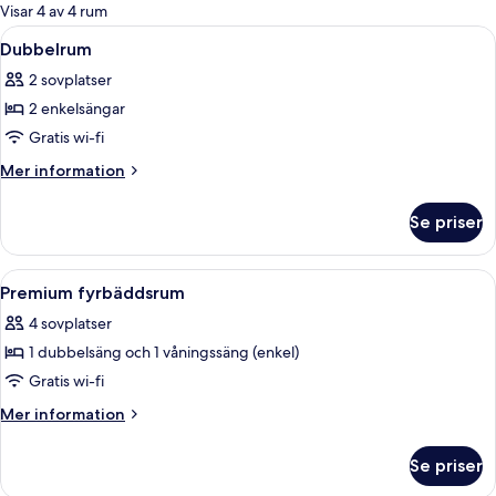
för
Visar 4 av 4 rum
rum
Öppna
Ett hotellrum med en mönstrad tapet,
4
Dubbelrum
alla
2 sovplatser
foton
2 enkelsängar
för
Dubbelrum
Gratis wi-fi
Mer
Mer information
information
om
Se priser
Dubbelrum
Öppna
Ett rum med en enkel säng, en våning
4
Premium fyrbäddsrum
alla
4 sovplatser
foton
1 dubbelsäng och 1 våningssäng (enkel)
för
Premium
Gratis wi-fi
fyrbäddsrum
Mer
Mer information
information
om
Se priser
Premium
fyrbäddsrum