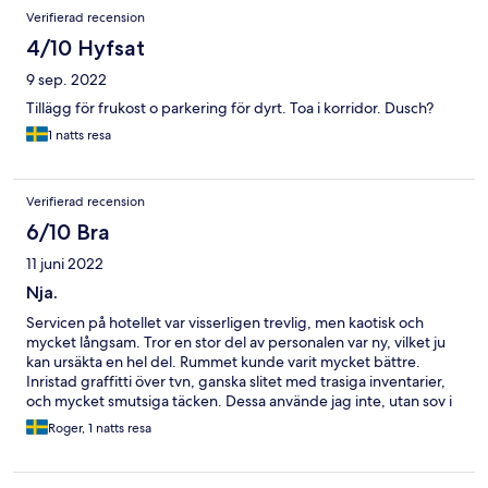
Verifierad recension
4/10 Hyfsat
9 sep. 2022
Tillägg för frukost o parkering för dyrt. Toa i korridor. Dusch?
1 natts resa
Verifierad recension
6/10 Bra
11 juni 2022
Nja.
Servicen på hotellet var visserligen trevlig, men kaotisk och
mycket långsam. Tror en stor del av personalen var ny, vilket ju
kan ursäkta en hel del. Rummet kunde varit mycket bättre.
Inristad graffitti över tvn, ganska slitet med trasiga inventarier,
och mycket smutsiga täcken. Dessa använde jag inte, utan sov i
de lakan jag fick i en plastpåse från huvudhotellet.
Roger, 1 natts resa