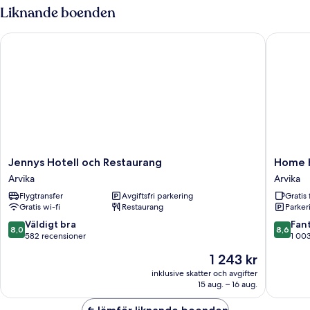
Liknande boenden
Jennys Hotell och Restaurang
Home Hot
Jennys
Home
Jennys Hotell och Restaurang
Home H
Hotell
Hotel
Arvika
Arvika
och
Bristol
Flygtransfer
Avgiftsfri parkering
Gratis 
Restaurang
Arvika
Gratis wi-fi
Restaurang
Parkeri
Arvika
8.0
8.6
Väldigt bra
Fant
8,0
8,6
av
av
582 recensioner
1 00
10,
10,
Priset
1 243 kr
Väldigt
Fantastis
är
bra,
1 003 re
inklusive skatter och avgifter
1 243 kr
15 aug. – 16 aug.
582 recensioner