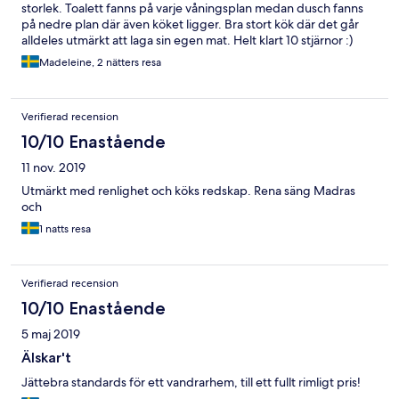
storlek. Toalett fanns på varje våningsplan medan dusch fanns
och leta efter både entré och incheckningsplats. Mvh Anette
på nedre plan där även köket ligger. Bra stort kök där det går
alldeles utmärkt att laga sin egen mat. Helt klart 10 stjärnor :)
Madeleine, 2 nätters resa
Verifierad recension
10/10 Enastående
11 nov. 2019
Utmärkt med renlighet och köks redskap. Rena säng Madras
och
1 natts resa
Verifierad recension
10/10 Enastående
5 maj 2019
Älskar't
Jättebra standards för ett vandrarhem, till ett fullt rimligt pris!