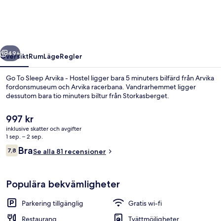
Arvika
-
Hostel
regående
Nästa
49+
Översikt
Rum
Läge
Regler
Go To Sleep Arvika - Hostel ligger bara 5 minuters bilfärd från Arvika
fordonsmuseum och Arvika racerbana. Vandrarhemmet ligger
dessutom bara tio minuters biltur från Storkasberget.
Det
997 kr
nuvarande
inklusive skatter och avgifter
priset
1 sep. – 2 sep.
är
Recensioner
Bra
7,8
Se alla 81 recensioner
997 kr
7,8 av 10,
Restaurang
Populära bekvämligheter
Parkering tillgänglig
Gratis wi-fi
Restaurang
Tvättmöjligheter