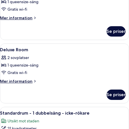
1 queensize-säng
för
Standard
Gratis wi-fi
Double
Mer
Mer information
Room
information
om
Se priser
Standard
Double
Room
Öppna
1 sovrum, duntäcken, värdeförvaring
6
Deluxe Room
alla
2 sovplatser
foton
1 queensize-säng
för
Deluxe
Gratis wi-fi
Room
Mer
Mer information
information
om
Se priser
Deluxe
Room
Öppna
Ett hotellrum med en säng, ett skrivb
6
Standardrum - 1 dubbelsäng - icke-rökare
alla
Utsikt mot staden
foton
21 kvadratmeter