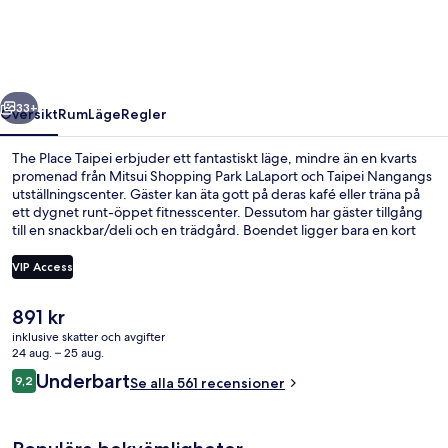
regående
Nästa
33+
Översikt
Rum
Läge
Regler
The Place Taipei erbjuder ett fantastiskt läge, mindre än en kvarts
promenad från Mitsui Shopping Park LaLaport och Taipei Nangangs
utställningscenter. Gäster kan äta gott på deras kafé eller träna på
ett dygnet runt-öppet fitnesscenter. Dessutom har gäster tillgång
till en snackbar/deli och en trädgård. Boendet ligger bara en kort
promenad från kollektivtrafik. Till Nangang Software Park station tar
det 3 minuter att gå och till Taipei Nangang Exhibition Center
VIP Access
station är det 9 minuter.
Det
891 kr
Exteriör
nuvarande
inklusive skatter och avgifter
priset
24 aug. – 25 aug.
är
Recensioner
Underbart
9,2
Se alla 561 recensioner
891 kr
9,2 av 10,