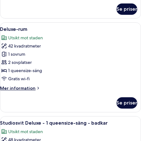
rökare
om
Se priser
Standardrum
-
2
Öppna
Deluxe-rum | 1 sovrum, duntäcken, v
5
enkelsängar
Deluxe-rum
alla
-
Utsikt mot staden
icke-
foton
rökare
42 kvadratmeter
för
Deluxe-
1 sovrum
rum
2 sovplatser
1 queensize-säng
Gratis wi-fi
Mer
Mer information
information
om
Se priser
Deluxe-
rum
Öppna
Studiosvit Deluxe - 1 queensize-säng 
5
Studiosvit Deluxe - 1 queensize-säng - badkar
alla
Utsikt mot staden
foton
48 kvadratmeter