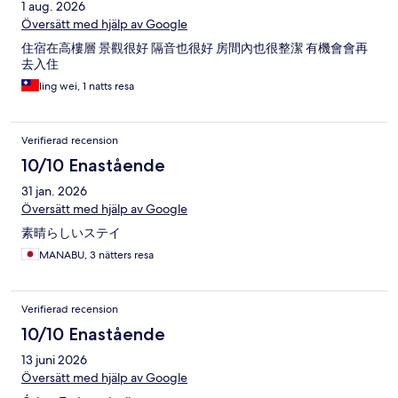
1 aug. 2026
Översätt med hjälp av Google
住宿在高樓層 景觀很好 隔音也很好 房間內也很整潔 有機會會再
去入住
ling wei, 1 natts resa
Verifierad recension
10/10 Enastående
31 jan. 2026
Översätt med hjälp av Google
素晴らしいステイ
MANABU, 3 nätters resa
Verifierad recension
10/10 Enastående
13 juni 2026
Översätt med hjälp av Google