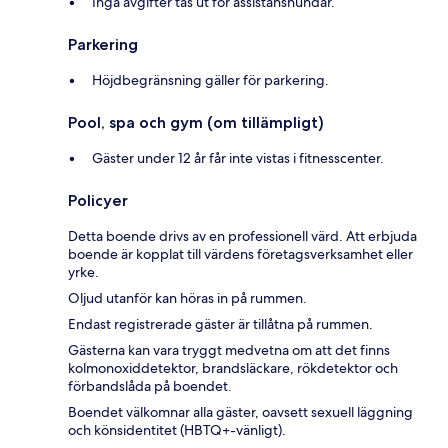
Inga avgifter tas ut för assistanshundar.
Parkering
Höjdbegränsning gäller för parkering.
Pool, spa och gym (om tillämpligt)
Gäster under 12 år får inte vistas i fitnesscenter.
Policyer
Detta boende drivs av en professionell värd. Att erbjuda
boende är kopplat till värdens företagsverksamhet eller
yrke.
Oljud utanför kan höras in på rummen.
Endast registrerade gäster är tillåtna på rummen.
Gästerna kan vara tryggt medvetna om att det finns
kolmonoxiddetektor, brandsläckare, rökdetektor och
förbandslåda på boendet.
Boendet välkomnar alla gäster, oavsett sexuell läggning
och könsidentitet (HBTQ+-vänligt).