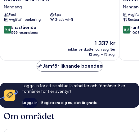
HILAI
World
Nangang
Nangan
TAIPEI
NanGan
Pool
Spa
Avgift
Nangang
Hotel
Avgiftsfri parkering
Gratis wi-fi
Restau
Nangan
9.4
8.6
Enastående
Fant
9,4
8,6
av
av
599 recensioner
1 00
10,
10,
Priset
1 337 kr
Enastående,
Fantastis
är
599 recensioner
1 003 re
inklusive skatter och avgifter
1 337 kr
12 aug. – 13 aug.
Jämför liknande boenden
Logga in för att se aktuella rabatter och förmåner. Fler
förmåner för fler äventyr!
Logga in
Registrera dig nu, det är gratis
Om området