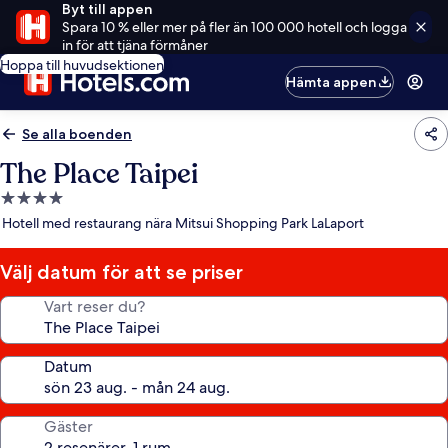
Byt till appen
Spara 10 % eller mer på fler än 100 000 hotell och logga
in för att tjäna förmåner
Hoppa till huvudsektionen
Hämta appen
Se alla boenden
The Place Taipei
4.0-
stjärnigt
Hotell med restaurang nära Mitsui Shopping Park LaLaport
boende
Välj datum för att se priser
Vart reser du?
Datum
Gäster