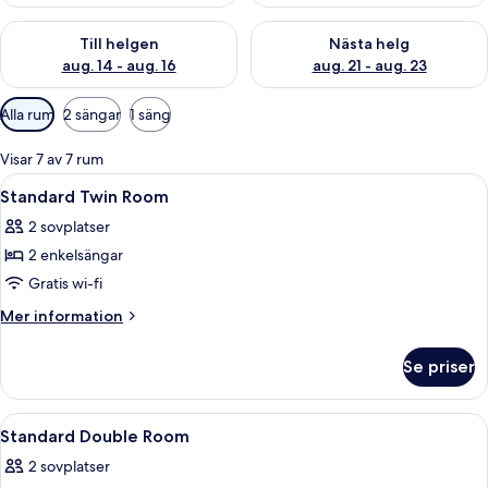
Kontrollera tillgängligheten för den här helgen aug. 14 - aug. 
Kontrollera tillgängligheten fö
Till helgen
Nästa helg
aug. 14 - aug. 16
aug. 21 - aug. 23
Tillgängliga
Alla rum
2 sängar
1 säng
filter
för
Visar 7 av 7 rum
rum
Öppna
1 sovrum, duntäcken, värdeförvaring
2
Standard Twin Room
alla
2 sovplatser
foton
2 enkelsängar
för
Standard
Gratis wi-fi
Twin
Mer
Mer information
Room
information
om
Se priser
Standard
Twin
Room
Öppna
1 sovrum, duntäcken, värdeförvaring
3
Standard Double Room
alla
2 sovplatser
foton