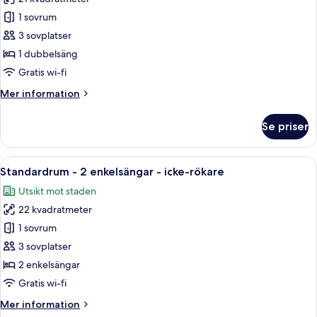
för
Standardrum
1 sovrum
-
3 sovplatser
1
1 dubbelsäng
dubbelsäng
Gratis wi-fi
-
Mer
Mer information
icke-
information
rökare
om
Se priser
Standardrum
-
1
Öppna
Ett hotellrum med två sängar, en TV, e
7
dubbelsäng
Standardrum - 2 enkelsängar - icke-rökare
alla
-
Utsikt mot staden
icke-
foton
rökare
22 kvadratmeter
för
Standardrum
1 sovrum
-
3 sovplatser
2
2 enkelsängar
enkelsängar
Gratis wi-fi
-
Mer
Mer information
icke-
information