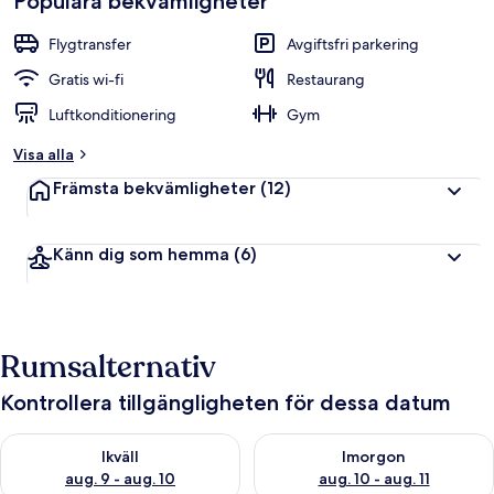
Populära bekvämligheter
Flygtransfer
Avgiftsfri parkering
Gratis wi-fi
Restaurang
Luftkonditionering
Gym
Visa alla
Främsta bekvämligheter
(12)
Känn dig som hemma
(6)
Rumsalternativ
Kontrollera tillgängligheten för dessa datum
Kontrollera tillgängligheten för ikväll aug. 9 - aug. 10
Kontrollera tillgängligheten fö
Ikväll
Imorgon
aug. 9 - aug. 10
aug. 10 - aug. 11