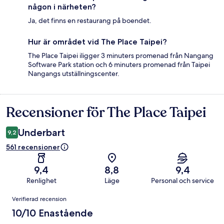
någon i närheten?
Ja, det finns en restaurang på boendet.
Hur är området vid The Place Taipei?
The Place Taipei iligger 3 minuters promenad från Nangang
Software Park station och 6 minuters promenad från Taipei
Nangangs utställningscenter.
Recensioner för The Place Taipei
Recensioner
Underbart
9,2
561 recensioner
9,4
8,8
9,4
Renlighet
Läge
Personal och service
Recensioner
Verifierad recension
10/10 Enastående