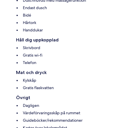
Duschhuvud med massagefunktion
Endast dusch
Bidé
Hårtork
Handdukar
Håll dig uppkopplad
Skrivbord
Gratis wi-fi
Telefon
Mat och dryck
Kylskåp
Gratis flaskvatten
Övrigt
Dagligen
Värdeförvaringsskåp på rummet
Guideböcker/rekommendationer
Kartor över lokalområdet