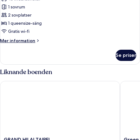
för
Studiosvit
1 sovrum
Deluxe
2 sovplatser
-
1 queensize-säng
1
Gratis wi-fi
queensize-
Mer
Mer information
säng
information
-
om
Se priser
badkar
Studiosvit
Deluxe
-
Liknande boenden
1
queensize-
GRAND HILAI TAIPEI
Green W
säng
-
badkar
GRAND
Green
GRAND HILAI TAIPEI
Green