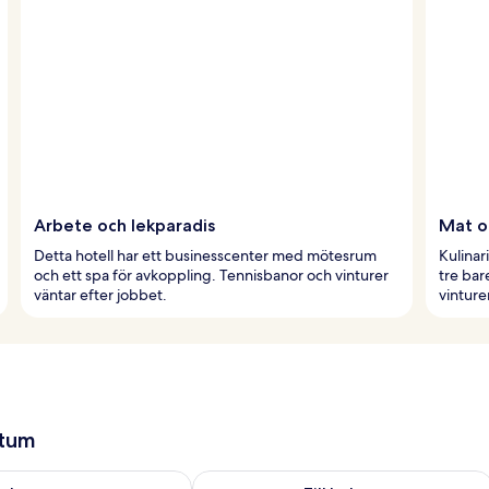
Arbete och lekparadis
Mat o
Detta hotell har ett businesscenter med mötesrum
Kulinar
och ett spa för avkoppling. Tennisbanor och vinturer
tre bar
väntar efter jobbet.
vintur
atum
llgängligheten för imorgon aug. 7 - aug. 8
Kontrollera tillgängligheten för den h