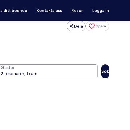
ra ditt boende
Kontakta oss
Resor
Logga in
Dela
Spara
Gäster
Sök