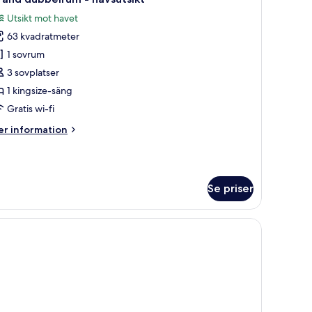
la
Utsikt mot havet
oton
63 kvadratmeter
ör
rand
1 sovrum
ubbelrum
3 sovplatser
1 kingsize-säng
avsutsikt
Gratis wi-fi
er
r information
formation
m
rand
bbelrum
Se priser
vsutsikt