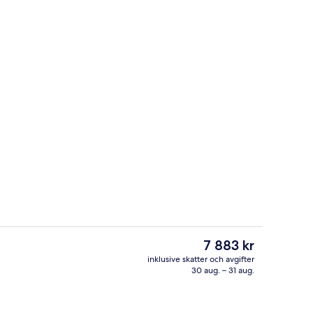
 lobbyn
Nära stranden
Det
7 883 kr
nuvarande
inklusive skatter och avgifter
priset
30 aug. – 31 aug.
en
Restaurang
är
7 883 kr