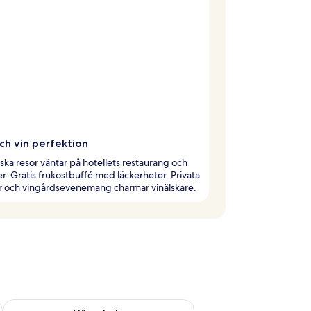
ch vin perfektion
iska resor väntar på hotellets restaurang och
er. Gratis frukostbuffé med läckerheter. Privata
er och vingårdsevenemang charmar vinälskare.
är helgen aug. 7 - aug. 9
Kontrollera tillgängligheten för nästa helg aug. 14 - aug. 16