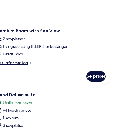
remium Room with Sea View
2 sovplatser
1 kingsize-säng ELLER 2 enkelsängar
Gratis wi-fi
er
r information
formation
m
Se priser
remium
oom
th
g, utsikt över stadsbilden och en balkong med ett bord och stolar.
ppna
Ett modernt sovrum med en stor säng, ett sid
14
a
land Deluxe suite
la
ew
Utsikt mot havet
oton
94 kvadratmeter
ör
sland
1 sovrum
eluxe
3 sovplatser