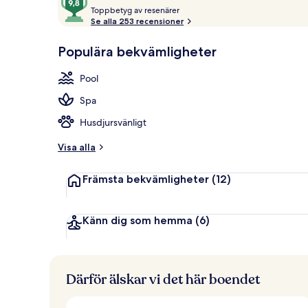
T
av
Toppbetyg av resenärer
o
Se alla 253 recensioner
10,
p
Gästfavorit
Restaurang 
p
Populära bekvämligheter
b
e
Pool
t
y
Spa
g
Husdjursvänligt
a
v
Visa alla
r
Främsta bekvämligheter
(12)
e
s
e
n
Känn dig som hemma
(6)
ä
r
e
r
Därför älskar vi det här boendet