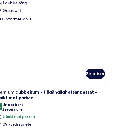
uite
1 dubbelsäng
Gratis wi-fi
er
r information
formation
m
land
luxe
ite
Se priser
tser och utsikt över solnedgången över vattnet, en avlägsen stadsbild och 
ppna
Ett modernt hotellrum med en stor säng, en 
7
emium dubbelrum - tillgänglighetsanpassat -
la
sikt mot parken
oton
Underbart
0
ör
9,0 av 10
(2 recensioner)
2 recensioner
remium
Utsikt mot parken
ubbelrum
39 kvadratmeter