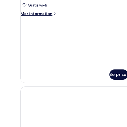
Gratis wi-fi
Mer
Mer information
information
om
Svit
Se prise