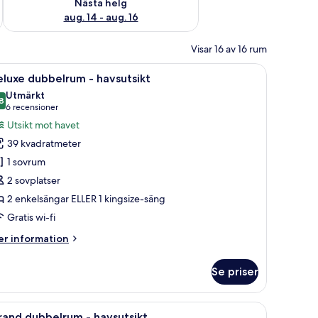
Nästa helg
aug. 14 - aug. 16
Visar 16 av 16 rum
g, ett skrivbord och utsikt över omgivningarna.
ppna
En balkong med utsikt över stadsbilden, en po
17
luxe dubbelrum - havsutsikt
la
Utmärkt
oton
8
8,8 av 10
(6 recensioner)
6 recensioner
ör
Utsikt mot havet
eluxe
39 kvadratmeter
ubbelrum
1 sovrum
2 sovplatser
avsutsikt
2 enkelsängar ELLER 1 kingsize-säng
Gratis wi-fi
er
r information
formation
m
Se priser
luxe
bbelrum
g, ett skrivbord och utsikt över omgivningarna.
ppna
Ett modernt vardagsrum med en soffa, ett sof
12
vsutsikt
and dubbelrum - havsutsikt