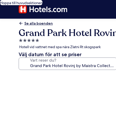
Hoppa till huvudsektionen
Se alla boenden
Grand Park Hotel Rovin
5.0-
stjärnigt
Hotell vid vattnet med spa nära Zlatni Rt skogspark
boende
Välj datum för att se priser
Vart reser du?
Fotogalleri
för
Grand
Park
Hotel
Rovinj