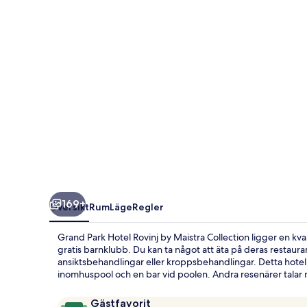
by
Maistra
Collection
169+
Översikt
Rum
Läge
Regler
Grand Park Hotel Rovinj by Maistra Collection ligger en kv
gratis barnklubb. Du kan ta något att äta på deras restaur
ansiktsbehandlingar eller kroppsbehandlingar. Detta hotell i
inomhuspool och en bar vid poolen. Andra resenärer tala
Recensioner
9,8
Gästfavorit