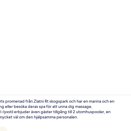
Sittområde i
arts promenad från Zlatni Rt skogspark och har en marina och en
ang eller besöka deras spa för att unna dig massage,
 lyxstil erbjuder även gäster tillgång till 2 utomhuspooler, en
Bar vid pool
r mycket väl om den hjälpsamma personalen.