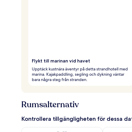
Flykt till marinan vid havet
Upptäck kustnära äventyr på detta strandhotell med
marina. Kajakpaddling, segling och dykning väntar
bara några steg från stranden.
Rumsalternativ
Kontrollera tillgängligheten för dessa d
Kontrollera tillgängligheten för ikväll aug. 6 - aug. 7
Kontrollera ti