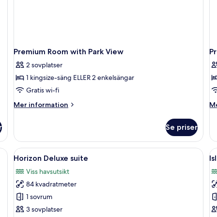
Premium Room with Park View
P
2 sovplatser
1 kingsize-säng ELLER 2 enkelsängar
Gratis wi-fi
Mer
M
Mer information
Me
information
in
om
o
r
Se priser
Premium
P
Room
R
with
wi
Öppna
Ett modernt hotellrum med en stor sän
Ö
16
Park
Se
Horizon Deluxe suite
Is
alla
al
View
Vi
Viss havsutsikt
foton
f
84 kvadratmeter
för
f
Horizon
I
1 sovrum
Deluxe
D
3 sovplatser