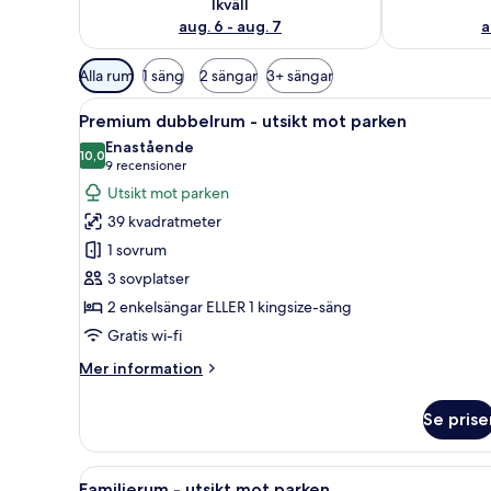
Ikväll
aug. 6 - aug. 7
a
Tillgängliga
Alla rum
1 säng
2 sängar
3+ sängar
filter
Öppna
Ett modernt hotellrum med en 
för
13
Premium dubbelrum - utsikt mot parken
alla
rum
Enastående
foton
10,0
10,0 av 10
(9 recensioner)
9 recensioner
för
Utsikt mot parken
Premium
39 kvadratmeter
dubbelrum
1 sovrum
-
3 sovplatser
utsikt
2 enkelsängar ELLER 1 kingsize-säng
mot
parken
Gratis wi-fi
Mer
Mer information
information
om
Se prise
Premium
dubbelrum
-
Öppna
Ett modernt hotellrum med en 
13
utsikt
Familjerum - utsikt mot parken