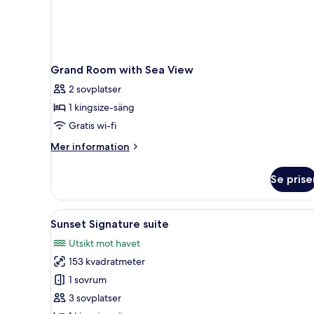
Grand Room with Sea View
2 sovplatser
1 kingsize-säng
Gratis wi-fi
Mer
Mer information
information
om
Se prise
Grand
Room
with
Öppna
En modern balkong med trägolv
16
Sea
Sunset Signature suite
alla
View
Utsikt mot havet
foton
153 kvadratmeter
för
Sunset
1 sovrum
Signature
3 sovplatser
suite