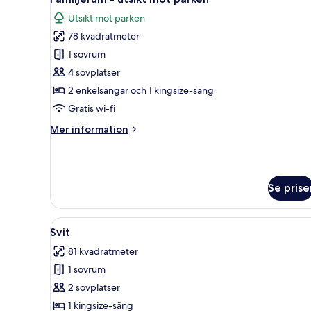
alla
mot
Utsikt mot parken
parken
foton
78 kvadratmeter
för
Familjerum
1 sovrum
-
4 sovplatser
utsikt
2 enkelsängar och 1 kingsize-säng
mot
Gratis wi-fi
parken
Mer
Mer information
information
om
Familjerum
-
Se prise
utsikt
mot
parken
Öppna
Ett modernt sovrum med en sä
17
Svit
alla
81 kvadratmeter
foton
1 sovrum
för
Svit
2 sovplatser
1 kingsize-säng