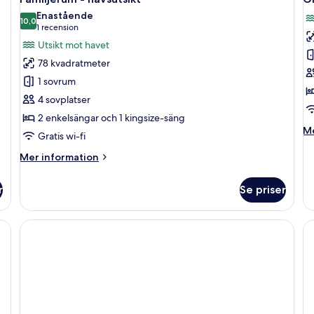
alla
al
Enastående
foton
10,0
f
10,0 av 10
(1 recension)
1 recension
för
f
Utsikt mot havet
Familjerum
G
78 kvadratmeter
-
d
1 sovrum
havsutsikt
-
4 sovplatser
h
2 enkelsängar och 1 kingsize-säng
M
Me
Gratis wi-fi
in
o
Mer
Mer information
G
information
du
om
r
Se priser
-
Familjerum
ha
-
havsutsikt
ng, ett sängbord och en lampa.