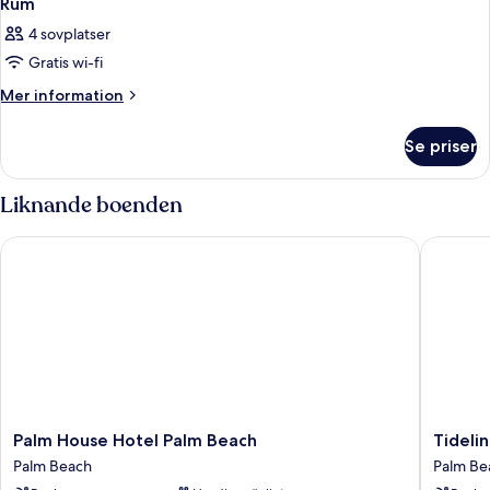
Rum
4 sovplatser
Gratis wi-fi
Mer
Mer information
information
om
Se priser
Rum
Liknande boenden
Palm House Hotel Palm Beach
Tideline
Palm
Tideline
Palm House Hotel Palm Beach
Tideli
House
Palm
Palm Beach
Palm Be
Hotel
Beach