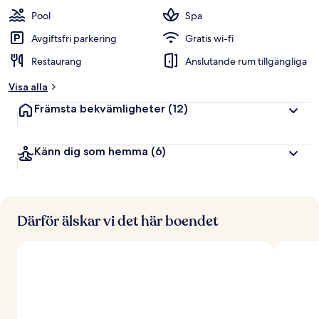
t
Pool
Spa
y
g
Avgiftsfri parkering
Gratis wi-fi
Restaurang
Anslutande rum tillgängliga
a
v
Visa alla
r
Främsta bekvämligheter
(12)
e
s
e
Känn dig som hemma
(6)
n
ä
r
e
r
Därför älskar vi det här boendet