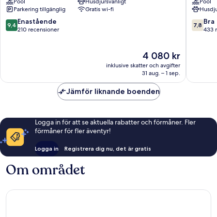
Pool
Husdjursvänligt
Pool
Palm
Ocean
Parkering tillgänglig
Gratis wi-fi
Husdju
Beach
Resort
Palm
and
9.4
7.8
Enastående
Bra
9,4
7,8
Beach
Spa
av
av
210 recensioner
433 
Palm
10,
10,
Beach
Enastående,
Bra,
Priset
4 080 kr
210 recensioner
433 rec
är
inklusive skatter och avgifter
4 080 kr
31 aug. – 1 sep.
Jämför liknande boenden
Logga in för att se aktuella rabatter och förmåner. Fler
förmåner för fler äventyr!
Logga in
Registrera dig nu, det är gratis
Om området