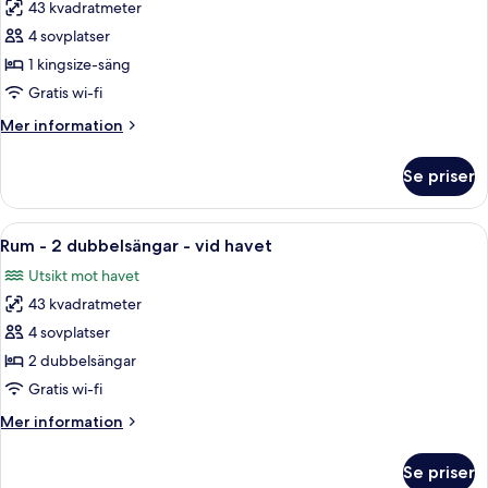
43 kvadratmeter
för
Rum
4 sovplatser
-
1 kingsize-säng
1
Gratis wi-fi
kingsize-
Mer
Mer information
säng
information
om
Se priser
Rum
-
1
Öppna
Ett hotellrum med två sängar, en soffa,
2
kingsize-
Rum - 2 dubbelsängar - vid havet
alla
säng
Utsikt mot havet
foton
43 kvadratmeter
för
Rum
4 sovplatser
-
2 dubbelsängar
2
Gratis wi-fi
dubbelsängar
Mer
Mer information
-
information
vid
om
Se priser
Rum
havet