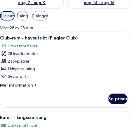
aug. 7 - aug. 9
aug. 14 - aug. 16
Tillgängliga
Alla rum
1 säng
2 sängar
filter
för
Visar 28 av 28 rum
rum
Öppna
Ett hotellrum med en stor säng, ett n
3
Club-rum - havsutsikt (Flagler Club)
alla
Utsikt mot havet
foton
28 kvadratmeter
för
Club-
2 sovplatser
rum
1 kingsize-säng
-
Gratis wi-fi
havsutsikt
Mer
Mer information
(Flagler
information
Club)
om
Se priser
Club-
rum
-
Öppna
Rum - 1 kingsize-säng | Allergitestad
3
havsutsikt
Rum - 1 kingsize-säng
alla
(Flagler
Utsikt mot havet
Club)
foton