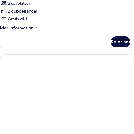
2 sovplatser
-
2
2 dubbelsängar
dubbelsängar
Gratis wi-fi
-
Mer
Mer information
tillgänglighetsanpassat
information
-
om
Se priser
Rum
utsikt
-
mot
2
resort
dubbelsängar
-
tillgänglighetsanpassat
-
utsikt
mot
resort