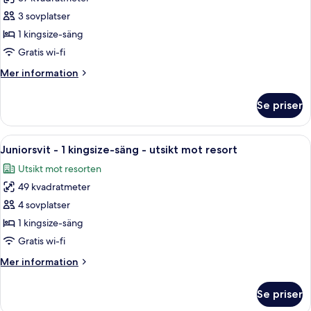
för
utsikt
Premium-
3 sovplatser
mot
rum
resort
1 kingsize-säng
-
Gratis wi-fi
1
Mer
Mer information
kingsize-
information
säng
om
Se priser
Premium-
-
rum
utsikt
-
Öppna
Ett hotellrum med en stor säng, en sof
mot
1
1
Juniorsvit - 1 kingsize-säng - utsikt mot resort
alla
resort
kingsize-
Utsikt mot resorten
säng
foton
-
49 kvadratmeter
för
utsikt
Juniorsvit
4 sovplatser
mot
-
resort
1 kingsize-säng
1
Gratis wi-fi
kingsize-
Mer
Mer information
säng
information
-
om
Se priser
Juniorsvit
utsikt
-