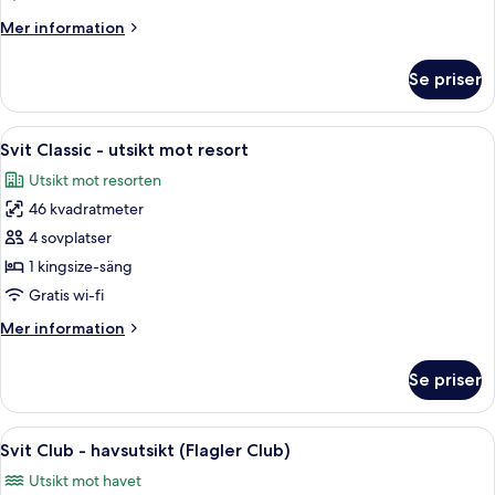
utsikt
Mer
Mer information
mot
information
resort
om
Se priser
Svit
Deluxe
-
Öppna
Ett modernt vardagsrum med ett soffbo
2
utsikt
Svit Classic - utsikt mot resort
alla
mot
Utsikt mot resorten
resort
foton
46 kvadratmeter
för
Svit
4 sovplatser
Classic
1 kingsize-säng
-
Gratis wi-fi
utsikt
Mer
Mer information
mot
information
resort
om
Se priser
Svit
Classic
-
Öppna
Ett hotellrum med en stor säng, ett n
4
utsikt
Svit Club - havsutsikt (Flagler Club)
alla
mot
Utsikt mot havet
resort
foton