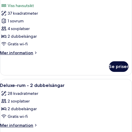
alla
kingsize-
Viss havsutsikt
säng
foton
-
37 kvadratmeter
för
viss
Premium-
1 sovrum
havsutsikt
rum
4 sovplatser
-
2 dubbelsängar
2
Gratis wi-fi
dubbelsängar
Mer
Mer information
-
information
viss
om
Se priser
havsutsikt
Premium-
rum
-
Öppna
Ett hotellrum med två sängar, ett skriv
1
2
Deluxe-rum - 2 dubbelsängar
alla
dubbelsängar
28 kvadratmeter
-
foton
viss
2 sovplatser
för
havsutsikt
Deluxe-
2 dubbelsängar
rum
Gratis wi-fi
-
Mer
Mer information
2
information