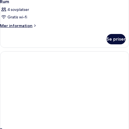
Rum
4 sovplatser
Gratis wi-fi
Mer
Mer information
information
om
Se priser
Rum