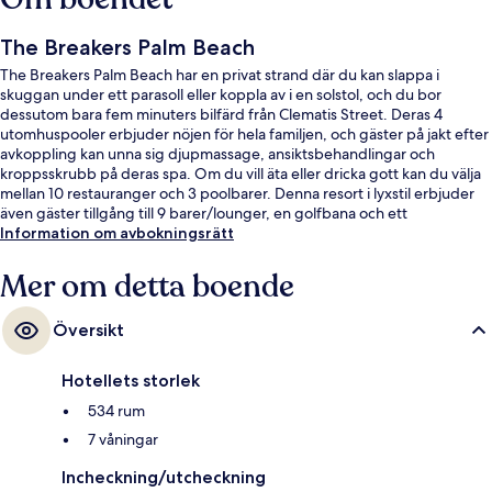
The Breakers Palm Beach
The Breakers Palm Beach har en privat strand där du kan slappa i
skuggan under ett parasoll eller koppla av i en solstol, och du bor
dessutom bara fem minuters bilfärd från Clematis Street. Deras 4
utomhuspooler erbjuder nöjen för hela familjen, och gäster på jakt efter
avkoppling kan unna sig djupmassage, ansiktsbehandlingar och
kroppsskrubb på deras spa. Om du vill äta eller dricka gott kan du välja
mellan 10 restauranger och 3 poolbarer. Denna resort i lyxstil erbjuder
även gäster tillgång till 9 barer/lounger, en golfbana och ett
fitnesscenter. Andra resenärer uppskattar den hjälpsamma personalen.
Information om avbokningsrätt
Mer om detta boende
Översikt
Hotellets storlek
534 rum
7 våningar
Incheckning/utcheckning