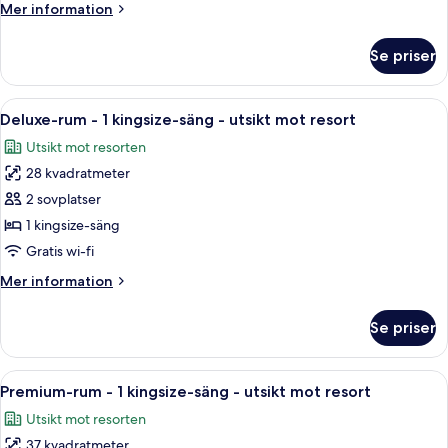
Mer
Mer information
dubbelsängar
information
-
om
Se priser
Premium-
utsikt
rum
mot
-
Öppna
Ett hotellrum med en stor säng, ett skr
resort
1
2
Deluxe-rum - 1 kingsize-säng - utsikt mot resort
alla
dubbelsängar
Utsikt mot resorten
-
foton
utsikt
28 kvadratmeter
för
mot
Deluxe-
2 sovplatser
resort
rum
1 kingsize-säng
-
Gratis wi-fi
1
Mer
Mer information
kingsize-
information
säng
om
Se priser
Deluxe-
-
rum
utsikt
-
Öppna
Ett hotellrum med en stor säng, en sof
mot
1
1
Premium-rum - 1 kingsize-säng - utsikt mot resort
alla
resort
kingsize-
Utsikt mot resorten
säng
foton
-
37 kvadratmeter