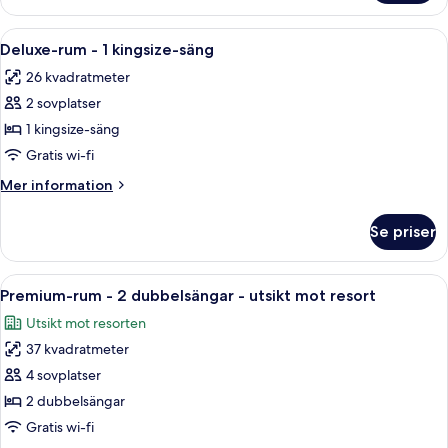
-
2
Öppna
Ett hotellrum med en stor säng, ett skr
2
dubbelsängar
Deluxe-rum - 1 kingsize-säng
alla
-
26 kvadratmeter
vid
foton
havet
2 sovplatser
för
Deluxe-
1 kingsize-säng
rum
Gratis wi-fi
-
Mer
Mer information
1
information
kingsize-
om
Se priser
Deluxe-
säng
rum
-
Öppna
Ett hotellrum med två sängar, en soffa,
2
1
Premium-rum - 2 dubbelsängar - utsikt mot resort
alla
kingsize-
Utsikt mot resorten
säng
foton
37 kvadratmeter
för
Premium-
4 sovplatser
rum
2 dubbelsängar
-
Gratis wi-fi
2