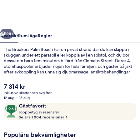
Beach
regående
Nästa
108+
Översikt
Rum
Läge
Regler
The Breakers Palm Beach har en privat strand där du kan slappa i
skuggan under ett parasoll eller koppla av i en solstol, och du bor
dessutom bara fem minuters bilfärd från Clematis Street. Deras 4
utomhuspooler erbjuder nöjen för hela familjen, och gäster på jakt
efter avkoppling kan unna sig djupmassage, ansiktsbehandlingar
och kroppsskrubb på deras spa. Om du vill äta eller dricka gott kan
du välja mellan 10 restauranger och 3 poolbarer. Denna resort i lyxstil
Det
7 314 kr
erbjuder även gäster tillgång till 9 barer/lounger, en golfbana och
nuvarande
inklusive skatter och avgifter
ett fitnesscenter. Andra resenärer uppskattar den hjälpsamma
priset
12 aug. – 13 aug.
personalen.
Exteriör
är
Recensioner
9,6
Gästfavorit
7 314 kr
T
av
Toppbetyg av resenärer
o
Se alla 1 004 recensioner
10,
p
Gästfavorit
p
Populära bekvämligheter
b
e