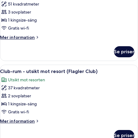
51 kvadratmeter
för
Svit
3 sovplatser
Club
1 kingsize-säng
-
Gratis wi-fi
havsutsikt
Mer
Mer information
(Flagler
information
Club)
om
Se priser
Svit
Club
-
Öppna
Ett modernt hotellrum med en stor säng
3
havsutsikt
Club-rum - utsikt mot resort (Flagler Club)
alla
(Flagler
Utsikt mot resorten
Club)
foton
37 kvadratmeter
för
Club-
2 sovplatser
rum
1 kingsize-säng
-
Gratis wi-fi
utsikt
Mer
Mer information
mot
information
resort
om
Se priser
Club-