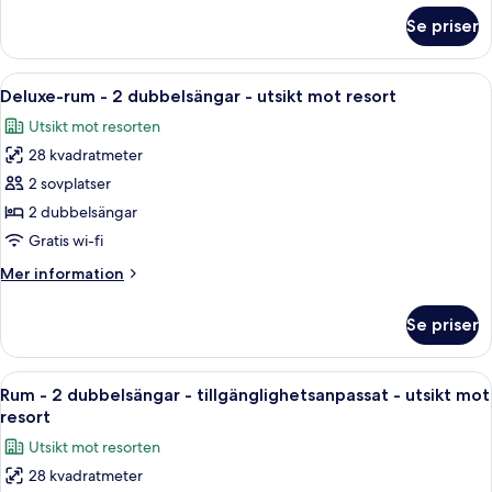
dubbelsängar
om
Se priser
Deluxe-
rum
-
Öppna
Ett hotellrum med två sängar, en grön
1
2
Deluxe-rum - 2 dubbelsängar - utsikt mot resort
alla
dubbelsängar
Utsikt mot resorten
foton
28 kvadratmeter
för
Deluxe-
2 sovplatser
rum
2 dubbelsängar
-
Gratis wi-fi
2
Mer
Mer information
dubbelsängar
information
-
om
Se priser
Deluxe-
utsikt
rum
mot
-
Öppna
Ett hotellrum med två sängar, ett nat
resort
1
2
Rum - 2 dubbelsängar - tillgänglighetsanpassat - utsikt mot
alla
dubbelsängar
resort
-
foton
Utsikt mot resorten
utsikt
för
mot
28 kvadratmeter
Rum
resort