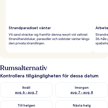
Strandparadiset väntar
Arbete
Vit sand sträcker sig framför denna resort vid vattnet.
Strandr
Strandhanddukar, parasoller och solstolar väntar längs
36-håls
den privata strandlinjen.
spabeha
Rumsalternativ
Kontrollera tillgängligheten för dessa datum
Kontrollera tillgängligheten för ikväll aug. 6 - aug. 7
Kontrollera tillgängligheten f
Ikväll
Imorgon
aug. 6 - aug. 7
aug. 7 - aug. 8
Kontrollera tillgängligheten för den här helgen aug. 7 - aug. 9
Kontrollera tillgängligheten fö
Till helgen
Nästa helg