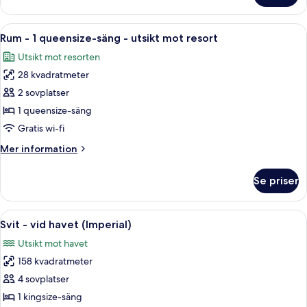
(Flagler
rum
Club)
-
Öppna
Ett hotellrum med en stor säng, ett na
1
utsikt
Rum - 1 queensize-säng - utsikt mot resort
alla
mot
Utsikt mot resorten
resort
foton
(Flagler
28 kvadratmeter
för
Club)
Rum
2 sovplatser
-
1 queensize-säng
1
Gratis wi-fi
queensize-
Mer
Mer information
säng
information
-
om
Se priser
Rum
utsikt
-
mot
1
Öppna
Ett rymligt vardagsrum med en böjd so
resort
6
queensize-
Svit - vid havet (Imperial)
alla
säng
Utsikt mot havet
-
foton
utsikt
158 kvadratmeter
för
mot
Svit
4 sovplatser
resort
-
1 kingsize-säng