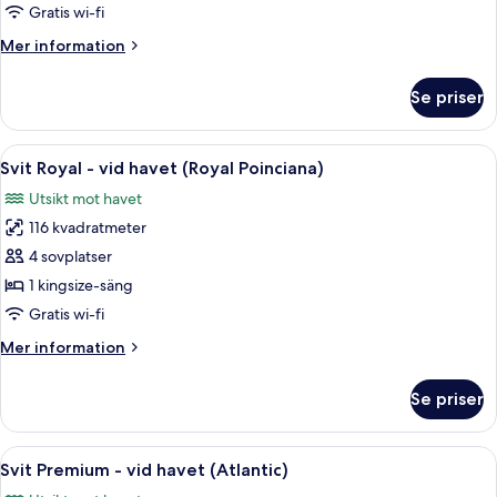
vid
Gratis wi-fi
havet
Mer
Mer information
(Imperial)
information
om
Se priser
Svit
-
vid
Öppna
Ett rymligt vardagsrum med ett stort 
5
havet
Svit Royal - vid havet (Royal Poinciana)
alla
(Imperial)
Utsikt mot havet
foton
116 kvadratmeter
för
Svit
4 sovplatser
Royal
1 kingsize-säng
-
Gratis wi-fi
vid
Mer
Mer information
havet
information
(Royal
om
Se priser
Svit
Poinciana)
Royal
-
Öppna
Ett hotellrum med en balkong, en matp
5
vid
Svit Premium - vid havet (Atlantic)
alla
havet