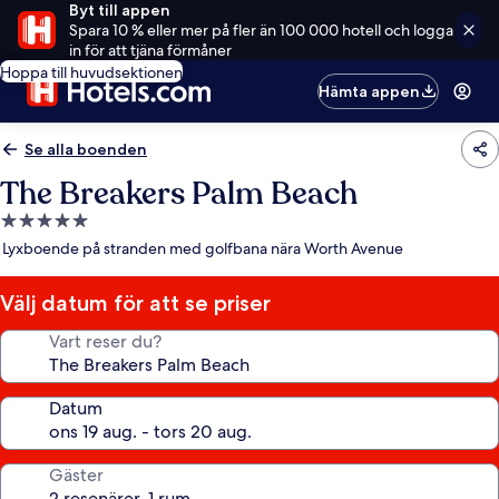
Byt till appen
Spara 10 % eller mer på fler än 100 000 hotell och logga
in för att tjäna förmåner
Hoppa till huvudsektionen
Hämta appen
Se alla boenden
The Breakers Palm Beach
5.0-
stjärnigt
Lyxboende på stranden med golfbana nära Worth Avenue
boende
Välj datum för att se priser
Vart reser du?
Datum
Gäster