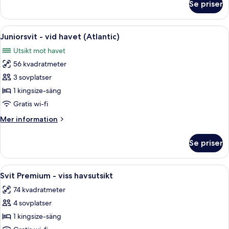
Se priser
Svit
-
vid
Öppna
Ett hotellrum med en stor säng, en stol
3
havet
Juniorsvit - vid havet (Atlantic)
alla
(Atlantic)
Utsikt mot havet
foton
56 kvadratmeter
för
Juniorsvit
3 sovplatser
-
1 kingsize-säng
vid
Gratis wi-fi
havet
Mer
Mer information
(Atlantic)
information
om
Se priser
Juniorsvit
-
vid
Öppna
Ett hotellrum med en stor säng, sängbo
2
havet
Svit Premium - viss havsutsikt
alla
(Atlantic)
74 kvadratmeter
foton
4 sovplatser
för
Svit
1 kingsize-säng
Premium