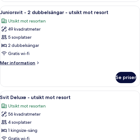
mot
1
Öppna
Ett hotellrum med två sängar, ett litet
resort
1
kingsize-
Juniorsvit - 2 dubbelsängar - utsikt mot resort
alla
säng
Utsikt mot resorten
-
foton
utsikt
49 kvadratmeter
för
mot
Juniorsvit
5 sovplatser
resort
-
2 dubbelsängar
2
Gratis wi-fi
dubbelsängar
Mer
Mer information
-
information
utsikt
om
Se priser
Juniorsvit
mot
-
resort
2
Öppna
Ett hotellrum med en stor säng, ett skr
2
dubbelsängar
Svit Deluxe - utsikt mot resort
alla
-
Utsikt mot resorten
utsikt
foton
mot
56 kvadratmeter
för
resort
Svit
4 sovplatser
Deluxe
1 kingsize-säng
-
Gratis wi-fi