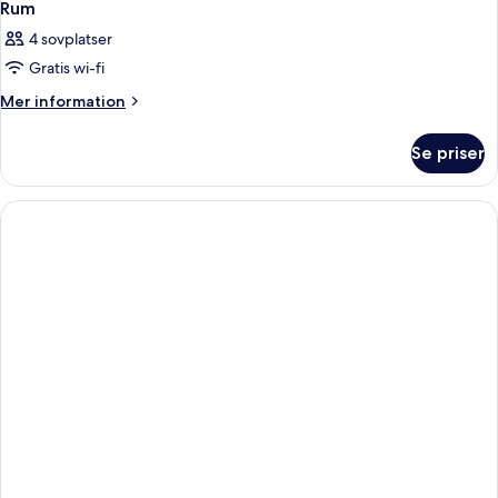
Rum
4 sovplatser
Gratis wi-fi
Mer
Mer information
information
om
Se priser
Rum