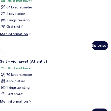
Utsikt mot havet
(Royal
foton
Poinciana)
84 kvadratmeter
för
Svit
4 sovplatser
Premium
1 kingsize-säng
-
Gratis wi-fi
vid
Mer
Mer information
havet
information
(Atlantic)
om
Se priser
Svit
Premium
-
Öppna
Ett hotellrum med en stor balkong, en
3
vid
Svit - vid havet (Atlantic)
alla
havet
Utsikt mot havet
(Atlantic)
foton
70 kvadratmeter
för
Svit
4 sovplatser
-
1 kingsize-säng
vid
Gratis wi-fi
havet
Mer
Mer information
(Atlantic)
information
om