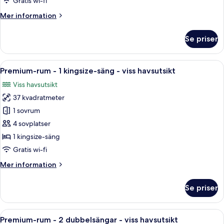
Gratis wi-fi
-
Mer
Mer information
viss
information
havsutsikt
om
Se priser
Svit
Premium
-
Öppna
Ett hotellrum med en stor säng, ett sk
1
viss
Premium-rum - 1 kingsize-säng - viss havsutsikt
alla
havsutsikt
Viss havsutsikt
foton
37 kvadratmeter
för
Premium-
1 sovrum
rum
4 sovplatser
-
1 kingsize-säng
1
Gratis wi-fi
kingsize-
Mer
Mer information
säng
information
-
om
Se priser
viss
Premium-
rum
havsutsikt
-
Öppna
Ett hotellrum med två sängar, en sittg
1
1
Premium-rum - 2 dubbelsängar - viss havsutsikt