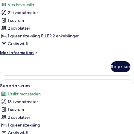
alla
Viss havsutsikt
foton
21 kvadratmeter
för
Rum
1 sovrum
2 sovplatser
1 queensize-säng ELLER 2 enkelsängar
Gratis wi-fi
Mer
Mer information
information
om
Se priser
Rum
Öppna
Ett hotellrum med en stor säng, ett gl
5
Superior-rum
alla
Utsikt mot staden
foton
18 kvadratmeter
för
Superior-
1 sovrum
rum
2 sovplatser
1 queensize-säng
Gratis wi-fi