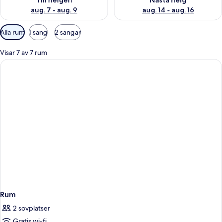
Till helgen
Nästa helg
aug. 7 - aug. 9
aug. 14 - aug. 16
Tillgängliga
Alla rum
1 säng
2 sängar
filter
för
Visar 7 av 7 rum
rum
Rum
2 sovplatser
Gratis wi-fi