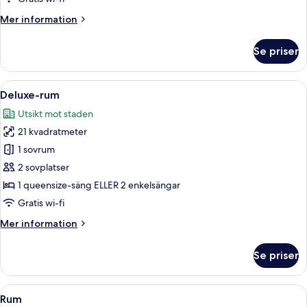
Mer
Mer information
information
om
Se priser
Rum
Öppna
Ett hotellrum med en stor säng, ett n
7
Deluxe-rum
alla
Utsikt mot staden
foton
21 kvadratmeter
för
Deluxe-
1 sovrum
rum
2 sovplatser
1 queensize-säng ELLER 2 enkelsängar
Gratis wi-fi
Mer
Mer information
information
om
Se priser
Deluxe-
rum
Öppna
Ett hotellrum med en stor säng, en tv
5
Rum