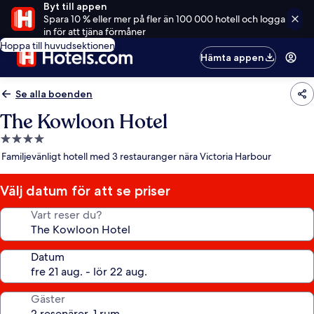
Byt till appen
Spara 10 % eller mer på fler än 100 000 hotell och logga
in för att tjäna förmåner
Hoppa till huvudsektionen
Hämta appen
Se alla boenden
The Kowloon Hotel
4.0-
stjärnigt
Familjevänligt hotell med 3 restauranger nära Victoria Harbour
boende
Välj datum för att se priser
Vart reser du?
Datum
Gäster