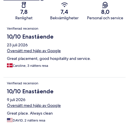
7,8
7,4
8,0
Renlighet
Bekvämligheter
Personal och service
Recensioner
Verifierad recension
10/10 Enastående
23 juli 2026
Översätt med hjälp av Google
Great placement, good hospitality and service.
Caroline, 3 nätters resa
Verifierad recension
10/10 Enastående
9 juli 2026
Översätt med hjälp av Google
Great place. Always clean
DAVID, 2 nätters resa