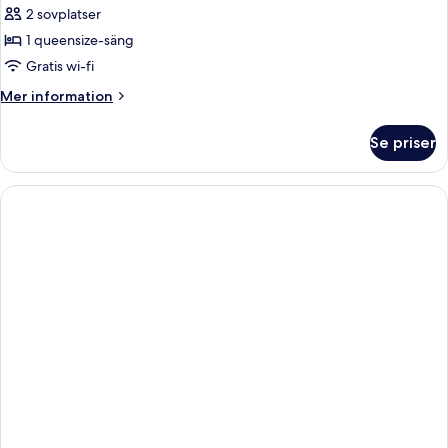
2 sovplatser
foton
1 queensize-säng
för
Superior
Gratis wi-fi
-
Mer
Mer information
1
information
om
Queen
Se priser
Superior
Bed
-
1
Queen
Bed