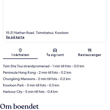
19-21 Nathan Road, Tsimshatsui, Kowloon
Se på karta
Karta
I närheten
Ta sig runt
Restauranger
Tsim Sha Tsui strandpromenad
- 1 min till fots
- 0.0 km
Peninsula Hong Kong
- 2 min till fots
- 0.2 km
Chungking Mansions
- 2 min till fots
- 0.2 km
Kowloon Park
- 3 min till fots
- 0.3 km
Harbour City
- 5 min till fots
- 0.4 km
Om boendet