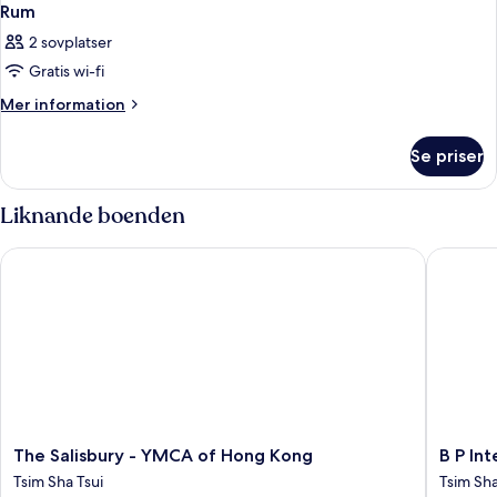
Rum
2 sovplatser
Gratis wi-fi
Mer
Mer information
information
om
Se priser
Rum
Liknande boenden
The Salisbury - YMCA of Hong Kong
B P Inter
The
B
The Salisbury - YMCA of Hong Kong
B P Int
Salisbury
P
Tsim Sha Tsui
Tsim Sha
-
Internat