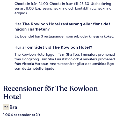
Checka in från: 14.00. Checka in fram till: 23.30. Utcheckning
senast 11.00. Expressincheckning och kontaktfri utcheckning
erbjuds.
Har The Kowloon Hotel restaurang eller finns det
någon i närheten?
Ja, boendet har 3 restauranger, som erbjuder kinesiska köket.
Hur är området vid The Kowloon Hotel?
The Kowloon Hotel ligger i Tsim Sha Tsui, 1 minuters promenad
från Hongkong Tsim Sha Tsui station och 4 minuters promenad
från Victoria Harbour. Andra resenärer gillar det utmärkta läge
som detta hotell erbjuder.
Recensioner för The Kowloon
Recensioner
Hotel
Bra
7,8
1 004 recensioner