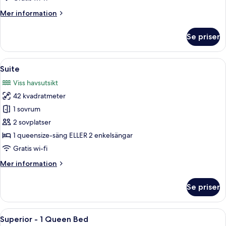
Mer
Mer information
information
om
Se priser
Superior-
rum
Öppna
Ett hotellrum med en säng, en sittgru
5
Suite
alla
Viss havsutsikt
foton
42 kvadratmeter
för
Suite
1 sovrum
2 sovplatser
1 queensize-säng ELLER 2 enkelsängar
Gratis wi-fi
Mer
Mer information
information
om
Se priser
Suite
Öppna
Minibar, värdeförvaringsskåp på rumm
12
Superior - 1 Queen Bed
alla