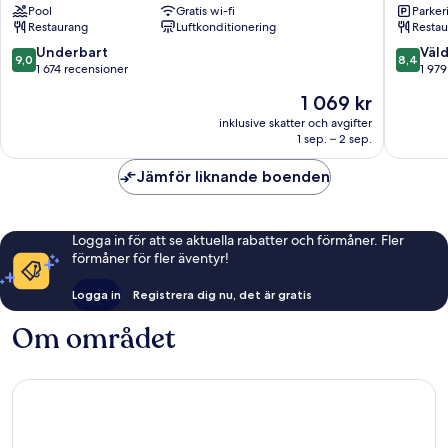
Pool
Gratis wi-fi
Parkeri
YMCA
Tsim
Restaurang
Luftkonditionering
Restau
of
Sha
Hong
Tsui
9.0
8.4
Underbart
Väld
9,0
8,4
Kong
av
av
1 674 recensioner
1 979
Tsim
10,
10,
Priset
1 069 kr
Sha
Underbart,
Väldigt
är
Tsui
1 674 recensioner
bra,
inklusive skatter och avgifter
1 069 kr
1 sep. – 2 sep.
1 979 re
Jämför liknande boenden
Logga in för att se aktuella rabatter och förmåner. Fler
förmåner för fler äventyr!
Logga in
Registrera dig nu, det är gratis
Om området