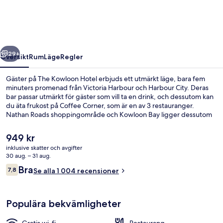
regående
Nästa
29+
Översikt
Rum
Läge
Regler
Gäster på The Kowloon Hotel erbjuds ett utmärkt läge, bara fem
minuters promenad från Victoria Harbour och Harbour City. Deras
bar passar utmärkt för gäster som vill ta en drink, och dessutom kan
du äta frukost på Coffee Corner, som är en av 3 restauranger.
Nathan Roads shoppingområde och Kowloon Bay ligger dessutom
bara fem minuters bilfärd härifrån. Andra resenärer brukar hylla den
hjälpsamma personalen och läget.
Det
949 kr
nuvarande
inklusive skatter och avgifter
priset
30 aug. – 31 aug.
Café
är
Recensioner
Bra
7,8
Se alla 1 004 recensioner
949 kr
7,8 av 10,
Populära bekvämligheter