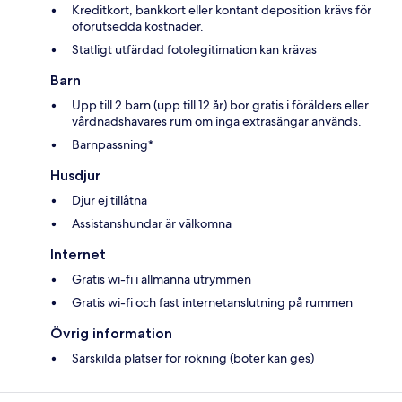
Kreditkort, bankkort eller kontant deposition krävs för
oförutsedda kostnader.
Statligt utfärdad fotolegitimation kan krävas
Barn
Upp till 2 barn (upp till 12 år) bor gratis i förälders eller
vårdnadshavares rum om inga extrasängar används.
Barnpassning*
Husdjur
Djur ej tillåtna
Assistanshundar är välkomna
Internet
Gratis wi-fi i allmänna utrymmen
Gratis wi-fi och fast internetanslutning på rummen
Övrig information
Särskilda platser för rökning (böter kan ges)