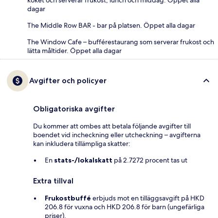
köket och serverar frukost, lunch och middag. Öppet alla
dagar
The Middle Row BAR - bar på platsen. Öppet alla dagar
The Window Cafe – bufférestaurang som serverar frukost och
lätta måltider. Öppet alla dagar
Avgifter och policyer
Obligatoriska avgifter
Du kommer att ombes att betala följande avgifter till
boendet vid incheckning eller utcheckning – avgifterna
kan inkludera tillämpliga skatter:
En
stats-/lokalskatt
på 2.7272 procent tas ut
Extra tillval
Frukostbuffé
erbjuds mot en tilläggsavgift på HKD
206.8 för vuxna och HKD 206.8 för barn (ungefärliga
priser).