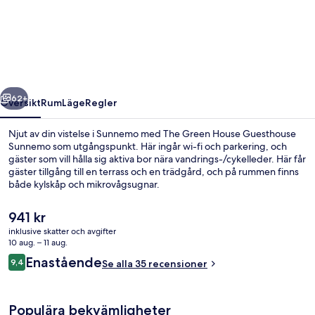
Green
House
Guesthouse
Sunnemo
regående
Nästa
62+
Översikt
Rum
Läge
Regler
Njut av din vistelse i Sunnemo med The Green House Guesthouse
Sunnemo som utgångspunkt. Här ingår wi-fi och parkering, och
gäster som vill hålla sig aktiva bor nära vandrings-/cykelleder. Här får
gäster tillgång till en terrass och en trädgård, och på rummen finns
både kylskåp och mikrovågsugnar.
Det
941 kr
nuvarande
inklusive skatter och avgifter
priset
10 aug. – 11 aug.
Vandring
är
Recensioner
Enastående
9,4
Se alla 35 recensioner
941 kr
9,4 av 10,
Populära bekvämligheter