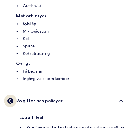
Gratis wi-fi
Mat och dryck
Kylskåp
Mikrovågsugn
Kök
Spishäll
Köksutrustning
Övrigt
På begäran
Ingång via extern korridor
Avgifter och policyer
Extra tillval
Kontinental frukost
erbjuds mot en tilläggsavgift på