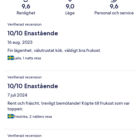
9,6
9,0
9,6
Renlighet
Läge
Personal och service
Recensioner
Verifierad recension
10/10 Enastående
16 aug. 2023
Fin lägenhet, välutrustat kök, väldigt bra frukost.
Laila, 1 natts resa
Verifierad recension
10/10 Enastående
7 juli 2024
Rent och fräscht, trevligt bemötande! Köpte till frukost som var
toppen.
Fredrika, 2 nätters resa
Verifierad recension