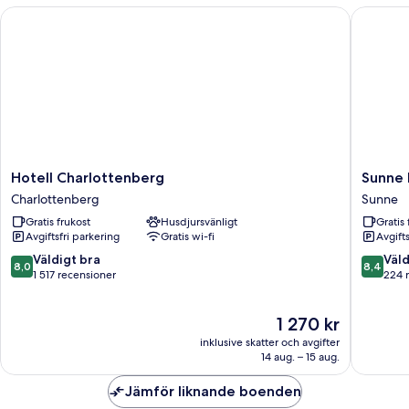
-
Hotell Charlottenberg
Sunne H
utsikt
mot
trädgården
(2)
Hotell
Sunne
Hotell Charlottenberg
Sunne
Charlottenberg
Hembyg
Charlottenberg
Sunne
Charlottenberg
B&B
Gratis frukost
Husdjursvänligt
Gratis 
Sunne
Avgiftsfri parkering
Gratis wi-fi
Avgift
8.0
8.4
Väldigt bra
Väld
8,0
8,4
av
av
1 517 recensioner
224 
10,
10,
Väldigt
Väldigt
Priset
1 270 kr
bra,
bra,
är
1 517 recensioner
224 rec
inklusive skatter och avgifter
1 270 kr
14 aug. – 15 aug.
Jämför liknande boenden