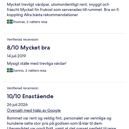
Mycket trevligt värdpar, utomordentligt rent, snyggt och
fräscht Mycket fin frukost som serverades till rummet. Bra wi-fi
koppling Allra bästa rekommendationer
Thomas, 2 nätters resa
Verifierad recension
8/10 Mycket bra
14 juli 2019
Mysigt ställe med trevliga värdar!
Dennis, 2 nätters resa
Verifierad recension
10/10 Enastående
26 juli 2026
Översätt med hjälp av Google
Rommet var rent og veldig fint, personalet var vennlige og
hundene satte stor pris på godisen som lå klar til dem.
Uteområdet var også flott, samt at det passet perfekt til reise