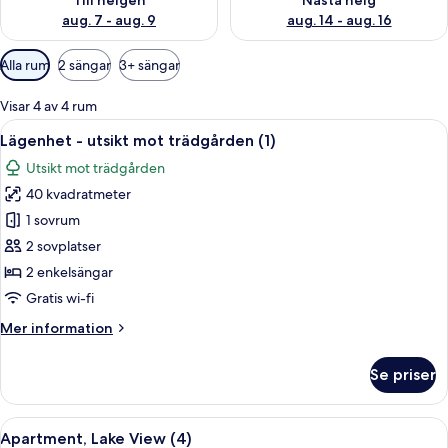
Till helgen
Nästa helg
aug. 7 - aug. 9
aug. 14 - aug. 16
Tillgängliga
Alla rum
2 sängar
3+ sängar
filter
för
Visar 4 av 4 rum
rum
Öppna
Lägenhet - utsikt mot trädgården (1) 
7
Lägenhet - utsikt mot trädgården (1)
alla
Utsikt mot trädgården
foton
40 kvadratmeter
för
Lägenhet
1 sovrum
-
2 sovplatser
utsikt
2 enkelsängar
mot
Gratis wi-fi
trädgården
Mer
Mer information
(1)
information
om
Se priser
Lägenhet
-
utsikt
Öppna
Ett rum med en säng, två kuddar, en s
8
mot
Apartment, Lake View (4)