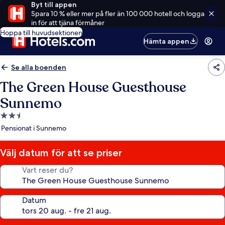
Byt till appen
Spara 10 % eller mer på fler än 100 000 hotell och logga
in för att tjäna förmåner
Hoppa till huvudsektionen
Hämta appen
Se alla boenden
The Green House Guesthouse
Sunnemo
2.5-
stjärnigt
Pensionat i Sunnemo
boende
Välj datum för att se priser
Vart reser du?
Datum