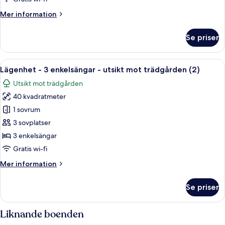
Mer
Mer information
information
om
Se priser
Apartment,
Lake
View
Öppna
Ett kompakt bostadsutrymme med en sä
7
(3)
Lägenhet - 3 enkelsängar - utsikt mot trädgården (2)
alla
Utsikt mot trädgården
foton
40 kvadratmeter
för
Lägenhet
1 sovrum
-
3 sovplatser
3
3 enkelsängar
enkelsängar
Gratis wi-fi
-
Mer
Mer information
utsikt
information
mot
om
Se priser
trädgården
Lägenhet
-
(2)
3
Liknande boenden
enkelsängar