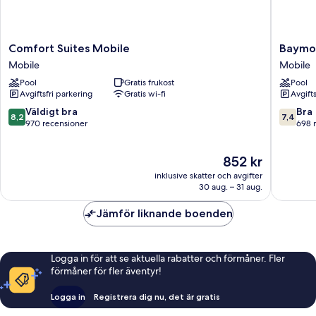
Comfort
Baymon
Comfort Suites Mobile
Baymon
Suites
by
Mobile
Mobile
Mobile
Wyndh
Pool
Gratis frukost
Pool
Mobile
Mobile/
Avgiftsfri parkering
Gratis wi-fi
Avgift
Corner
Mobile
8.2
7.4
Väldigt bra
Bra
8,2
7,4
av
av
970 recensioner
698 
10,
10,
Väldigt
Bra,
Priset
852 kr
bra,
698 rec
är
970 recensioner
inklusive skatter och avgifter
852 kr
30 aug. – 31 aug.
Jämför liknande boenden
Logga in för att se aktuella rabatter och förmåner. Fler
förmåner för fler äventyr!
Logga in
Registrera dig nu, det är gratis