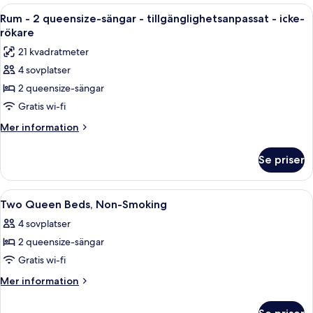
-
1
Öppna
Ett hotellrum med ett skrivbord i trä, 
9
icke-
kingsize-
Rum - 2 queensize-sängar - tillgänglighetsanpassat - icke-
alla
säng
rökare
rökare
-
foton
21 kvadratmeter
tillgänglighetsanpassat
för
-
4 sovplatser
Rum
icke-
2 queensize-sängar
-
rökare
2
Gratis wi-fi
queensize-
Mer
Mer information
sängar
information
om
-
Se priser
Rum
tillgänglighetsanpassat
-
-
2
Öppna
Ett hotellrum med två sängar, ett skri
2
icke-
queensize-
Two Queen Beds, Non-Smoking
alla
sängar
rökare
4 sovplatser
-
foton
tillgänglighetsanpassat
2 queensize-sängar
för
-
Two
Gratis wi-fi
icke-
Queen
rökare
Mer
Mer information
Beds,
information
om
Non-