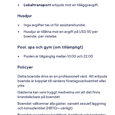
Lokaltransport
erbjuds mot en tilläggsavgift.
Husdjur
Inga avgifter tas ut för assistanshundar.
Husdjur är tillåtna mot en avgift på USD 50 per
boende, per vistelse.
Pool, spa och gym (om tillämpligt)
Poolen är tillgänglig mellan 10.00 och 22.00.
Policyer
Detta boende drivs av en professionell värd. Att erbjuda
boende är kopplat till värdens företagsverksamhet eller
yrke.
Gästerna kan vara tryggt medvetna om att det finns
brandsläckare på boendet.
Boendet välkomnar alla gäster, oavsett sexuell läggning
och könsidentitet (HBTQ+-vänligt).
Boendet accepterar kreditkort, bankkort och kontanter.