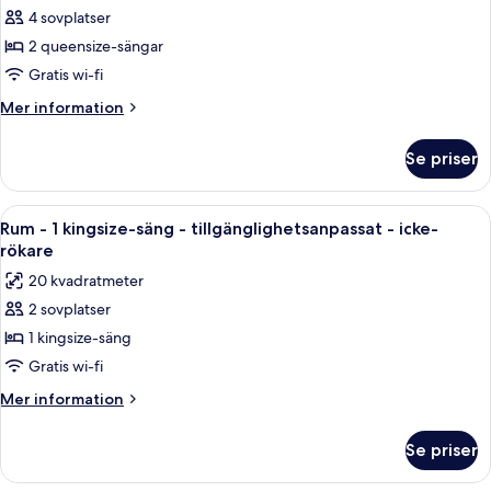
alla
Accessible,
4 sovplatser
Non
foton
Smoking
2 queensize-sängar
för
Room,
Gratis wi-fi
2
Mer
Mer information
Queen
information
om
Beds,
Se priser
Room,
Accessible,
2
Non
Queen
Öppna
Ett hotellrum med ett skrivbord i trä, 
5
Smoking
Beds,
Rum - 1 kingsize-säng - tillgänglighetsanpassat - icke-
alla
Accessible,
rökare
Non
foton
20 kvadratmeter
Smoking
för
2 sovplatser
Rum
1 kingsize-säng
-
1
Gratis wi-fi
kingsize-
Mer
Mer information
säng
information
om
-
Se priser
Rum
tillgänglighetsanpassat
-