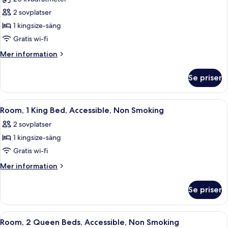
rökare
foton
2 sovplatser
för
1
1 kingsize-säng
kingsize-
Gratis wi-fi
säng
Mer
Mer information
-
information
icke-
om
Se priser
1
rökare
kingsize-
-
säng
Öppna
Ett kompakt hotellrum med ett litet pe
handikappanpassat
1
-
Room, 1 King Bed, Accessible, Non Smoking
alla
icke-
2 sovplatser
rökare
foton
-
1 kingsize-säng
för
handikappanpassat
Room,
Gratis wi-fi
1
Mer
Mer information
King
information
om
Bed,
Se priser
Room,
Accessible,
1
Non
King
Öppna
Ett hotellrum med två sängar, ett skri
2
Smoking
Bed,
Room, 2 Queen Beds, Accessible, Non Smoking