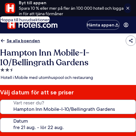
Byt till appen
Spara 10 % eller mer på fler än 100 000 hotell och logga
in för att tjäna förmåner
Hoppa till huvudsektionen
Hämta appen
Se alla boenden
Hampton Inn Mobile-I-
10/Bellingrath Gardens
2.5-
stjärnigt
Hotell i Mobile med utomhuspool och restaurang
boende
Välj datum för att se priser
Vart reser du?
Datum