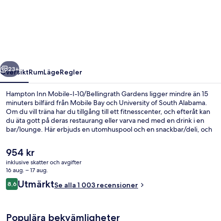
Inn
Mobile-
I-
10/Bellingrath
Gardens
regående
Nästa
23+
Översikt
Rum
Läge
Regler
Hampton Inn Mobile-I-10/Bellingrath Gardens ligger mindre än 15
minuters bilfärd från Mobile Bay och University of South Alabama.
Om du vill träna har du tillgång till ett fitnesscenter, och efteråt kan
du äta gott på deras restaurang eller varva ned med en drink i en
bar/lounge. Här erbjuds en utomhuspool och en snackbar/deli, och
på rummen finns även kylskåp och mikrovågsugnar. Andra resenärer
uppskattar den hjälpsamma personalen.
Det
954 kr
nuvarande
inklusive skatter och avgifter
priset
16 aug. – 17 aug.
Gratis frukostbuffé
är
Recensioner
Utmärkt
8,6
Se alla 1 003 recensioner
954 kr
8,6 av 10,
Populära bekvämligheter