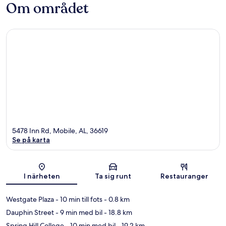
Om området
5478 Inn Rd, Mobile, AL, 36619
Se på karta
Karta
I närheten
Ta sig runt
Restauranger
Westgate Plaza
- 10 min till fots
- 0.8 km
Dauphin Street
- 9 min med bil
- 18.8 km
Spring Hill College
- 10 min med bil
- 19.2 km