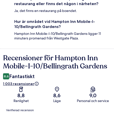
restaurang eller finns det någon i närheten?
Ja, det finns en restaurang på boendet.
Hur är området vid Hampton Inn Mobile-I-
10/Bellingrath Gardens?
Hampton Inn Mobile-I-10/Bellingrath Gardens ligger 11
minuters promenad från Westgate Plaza.
Recensioner för Hampton Inn
Recensioner
Mobile-I-10/Bellingrath Gardens
Fantastiskt
8,6
1 003 recensioner
8,8
8,6
9,0
Renlighet
Läge
Personal och service
Recensioner
Verifierad recension