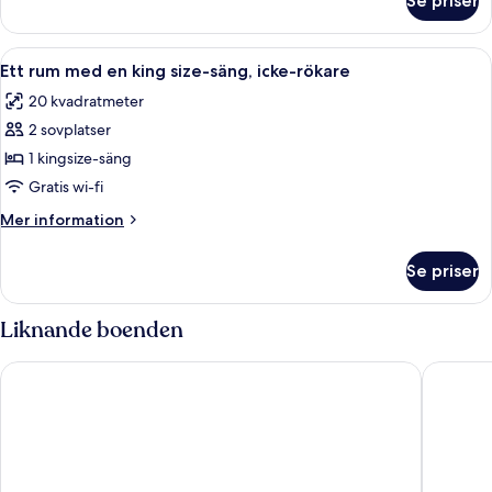
Se priser
Two
Smoking
Queen
Beds,
Öppna
Ett hotellrum med ett skrivbord i trä, 
5
Non-
Ett rum med en king size-säng, icke-rökare
alla
Smoking
20 kvadratmeter
foton
2 sovplatser
för
Ett
1 kingsize-säng
rum
Gratis wi-fi
med
Mer
Mer information
en
information
king
om
Se priser
Ett
size-
rum
säng,
med
Liknande boenden
icke-
en
king
rökare
Comfort Suites Mobile
Baymont
size-
säng,
icke-
rökare