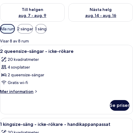
Kontrollera tillgängligheten för den här helgen aug. 7 - aug. 9
Kontrollera tillgängligheten fö
Till helgen
Nästa helg
aug. 7 - aug. 9
aug. 14 - aug. 16
Tillgängliga
Alla rum
2 sängar
1 säng
filter
för
Visar 8 av 8 rum
rum
Öppna
Ett hotellrum med två sängar, ett skri
7
2 queensize-sängar - icke-rökare
alla
20 kvadratmeter
foton
4 sovplatser
för
2
2 queensize-sängar
queensize-
Gratis wi-fi
sängar
Mer
Mer information
-
information
icke-
om
Se priser
2
rökare
queensize-
sängar
Öppna
Ett hotellrum med ett skrivbord i trä, 
6
-
1 kingsize-säng - icke-rökare - handikappanpassat
alla
icke-
20 kvadratmeter