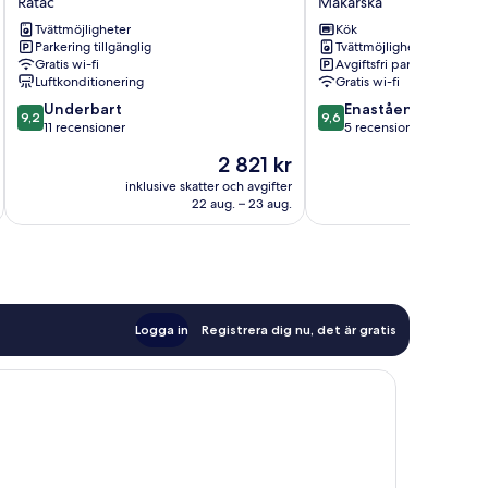
Ratac
Makarska
Ratac
Makarska
Tvättmöjligheter
Kök
Parkering tillgänglig
Tvättmöjligheter
Gratis wi-fi
Avgiftsfri parkering
Luftkonditionering
Gratis wi-fi
9.2
9.6
Underbart
Enastående
9,2
9,6
av
av
11 recensioner
5 recensioner
10,
10,
Priset
2 821 kr
Underbart,
Enastående,
är
11 recensioner
5 recensioner
inklusive skatter och avgifter
inklusive s
2 821 kr
22 aug. – 23 aug.
Logga in
Registrera dig nu, det är gratis