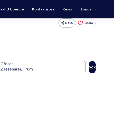
ra ditt boende
Kontakta oss
Resor
Logga in
Dela
Spara
Gäster
Sök