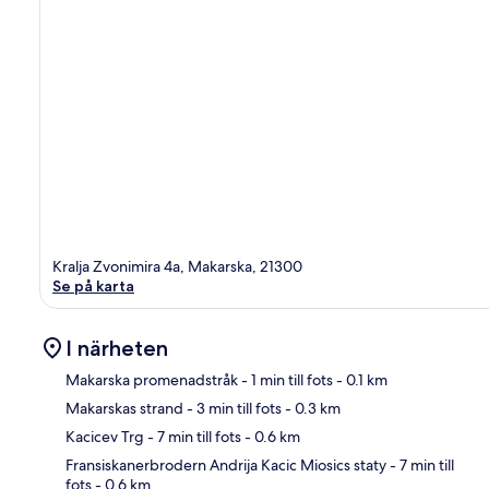
Kralja Zvonimira 4a, Makarska, 21300
Se på karta
I närheten
Makarska promenadstråk
- 1 min till fots
- 0.1 km
Makarskas strand
- 3 min till fots
- 0.3 km
Kar
Kacicev Trg
- 7 min till fots
- 0.6 km
Fransiskanerbrodern Andrija Kacic Miosics staty
- 7 min till
fots
- 0.6 km