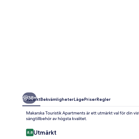
38+
Översikt
Bekvämligheter
Läge
Priser
Regler
Makarska Touristik Apartments är ett utmärkt val för din vis
sängtillbehör av högsta kvalitet.
Recensioner
Utmärkt
8,8
8,8 av 10,