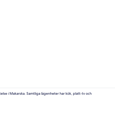
Lägenhet (1) 
telse i Makarska. Samtliga lägenheter har kök, platt-tv och
Lägenhet (6)