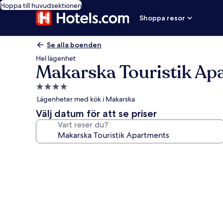
Hoppa till huvudsektionen
Shoppa resor
Se alla boenden
Hel lägenhet
Makarska Touristik Ap
4.0-
stjärnigt
Lägenheter med kök i Makarska
boende
Välj datum för att se priser
Vart reser du?
Fotogalleri
för
Makarska
Touristik
Apartments