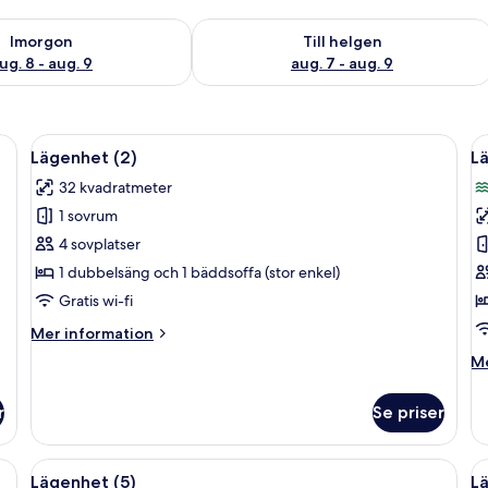
llgängligheten för imorgon aug. 8 - aug. 9
Kontrollera tillgängligheten för den h
Imorgon
Till helgen
ug. 8 - aug. 9
aug. 7 - aug. 9
 platt-TV, en soffa, ett matbord med stolar och ett kök i bakgrunden.
Öppna
Ett sovrum med en säng, en garderob 
Ö
5
Lägenhet (2)
L
alla
al
32 kvadratmeter
foton
f
1 sovrum
för
f
Lägenhet
L
4 sovplatser
(2)
(3
1 dubbelsäng och 1 bäddsoffa (stor enkel)
Gratis wi-fi
Mer
Mer information
information
M
Me
om
in
Lägenhet
o
(2)
r
Se priser
Lä
(3)
rderob och ett fönster med persienner.
Öppna
Ett modernt vardagsrum med en hörnso
Ö
7
Lägenhet (5)
L