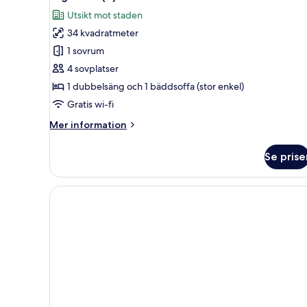
alla
Utsikt mot staden
foton
34 kvadratmeter
för
Lägenhet
1 sovrum
(4)
4 sovplatser
1 dubbelsäng och 1 bäddsoffa (stor enkel)
Gratis wi-fi
Mer
Mer information
information
om
Se prise
Lägenhet
(4)