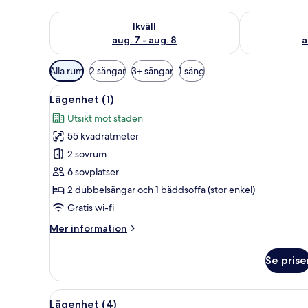
Kontrollera tillgängligheten för ikväll aug. 7 - aug. 8
Kontrollera ti
Ikväll
aug. 7 - aug. 8
a
Tillgängliga
Alla rum
2 sängar
3+ sängar
1 säng
filter
Öppna
Ett modernt vardagsrum med en
för
5
Lägenhet (1)
alla
rum
Utsikt mot staden
foton
55 kvadratmeter
för
Lägenhet
2 sovrum
(1)
6 sovplatser
2 dubbelsängar och 1 bäddsoffa (stor enkel)
Gratis wi-fi
Mer
Mer information
information
om
Se prise
Lägenhet
(1)
Öppna
Ett sovrum med en säng, en ga
5
Lägenhet (4)