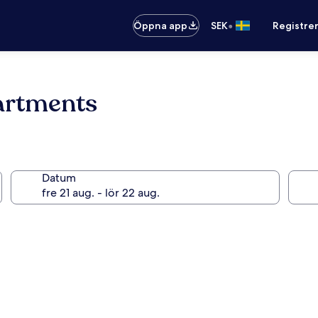
•
Öppna app
SEK
Registre
artments
Datum