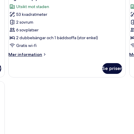
alla
al
Utsikt mot staden
foton
f
53 kvadratmeter
för
f
Lägenhet
L
2 sovrum
(5)
(6
6 sovplatser
2 dubbelsängar och 1 bäddsoffa (stor enkel)
Gratis wi-fi
Mer
M
Mer information
Me
information
in
om
o
r
Se priser
Lägenhet
Lä
(5)
(6)