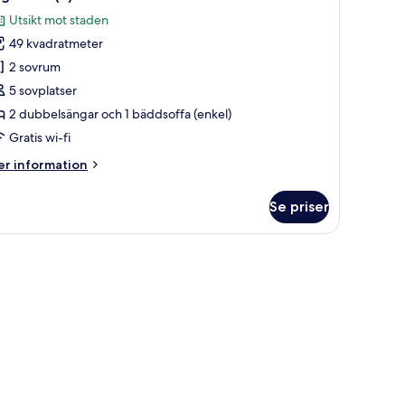
la
Utsikt mot staden
oton
49 kvadratmeter
ör
ägenhet
2 sovrum
)
5 sovplatser
2 dubbelsängar och 1 bäddsoffa (enkel)
Gratis wi-fi
er
r information
formation
m
Se priser
genhet