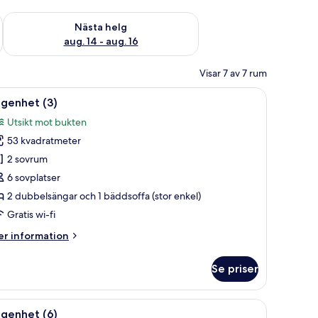
är helgen aug. 7 - aug. 9
Kontrollera tillgängligheten för nästa helg aug. 14 - aug. 16
Nästa helg
aug. 14 - aug. 16
Visar 7 av 7 rum
och ett fönster med persienner.
ppna
Ett modernt vardagsrum med en hörnsoffa, et
8
ägenhet (3)
la
Utsikt mot bukten
oton
53 kvadratmeter
ör
ägenhet
2 sovrum
)
6 sovplatser
2 dubbelsängar och 1 bäddsoffa (stor enkel)
Gratis wi-fi
er
r information
formation
m
Se priser
genhet
ffa, ett matbord med stolar, en tv och konstverk på väggarna.
ppna
Ett sovrum med en säng, en väggmonterad luf
18
ägenhet (6)