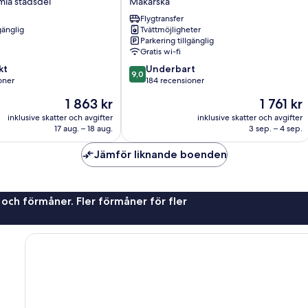
la stadsdel
Makarska
Makarska
Flygtransfer
gänglig
Tvättmöjligheter
Parkering tillgänglig
Gratis wi-fi
9.0
kt
Underbart
9,0
av
oner
184 recensioner
10,
Priset
Priset
1 863 kr
1 761 kr
Underbart,
är
är
er
184 recensioner
inklusive skatter och avgifter
inklusive skatter och avgifter
1 863 kr
1 761 kr
17 aug. – 18 aug.
3 sep. – 4 sep.
Jämför liknande boenden
 och förmåner. Fler förmåner för fler