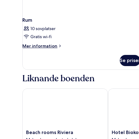
Rum
10 sovplatser
Gratis wi-fi
Mer
Mer information
information
om
Se prise
Rum
Liknande boenden
Beach rooms Riviera
Hotel Biokov
Beach
Hotel
Beach rooms Riviera
Hotel Biok
rooms
Biokovo