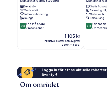
Makarskas gamla stadsdel
Makarskas gam
Riviera
Makarskas
Delat kök
Gratis frukost
Makarskas
gamla
Gratis wi-fi
Parkering till
gamla
stadsdel
Luftkonditionering
Gratis wi-fi
stadsdel
Lounge
Restaurang
9.6
8.8
Enastående
Fantastis
9,6
8,8
av
av
9 recensioner
212 recensi
10,
10,
Priset
1 105 kr
Enastående,
Fantastiskt,
är
9 recensioner
212 recension
inklusive skatter och avgifter
1 105 kr
2 sep. – 3 sep.
Logga in för att se aktuella rabatter
äventyr!
Om området