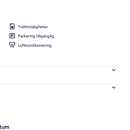
| Vardagsrum | Platt-tv
Tvättmöjligheter
Parkering tillgänglig
Luftkonditionering
atum