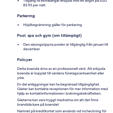
Tillgång till extrasängar erbjuds mot en avgift på SGD
83.93 per natt.
Parkering
Höjdbegränsning gäller för parkering.
Pool, spa och gym (om tillämpligt)
Den säsongsöppna poolen är tillgänglig från januari till
december.
Policyer
Detta boende drivs av en professionell värd. Att erbjuda
boende är kopplat till värdens företagsverksamhet eller
yrke.
En del anläggningar kan ha begränsad tillgänglighet.
Gäster kan kontakta receptionen för mer information med
hjälp av kontaktinformationen i bokningsbekräftelsen.
Gästerna kan vara tryggt medvetna om att det finns
brandsläckare på boendet.
Namnet på kreditkortet som används vid incheckning för