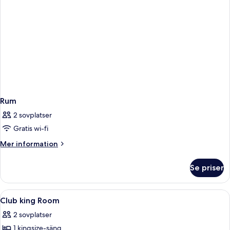
Rum
2 sovplatser
Gratis wi-fi
Mer
Mer information
information
om
Se priser
Rum
Öppna
Sängtillbehör av högsta kvalitet och
2
Club king Room
alla
2 sovplatser
foton
1 kingsize-säng