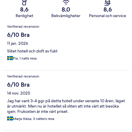
8,6
8,0
8,6
Renlighet
Bekvämligheter
Personal och service
Recensioner
Verifierad recension
6/10 Bra
11 jan. 2026
Slitet hotell och doft av fukt
Pia, 1 natts resa
Verifierad recension
6/10 Bra
14 nov. 2025
Jag har varit 3-4 ggr på detta hotell under senaste 10 åren, läget
är utmärkt. Men nu är hotellet så sliten att inte värt att besöka
igen. Frukosten är inte värt priset.
Marja-Kaisa, 3 nätters resa