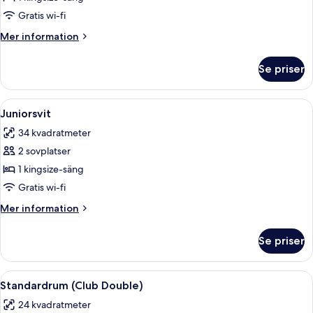
för
Club
Gratis wi-fi
king
Mer
Mer information
Room
information
om
Se priser
Club
king
Room
Öppna
Ett modernt hotellrum med en stor sän
5
Juniorsvit
alla
34 kvadratmeter
foton
2 sovplatser
för
Juniorsvit
1 kingsize-säng
Gratis wi-fi
Mer
Mer information
information
om
Se priser
Juniorsvit
Öppna
Ett modernt badrum med en stor tvättstä
6
Standardrum (Club Double)
alla
24 kvadratmeter
foton