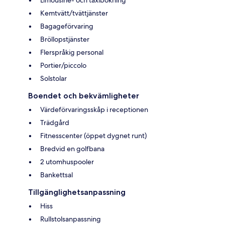
Limousine- och taxibokning
Kemtvätt/tvättjänster
Bagageförvaring
Bröllopstjänster
Flerspråkig personal
Portier/piccolo
Solstolar
Boendet och bekvämligheter
Värdeförvaringsskåp i receptionen
Trädgård
Fitnesscenter (öppet dygnet runt)
Bredvid en golfbana
2 utomhuspooler
Bankettsal
Tillgänglighetsanpassning
Hiss
Rullstolsanpassning