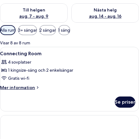
Kontrollera tillgängligheten för den här helgen aug. 7 - aug. 9
Kontrollera tillgängligheten fö
Till helgen
Nästa helg
aug. 7 - aug. 9
aug. 14 - aug. 16
Tillgängliga
Alla rum
3+ sängar
2 sängar
1 säng
filter
för
Visar 8 av 8 rum
rum
Öppna
Sängtillbehör av högsta kvalitet och
6
Connecting Room
alla
4 sovplatser
foton
1 kingsize-säng och 2 enkelsängar
för
Connecting
Gratis wi-fi
Room
Mer
Mer information
information
om
Se priser
Connecting
Room