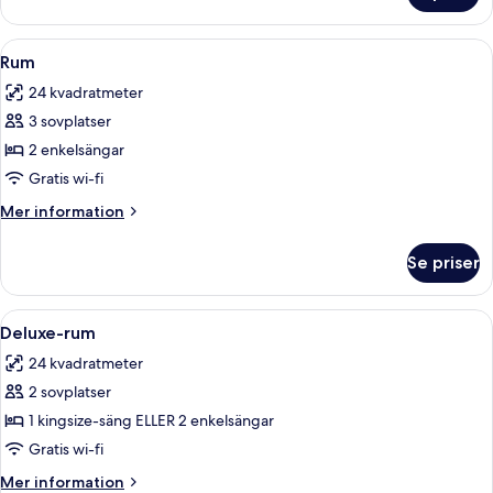
(Club
Single )
Öppna
Rum | Sängtillbehör av högsta kvalit
6
Rum
alla
24 kvadratmeter
foton
3 sovplatser
för
Rum
2 enkelsängar
Gratis wi-fi
Mer
Mer information
information
om
Se priser
Rum
Öppna
Deluxe-rum | Sängtillbehör av högsta
14
Deluxe-rum
alla
24 kvadratmeter
foton
2 sovplatser
för
Deluxe-
1 kingsize-säng ELLER 2 enkelsängar
rum
Gratis wi-fi
Mer
Mer information