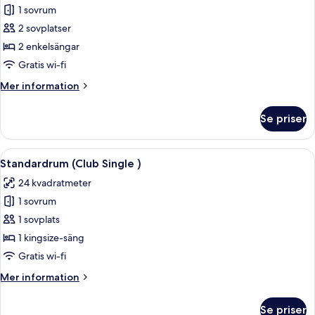
1 sovrum
för
Standardrum
2 sovplatser
(Club
2 enkelsängar
Double)
Gratis wi-fi
Mer
Mer information
information
om
Se priser
Standardrum
(Club
Double)
Öppna
Ett modernt hotellrum med en stor sän
5
Standardrum (Club Single )
alla
24 kvadratmeter
foton
1 sovrum
för
Standardrum
1 sovplats
(Club
1 kingsize-säng
Single )
Gratis wi-fi
Mer
Mer information
information
om
Se priser
Standardrum