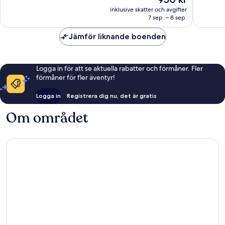
Väldigt
Enaståe
är
bra,
2 541 re
inklusive skatter och avgifter
950 kr
7 sep. – 8 sep.
1 010 recensioner
Jämför liknande boenden
Logga in för att se aktuella rabatter och förmåner. Fler
förmåner för fler äventyr!
Logga in
Registrera dig nu, det är gratis
Om området