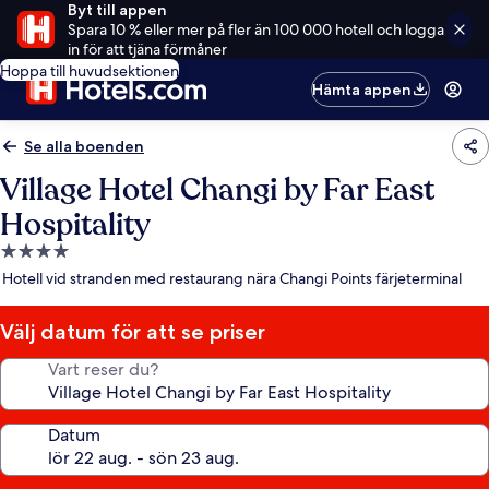
Byt till appen
Spara 10 % eller mer på fler än 100 000 hotell och logga
in för att tjäna förmåner
Hoppa till huvudsektionen
Hämta appen
Se alla boenden
Village Hotel Changi by Far East
Hospitality
4.0-
stjärnigt
Hotell vid stranden med restaurang nära Changi Points färjeterminal
boende
Välj datum för att se priser
Vart reser du?
Datum