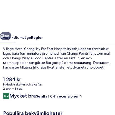
Hotel
Changi
by
Far
East
regående
Nästa
Hospitality
108+
Översikt
Rum
Läge
Regler
Village Hotel Changi by Far East Hospitality erbjuder ett fantastiskt
läge, bara fem minuters promenad från Changi Points färjeterminal
och Changi Village Food Centre. Efter en simtur i en av 2
utomhuspooler kan gäster äta gott på deras restaurang. Dessutom
har gäster tillgång till gratis flygtransfer, ett dygnet runt-öppet
fitnesscenter och ett fitnesscenter. Den hjälpsamma personalen och
läget brukar uppskattas av våra resenärer.
Det
1 284 kr
nuvarande
inklusive skatter och avgifter
priset
2 sep. – 3 sep.
Boendets fasad
är
Recensioner
Mycket bra
8,2
Se alla 1 041 recensioner
1 284 kr
8,2 av 10,
Populära bekvämligheter