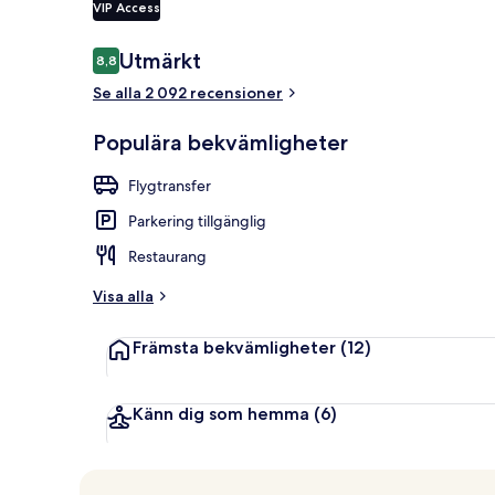
VIP Access
Recensioner
Utmärkt
8,8
8,8 av 10,
Cocktailbar
Se alla 2 092 recensioner
Populära bekvämligheter
Flygtransfer
Parkering tillgänglig
Restaurang
Visa alla
Främsta bekvämligheter
(12)
Känn dig som hemma
(6)