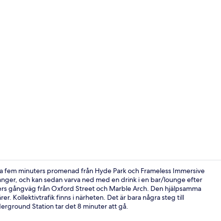
Creator vide
ara fem minuters promenad från Hyde Park och Frameless Immersive
ranger, och kan sedan varva ned med en drink i en bar/lounge efter
inuters gångväg från Oxford Street och Marble Arch. Den hjälpsamma
Reception
. Kollektivtrafik finns i närheten. Det är bara några steg till
rground Station tar det 8 minuter att gå.