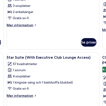
Twin
K
3 sovplatser
Room
R
2 enkelsängar
(
Gratis wi-fi
E
C
Mer
Mer information
information
L
M
Me
om
in
A
Executive
o
Twin
r
Se priser
Ex
Room
Ki
R
soffa, ett runt bord, ett sängbord och en lampa.
Öppna
Ett hotellrum med ett skrivbord, en st
Ö
(W
7
Star Suite (With Executive Club Lounge Access)
Cl
Ex
alla
al
p
Cl
57 kvadratmeter
foton
f
L
8,
1 sovrum
för
f
Ac
Star
Cl
4 sovplatser
Suite
d
1 kingsize-säng och 1 bäddsoffa (dubbel)
(With
-
Gratis wi-fi
Executive
t
Mer
Mer information
Club
f
information
Lounge
p
om