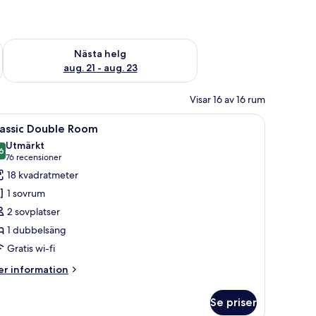
är helgen aug. 14 - aug. 16
Kontrollera tillgängligheten för nästa helg aug. 21 - aug. 23
Nästa helg
aug. 21 - aug. 23
Visar 16 av 16 rum
vbord, en stol, en lampa, en telefon och ett fönster med gardiner.
ppna
Ett hotellrum med en stor säng, ett skrivbord 
4
lassic Double Room
la
Utmärkt
oton
6
8,6 av 10
(76 recensioner)
76 recensioner
ör
18 kvadratmeter
assic
1 sovrum
ouble
2 sovplatser
oom
1 dubbelsäng
Gratis wi-fi
er
r information
formation
m
Se priser
assic