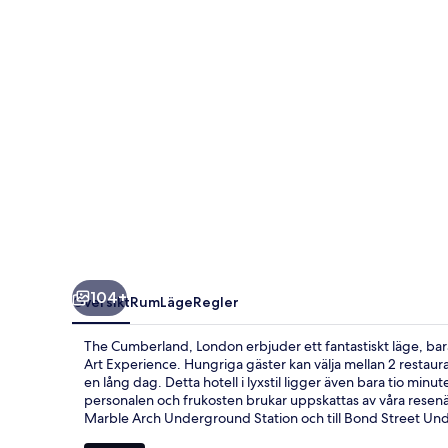
104+
Översikt
Rum
Läge
Regler
The Cumberland, London erbjuder ett fantastiskt läge, b
Art Experience. Hungriga gäster kan välja mellan 2 restau
en lång dag. Detta hotell i lyxstil ligger även bara tio m
personalen och frukosten brukar uppskattas av våra resenärer
Marble Arch Underground Station och till Bond Street Unde