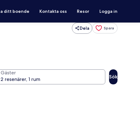
ra ditt boende
Kontakta oss
Resor
Logga in
Dela
Spara
Gäster
Sök