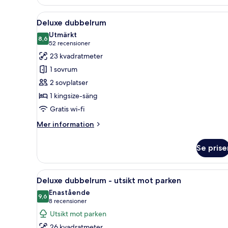
Single
Room
Öppna
Ett hotellrum med en säng, ett 
4
Deluxe dubbelrum
alla
Utmärkt
foton
8,6
8,6 av 10
(52 recensioner)
52 recensioner
för
23 kvadratmeter
Deluxe
1 sovrum
dubbelrum
2 sovplatser
1 kingsize-säng
Gratis wi-fi
Mer
Mer information
information
om
Se prise
Deluxe
dubbelrum
Öppna
Ett hotellrum med en säng, ett
6
Deluxe dubbelrum - utsikt mot parken
alla
Enastående
foton
9,6
9,6 av 10
(8 recensioner)
8 recensioner
för
Utsikt mot parken
Deluxe
26 kvadratmeter