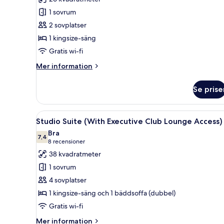
dubbelrum
1 sovrum
-
2 sovplatser
utsikt
1 kingsize-säng
mot
parken
Gratis wi-fi
Mer
Mer information
information
om
Se prise
Deluxe
dubbelrum
-
Öppna
Ett hotellrum med en säng, en 
6
utsikt
Studio Suite (With Executive Club Lounge Access)
alla
mot
Bra
parken
foton
7,4
7,4 av 10
(8 recensioner)
8 recensioner
för
38 kvadratmeter
Studio
1 sovrum
Suite
4 sovplatser
(With
1 kingsize-säng och 1 bäddsoffa (dubbel)
Executive
Gratis wi-fi
Club
Lounge
Mer
Mer information