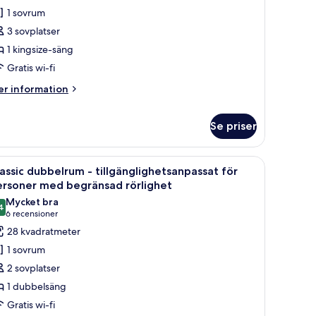
ing
1 sovrum
oom
3 sovplatser
With
1 kingsize-säng
xecutive
Gratis wi-fi
lub
ounge
er
r information
formation
ccess)
m
Se priser
ecutive
ng
oom
ol, en soffa och en säng med en sänggavel.
ppna
Ett hotellrum med en stor säng, två sängbord, 
ith
6
assic dubbelrum - tillgänglighetsanpassat för
ecutive
la
ersoner med begränsad rörlighet
ub
oton
Mycket bra
ounge
4
ör
8,4 av 10
(6 recensioner)
6 recensioner
cess)
assic
28 kvadratmeter
ubbelrum
1 sovrum
2 sovplatser
illgänglighetsanpassat
1 dubbelsäng
ör
Gratis wi-fi
ersoner