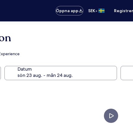
•
Öppna app
SEK
Registre
on
 Experience
Datum