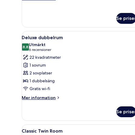
Access)
information
om
Studio
Se prise
Suite
(With
Executive
Öppna
Ett hotellrum med en stor sän
Club
4
Deluxe dubbelrum
alla
Lounge
Utmärkt
Access)
foton
8,8
8,8 av 10
(6 recensioner)
6 recensioner
för
22 kvadratmeter
Deluxe
1 sovrum
dubbelrum
2 sovplatser
1 dubbelsäng
Gratis wi-fi
Mer
Mer information
information
om
Se prise
Deluxe
dubbelrum
Öppna
Ett hotellrum med två sängar, e
5
Classic Twin Room
alla