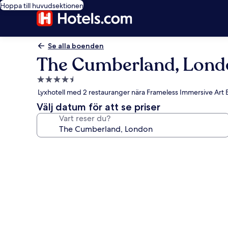
Hoppa till huvudsektionen
Se alla boenden
The Cumberland, Lond
4.5-
stjärnigt
Lyxhotell med 2 restauranger nära Frameless Immersive Art
boende
Välj datum för att se priser
Vart reser du?
Fotogalleri
för
The
Cumberland,
London